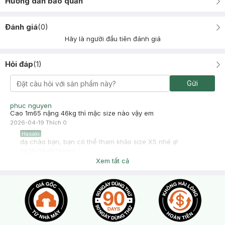
Hướng dẫn bảo quản
Đánh giá
(
0
)
Hãy là người đầu tiên đánh giá
Hỏi đáp
(
1
)
Gửi
phuc nguyen
Cao 1m65 nặng 46kg thì mặc size nào vậy em
2026-04-19
Thích
0
Hasaki
dạ chào bạn, bạn có thể tham khảo size XS nhé ạ!
2026-04-19
Thích
1
Xem tất cả