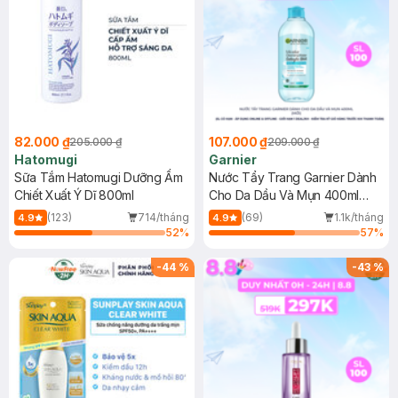
82.000 ₫
107.000 ₫
205.000 ₫
209.000 ₫
Hatomugi
Garnier
Sữa Tắm Hatomugi Dưỡng Ẩm
Nước Tẩy Trang Garnier Dành
Chiết Xuất Ý Dĩ 800ml
Cho Da Dầu Và Mụn 400ml
(Mới)
(123)
714/tháng
(69)
1.1k/tháng
4.9
4.9
52
%
57
%
-
44
%
-
43
%