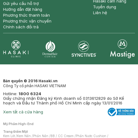
Hasaki cẩm nang
Gửi yêu cầu hỗ trợ
Tuyển dụng
Hướng dẫn đặt hàng
Liên hệ
Phương thức thanh toán
Phương thức vận chuyển
Chính sách đổi trả
Synctives
Clinic
Dermahair
Mastige
Bản quyền © 2016 Hasaki.vn
Công Ty cổ phần HASAKI VIETNAM
Hotline:
1800 6324
Giấy chứng nhận Đăng ký Kinh doanh số 0313612829 do Sở Kế
hoạch và Đầu tư Thành phố Hồ Chí Minh cấp ngày 13/01/2016
Xem tất cả cửa hàng
Mỹ Phẩm High-End
Trang Điểm Mặt
Kem Lót
/
Kem Nền
/
Phấn Nền
/
BB / CC Cream
/
Phấn Nước Cushion
/