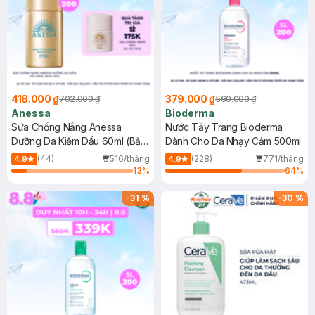
418.000 ₫
379.000 ₫
702.000 ₫
560.000 ₫
Anessa
Bioderma
Sữa Chống Nắng Anessa
Nước Tẩy Trang Bioderma
Dưỡng Da Kiềm Dầu 60ml (Bản
Dành Cho Da Nhạy Cảm 500ml
Mới)
(44)
516/tháng
(228)
771/tháng
4.9
4.9
13
%
64
%
-
31
%
-
30
%