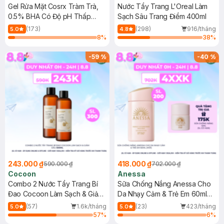
Gel Rửa Mặt Cosrx Tràm Trà,
Nước Tẩy Trang L'Oreal Làm
0.5% BHA Có Độ pH Thấp
Sạch Sâu Trang Điểm 400ml
150ml
(173)
(298)
916/tháng
5.0
4.8
8
%
38
%
-
59
%
-
40
%
243.000 ₫
418.000 ₫
590.000 ₫
702.000 ₫
Cocoon
Anessa
Combo 2 Nước Tẩy Trang Bí
Sữa Chống Nắng Anessa Cho
Đao Cocoon Làm Sạch & Giảm
Da Nhạy Cảm & Trẻ Em 60ml
Dầu 500ml
(Mới)
(57)
1.6k/tháng
(23)
423/tháng
5.0
5.0
57
%
6
%