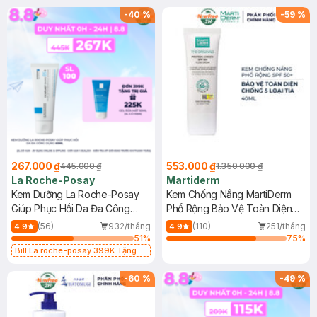
-
40
%
-
59
%
267.000 ₫
553.000 ₫
445.000 ₫
1.350.000 ₫
La Roche-Posay
Martiderm
Kem Dưỡng La Roche-Posay
Kem Chống Nắng MartiDerm
Giúp Phục Hồi Da Đa Công
Phổ Rộng Bảo Vệ Toàn Diện
Dụng 40ml
40ml
(56)
932/tháng
(110)
251/tháng
4.9
4.9
51
%
75
%
Bill La roche-posay 399K Tặng
Gel rửa mặt da dầu nhạy cảm 50ml
(SL có hạn)
-
60
%
-
49
%