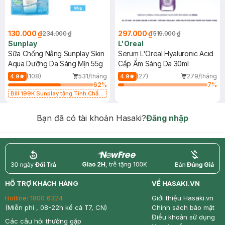
130.000 ₫
297.000 ₫
234.000 ₫
519.000 ₫
Sunplay
L'Oreal
Sữa Chống Nắng Sunplay Skin
Serum L'Oreal Hyaluronic Acid
Aqua Dưỡng Da Sáng Mịn 55g
Cấp Ẩm Sáng Da 30ml
(108)
531/tháng
(27)
279/tháng
4.9
4.9
62
%
7
%
Bill 199K Sunplay tặng Tinh Chất
Chống Nắng 7g trị giá 30K (SL có
hạn)
Bạn đã có tài khoản Hasaki?
Đăng nhập
return
nowfree
price
HỖ TRỢ KHÁCH HÀNG
VỀ HASAKI.VN
Hotline:
1800 6324
Giới thiệu Hasaki.vn
(Miễn phí , 08-22h kể cả T7, CN)
Chính sách bảo mật
Điều khoản sử dụng
Các câu hỏi thường gặp