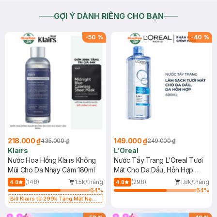
GỢI Ý DÀNH RIÊNG CHO BẠN
-
50
%
-
40
%
218.000 ₫
149.000 ₫
435.000 ₫
249.000 ₫
Klairs
L'Oreal
Nước Hoa Hồng Klairs Không
Nước Tẩy Trang L'Oreal Tươi
Mùi Cho Da Nhạy Cảm 180ml
Mát Cho Da Dầu, Hỗn Hợp
400ml
(148)
1.5k/tháng
(298)
1.8k/tháng
4.8
4.8
64
%
64
%
Bill Klairs từ 299k Tặng Mặt Nạ
Làm Dịu Da & Kiểm Soát Dầu Nhờn
25ml (SL Có Hạn)