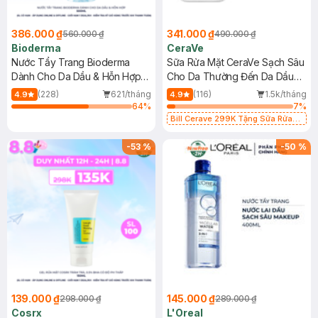
386.000 ₫
341.000 ₫
560.000 ₫
490.000 ₫
Bioderma
CeraVe
Nước Tẩy Trang Bioderma
Sữa Rửa Mặt CeraVe Sạch Sâu
Dành Cho Da Dầu & Hỗn Hợp
Cho Da Thường Đến Da Dầu
500ml
473ml
(228)
621/tháng
(116)
1.5k/tháng
4.9
4.9
64
%
7
%
Bill Cerave 299K Tặng Sữa Rửa
Mặt Cerave 30ml (SL có hạn)
-
53
%
-
50
%
139.000 ₫
145.000 ₫
298.000 ₫
289.000 ₫
Cosrx
L'Oreal