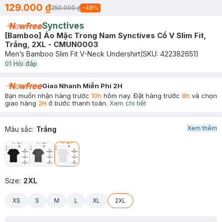
129.000 ₫
250.000 ₫
-
48
%
Synctives
[Bamboo] Áo Mặc Trong Nam Synctives Cổ V Slim Fit,
Trắng, 2XL - CMUN0003
Men’s Bamboo Slim Fit V-Neck Undershirt
(SKU:
422382651
)
0
1
Hỏi đáp
Giao Nhanh Miễn Phí 2H
Bạn muốn nhận hàng trước
10h
hôm nay. Đặt hàng trước
8h
và chọn
giao hàng
2H
ở bước thanh toán.
Xem chi tiết
Xem thêm
Màu sắc
:
Trắng
Size
:
2XL
XS
S
M
L
XL
2XL