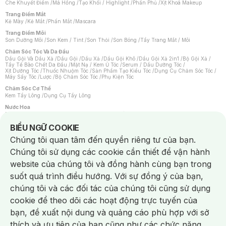
Che Khuyết Điểm
/
Má Hồng
/
Tạo Khối / Highlight
/
Phấn Phủ
/
Xịt Khoá Makeup
Trang Điểm Mắt
Kẻ Mày
/
Kẻ Mắt
/
Phấn Mắt
/
Mascara
Trang Điểm Môi
Son Dưỡng Môi
/
Son Kem / Tint
/
Son Thỏi
/
Son Bóng
/
Tẩy Trang Mắt / Môi
Chăm Sóc Tóc Và Da Đầu
Dầu Gội Và Dầu Xả
/
Dầu Gội
/
Dầu Xả
/
Dầu Gội Khô
/
Dầu Gội Xả 2in1
/
Bộ Gội Xả
/
Tẩy Tế Bào Chết Da Đầu
/
Mặt Nạ / Kem Ủ Tóc
/
Serum / Dầu Dưỡng Tóc
/
Xịt Dưỡng Tóc
/
Thuốc Nhuộm Tóc
/
Sản Phẩm Tạo Kiểu Tóc
/
Dụng Cụ Chăm Sóc Tóc
/
Máy Sấy Tóc
/
Lược
/
Bộ Chăm Sóc Tóc
/
Phụ Kiện Tóc
Chăm Sóc Cơ Thể
Kem Tẩy Lông
/
Dụng Cụ Tẩy Lông
Nước Hoa
Nước Hoa Nữ
/
Nước Hoa Nam
/
Nước Hoa Cao Cấp
/
Xịt Thơm Toàn Thân
/
Nước Hoa Vùng Kín
Notice about cookies usage
BIỂU NGỮ COOKIE
Chăm Sóc Cá Nhân
Chúng tôi quan tâm đến quyền riêng tư của bạn.
Chống Muỗi
/
Khẩu Trang
/
Máy Massage
/
Mặt Nạ Xông Hơi
/
Nước Rửa Tay
/
Sản Phẩm Chăm Sóc Khác
/
Bàn Chải Đánh Răng
/
Bàn Chải Điện
/
Chúng tôi sử dụng các cookie cần thiết để vận hành
Hỗ Trợ Trắng Răng
/
Kem Đánh Răng
/
Máy Tăm Nước
/
Nước Súc Miệng
/
Tăm / Chỉ Nha Khoa
/
Xịt Thơm Miệng
/
Dung Dịch Vệ Sinh
/
Dưỡng Vùng Kín
/
website của chúng tôi và đồng hành cùng bạn trong
Khăn Ướt Vệ Sinh Vùng Kín
/
Băng Vệ Sinh
/
Tampon
/
Bọt Cạo Râu
/
Dao Cạo Râu
/
Máy Cạo Râu
suốt quá trình điều hướng. Với sự đồng ý của bạn,
Vấn Đề Về Da
chúng tôi và các đối tác của chúng tôi cũng sử dụng
Da Dầu / Lỗ Chân Lông To
/
Da Khô / Mất Nước
/
Da Lão Hóa
/
Da Mụn
/
Da Nhạy Cảm / Kích Ứng
/
Da Xỉn Màu
/
Thâm / Nám / Tàn Nhang
/
cookie để theo dõi các hoạt động trực tuyến của
Quầng Thâm & Bọng Mắt
/
Sẹo
/
Viêm Da Cơ Địa
bạn, đề xuất nội dung và quảng cáo phù hợp với sở
Dụng Cụ / Phụ Kiện Chăm Sóc Da
Chat i
Bông Tẩy Trang
/
Khăn Lau Mặt Khô
/
Dụng Cụ / Máy Rửa Mặt
/
Máy Chăm Sóc Da
/
thích và ưu tiên của bạn cũng như các chức năng
Dụng Cụ Chăm Sóc Khác