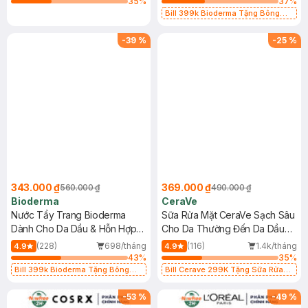
35
%
37
%
Bill 399k Bioderma Tặng Bông
Tẩy Trang Hộp 50 Miếng (SL có
hạn)
-
39
%
-
25
%
343.000 ₫
369.000 ₫
560.000 ₫
490.000 ₫
Bioderma
CeraVe
Nước Tẩy Trang Bioderma
Sữa Rửa Mặt CeraVe Sạch Sâu
Dành Cho Da Dầu & Hỗn Hợp
Cho Da Thường Đến Da Dầu
500ml
473ml
(228)
698/tháng
(116)
1.4k/tháng
4.9
4.9
43
%
35
%
Bill 399k Bioderma Tặng Bông
Bill Cerave 299K Tặng Sữa Rửa
Tẩy Trang Hộp 50 Miếng (SL có
Mặt Cerave 30ml (SL có hạn)
hạn)
-
53
%
-
49
%