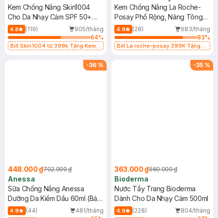
Kem Chống Nắng Skin1004
Kem Chống Nắng La Roche-
Cho Da Nhạy Cảm SPF 50+
Posay Phổ Rộng, Nâng Tông
50ml
Kiềm Dầu 50ml
(119)
905/tháng
(28)
683/tháng
4.8
4.9
64
%
83
%
Bill Skin1004 từ 399k Tặng Kem
Bill La roche-posay 399K Tặng
Chống Nắng Cho Da Nhạy Cảm
Gel rửa mặt da dầu nhạy cảm 50ml
SPF 50+ 20ml (SL Có Hạn)
(SL có hạn)
-
36
%
-
35
%
448.000 ₫
363.000 ₫
702.000 ₫
560.000 ₫
Anessa
Bioderma
Sữa Chống Nắng Anessa
Nước Tẩy Trang Bioderma
Dưỡng Da Kiềm Dầu 60ml (Bản
Dành Cho Da Nhạy Cảm 500ml
Mới)
(44)
481/tháng
(228)
804/tháng
4.9
4.9