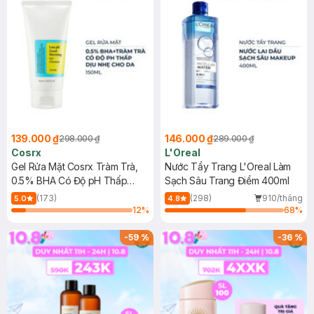
139.000 ₫
146.000 ₫
298.000 ₫
289.000 ₫
Cosrx
L'Oreal
Gel Rửa Mặt Cosrx Tràm Trà,
Nước Tẩy Trang L'Oreal Làm
0.5% BHA Có Độ pH Thấp
Sạch Sâu Trang Điểm 400ml
150ml
(173)
(298)
910/tháng
5.0
4.8
12
%
68
%
-
59
%
-
36
%