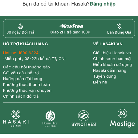
Bạn đã có tài khoản Hasaki?
Đăng nhập
return
nowfree
price
HỖ TRỢ KHÁCH HÀNG
VỀ HASAKI.VN
Hotline:
1800 6324
Giới thiệu Hasaki.vn
(Miễn phí , 08-22h kể cả T7, CN)
Chính sách bảo mật
Điều khoản sử dụng
Các câu hỏi thường gặp
Hasaki cẩm nang
Gửi yêu cầu hỗ trợ
Tuyển dụng
Hướng dẫn đặt hàng
Liên hệ
Phương thức thanh toán
Phương thức vận chuyển
Chính sách đổi trả
Synctives
Clinic
Dermahair
Mastige