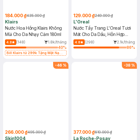
184.000 ₫
129.000 ₫
435.000 ₫
249.000 ₫
Klairs
L'Oreal
Nước Hoa Hồng Klairs Không
Nước Tẩy Trang L'Oreal Tươi
Mùi Cho Da Nhạy Cảm 180ml
Mát Cho Da Dầu, Hỗn Hợp
400ml
(148)
1.8k/tháng
(298)
2.1k/tháng
4.8
4.8
40
%
86
%
Bill Klairs từ 299k Tặng Mặt Nạ
Làm Dịu Da & Kiểm Soát Dầu Nhờn
25ml (SL Có Hạn)
-
46
%
-
38
%
266.000 ₫
377.000 ₫
495.000 ₫
610.000 ₫
Skin1004
La Roche-Posay