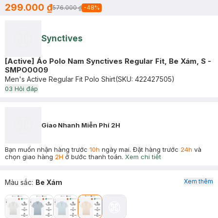
299.000 ₫
576.000 ₫
-
48
%
Synctives
[Active] Áo Polo Nam Synctives Regular Fit, Be Xám, S -
SMPO0009
Men's Active Regular Fit Polo Shirt
(SKU:
422427505
)
0
3
Hỏi đáp
Giao Nhanh Miễn Phí 2H
Bạn muốn nhận hàng trước
10h
ngày mai. Đặt hàng trước
24h
và
chọn giao hàng
2H
ở bước thanh toán.
Xem chi tiết
Xem thêm
Màu sắc
:
Be Xám