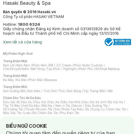
Hasaki Beauty & Spa
Bản quyền © 2016 Hasaki.vn
Công Ty cổ phần HASAKI VIETNAM
Hotline:
1800 6324
Giấy chứng nhận Đăng ký Kinh doanh số 0313612829 do Sở Kế
hoạch và Đầu tư Thành phố Hồ Chí Minh cấp ngày 13/01/2016
Xem tất cả cửa hàng
Mỹ Phẩm High-End
Trang Điểm Mặt
Kem Lót
/
Kem Nền
/
Phấn Nền
/
BB / CC Cream
/
Phấn Nước Cushion
/
Che Khuyết Điểm
/
Má Hồng
/
Tạo Khối / Highlight
/
Phấn Phủ
/
Xịt Khoá Makeup
Trang Điểm Mắt
Kẻ Mày
/
Kẻ Mắt
/
Phấn Mắt
/
Mascara
Trang Điểm Môi
Son Dưỡng Môi
/
Son Kem / Tint
/
Son Thỏi
/
Son Bóng
/
Tẩy Trang Mắt / Môi
Chăm Sóc Tóc Và Da Đầu
Dầu Gội Và Dầu Xả
/
Dầu Gội
/
Dầu Xả
/
Dầu Gội Khô
/
Dầu Gội Xả 2in1
/
Bộ Gội Xả
/
Tẩy Tế Bào Chết Da Đầu
/
Mặt Nạ / Kem Ủ Tóc
/
Serum / Dầu Dưỡng Tóc
/
Xịt Dưỡng Tóc
/
Thuốc Nhuộm Tóc
/
Sản Phẩm Tạo Kiểu Tóc
/
Dụng Cụ Chăm Sóc Tóc
/
Máy Sấy Tóc
/
Lược
/
Bộ Chăm Sóc Tóc
/
Phụ Kiện Tóc
Chăm Sóc Cơ Thể
Kem Tẩy Lông
/
Dụng Cụ Tẩy Lông
Notice about cookies usage
BIỂU NGỮ COOKIE
Nước Hoa
Chúng tôi quan tâm đến quyền riêng tư của bạn.