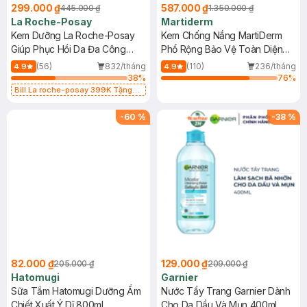
299.000 ₫
587.000 ₫
445.000 ₫
1.350.000 ₫
La Roche-Posay
Martiderm
Kem Dưỡng La Roche-Posay
Kem Chống Nắng MartiDerm
Giúp Phục Hồi Da Đa Công
Phổ Rộng Bảo Vệ Toàn Diện
Dụng 40ml
40ml
(56)
832/tháng
(110)
236/tháng
4.9
4.9
38
%
76
%
Bill La roche-posay 399K Tặng
Gel rửa mặt da dầu nhạy cảm 50ml
(SL có hạn)
-
60
%
-
38
%
82.000 ₫
129.000 ₫
205.000 ₫
209.000 ₫
Hatomugi
Garnier
Sữa Tắm Hatomugi Dưỡng Ẩm
Nước Tẩy Trang Garnier Dành
Chiết Xuất Ý Dĩ 800ml
Cho Da Dầu Và Mụn 400ml