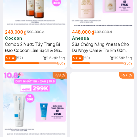
243.000 ₫
448.000 ₫
590.000 ₫
702.000 ₫
Cocoon
Anessa
Combo 2 Nước Tẩy Trang Bí
Sữa Chống Nắng Anessa Cho
Đao Cocoon Làm Sạch & Giảm
Da Nhạy Cảm & Trẻ Em 60ml
Dầu 500ml
(Mới)
(57)
1.6k/tháng
(23)
395/tháng
5.0
5.0
66
%
35
%
-
33
%
-
57
%