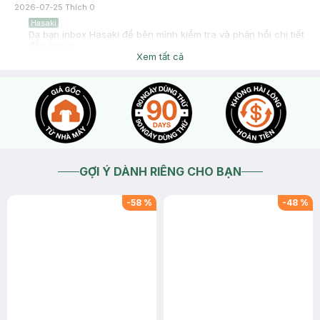
2026-07-25
Thích
0
Hasaki
Dạ bạn inbox Hasaki để bên mình kiểm tra và phản hồi chi tiết
đến bạn ạ
Xem tất cả
2026-07-25
Thích
0
GỢI Ý DÀNH RIÊNG CHO BẠN
-
58
%
-
48
%