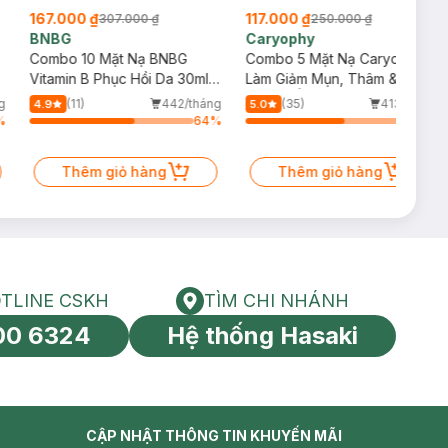
167.000 ₫
117.000 ₫
307.000 ₫
250.000 ₫
BNBG
Caryophy
Combo 10 Mặt Nạ BNBG
Combo 5 Mặt Nạ Caryophy
Vitamin B Phục Hồi Da 30ml
Làm Giảm Mụn, Thâm &
(Mới)
Dưỡng Ẩm Da 22g
g
(11)
442/tháng
(35)
413/tháng
4.9
5.0
%
64
%
60
%
Thêm giỏ hàng
Thêm giỏ hàng
TLINE CSKH
TÌM CHI NHÁNH
HOTLINE CSKH
Tìm chi nhánh
00 6324
Hệ thống Hasaki
tín toàn cầu
CẬP NHẬT THÔNG TIN KHUYẾN MÃI