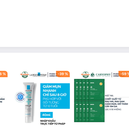
6
%
-
39
%
-
59