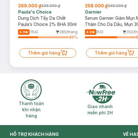
269.000 ₫
258.000 ₫
435.000 ₫
349.000 ₫
Paula's Choice
Garnier
, Mờ
Dung Dịch Tẩy Da Chết
Serum Garnier Giảm Mụn 
(Mới)
Paula’s Choice 2% BHA 30ml
Thâm Cho Da Dầu, Mụn 3
/tháng
(154)
285/tháng
(50)
250/t
4.9
4.9
1
%
40
%
Thêm giỏ hàng
Thêm giỏ hàng
Thanh toán khi nhận hàng
Giao nhanh miễ
Thanh toán
Giao nhanh
khi nhận
miễn phí 2H
hàng
HỖ TRỢ KHÁCH HÀNG
VỀ HA