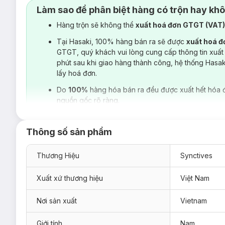
Điểm nhấn ép phản quang cạnh trụ cổ:
Tăng tính thẩ
Làm sao để phân biệt hàng có trộn hay kh
Đường line hai bên sườn kéo ra phía trước:
Tạo hiệu
Hàng trộn sẽ không thể
xuất hoá đơn GTGT (VAT
Tại Hasaki, 100% hàng bán ra sẽ được
xuất hoá 
GTGT, quý khách vui lòng cung cấp thông tin xuất
phút sau khi giao hàng thành công, hệ thống Hasa
lấy hoá đơn.
Do
100%
hàng hóa bán ra đều được xuất hết hóa 
nguồn gốc rõ ràng.
Thông số sản phẩm
Thương Hiệu
Synctives
Xuất xứ thương hiệu
Việt Nam
Nơi sản xuất
Vietnam
Giới tính
Nam