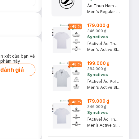
Áo Thun Nam Regular Fit, Xanh Khói, XS - CMTS0028
Men's Regular Fit T-shirt
179.000 ₫
-
48
%
346.000 ₫
Synctives
[Active] Áo Thun Nam Synctives Slim Fit, Xám Army, M - SMTS0007
Men's Active Slim Fit T-shirt
ận xét của bạn về
 phẩm này
199.000 ₫
-
48
%
384.000 ₫
 đánh giá
Synctives
[Active] Áo Polo Nam Synctives Slim Fit, Xám Army, S - SMPO0013
Men's Active Slim Fit Polo Shirt
179.000 ₫
-
48
%
346.000 ₫
Synctives
[Active] Áo Thun Nam Synctives In Phản Quang Slim Fit, Xám Army, M - SMTS0005
Men’s Active Slim Fit Reflective Print T-Shirt