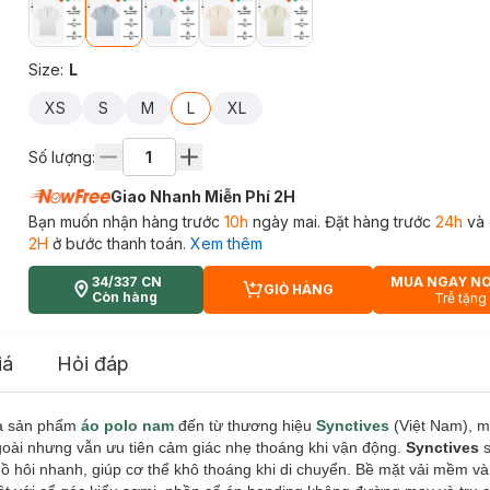
Size
:
L
XS
S
M
L
XL
Số lượng:
Giao Nhanh Miễn Phí 2H
Bạn muốn nhận hàng trước
10h
ngày mai. Đặt hàng trước
24h
và 
2H
ở bước thanh toán.
Xem thêm
34/337 CN
MUA NGAY N
GIỎ HÀNG
CART PLUS ICON
Còn hàng
Trễ tặng
iá
Hỏi đáp
à sản phẩm
áo polo nam
đến từ thương hiệu
Synctives
(Việt Nam), m
goài nhưng vẫn ưu tiên cảm giác nhẹ thoáng khi vận động.
Synctives
mồ hôi nhanh, giúp cơ thể khô thoáng khi di chuyển. Bề mặt vải mềm và