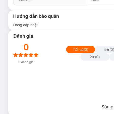
Hướng dẫn bảo quản
Đang cập nhật
Đánh giá
0
Tất cả
(
0
)
5
(
0
2
(
0
)
0
đánh giá
Sản p