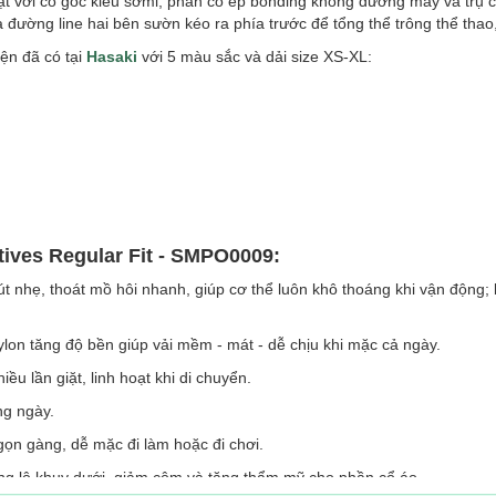
ật với cổ góc kiểu sơmi, phần cổ ép bonding không đường may và trụ 
đường line hai bên sườn kéo ra phía trước để tổng thể trông thể thao,
iện đã có tại
Hasaki
với 5 màu sắc và dải size XS-XL:
tives Regular Fit - SMPO0009:
 nhẹ, thoát mồ hôi nhanh, giúp cơ thể luôn khô thoáng khi vận động;
lon tăng độ bền giúp vải mềm - mát - dễ chịu khi mặc cả ngày.
ều lần giặt, linh hoạt khi di chuyển.
ng ngày.
gọn gàng, dễ mặc đi làm hoặc đi chơi.
ng lộ khuy dưới, giảm cộm và tăng thẩm mỹ cho phần cổ áo.