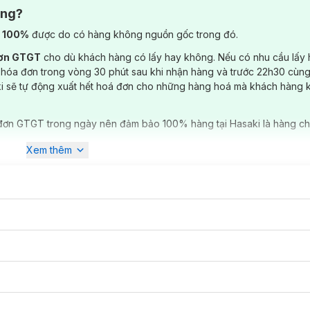
m mỹ và nhận diện hơn khi di chuyển trong điều kiện ánh sáng yếu.
ông?
 ứng thân áo gọn hơn, mang cảm giác sporty thời trang.
) 100%
được do có hàng không nguồn gốc trong đó.
đơn GTGT
cho dù khách hàng có lấy hay không. Nếu có nhu cầu lấy
 hóa đơn trong vòng 30 phút sau khi nhận hàng và trước 22h30 cùng
ki sẽ tự động xuất hết hoá đơn cho những hàng hoá mà khách hàng 
đơn GTGT trong ngày nên đảm bảo 100% hàng tại Hasaki là hàng ch
Xem thêm