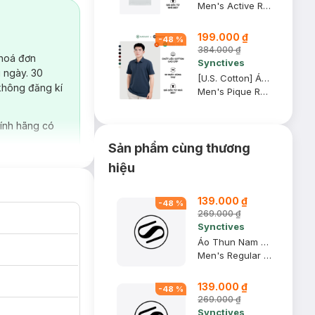
Men's Active Regular Fit Polo Shirt
199.000 ₫
-
48
%
384.000 ₫
 hoá đơn
Synctives
 ngày. 30
[U.S. Cotton] Áo Polo Nam Synctives Regular Fit, Xanh Ðen, XL - CMPO0008
không đăng kí
Men's Pique Regular Fit Classic Polo Shirt
ính hãng có
Sản phẩm cùng thương
hiệu
139.000 ₫
-
48
%
269.000 ₫
Synctives
Áo Thun Nam Regular Fit, Xanh Navy, 2XL - CMTS0028
Men's Regular Fit T-shirt
139.000 ₫
-
48
%
269.000 ₫
Synctives