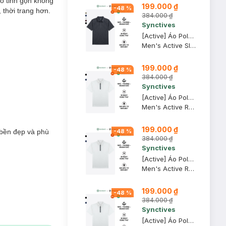
cổ tinh gọn không
199.000 ₫
-
48
%
 thời trang hơn.
384.000 ₫
Synctives
[Active] Áo Polo Nam Synctives Slim Fit, Đen, XL - SMPO0013
Men's Active Slim Fit Polo Shirt
199.000 ₫
-
48
%
384.000 ₫
Synctives
[Active] Áo Polo Nam Synctives Regular Fit, Trắng, XS - SMPO0020
Men's Active Regular Fit Polo Shirt
199.000 ₫
-
48
%
 bền đẹp và phù
384.000 ₫
Synctives
[Active] Áo Polo Nam Synctives Regular Fit, Trắng, S - SMPO0020
Men's Active Regular Fit Polo Shirt
199.000 ₫
-
48
%
384.000 ₫
Synctives
[Active] Áo Polo Nam Synctives Regular Fit, Trắng, 2XL - SMPO0020