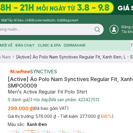
 Mặt
Tẩy tế bào chết
Bioderma
Nước Giặt
Bagsmart
Đăng 
Search icon
Tài kh
T
MỚI VỀ
BÁN CHẠY
CLINIC & SPA
DERMAHAIR
o Nam
[Active] Áo Polo Nam Synctives Regular Fit, Xanh Đen, L 
SYNCTIVES
[Active] Áo Polo Nam Synctives Regular Fit, Xanh
SMPO0009
Men's Active Regular Fit Polo Shirt
0
đánh giá
|
3
Hỏi đáp
|
Mã sản phẩm:
422427512
299.000 ₫
(Đã bao gồm VAT)
Giá thị trường:
576.000 ₫
- Tiết kiệm:
277.000 ₫
(
48
%
)
Màu sắc
:
Xanh Đen