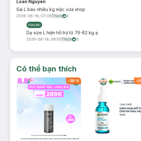
Loan Nguyen
Sai L bao nhiêu kg mặc vừa shop
2026-06-19, 07:08
Thích
0
Hasaki
Dạ size L hiện hỗ trợ từ 76-82 kg ạ
2026-06-19, 08:50
Thích
0
Có thể bạn thích
-
43
%
-
38
%
-
2