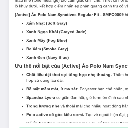
màu nhẹ (tone melange) tạo cảm giác chỉn chu. Thiết kế nổi b
lộ khuy dưới, kết hợp điểm nhấn ép phản quang cạnh trụ cổ và 
[Active] Áo Polo Nam Synctives Regular Fit - SMPO0009
h
Xám Nhạt (Soft Gray)
Xanh Ngọc Khói (Grayed Jade)
Xanh Mây (Fog Blue)
Be Xám (Smoke Gray)
Xanh Đen (Navy Blue)
Ưu thế nổi bật của [Active] Áo Polo Nam Sync
Chất liệu dệt thoi sợi tổng hợp nhẹ thoáng:
Thấm hút
hợp sử dụng lâu dài.
Bề mặt mềm mát, ít ma sát:
Polyester hạn chế nhăn, ny
Spandex Lycra
co giãn đàn hồi, giữ form ổn định sau nhi
Trọng lượng nhẹ
và thoải mái cho nhiều hoạt động hằ
Polo active cổ góc kiểu sơmi:
Tạo vẻ ngoài hiện đại, 
Cổ ép bonding
không đường may, trụ cổ tinh gọn: Khô