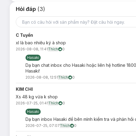
Hỏi đáp
(3)
C Tuyền
xl là bao nhiêu ký à shop
2026-08-08, 11:41
Thích
0
Hasaki
Dạ bạn chat inbox cho Hasaki hoặc liên hệ hotline 1800
Hasaki!
2026-08-08, 12:51
Thích
0
KIM CHI
Xs 48 kg vừa k shop
2026-07-25, 01:41
Thích
0
Hasaki
Dạ bạn inbox Hasaki để bên mình kiểm tra và phản hồi c
2026-07-25, 07:07
Thích
0