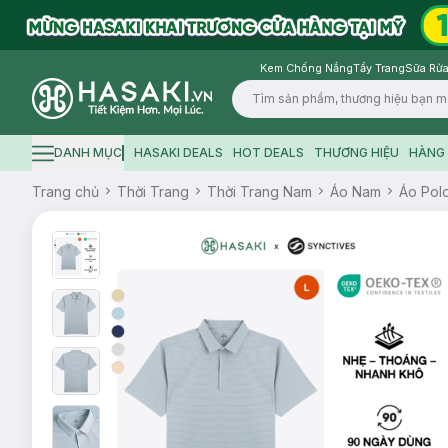
Kem Chống Nắng
Tẩy Trang
Sữa Rửa
Logo
DANH MỤC
HASAKI DEALS
HOT DEALS
THƯƠNG HIỆU
HÀNG 
Hamburger icon
Trang chủ
Thời Trang
Thời Trang Nam
Áo Nam
Áo Pol