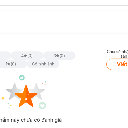
Chia sẻ nh
)
4
(
0
)
3
(
0
)
sản
Viết
1
(
0
)
Có hình ảnh
hẩm này chưa có đánh giá