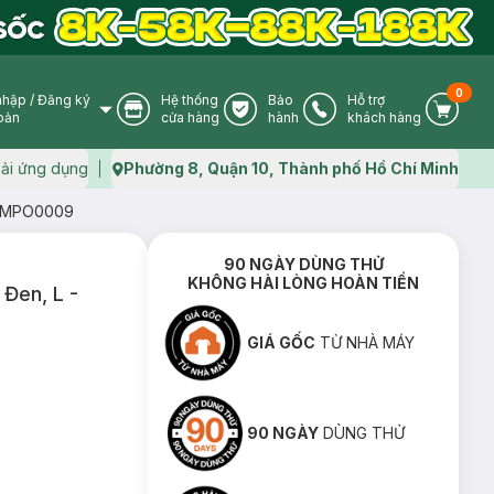
0
nhập
/
Đăng ký
Hệ thống
Bảo
Hỗ trợ
User Icon
Store Icon
Warranty Icon
Phone Icon
Cart I
oản
cửa hàng
hành
khách hàng
ải ứng dụng
Phường 8, Quận 10, Thành phố Hồ Chí Minh
Map icon
- SMPO0009
90 NGÀY DÙNG THỬ
KHÔNG HÀI LÒNG HOÀN TIỀN
 Đen, L -
GIÁ GỐC
TỪ NHÀ MÁY
90 NGÀY
DÙNG THỬ