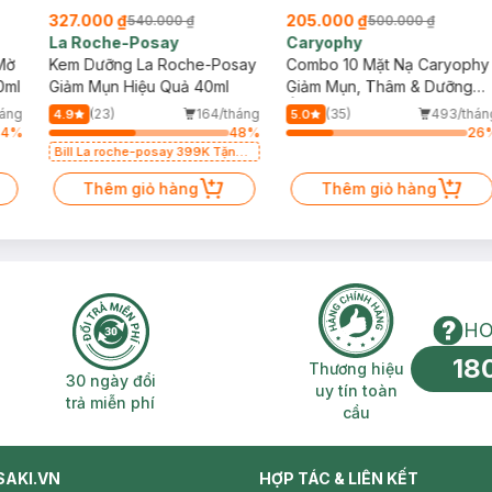
327.000 ₫
205.000 ₫
540.000 ₫
500.000 ₫
La Roche-Posay
Caryophy
Mờ
Kem Dưỡng La Roche-Posay
Combo 10 Mặt Nạ Caryophy
0ml
Giảm Mụn Hiệu Quả 40ml
Giảm Mụn, Thâm & Dưỡng
Ẩm Da 22g
háng
(23)
164/tháng
(35)
493/thán
4.9
5.0
64
%
48
%
26
Bill La roche-posay 399K Tặng
Gel rửa mặt da dầu nhạy cảm
50ml (SL có hạn)
Thêm giỏ hàng
Thêm giỏ hàng
HO
18
n phí 2H
30 ngày đổi trả miễn phí
Thương hiệu uy 
Thương hiệu
30 ngày đổi
uy tín toàn
trả miễn phí
cầu
SAKI.VN
HỢP TÁC & LIÊN KẾT