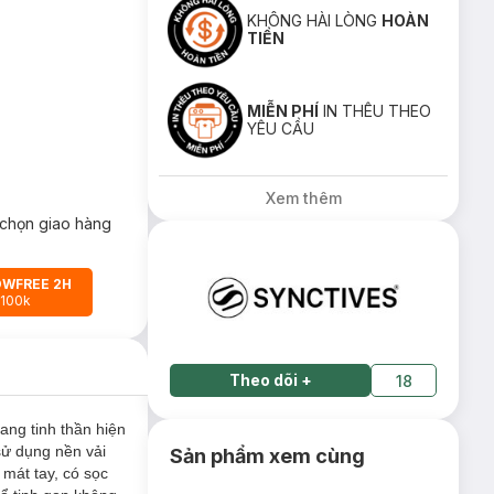
KHÔNG HÀI LÒNG
HOÀN
TIỀN
MIỄN PHÍ
IN THÊU THEO
YÊU CẦU
Xem thêm
chọn giao hàng
OWFREE 2H
 100k
Theo dõi
+
18
ang tinh thần hiện
sử dụng nền vải
Sản phẩm xem cùng
 mát tay, có sọc