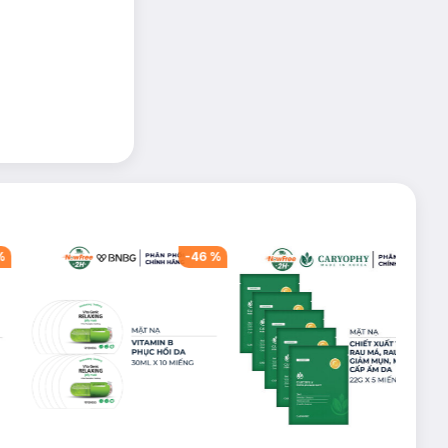
%
-
46
%
-
53
%