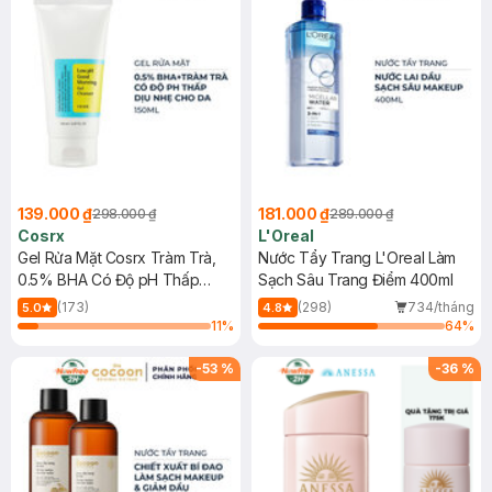
139.000 ₫
181.000 ₫
298.000 ₫
289.000 ₫
Cosrx
L'Oreal
Gel Rửa Mặt Cosrx Tràm Trà,
Nước Tẩy Trang L'Oreal Làm
0.5% BHA Có Độ pH Thấp
Sạch Sâu Trang Điểm 400ml
150ml
(173)
(298)
734/tháng
5.0
4.8
11
%
64
%
-
53
%
-
36
%