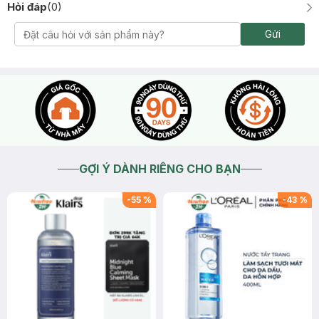
Hỏi đáp
(
0
)
Gửi
GỢI Ý DÀNH RIÊNG CHO BẠN
-
55
%
-
43
%