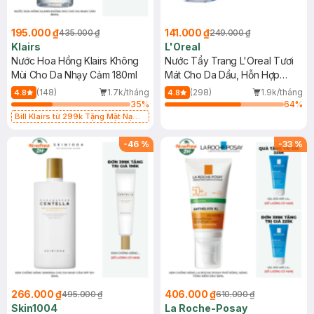
195.000 ₫
141.000 ₫
435.000 ₫
249.000 ₫
Klairs
L'Oreal
Nước Hoa Hồng Klairs Không
Nước Tẩy Trang L'Oreal Tươi
Mùi Cho Da Nhạy Cảm 180ml
Mát Cho Da Dầu, Hỗn Hợp
400ml
(148)
1.7k/tháng
(298)
1.9k/tháng
4.8
4.8
35
%
64
%
Bill Klairs từ 299k Tặng Mặt Nạ
Làm Dịu Da & Kiểm Soát Dầu Nhờn
25ml (SL Có Hạn)
-
46
%
-
33
%
266.000 ₫
406.000 ₫
495.000 ₫
610.000 ₫
Skin1004
La Roche-Posay