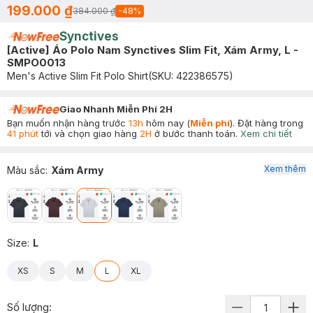
199.000 ₫
384.000 ₫
-
48
%
Synctives
[Active] Áo Polo Nam Synctives Slim Fit, Xám Army, L -
SMPO0013
Men's Active Slim Fit Polo Shirt
(SKU:
422386575
)
Giao Nhanh Miễn Phí 2H
Bạn muốn nhận hàng trước
13h
hôm nay (
Miễn phí
). Đặt hàng trong
41 phút
tới và chọn giao hàng
2H
ở bước thanh toán.
Xem chi tiết
Xem thêm
Màu sắc
:
Xám Army
Size
:
L
XS
S
M
L
XL
Số lượng: