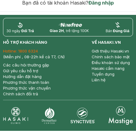
Bạn đã có tài khoản Hasaki?
Đăng nhập
return
nowfree
price
HỖ TRỢ KHÁCH HÀNG
VỀ HASAKI.VN
Hotline:
1800 6324
Giới thiệu Hasaki.vn
(Miễn phí , 08-22h kể cả T7, CN)
Chính sách bảo mật
Điều khoản sử dụng
Các câu hỏi thường gặp
Hasaki cẩm nang
Gửi yêu cầu hỗ trợ
Tuyển dụng
Hướng dẫn đặt hàng
Liên hệ
Phương thức thanh toán
Phương thức vận chuyển
Chính sách đổi trả
Synctives
Clinic
Dermahair
Mastige