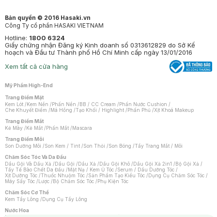
Bản quyền © 2016 Hasaki.vn
Công Ty cổ phần HASAKI VIETNAM
Hotline:
1800 6324
Giấy chứng nhận Đăng ký Kinh doanh số 0313612829 do Sở Kế
hoạch và Đầu tư Thành phố Hồ Chí Minh cấp ngày 13/01/2016
Xem tất cả cửa hàng
Mỹ Phẩm High-End
Trang Điểm Mặt
Kem Lót
/
Kem Nền
/
Phấn Nền
/
BB / CC Cream
/
Phấn Nước Cushion
/
Che Khuyết Điểm
/
Má Hồng
/
Tạo Khối / Highlight
/
Phấn Phủ
/
Xịt Khoá Makeup
Trang Điểm Mắt
Kẻ Mày
/
Kẻ Mắt
/
Phấn Mắt
/
Mascara
Trang Điểm Môi
Son Dưỡng Môi
/
Son Kem / Tint
/
Son Thỏi
/
Son Bóng
/
Tẩy Trang Mắt / Môi
Chăm Sóc Tóc Và Da Đầu
Dầu Gội Và Dầu Xả
/
Dầu Gội
/
Dầu Xả
/
Dầu Gội Khô
/
Dầu Gội Xả 2in1
/
Bộ Gội Xả
/
Tẩy Tế Bào Chết Da Đầu
/
Mặt Nạ / Kem Ủ Tóc
/
Serum / Dầu Dưỡng Tóc
/
Xịt Dưỡng Tóc
/
Thuốc Nhuộm Tóc
/
Sản Phẩm Tạo Kiểu Tóc
/
Dụng Cụ Chăm Sóc Tóc
/
Máy Sấy Tóc
/
Lược
/
Bộ Chăm Sóc Tóc
/
Phụ Kiện Tóc
Chăm Sóc Cơ Thể
Kem Tẩy Lông
/
Dụng Cụ Tẩy Lông
Nước Hoa