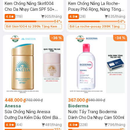
Kem Chống Nắng Skin1004
Kem Chống Nắng La Roche-
Cho Da Nhạy Cảm SPF 50+
Posay Phổ Rộng, Nâng Tông
50ml
Kiềm Dầu 50ml
(119)
905/tháng
(28)
635/tháng
4.8
4.9
64
%
64
%
Bill Skin1004 từ 399k Tặng Kem
Bill La roche-posay 399K Tặng
Chống Nắng Cho Da Nhạy Cảm
Gel rửa mặt da dầu nhạy cảm 50ml
SPF 50+ 20ml (SL Có Hạn)
(SL có hạn)
-
36
%
-
34
%
448.000 ₫
367.000 ₫
702.000 ₫
560.000 ₫
Anessa
Bioderma
Sữa Chống Nắng Anessa
Nước Tẩy Trang Bioderma
Dưỡng Da Kiềm Dầu 60ml (Bản
Dành Cho Da Nhạy Cảm 500ml
Mới)
(44)
481/tháng
(228)
796/tháng
4.9
4.9
35
%
8
%