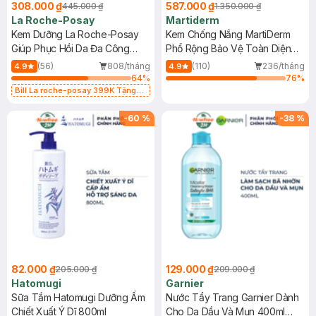
308.000 ₫
587.000 ₫
445.000 ₫
1.350.000 ₫
La Roche-Posay
Martiderm
Kem Dưỡng La Roche-Posay
Kem Chống Nắng MartiDerm
Giúp Phục Hồi Da Đa Công
Phổ Rộng Bảo Vệ Toàn Diện
Dụng 40ml
40ml
(56)
808/tháng
(110)
236/tháng
4.9
4.9
64
%
76
%
Bill La roche-posay 399K Tặng
Gel rửa mặt da dầu nhạy cảm 50ml
(SL có hạn)
-
60
%
-
38
%
82.000 ₫
129.000 ₫
205.000 ₫
209.000 ₫
Hatomugi
Garnier
Sữa Tắm Hatomugi Dưỡng Ẩm
Nước Tẩy Trang Garnier Dành
Chiết Xuất Ý Dĩ 800ml
Cho Da Dầu Và Mụn 400ml