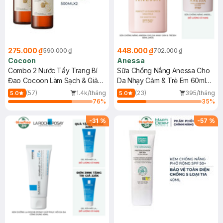
275.000 ₫
448.000 ₫
590.000 ₫
702.000 ₫
Cocoon
Anessa
Combo 2 Nước Tẩy Trang Bí
Sữa Chống Nắng Anessa Cho
Đao Cocoon Làm Sạch & Giảm
Da Nhạy Cảm & Trẻ Em 60ml
Dầu 500ml
(Mới)
(57)
1.4k/tháng
(23)
395/tháng
5.0
5.0
76
%
35
%
-
31
%
-
57
%