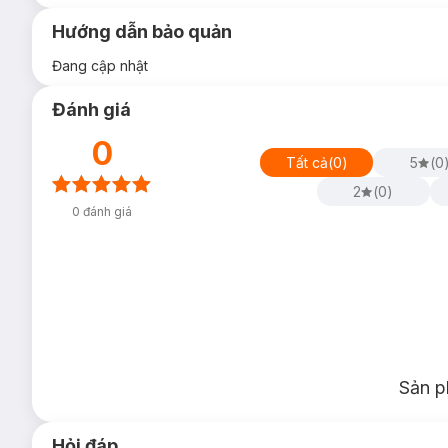
Hướng dẫn bảo quản
Đang cập nhật
Đánh giá
0
Tất cả
(
0
)
5
(
0
2
(
0
)
0
đánh giá
Sản p
Hỏi đáp