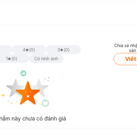
Chia sẻ nh
)
4
(
0
)
3
(
0
)
sản
Viết
1
(
0
)
Có hình ảnh
hẩm này chưa có đánh giá