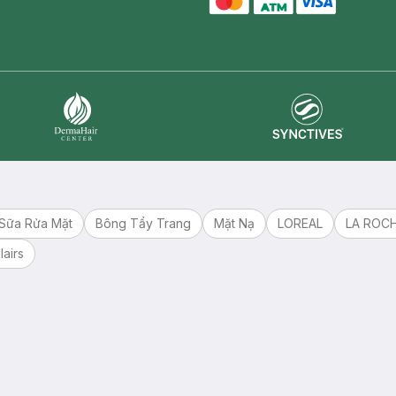
master card
ATM card
visa card
Synctives
Dermahair
Sữa Rửa Mặt
Bông Tẩy Trang
Mặt Nạ
LOREAL
LA ROC
lairs