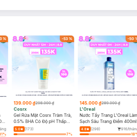
3
%
-
53
%
-
50
139.000 ₫
145.000 ₫
298.000 ₫
289.000 ₫
Cosrx
L'Oreal
h
Gel Rửa Mặt Cosrx Tràm Trà,
Nước Tẩy Trang L'Oreal Là
Da
0.5% BHA Có Độ pH Thấp
Sạch Sâu Trang Điểm 400ml
150ml
háng
(173)
(298)
916/thán
5.0
4.8
81
%
7
%
18