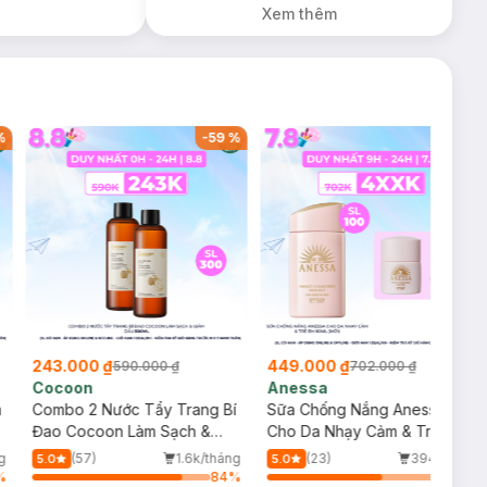
Xem thêm
%
-
59
%
-
36
%
243.000 ₫
449.000 ₫
590.000 ₫
702.000 ₫
Cocoon
Anessa
m
Combo 2 Nước Tẩy Trang Bí
Sữa Chống Nắng Anessa
Đao Cocoon Làm Sạch &
Cho Da Nhạy Cảm & Trẻ Em
Giảm Dầu 500ml
60ml (Mới)
g
(57)
1.6k/tháng
(23)
394/tháng
5.0
5.0
%
84
%
64
%