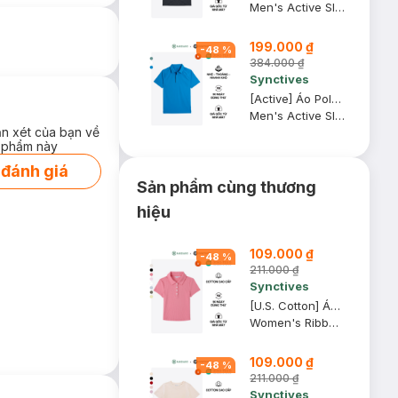
Men's Active Slim Fit Polo Shirt
199.000 ₫
-
48
%
384.000 ₫
Synctives
[Active] Áo Polo Nam Synctives Slim Fit, Xanh Biển, M - SMPO0010
Men's Active Slim Fit Polo Shirt
ận xét của bạn về
 phẩm này
 đánh giá
Sản phẩm cùng thương
hiệu
109.000 ₫
-
48
%
211.000 ₫
Synctives
[U.S. Cotton] Áo Polo Nữ Synctives Slim Fit Cropped, Hồng Mận, S - CWPO0007
Women's Ribbed Polo Shirt
109.000 ₫
-
48
%
211.000 ₫
Synctives