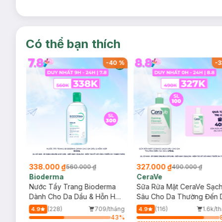
Có thể bạn thích
-
40
%
-
40
%
-
3
338.000 ₫
327.000 ₫
560.000 ₫
490.000 ₫
Bioderma
CeraVe
rma
Nước Tẩy Trang Bioderma
Sữa Rửa Mặt CeraVe Sạc
m
Dành Cho Da Dầu & Hỗn Hợp
Sâu Cho Da Thường Đến 
500ml
Dầu 473ml
/tháng
(228)
709/tháng
(116)
1.6k/t
4.9
4.9
72
%
43
%