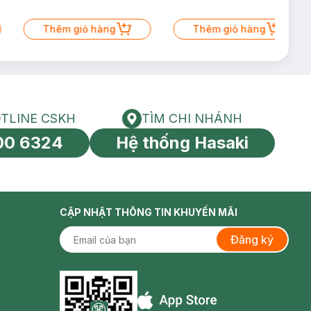
Thêm giỏ hàng
Thêm giỏ hàng
TLINE CSKH
TÌM CHI NHÁNH
HOTLINE CSKH
Tìm chi nhánh
00 6324
Hệ thống Hasaki
tín toàn cầu
CẬP NHẬT THÔNG TIN KHUYẾN MÃI
Đăng ký