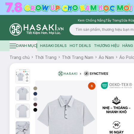
Kem Chống Nắng
Tẩy Trang
Sữa Rửa
Logo
DANH MỤC
HASAKI DEALS
HOT DEALS
THƯƠNG HIỆU
HÀNG 
Hamburger icon
Trang chủ
Thời Trang
Thời Trang Nam
Áo Nam
Áo Pol