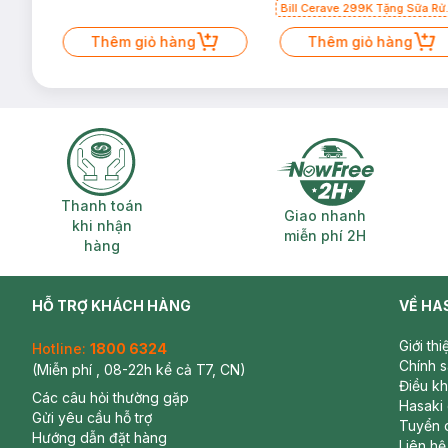
Bill Cerave 299K Tặng Sữa Rử
Mặt Cerave 30ml (SL có hạn)
Thêm giỏ hàng
Thêm giỏ hàng
Thanh toán khi nhận hàng
Giao nhanh miễ
Thanh toán
Giao nhanh
khi nhận
miễn phí 2H
hàng
HỖ TRỢ KHÁCH HÀNG
VỀ HA
Giới th
Hotline:
1800 6324
Chính 
(Miễn phí , 08-22h kể cả T7, CN)
Điều k
Các câu hỏi thường gặp
Hasaki
Gửi yêu cầu hỗ trợ
Tuyển 
Hướng dẫn đặt hàng
Liên hệ