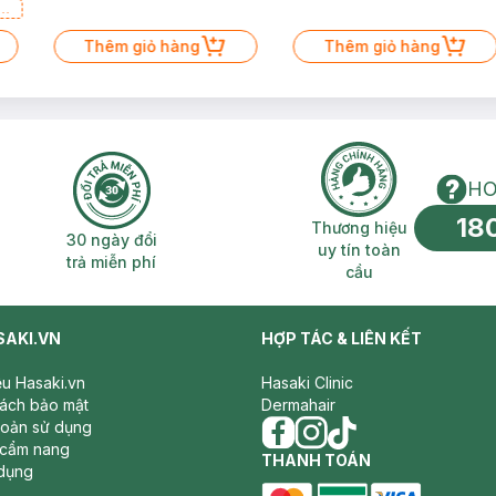
a
Thêm giỏ hàng
Thêm giỏ hàng
HO
18
n phí 2H
30 ngày đổi trả miễn phí
Thương hiệu uy 
Thương hiệu
30 ngày đổi
uy tín toàn
trả miễn phí
cầu
SAKI.VN
HỢP TÁC & LIÊN KẾT
iệu Hasaki.vn
Hasaki Clinic
sách bảo mật
Dermahair
hoản sử dụng
 cẩm nang
facebook
THANH TOÁN
instagram
tiktok
dụng