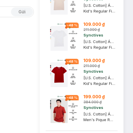
[U.S. Cotton] Áo Thun Trẻ Em Synctives Regular Fit, Be Sữa, 8 - CCTS0005
Kid's Regular Fit T-Shirt
Gửi
109.000 ₫
-
48
%
211.000 ₫
Synctives
[U.S. Cotton] Áo Thun Trẻ Em Synctives Regular Fit, Trắng, 8 - CCTS0005
Kid's Regular Fit T-Shirt
109.000 ₫
-
48
%
211.000 ₫
Synctives
[U.S. Cotton] Áo Thun Trẻ Em Synctives Regular Fit, Ðỏ Rượu, 3T - CCTS0005
Kid's Regular Fit T-Shirt
199.000 ₫
-
48
%
384.000 ₫
Synctives
[U.S. Cotton] Áo Polo Nam Synctives Regular Fit, Ðỏ, 2XL - CMPO0008
Men's Pique Regular Fit Classic Polo Shirt