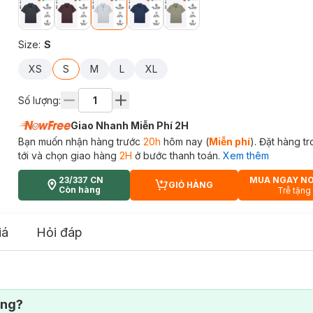
Size
:
S
XS
S
M
L
XL
Số lượng:
Giao Nhanh Miễn Phí 2H
Bạn muốn nhận hàng trước
20h
hôm nay (
Miễn phí
). Đặt hàng t
tới và chọn giao hàng
2H
ở bước thanh toán.
Xem thêm
23/337 CN
MUA NGAY N
GIỎ HÀNG
CART PLUS ICON
Còn hàng
Trễ tặng
iá
Hỏi đáp
ông?