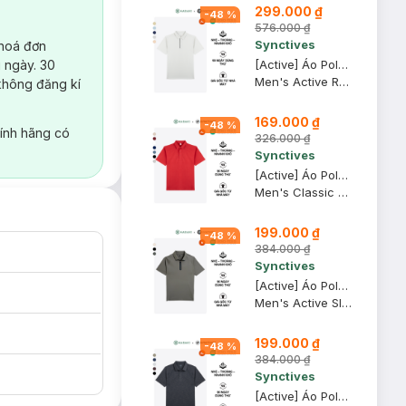
299.000 ₫
-
48
%
576.000 ₫
Synctives
 hoá đơn
 ngày. 30
[Active] Áo Polo Nam Synctives Regular Fit, Xám Nhạt, XL - SMPO0009
Men's Active Regular Fit Polo Shirt
không đăng kí
169.000 ₫
-
48
%
ính hãng có
326.000 ₫
Synctives
[Active] Áo Polo Nam Synctives Classic Fit, Đỏ Rượu, XL - CMPO0013
Men's Classic Fit Polo Shirt
199.000 ₫
-
48
%
384.000 ₫
Synctives
[Active] Áo Polo Nam Synctives Tay Raglan Slim Fit, Xanh Trà, M - SMPO0011
Men's Active Slim Fit Raglan Polo Shirt
199.000 ₫
-
48
%
384.000 ₫
Synctives
[Active] Áo Polo Nam Synctives Slim Fit, Đen, XL - SMPO0013