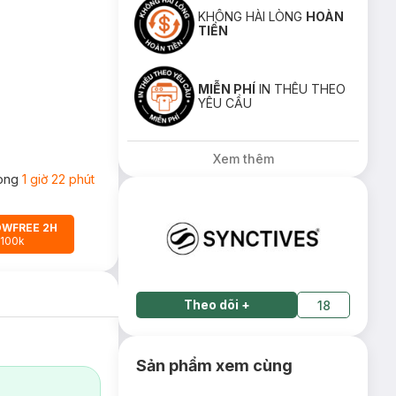
KHÔNG HÀI LÒNG
HOÀN
TIỀN
MIỄN PHÍ
IN THÊU THEO
YÊU CẦU
Xem thêm
rong
1 giờ 22 phút
OWFREE 2H
 100k
Theo dõi
+
18
Sản phẩm xem cùng