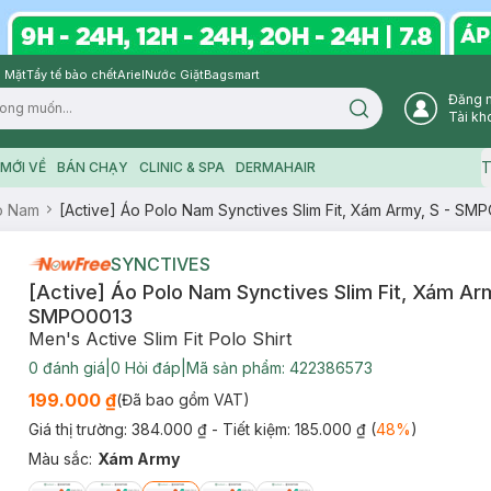
 Mặt
Tẩy tế bào chết
Ariel
Nước Giặt
Bagsmart
Đăng 
Search icon
Tài kh
T
MỚI VỀ
BÁN CHẠY
CLINIC & SPA
DERMAHAIR
o Nam
[Active] Áo Polo Nam Synctives Slim Fit, Xám Army, S - SM
SYNCTIVES
[Active] Áo Polo Nam Synctives Slim Fit, Xám Arm
SMPO0013
Men's Active Slim Fit Polo Shirt
0
đánh giá
|
0
Hỏi đáp
|
Mã sản phẩm:
422386573
199.000 ₫
(Đã bao gồm VAT)
Giá thị trường:
384.000 ₫
- Tiết kiệm:
185.000 ₫
(
48
%
)
Màu sắc
:
Xám Army