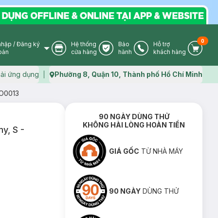
0
nhập
/
Đăng ký
Hệ thống
Bảo
Hỗ trợ
User Icon
Store Icon
Warranty Icon
Phone Icon
Cart I
oản
cửa hàng
hành
khách hàng
ải ứng dụng
Phường 8, Quận 10, Thành phố Hồ Chí Minh
Map icon
PO0013
90 NGÀY DÙNG THỬ
KHÔNG HÀI LÒNG HOÀN TIỀN
y, S -
GIÁ GỐC
TỪ NHÀ MÁY
90 NGÀY
DÙNG THỬ