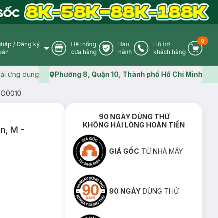
0
nhập
/
Đăng ký
Hệ thống
Bảo
Hỗ trợ
User Icon
Store Icon
Warranty Icon
Phone Icon
Cart I
oản
cửa hàng
hành
khách hàng
ải ứng dụng
Phường 8, Quận 10, Thành phố Hồ Chí Minh
Map icon
MPO0010
90 NGÀY DÙNG THỬ
KHÔNG HÀI LÒNG HOÀN TIỀN
n, M -
GIÁ GỐC
TỪ NHÀ MÁY
90 NGÀY
DÙNG THỬ