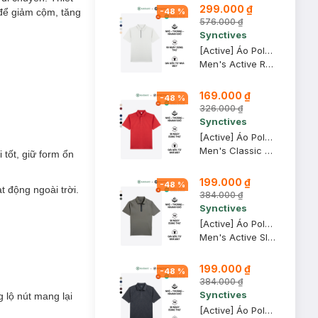
299.000 ₫
 để giảm cộm, tăng
-
48
%
576.000 ₫
Synctives
[Active] Áo Polo Nam Synctives Regular Fit, Xám Nhạt, XL - SMPO0009
Men's Active Regular Fit Polo Shirt
169.000 ₫
-
48
%
326.000 ₫
Synctives
[Active] Áo Polo Nam Synctives Classic Fit, Đỏ Rượu, XL - CMPO0013
Men's Classic Fit Polo Shirt
tốt, giữ form ổn
199.000 ₫
-
48
%
t động ngoài trời.
384.000 ₫
Synctives
[Active] Áo Polo Nam Synctives Tay Raglan Slim Fit, Xanh Trà, M - SMPO0011
Men's Active Slim Fit Raglan Polo Shirt
199.000 ₫
-
48
%
384.000 ₫
Synctives
 lộ nút mang lại
[Active] Áo Polo Nam Synctives Slim Fit, Đen, XL - SMPO0013