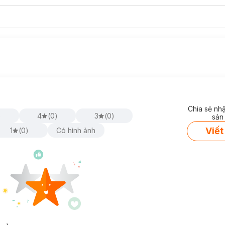
Chia sẻ nh
)
4
(
0
)
3
(
0
)
sản
Viết
1
(
0
)
Có hình ảnh