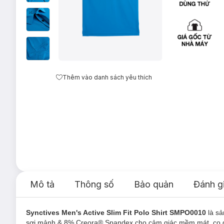
Thêm vào danh sách yêu thích
Mô tả
Thông số
Bảo quản
Đánh g
Synctives Men's Active Slim Fit Polo Shirt SMPO0010
là s
sợi mảnh & 8% Creora® Spandex cho cảm giác mềm mát, co giãn