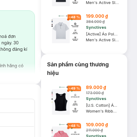
Men's Active Slim Fit Polo Shirt
199.000 ₫
-
48
%
384.000 ₫
Synctives
[Active] Áo Polo Nam Synctives Slim Fit, Xám Army, S - SMPO0013
 hoá đơn
Men's Active Slim Fit Polo Shirt
 ngày. 30
không đăng kí
Sản phẩm cùng thương
ính hãng có
hiệu
89.000 ₫
-
49
%
173.000 ₫
Synctives
[U.S. Cotton] Áo Tank Top Nữ Synctives Slim Fit, Đen, L - CWTA0005
Women's Ribbed Waist Length Fitted Tank Top
109.000 ₫
-
48
%
211.000 ₫
Synctives