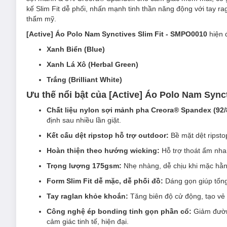
kế Slim Fit dễ phối, nhấn mạnh tinh thần năng động với tay ra
thẩm mỹ.
[Active] Áo Polo Nam Synctives Slim Fit - SMPO0010
hiện 
Xanh Biển (Blue)
Xanh Lá Xô (Herbal Green)
Trắng (Brilliant White)
Ưu thế nổi bật của [Active] Áo Polo Nam Sync
Chất liệu nylon sợi mảnh pha Creora® Spandex (92/
định sau nhiều lần giặt.
Kết cấu dệt ripstop hỗ trợ outdoor:
Bề mặt dệt ripsto
Hoàn thiện theo hướng wicking:
Hỗ trợ thoát ẩm nhan
Trọng lượng 175gsm:
Nhẹ nhàng, dễ chịu khi mặc hằn
Form Slim Fit dễ mặc, dễ phối đồ:
Dáng gọn giúp tổng
Tay raglan khỏe khoắn:
Tăng biên độ cử động, tạo vẻ t
Công nghệ ép bonding tinh gọn phần cổ:
Giảm đường
cảm giác tinh tế, hiện đại.