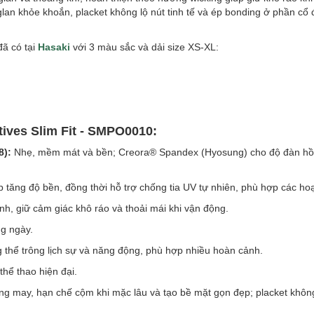
glan khỏe khoắn, placket không lộ nút tinh tế và ép bonding ở phần cổ
đã có tại
Hasaki
với 3 màu sắc và dải size XS-XL:
tives Slim Fit - SMPO0010:
8):
Nhẹ, mềm mát và bền; Creora® Spandex (Hyosung) cho độ đàn hồi 
p tăng độ bền, đồng thời hỗ trợ chống tia UV tự nhiên, phù hợp các hoạ
h, giữ cảm giác khô ráo và thoải mái khi vận động.
g ngày.
 thể trông lịch sự và năng động, phù hợp nhiều hoàn cảnh.
hể thao hiện đại.
 may, hạn chế cộm khi mặc lâu và tạo bề mặt gọn đẹp; placket không