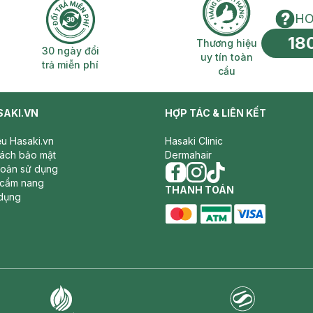
HO
18
n phí 2H
30 ngày đổi trả miễn phí
Thương hiệu uy 
Thương hiệu
30 ngày đổi
uy tín toàn
trả miễn phí
cầu
SAKI.VN
HỢP TÁC & LIÊN KẾT
iệu Hasaki.vn
Hasaki Clinic
sách bảo mật
Dermahair
hoản sử dụng
 cẩm nang
facebook
THANH TOÁN
instagram
tiktok
dụng
master card
ATM card
visa card