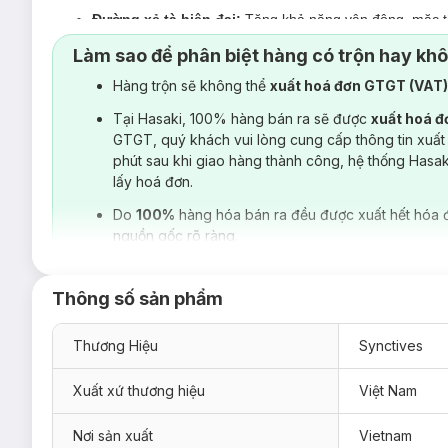
Đường xẻ tà hiện đại:
Tăng khả năng vận động, mặc t
Hoàn thiện tỉ mỉ:
Kĩ thuật may tối ưu tại từng chi tiết,
Làm sao để phân biệt hàng có trộn hay kh
Hàng trộn sẽ không thể
xuất hoá đơn GTGT (VAT
Tại Hasaki, 100% hàng bán ra sẽ được
xuất hoá 
GTGT, quý khách vui lòng cung cấp thông tin xuất
phút sau khi giao hàng thành công, hệ thống Hasa
lấy hoá đơn.
Do
100%
hàng hóa bán ra đều được xuất hết hóa 
nguồn gốc rõ ràng.
Thông số sản phẩm
Thương Hiệu
Synctives
Xuất xứ thương hiệu
Việt Nam
Nơi sản xuất
Vietnam