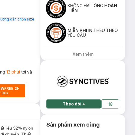
KHÔNG HÀI LÒNG
HOÀN
TIỀN
ướng dẫn chọn size
MIỄN PHÍ
IN THÊU THEO
YÊU CẦU
Xem thêm
rong
12 phút
tới và
OWFREE 2H
 100k
Theo dõi
+
18
Sản phẩm xem cùng
hất liệu 92% nylon
di chuyển. Thiết