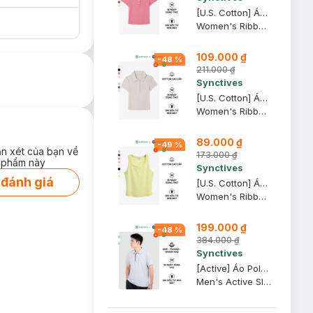
[U.S. Cotton] Áo Polo Nữ Synctives Slim Fit Cropped, Hồng Mận, XL - CWPO0007
Women's Ribbed Polo Shirt
109.000 ₫
-
48
%
211.000 ₫
Synctives
[U.S. Cotton] Áo Polo Nữ Synctives Slim Fit Cropped, Be Sữa, XS - CWPO0007
Women's Ribbed Polo Shirt
89.000 ₫
-
49
%
ận xét của bạn về
173.000 ₫
 phẩm này
Synctives
 đánh giá
[U.S. Cotton] Áo Tank Top Nữ Synctives Slim Fit, Vàng Nhạt, L - CWTA0005
Women's Ribbed Waist Length Fitted Tank Top
199.000 ₫
-
48
%
384.000 ₫
Synctives
[Active] Áo Polo Nam Synctives Slim Fit, Xám Nhạt, XS - SMPO0012
Men's Active Slim Fit Polo Shirt