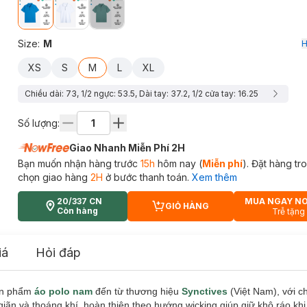
Size
:
M
H
XS
S
M
L
XL
Chiều dài: 73, 1/2 ngực: 53.5, Dài tay: 37.2, 1/2 cửa tay: 16.25
Số lượng:
Giao Nhanh Miễn Phí 2H
Bạn muốn nhận hàng trước
15h
hôm nay (
Miễn phí
). Đặt hàng t
chọn giao hàng
2H
ở bước thanh toán.
Xem thêm
20/337 CN
MUA NGAY N
GIỎ HÀNG
CART PLUS ICON
Còn hàng
Trễ tặng
iá
Hỏi đáp
ản phẩm
áo polo nam
đến từ thương hiệu
Synctives
(Việt Nam), với c
 và thoáng khí, hoàn thiện theo hướng wicking giúp giữ khô ráo khi 