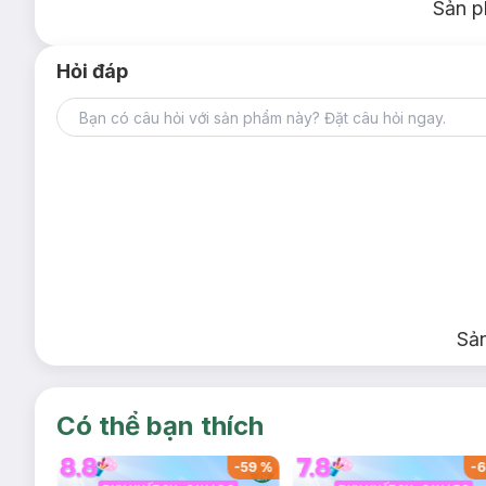
Sản p
Hỏi đáp
Sả
Có thể bạn thích
-
40
%
-
59
%
-
6