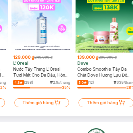
129.000 ₫
139.000 ₫
249.000 ₫
296.000 ₫
L'Oreal
Dove
n
Nước Tẩy Trang L'Oreal
Combo Smoothie Tẩy Da
l +
Tươi Mát Cho Da Dầu, Hỗn
Chết Dove Hương Lựu Đỏ
Hợp 400ml
280g + Sữa Tắm Lifebuoy
háng
(298)
2.1k/tháng
(12)
639/thán
4.8
5.0
100g (Mẫu Ngẫu Nhiên)
92
%
35
%
28
Thêm giỏ hàng
Thêm giỏ hàng