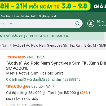
 Mặt
Tẩy tế bào chết
Ariel
Nước Giặt
Bagsmart
Đăng 
Search icon
Tài kh
T
MỚI VỀ
BÁN CHẠY
CLINIC & SPA
DERMAHAIR
o Nam
[Active] Áo Polo Nam Synctives Slim Fit, Xanh Biển, M - S
SYNCTIVES
[Active] Áo Polo Nam Synctives Slim Fit, Xanh Biể
SMPO0010
Men's Active Slim Fit Polo Shirt
0
đánh giá
|
0
Hỏi đáp
|
Mã sản phẩm:
422359845
199.000 ₫
(Đã bao gồm VAT)
Giá thị trường:
384.000 ₫
- Tiết kiệm:
185.000 ₫
(
48
%
)
Màu sắc
:
Xanh Biển