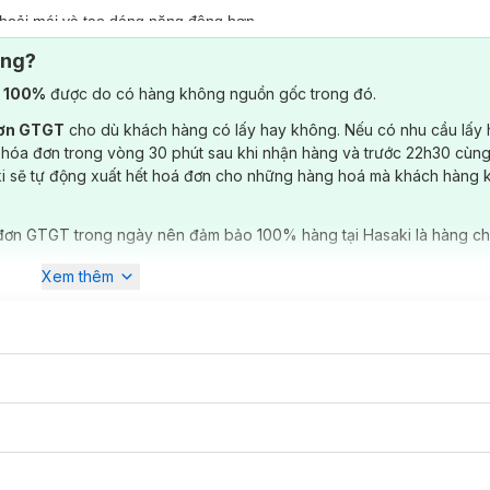
hoải mái và tạo dáng năng động hơn.
 đảm bảo độ bền, tính thẩm mỹ cao và luôn thoải mái cử động.
ông?
) 100%
được do có hàng không nguồn gốc trong đó.
đơn GTGT
cho dù khách hàng có lấy hay không. Nếu có nhu cầu lấy
 hóa đơn trong vòng 30 phút sau khi nhận hàng và trước 22h30 cùng
ki sẽ tự động xuất hết hoá đơn cho những hàng hoá mà khách hàng 
đơn GTGT trong ngày nên đảm bảo 100% hàng tại Hasaki là hàng ch
Xem thêm