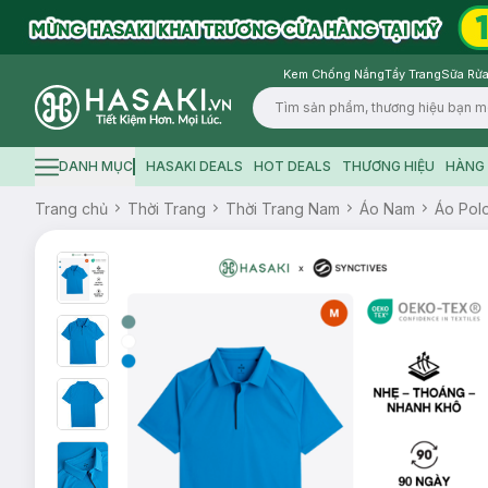
Kem Chống Nắng
Tẩy Trang
Sữa Rửa
Logo
DANH MỤC
HASAKI DEALS
HOT DEALS
THƯƠNG HIỆU
HÀNG 
Hamburger icon
Trang chủ
Thời Trang
Thời Trang Nam
Áo Nam
Áo Pol