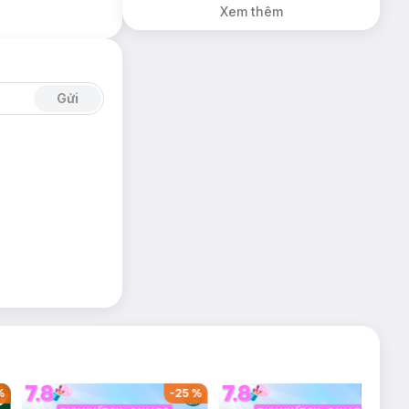
Xem thêm
Gửi
%
-
25
%
-
48
%