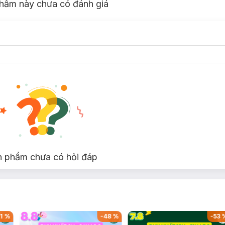
hẩm này chưa có đánh giá
n phẩm chưa có hỏi đáp
1
%
-
48
%
-
53