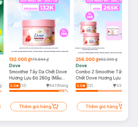
132.000 ₫
256.000 ₫
175.844 ₫
492.000 ₫
Dove
Dove
Smoothie Tẩy Da Chết Dove
Combo 2 Smoothie Tẩy Da
Hương Lựu Đỏ 280g (Mẫu
Chết Dove Hương Lựu Đỏ
Mới)
280g (Mẫu Mới)
g
(12)
647/tháng
(12)
333/tháng
5.0
5.0
%
99
%
44
%
Thêm giỏ hàng
Thêm giỏ hàng