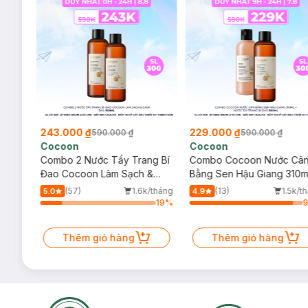
243.000 ₫
229.000 ₫
590.000 ₫
590.000 ₫
Cocoon
Cocoon
ng
Combo 2 Nước Tẩy Trang Bí
Combo Cocoon Nước Câ
Đao Cocoon Làm Sạch &
Bằng Sen Hậu Giang 310m
Giảm Dầu 500ml
Nước Tẩy Trang Bí Đao
/tháng
(57)
1.6k/tháng
(13)
1.5k/t
5.0
4.9
500ml
64
%
19
%
 song
Thêm giỏ hàng
Thêm giỏ hàng