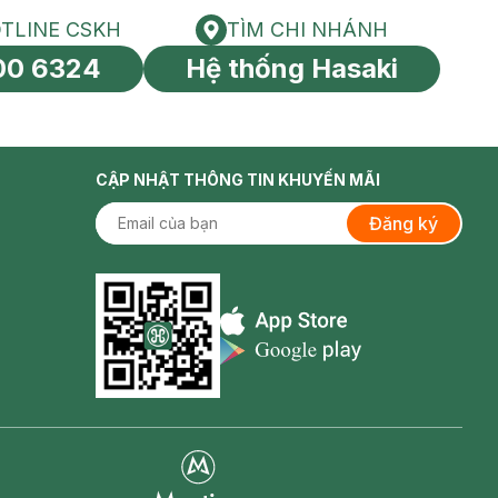
TLINE CSKH
TÌM CHI NHÁNH
HOTLINE CSKH
Tìm chi nhánh
00 6324
Hệ thống Hasaki
tín toàn cầu
CẬP NHẬT THÔNG TIN KHUYẾN MÃI
Đăng ký
Appstore icon
Goolge Play icon