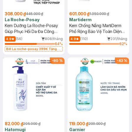
308.000 ₫
601.000 ₫
445.000 ₫
1.350.000 ₫
La Roche-Posay
Martiderm
Kem Dưỡng La Roche-Posay
Kem Chống Nắng MartiDerm
Giúp Phục Hồi Da Đa Công
Phổ Rộng Bảo Vệ Toàn Diện
Dụng 40ml
40ml
(56)
808/tháng
(110)
231/tháng
4.9
4.9
64
%
62
%
Bill La roche-posay 399K Tặng
Gel rửa mặt da dầu nhạy cảm 50ml
(SL có hạn)
-
60
%
-
43
%
82.000 ₫
119.000 ₫
205.000 ₫
209.000 ₫
Hatomugi
Garnier