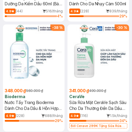
Dưỡng Da Kiềm Dầu 60ml (Bản
Dành Cho Da Nhạy Cảm 500ml
Mới)
(44)
516/tháng
(228)
839/tháng
4.9
4.9
4
%
29
%
-
38
%
-
30
%
348.000 ₫
341.000 ₫
560.000 ₫
490.000 ₫
Bioderma
CeraVe
Nước Tẩy Trang Bioderma
Sữa Rửa Mặt CeraVe Sạch Sâu
Dành Cho Da Dầu & Hỗn Hợp
Cho Da Thường Đến Da Dầu
500ml
473ml
(228)
688/tháng
(116)
1.5k/tháng
4.9
4.9
29
%
34
%
Bill Cerave 299K Tặng Sữa Rửa
Mặt Cerave 30ml (SL có hạn)