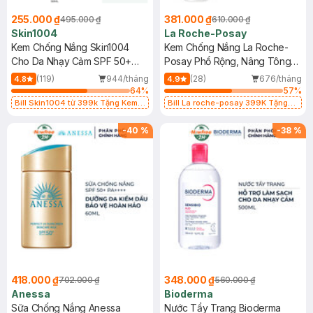
255.000 ₫
381.000 ₫
495.000 ₫
610.000 ₫
Skin1004
La Roche-Posay
Kem Chống Nắng Skin1004
Kem Chống Nắng La Roche-
Cho Da Nhạy Cảm SPF 50+
Posay Phổ Rộng, Nâng Tông
50ml
Kiềm Dầu 50ml
(119)
944/tháng
(28)
676/tháng
4.8
4.9
64
%
57
%
Bill Skin1004 từ 399k Tặng Kem
Bill La roche-posay 399K Tặng
Chống Nắng Cho Da Nhạy Cảm
Gel rửa mặt da dầu nhạy cảm 50ml
SPF 50+ 20ml (SL Có Hạn)
(SL có hạn)
-
40
%
-
38
%
418.000 ₫
348.000 ₫
702.000 ₫
560.000 ₫
Anessa
Bioderma
Sữa Chống Nắng Anessa
Nước Tẩy Trang Bioderma