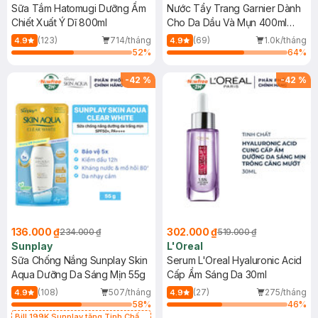
Sữa Tắm Hatomugi Dưỡng Ẩm
Nước Tẩy Trang Garnier Dành
Chiết Xuất Ý Dĩ 800ml
Cho Da Dầu Và Mụn 400ml
(Mới)
(123)
714/tháng
(69)
1.0k/tháng
4.9
4.9
52
%
64
%
-
42
%
-
42
%
136.000 ₫
302.000 ₫
234.000 ₫
519.000 ₫
Sunplay
L'Oreal
Sữa Chống Nắng Sunplay Skin
Serum L'Oreal Hyaluronic Acid
Aqua Dưỡng Da Sáng Mịn 55g
Cấp Ẩm Sáng Da 30ml
(108)
507/tháng
(27)
275/tháng
4.9
4.9
58
%
46
%
Bill 199K Sunplay tặng Tinh Chất