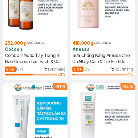
252.000 ₫
418.000 ₫
590.000 ₫
702.000 ₫
Cocoon
Anessa
Combo 2 Nước Tẩy Trang Bí
Sữa Chống Nắng Anessa Cho
Đao Cocoon Làm Sạch & Giảm
Da Nhạy Cảm & Trẻ Em 60ml
Dầu 500ml
(Mới)
(57)
1.5k/tháng
(23)
423/tháng
5.0
5.0
53
%
4
%
-
31
%
-
55
%