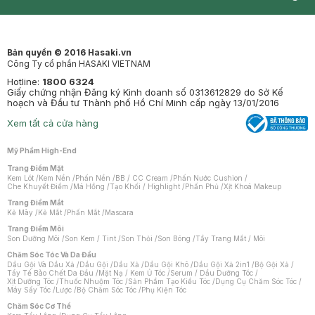
Synctives
Clinic
Dermahair
Mastige
Bản quyền © 2016 Hasaki.vn
Công Ty cổ phần HASAKI VIETNAM
Hotline:
1800 6324
Giấy chứng nhận Đăng ký Kinh doanh số 0313612829 do Sở Kế
hoạch và Đầu tư Thành phố Hồ Chí Minh cấp ngày 13/01/2016
Xem tất cả cửa hàng
Mỹ Phẩm High-End
Trang Điểm Mặt
Kem Lót
/
Kem Nền
/
Phấn Nền
/
BB / CC Cream
/
Phấn Nước Cushion
/
Che Khuyết Điểm
/
Má Hồng
/
Tạo Khối / Highlight
/
Phấn Phủ
/
Xịt Khoá Makeup
Trang Điểm Mắt
Kẻ Mày
/
Kẻ Mắt
/
Phấn Mắt
/
Mascara
Trang Điểm Môi
Son Dưỡng Môi
/
Son Kem / Tint
/
Son Thỏi
/
Son Bóng
/
Tẩy Trang Mắt / Môi
Chăm Sóc Tóc Và Da Đầu
Dầu Gội Và Dầu Xả
/
Dầu Gội
/
Dầu Xả
/
Dầu Gội Khô
/
Dầu Gội Xả 2in1
/
Bộ Gội Xả
/
Tẩy Tế Bào Chết Da Đầu
/
Mặt Nạ / Kem Ủ Tóc
/
Serum / Dầu Dưỡng Tóc
/
Xịt Dưỡng Tóc
/
Thuốc Nhuộm Tóc
/
Sản Phẩm Tạo Kiểu Tóc
/
Dụng Cụ Chăm Sóc Tóc
/
Máy Sấy Tóc
/
Lược
/
Bộ Chăm Sóc Tóc
/
Phụ Kiện Tóc
Chăm Sóc Cơ Thể