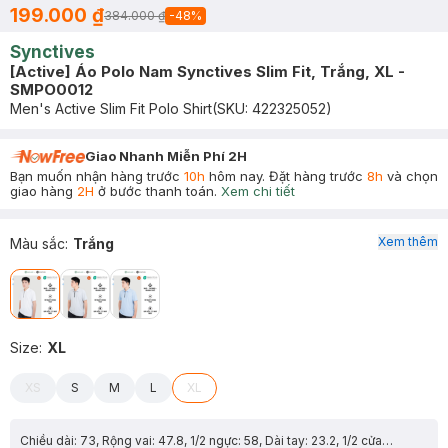
199.000 ₫
384.000 ₫
-
48
%
Synctives
[Active] Áo Polo Nam Synctives Slim Fit, Trắng, XL -
SMPO0012
Men's Active Slim Fit Polo Shirt
(SKU:
422325052
)
Giao Nhanh Miễn Phí 2H
Bạn muốn nhận hàng trước
10h
hôm nay. Đặt hàng trước
8h
và chọn
giao hàng
2H
ở bước thanh toán.
Xem chi tiết
Xem thêm
Màu sắc
:
Trắng
Size
:
XL
XS
S
M
L
XL
Chiều dài: 73, Rộng vai: 47.8, 1/2 ngực: 58, Dài tay: 23.2, 1/2 cửa tay: 18.3