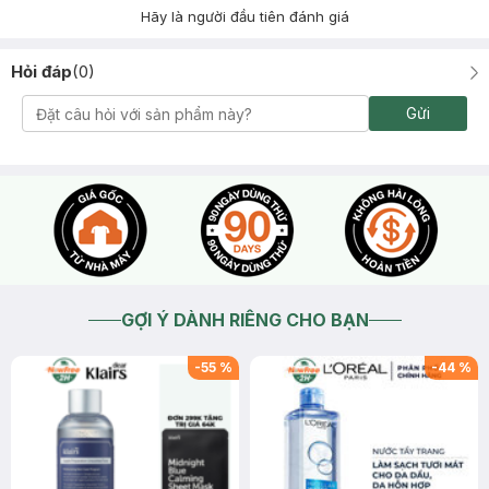
Hãy là người đầu tiên đánh giá
Hỏi đáp
(
0
)
Gửi
GỢI Ý DÀNH RIÊNG CHO BẠN
-
55
%
-
44
%