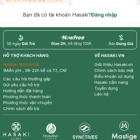
Chống Nắng 7g trị giá 30K (SL có
hạn)
Bạn đã có tài khoản Hasaki?
Đăng nhập
return
nowfree
price
HỖ TRỢ KHÁCH HÀNG
VỀ HASAKI.VN
Hotline:
1800 6324
Giới thiệu Hasaki.vn
(Miễn phí , 08-22h kể cả T7, CN)
Chính sách bảo mật
Điều khoản sử dụng
Các câu hỏi thường gặp
Hasaki cẩm nang
Gửi yêu cầu hỗ trợ
Tuyển dụng
Hướng dẫn đặt hàng
Liên hệ
Phương thức thanh toán
Phương thức vận chuyển
Chính sách đổi trả