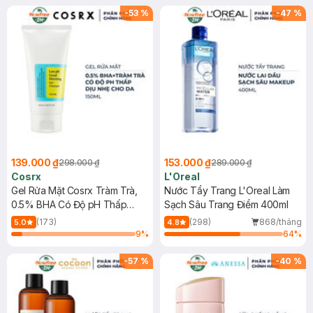
-
53
%
-
47
%
139.000 ₫
153.000 ₫
298.000 ₫
289.000 ₫
Cosrx
L'Oreal
Gel Rửa Mặt Cosrx Tràm Trà,
Nước Tẩy Trang L'Oreal Làm
0.5% BHA Có Độ pH Thấp
Sạch Sâu Trang Điểm 400ml
150ml
(173)
(298)
868/tháng
5.0
4.8
9
%
64
%
-
57
%
-
40
%