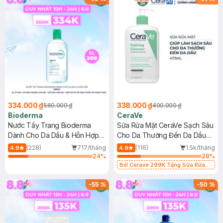
334.000 ₫
338.000 ₫
560.000 ₫
490.000 ₫
Bioderma
CeraVe
Nước Tẩy Trang Bioderma
Sữa Rửa Mặt CeraVe Sạch Sâu
Dành Cho Da Dầu & Hỗn Hợp
Cho Da Thường Đến Da Dầu
500ml
473ml
(228)
717/tháng
(116)
1.5k/tháng
4.9
4.9
24
%
28
%
Bill Cerave 299K Tặng Sữa Rửa
Mặt Cerave 30ml (SL có hạn)
-
55
%
-
50
%