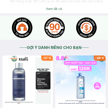
đơn hàng hoặc SDT liên quan để kiểm tra hoặc liên hệ hotline
18006324 (phím 1) để được hỗ trợ giải đáp nhé. Cảm ơn bạn
đã tin tưởng và mua sắm tại Hasaki!
Xem tất cả
2026-06-20
Thích
0
Phạm văn tháp
Shop có giải quyết vấn đề đổi sezi k
2026-06-20
Thích
0
Phạm văn tháp
Alo
2026-06-20
Thích
0
Phạm văn tháp
GỢI Ý DÀNH RIÊNG CHO BẠN
Do nhận địa điểm cty nên không kiểm tra được
2026-06-19
Thích
0
-
57
%
-
48
%
Phạm văn tháp
Mình lấy size L nên rộng quá xin tư vẫn đổi trả để size vừa
hơn
2026-06-19
Thích
0
Phạm văn tháp
Áo Polo Nam Synctives Regular Fit, Pique Cotton - CMPO0008
hiện đã có tại Hasaki với 7 màu sắc và dải size từ XS-XXL:
2026-06-19
Thích
0
Hasaki
Dạ chào bạn, để Hasaki hỗ trợ kiểm tra đổi size sản phẩm,
mình vui lòng cung cấp thêm thông tin sản phẩm và size mình
muốn đổi giúp Hasaki nha. Mình có thể nhắn trực tiếp tại kênh
chat này, liên hệ hotline hoặc mang sản phẩm đến cửa hàng