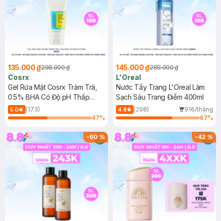
135.000 ₫
145.000 ₫
298.000 ₫
289.000 ₫
Cosrx
L'Oreal
Gel Rửa Mặt Cosrx Tràm Trà,
Nước Tẩy Trang L'Oreal Làm
0.5% BHA Có Độ pH Thấp
Sạch Sâu Trang Điểm 400ml
150ml
(173)
(298)
916/tháng
5.0
4.8
47
%
67
%
-
60
%
-
42
%