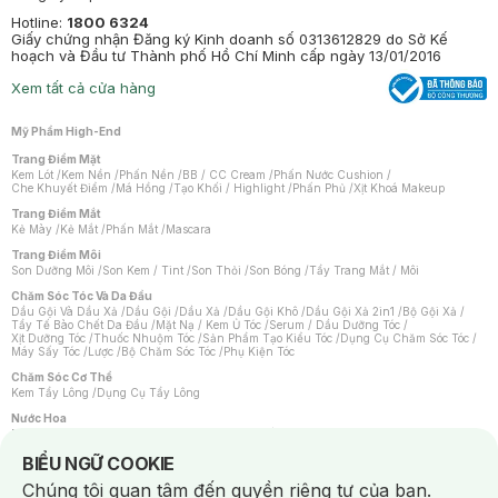
Hotline:
1800 6324
Giấy chứng nhận Đăng ký Kinh doanh số 0313612829 do Sở Kế
hoạch và Đầu tư Thành phố Hồ Chí Minh cấp ngày 13/01/2016
Xem tất cả cửa hàng
Mỹ Phẩm High-End
Trang Điểm Mặt
Kem Lót
/
Kem Nền
/
Phấn Nền
/
BB / CC Cream
/
Phấn Nước Cushion
/
Che Khuyết Điểm
/
Má Hồng
/
Tạo Khối / Highlight
/
Phấn Phủ
/
Xịt Khoá Makeup
Trang Điểm Mắt
Kẻ Mày
/
Kẻ Mắt
/
Phấn Mắt
/
Mascara
Trang Điểm Môi
Son Dưỡng Môi
/
Son Kem / Tint
/
Son Thỏi
/
Son Bóng
/
Tẩy Trang Mắt / Môi
Chăm Sóc Tóc Và Da Đầu
Dầu Gội Và Dầu Xả
/
Dầu Gội
/
Dầu Xả
/
Dầu Gội Khô
/
Dầu Gội Xả 2in1
/
Bộ Gội Xả
/
Tẩy Tế Bào Chết Da Đầu
/
Mặt Nạ / Kem Ủ Tóc
/
Serum / Dầu Dưỡng Tóc
/
Xịt Dưỡng Tóc
/
Thuốc Nhuộm Tóc
/
Sản Phẩm Tạo Kiểu Tóc
/
Dụng Cụ Chăm Sóc Tóc
/
Máy Sấy Tóc
/
Lược
/
Bộ Chăm Sóc Tóc
/
Phụ Kiện Tóc
Chăm Sóc Cơ Thể
Kem Tẩy Lông
/
Dụng Cụ Tẩy Lông
Nước Hoa
Nước Hoa Nữ
/
Nước Hoa Nam
/
Nước Hoa Cao Cấp
/
Xịt Thơm Toàn Thân
/
Nước Hoa Vùng Kín
Notice about cookies usage
BIỂU NGỮ COOKIE
Chăm Sóc Cá Nhân
Chúng tôi quan tâm đến quyền riêng tư của bạn.
Chống Muỗi
/
Khẩu Trang
/
Máy Massage
/
Mặt Nạ Xông Hơi
/
Nước Rửa Tay
/