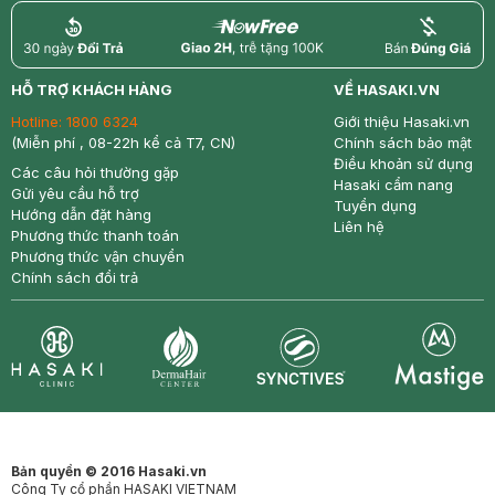
return
nowfree
price
HỖ TRỢ KHÁCH HÀNG
VỀ HASAKI.VN
Hotline:
1800 6324
Giới thiệu Hasaki.vn
(Miễn phí , 08-22h kể cả T7, CN)
Chính sách bảo mật
Điều khoản sử dụng
Các câu hỏi thường gặp
Hasaki cẩm nang
Gửi yêu cầu hỗ trợ
Tuyển dụng
Hướng dẫn đặt hàng
Liên hệ
Phương thức thanh toán
Phương thức vận chuyển
Chính sách đổi trả
Synctives
Clinic
Dermahair
Mastige
Bản quyền © 2016 Hasaki.vn
Công Ty cổ phần HASAKI VIETNAM