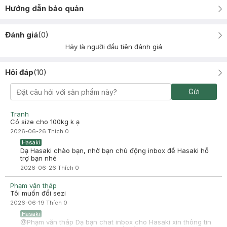
Hướng dẫn bảo quản
Đánh giá
(
0
)
Hãy là người đầu tiên đánh giá
Hỏi đáp
(
10
)
Gửi
Tranh
Có size cho 100kg k ạ
2026-06-26
Thích
0
Hasaki
Dạ Hasaki chào bạn, nhờ bạn chủ động inbox để Hasaki hỗ
trợ bạn nhé
2026-06-26
Thích
0
Phạm văn tháp
Tôi muốn đổi sezi
2026-06-19
Thích
0
Hasaki
@Phạm văn tháp Dạ bạn chat inbox cho Hasaki xin thông tin