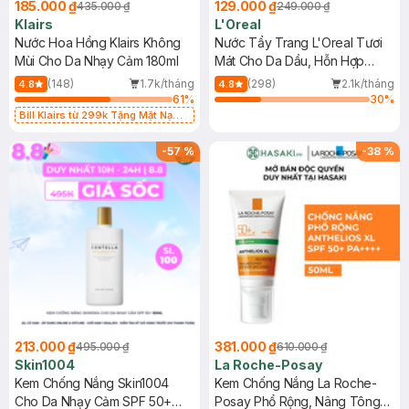
185.000 ₫
129.000 ₫
435.000 ₫
249.000 ₫
Hasaki gần nhất để nhân viên kiểm tra và hỗ trợ theo chính
Klairs
L'Oreal
sách nha
Nước Hoa Hồng Klairs Không
Nước Tẩy Trang L'Oreal Tươi
2026-06-19
Thích
0
Mùi Cho Da Nhạy Cảm 180ml
Mát Cho Da Dầu, Hỗn Hợp
400ml
(148)
1.7k/tháng
(298)
2.1k/tháng
4.8
4.8
61
%
30
%
Bill Klairs từ 299k Tặng Mặt Nạ
Làm Dịu Da & Kiểm Soát Dầu Nhờn
25ml (SL Có Hạn)
-
57
%
-
38
%
213.000 ₫
381.000 ₫
495.000 ₫
610.000 ₫
Skin1004
La Roche-Posay
Kem Chống Nắng Skin1004
Kem Chống Nắng La Roche-
Cho Da Nhạy Cảm SPF 50+
Posay Phổ Rộng, Nâng Tông