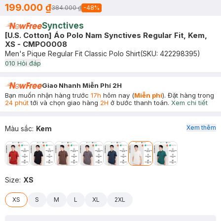
199.000 ₫
384.000 ₫
-
48
%
Synctives
[U.S. Cotton] Áo Polo Nam Synctives Regular Fit, Kem,
XS - CMPO0008
Men's Pique Regular Fit Classic Polo Shirt
(SKU:
422298395
)
0
10
Hỏi đáp
Giao Nhanh Miễn Phí 2H
Bạn muốn nhận hàng trước
17h
hôm nay (
Miễn phí
). Đặt hàng trong
24 phút
tới và chọn giao hàng
2H
ở bước thanh toán.
Xem chi tiết
Xem thêm
Màu sắc
:
Kem
Size
:
XS
XS
S
M
L
XL
2XL