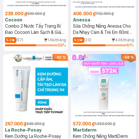
238.000 ₫
406.000 ₫
590.000 ₫
702.000 ₫
Cocoon
Anessa
Combo 2 Nước Tẩy Trang Bí
Sữa Chống Nắng Anessa Cho
Đao Cocoon Làm Sạch & Giảm
Da Nhạy Cảm & Trẻ Em 60ml
Dầu 500ml
(Mới)
(57)
1.6k/tháng
(23)
436/tháng
5.0
5.0
59
%
61
%
-
40
%
-
58
%
267.000 ₫
572.000 ₫
445.000 ₫
1.350.000 ₫
La Roche-Posay
Martiderm
Kem Dưỡng La Roche-Posay
Kem Chống Nắng MartiDerm