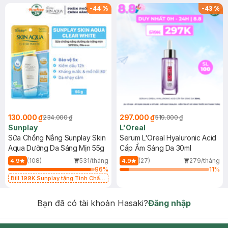
-
44
%
-
43
%
130.000 ₫
297.000 ₫
234.000 ₫
519.000 ₫
Sunplay
L'Oreal
Sữa Chống Nắng Sunplay Skin
Serum L'Oreal Hyaluronic Acid
Aqua Dưỡng Da Sáng Mịn 55g
Cấp Ẩm Sáng Da 30ml
(108)
531/tháng
(27)
279/tháng
4.9
4.9
96
%
11
%
Bill 199K Sunplay tặng Tinh Chất
Chống Nắng 7g trị giá 30K (SL có
hạn)
Bạn đã có tài khoản Hasaki?
Đăng nhập