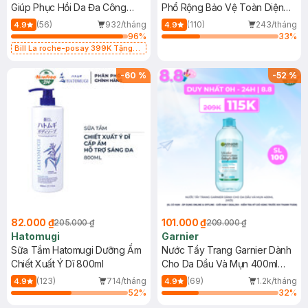
Giúp Phục Hồi Da Đa Công
Phổ Rộng Bảo Vệ Toàn Diện
Dụng 40ml
40ml
(56)
932/tháng
(110)
243/tháng
4.9
4.9
96
%
33
%
Bill La roche-posay 399K Tặng
Gel rửa mặt da dầu nhạy cảm 50ml
(SL có hạn)
-
60
%
-
52
%
82.000 ₫
101.000 ₫
205.000 ₫
209.000 ₫
Hatomugi
Garnier
Sữa Tắm Hatomugi Dưỡng Ẩm
Nước Tẩy Trang Garnier Dành
Chiết Xuất Ý Dĩ 800ml
Cho Da Dầu Và Mụn 400ml
(Mới)
(123)
714/tháng
(69)
1.2k/tháng
4.9
4.9
52
%
32
%