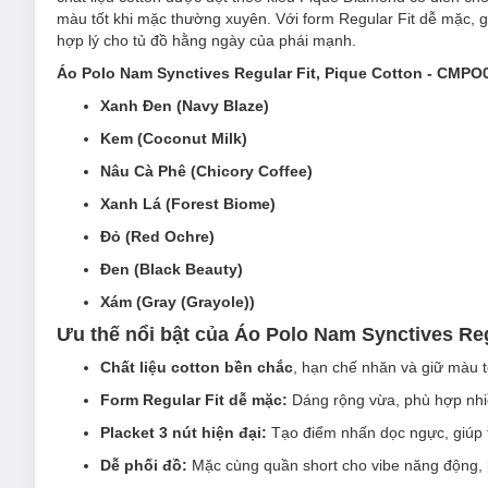
màu tốt khi mặc thường xuyên. Với form Regular Fit dễ mặc, 
hợp lý cho tủ đồ hằng ngày của phái mạnh.
Áo Polo Nam Synctives Regular Fit, Pique Cotton - CMPO
Xanh Đen (Navy Blaze)
Kem (Coconut Milk)
Nâu Cà Phê (Chicory Coffee)
Xanh Lá (Forest Biome)
Đỏ (Red Ochre)
Đen (Black Beauty)
Xám (Gray (Grayole))
Ưu thế nổi bật của Áo Polo Nam Synctives Reg
Chất liệu cotton bền chắc
, hạn chế nhăn và giữ màu t
Form Regular Fit dễ mặc:
Dáng rộng vừa, phù hợp nhiề
Placket 3 nút hiện đại:
Tạo điểm nhấn dọc ngực, giúp t
Dễ phối đồ:
Mặc cùng quần short cho vibe năng động, ph