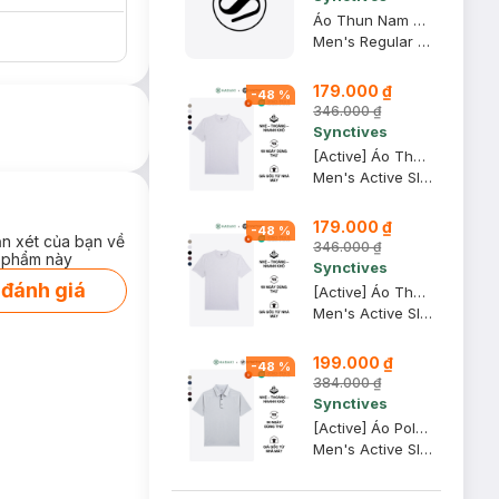
Áo Thun Nam Regular Fit, Xanh Khói, XS - CMTS0028
Men's Regular Fit T-shirt
179.000 ₫
-
48
%
346.000 ₫
Synctives
[Active] Áo Thun Nam Synctives Slim Fit, Xám Army, S - SMTS0007
Men's Active Slim Fit T-shirt
179.000 ₫
-
48
%
ận xét của bạn về
346.000 ₫
 phẩm này
Synctives
 đánh giá
[Active] Áo Thun Nam Synctives Slim Fit, Xám Army, M - SMTS0007
Men's Active Slim Fit T-shirt
199.000 ₫
-
48
%
384.000 ₫
Synctives
[Active] Áo Polo Nam Synctives Slim Fit, Xám Army, S - SMPO0013
Men's Active Slim Fit Polo Shirt