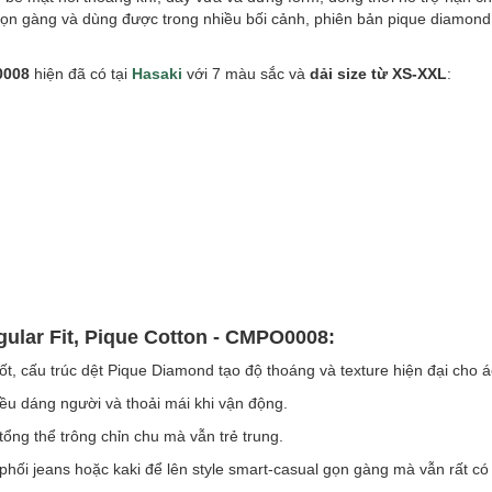
gọn gàng và dùng được trong nhiều bối cảnh, phiên bản pique diamond
0008
hiện đã có tại
Hasaki
với 7 màu sắc và
dải size từ XS-XXL
:
ular Fit, Pique Cotton - CMPO0008:
ốt, cấu trúc dệt Pique Diamond tạo độ thoáng và texture hiện đại cho á
u dáng người và thoải mái khi vận động.
ổng thể trông chỉn chu mà vẫn trẻ trung.
ối jeans hoặc kaki để lên style smart-casual gọn gàng mà vẫn rất có 