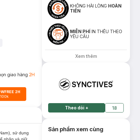
KHÔNG HÀI LÒNG
HOÀN
TIỀN
MIỄN PHÍ
IN THÊU THEO
YÊU CẦU
Xem thêm
họn giao hàng
2H
OWFREE 2H
 100k
Theo dõi
+
18
Sản phẩm xem cùng
 Nam), sử dụng
hế nhăn và giữ