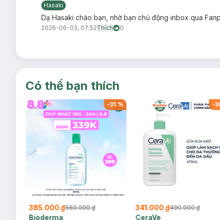
Hasaki
Dạ Hasaki chào bạn, nhờ bạn chủ động inbox qua Fanpa
2026-06-03, 07:52
Thích
0
Có thể bạn thích
-
34
%
-
31
%
-
3
385.000 ₫
341.000 ₫
560.000 ₫
490.000 ₫
Bioderma
CeraVe