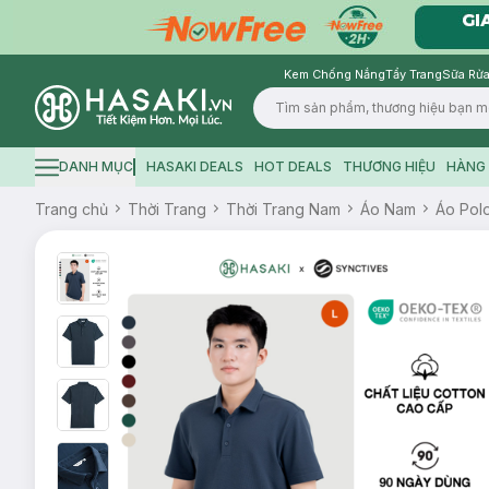
Kem Chống Nắng
Tẩy Trang
Sữa Rửa
Logo
DANH MỤC
HASAKI DEALS
HOT DEALS
THƯƠNG HIỆU
HÀNG 
Hamburger icon
Trang chủ
Thời Trang
Thời Trang Nam
Áo Nam
Áo Pol