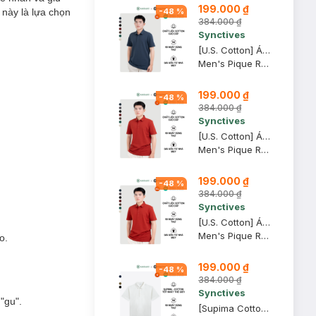
199.000 ₫
 này là lựa chọn
-
48
%
384.000 ₫
Synctives
[U.S. Cotton] Áo Polo Nam Synctives Regular Fit, Xanh Ðen, XL - CMPO0008
Men's Pique Regular Fit Classic Polo Shirt
199.000 ₫
-
48
%
384.000 ₫
Synctives
[U.S. Cotton] Áo Polo Nam Synctives Regular Fit, Ðỏ, L - CMPO0008
Men's Pique Regular Fit Classic Polo Shirt
199.000 ₫
-
48
%
384.000 ₫
Synctives
[U.S. Cotton] Áo Polo Nam Synctives Regular Fit, Ðỏ, 2XL - CMPO0008
Men's Pique Regular Fit Classic Polo Shirt
o.
199.000 ₫
-
48
%
384.000 ₫
Synctives
"gu".
[Supima Cotton] Áo Polo Nam Synctives Regular Fit, Trắng, M - CMPO0012