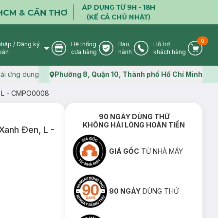
0
nhập
/
Đăng ký
Hệ thống
Bảo
Hỗ trợ
User Icon
Store Icon
Warranty Icon
Phone Icon
Cart I
oản
cửa hàng
hành
khách hàng
ải ứng dụng
Phường 8, Quận 10, Thành phố Hồ Chí Minh
Map icon
n, L - CMPO0008
90 NGÀY DÙNG THỬ
KHÔNG HÀI LÒNG HOÀN TIỀN
Xanh Ðen, L -
GIÁ GỐC
TỪ NHÀ MÁY
90 NGÀY
DÙNG THỬ