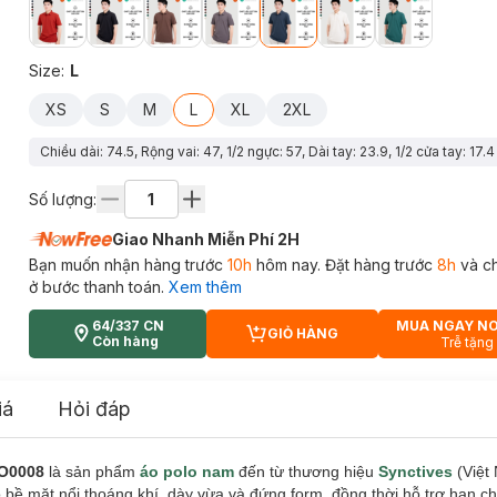
Size
:
L
XS
S
M
L
XL
2XL
Chiều dài: 74.5, Rộng vai: 47, 1/2 ngực: 57, Dài tay: 23.9, 1/2 cửa tay: 17.4
Số lượng:
Giao Nhanh Miễn Phí 2H
Bạn muốn nhận hàng trước
10h
hôm nay. Đặt hàng trước
8h
và c
ở bước thanh toán.
Xem thêm
64/337 CN
MUA NGAY N
GIỎ HÀNG
CART PLUS ICON
Còn hàng
Trễ tặng
iá
Hỏi đáp
PO0008
là sản phẩm
áo polo nam
đến từ thương hiệu
Synctives
(Việt
o bề mặt nổi thoáng khí, dày vừa và đứng form, đồng thời hỗ trợ hạn c