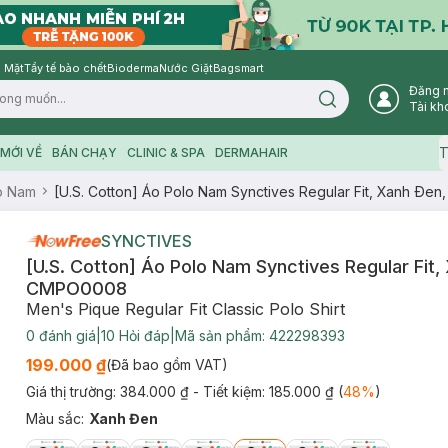
 Mặt
Tẩy tế bào chết
Bioderma
Nước Giặt
Bagsmart
Đăng 
Search icon
Tài kh
T
MỚI VỀ
BÁN CHẠY
CLINIC & SPA
DERMAHAIR
o Nam
[U.S. Cotton] Áo Polo Nam Synctives Regular Fit, Xanh Ðe
SYNCTIVES
[U.S. Cotton] Áo Polo Nam Synctives Regular Fit, 
CMPO0008
Men's Pique Regular Fit Classic Polo Shirt
0
đánh giá
|
10
Hỏi đáp
|
Mã sản phẩm:
422298393
199.000 ₫
(Đã bao gồm VAT)
Giá thị trường:
384.000 ₫
- Tiết kiệm:
185.000 ₫
(
48
%
)
Màu sắc
:
Xanh Đen