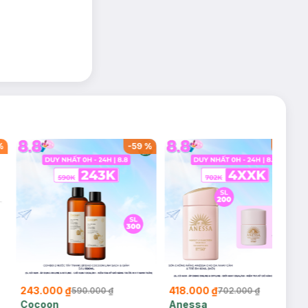
%
-
59
%
-
40
%
243.000 ₫
418.000 ₫
590.000 ₫
702.000 ₫
Cocoon
Anessa