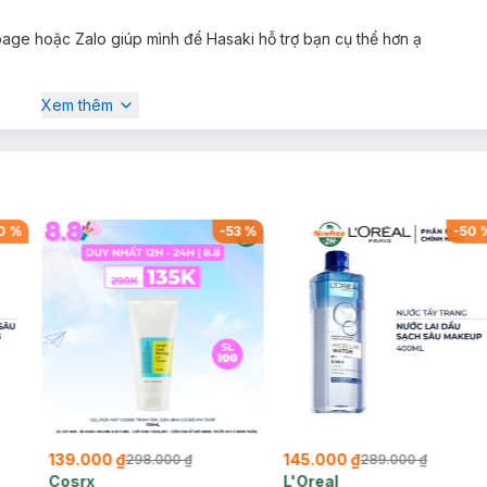
ge hoặc Zalo giúp mình để Hasaki hỗ trợ bạn cụ thể hơn ạ
Xem thêm
0
%
-
53
%
-
50
139.000 ₫
145.000 ₫
298.000 ₫
289.000 ₫
Cosrx
L'Oreal