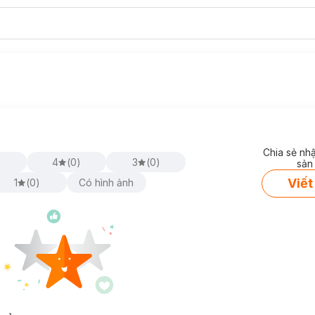
Chia sẻ nh
)
4
(
0
)
3
(
0
)
sản
Viết
1
(
0
)
Có hình ảnh