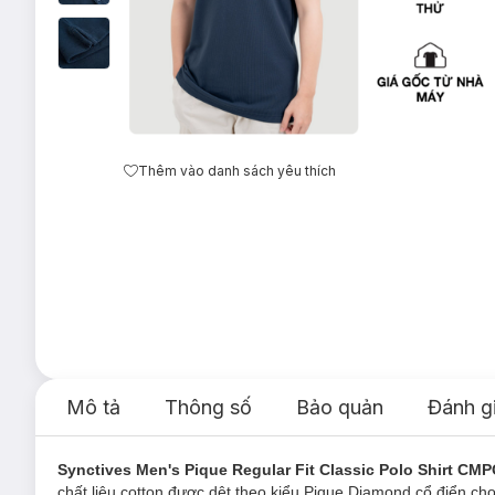
Thêm vào danh sách yêu thích
Mô tả
Thông số
Bảo quản
Đánh g
Synctives Men's Pique Regular Fit Classic Polo Shirt CM
chất liệu cotton được dệt theo kiểu Pique Diamond cổ điển ch