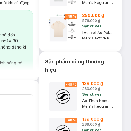
Men's Regular Fit Polo Shirt
mái khi cử động.
299.000 ₫
-
48
%
576.000 ₫
Synctives
[Active] Áo Polo Nam Synctives Regular Fit, Be Xám, XL - SMPO0009
 hoá đơn
Men's Active Regular Fit Polo Shirt
 ngày. 30
không đăng kí
Sản phẩm cùng thương
ính hãng có
hiệu
139.000 ₫
-
48
%
269.000 ₫
Synctives
Áo Thun Nam Regular Fit, Xanh Navy, 2XL - CMTS0028
Men's Regular Fit T-shirt
139.000 ₫
-
48
%
269.000 ₫
Synctives