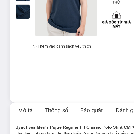
Thêm vào danh sách yêu thích
Mô tả
Thông số
Bảo quản
Đánh g
Synctives Men's Pique Regular Fit Classic Polo Shirt CM
chất liệu cotton được dệt theo kiểu Pique Diamond cổ điển ch