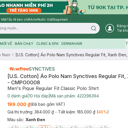
 Mặt
Tẩy tế bào chết
Ariel
Nước Giặt
Bagsmart
Đăng 
Search icon
Tài kh
T
MỚI VỀ
BÁN CHẠY
CLINIC & SPA
DERMAHAIR
o Nam
[U.S. Cotton] Áo Polo Nam Synctives Regular Fit, Xanh Ðe
SYNCTIVES
[U.S. Cotton] Áo Polo Nam Synctives Regular Fit,
- CMPO0008
Men's Pique Regular Fit Classic Polo Shirt
0
đánh giá
|
10
Hỏi đáp
|
Mã sản phẩm:
422298394
199.000 ₫
(Đã bao gồm VAT)
Giá thị trường:
384.000 ₫
- Tiết kiệm:
185.000 ₫
(
48
%
)
Màu sắc
:
Xanh Đen