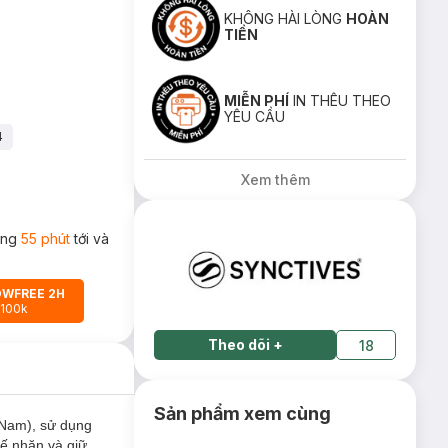
KHÔNG HÀI LÒNG
HOÀN
TIỀN
MIỄN PHÍ
IN THÊU THEO
YÊU CẦU
4
Xem thêm
rong
55 phút
tới và
OWFREE 2H
 100k
Theo dõi
+
18
Sản phẩm xem cùng
 Nam), sử dụng
hế nhăn và giữ