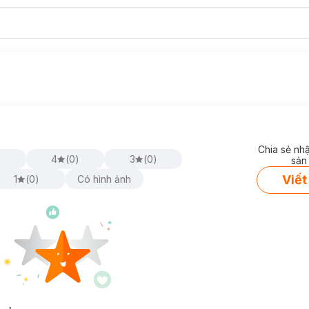
Chia sẻ nh
)
4
(
0
)
3
(
0
)
sản
Viết
1
(
0
)
Có hình ảnh