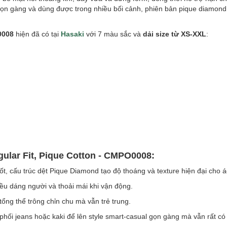
gọn gàng và dùng được trong nhiều bối cảnh, phiên bản pique diamond
0008
hiện đã có tại
Hasaki
với 7 màu sắc và
dải size từ XS-XXL
:
ular Fit, Pique Cotton - CMPO0008:
ốt, cấu trúc dệt Pique Diamond tạo độ thoáng và texture hiện đại cho á
u dáng người và thoải mái khi vận động.
ổng thể trông chỉn chu mà vẫn trẻ trung.
ối jeans hoặc kaki để lên style smart-casual gọn gàng mà vẫn rất có 