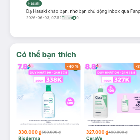
Hasaki
Dạ Hasaki chào bạn, nhờ bạn chủ động inbox qua Fanpa
2026-06-03, 07:52
Thích
0
Có thể bạn thích
-
40
%
-
40
%
-
3
338.000 ₫
327.000 ₫
560.000 ₫
490.000 ₫
Bioderma
CeraVe