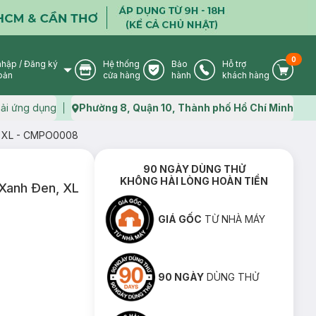
0
nhập
/
Đăng ký
Hệ thống
Bảo
Hỗ trợ
User Icon
Store Icon
Warranty Icon
Phone Icon
Cart I
oản
cửa hàng
hành
khách hàng
ải ứng dụng
Phường 8, Quận 10, Thành phố Hồ Chí Minh
Map icon
n, XL - CMPO0008
90 NGÀY DÙNG THỬ
KHÔNG HÀI LÒNG HOÀN TIỀN
 Xanh Ðen, XL
GIÁ GỐC
TỪ NHÀ MÁY
90 NGÀY
DÙNG THỬ