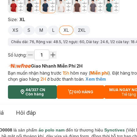
Size
:
XL
XS
S
M
L
XL
2XL
Chiều dài: 76, Rộng vai: 48.5, 1/2 ngực: 60, Dài tay: 24.6, 1/2 cửa tay: 18.
Số lượng:
Giao Nhanh Miễn Phí 2H
Bạn muốn nhận hàng trước
15h
hôm nay (
Miễn phí
). Đặt hàng t
chọn giao hàng
2H
ở bước thanh toán.
Xem thêm
44/337 CN
MUA NGAY N
GIỎ HÀNG
CART PLUS ICON
Còn hàng
Trễ tặng
iá
Hỏi đáp
PO0008
là sản phẩm
áo polo nam
đến từ thương hiệu
Synctives
(Việt
o bề mặt nổi thoáng khí, dày vừa và đứng form, đồng thời hỗ trợ hạn c