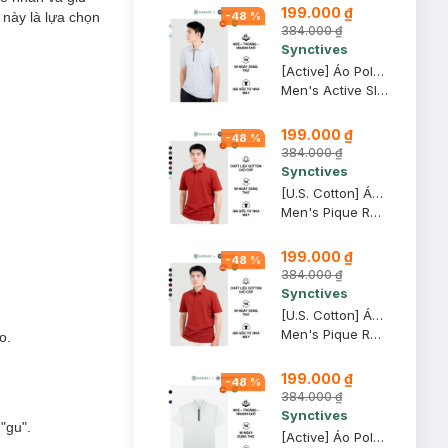
199.000 ₫
 này là lựa chọn
-
48
%
384.000 ₫
Synctives
[Active] Áo Polo Nam Synctives Slim Fit, Xám Nhạt, XS - SMPO0012
Men's Active Slim Fit Polo Shirt
199.000 ₫
-
48
%
384.000 ₫
Synctives
[U.S. Cotton] Áo Polo Nam Synctives Regular Fit, Ðỏ, L - CMPO0008
Men's Pique Regular Fit Classic Polo Shirt
199.000 ₫
-
48
%
384.000 ₫
Synctives
[U.S. Cotton] Áo Polo Nam Synctives Regular Fit, Ðỏ, 2XL - CMPO0008
Men's Pique Regular Fit Classic Polo Shirt
o.
199.000 ₫
-
48
%
384.000 ₫
Synctives
"gu".
[Active] Áo Polo Nam Synctives Regular Fit, Trắng, XS - SMPO0020