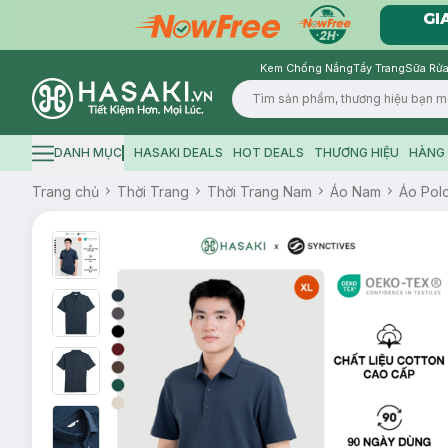
Kem Chống Nắng
Tẩy Trang
Sữa Rửa
Logo
DANH MỤC
HASAKI DEALS
HOT DEALS
THƯƠNG HIỆU
HÀNG 
Hamburger icon
Trang chủ
Thời Trang
Thời Trang Nam
Áo Nam
Áo Pol