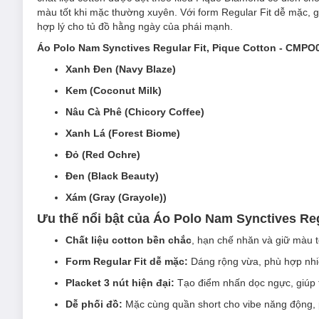
màu tốt khi mặc thường xuyên. Với form Regular Fit dễ mặc, 
hợp lý cho tủ đồ hằng ngày của phái mạnh.
Áo Polo Nam Synctives Regular Fit, Pique Cotton - CMPO
Xanh Đen (Navy Blaze)
Kem (Coconut Milk)
Nâu Cà Phê (Chicory Coffee)
Xanh Lá (Forest Biome)
Đỏ (Red Ochre)
Đen (Black Beauty)
Xám (Gray (Grayole))
Ưu thế nổi bật của Áo Polo Nam Synctives Reg
Chất liệu cotton bền chắc
, hạn chế nhăn và giữ màu t
Form Regular Fit dễ mặc:
Dáng rộng vừa, phù hợp nhiề
Placket 3 nút hiện đại:
Tạo điểm nhấn dọc ngực, giúp t
Dễ phối đồ:
Mặc cùng quần short cho vibe năng động, ph