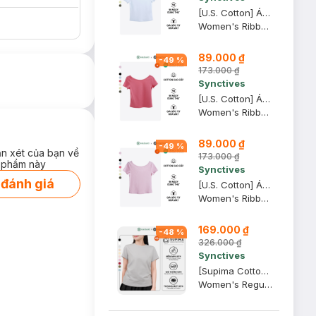
[U.S. Cotton] Áo Thun Nữ Cổ Thuyền Synctives Slim Fit, Trắng, XL - CWTS0013
Women's Ribbed U-neck Low Back T-shirt
89.000 ₫
-
49
%
173.000 ₫
Synctives
[U.S. Cotton] Áo Thun Nữ Cổ Thuyền Synctives Slim Fit, Hồng Mận, M - CWTS0013
Women's Ribbed U-neck Low Back T-shirt
89.000 ₫
-
49
%
ận xét của bạn về
173.000 ₫
 phẩm này
Synctives
 đánh giá
[U.S. Cotton] Áo Thun Nữ Cổ Thuyền Synctives Slim Fit, Hồng Phấn, L - CWTS0013
Women's Ribbed U-neck Low Back T-shirt
169.000 ₫
-
48
%
326.000 ₫
Synctives
[Supima Cotton] Áo Thun Nữ Synctives Regular Fit, Xám Nhạt, XS - CWTS02
Women's Regular Fit Curved Hem T-Shirt