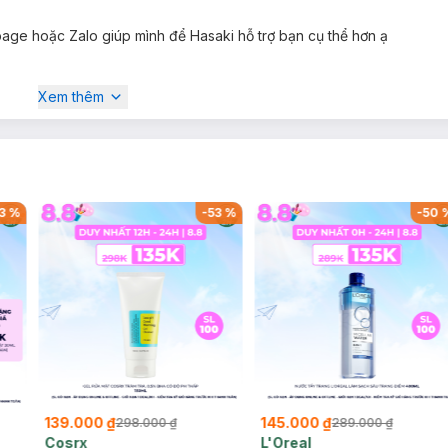
ge hoặc Zalo giúp mình để Hasaki hỗ trợ bạn cụ thể hơn ạ
Xem thêm
3
%
-
53
%
-
50
139.000 ₫
145.000 ₫
298.000 ₫
289.000 ₫
Cosrx
L'Oreal