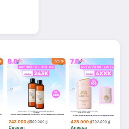
%
-
59
%
-
39
%
243.000 ₫
428.000 ₫
590.000 ₫
702.000 ₫
Cocoon
Anessa