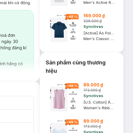
Men's Active Regular Fit Polo Shirt
mái khi cử động.
169.000 ₫
-
48
%
326.000 ₫
Synctives
[Active] Áo Polo Nam Synctives Classic Fit, Xanh Đen, S - CMPO0013
 hoá đơn
Men's Classic Fit Polo Shirt
 ngày. 30
không đăng kí
Sản phẩm cùng thương
ính hãng có
hiệu
89.000 ₫
-
49
%
173.000 ₫
Synctives
[U.S. Cotton] Áo Tank Top Nữ Synctives Regular Fit, Hồng Phấn, M - CWTA0004
Women's Ribbed Regular Fit Tank Top
89.000 ₫
-
49
%
173.000 ₫
Synctives