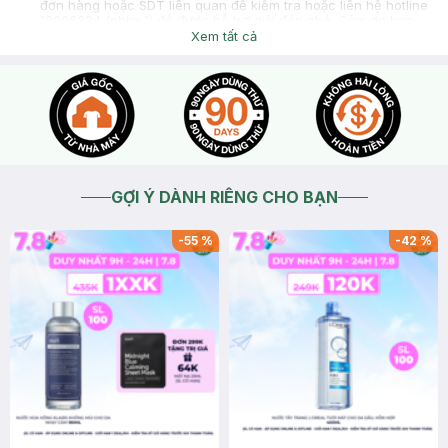
đơn hàng hoặc SDT liên quan để kiểm tra hoặc liên hệ hotline
18006324 (phím 1) để được hỗ trợ giải đáp nhé. Cảm ơn bạn
đã tin tưởng và mua sắm tại Hasaki!
Xem tất cả
2026-06-20
Thích
0
Phạm văn tháp
Shop có giải quyết vấn đề đổi sezi k
2026-06-20
Thích
0
Phạm văn tháp
Alo
2026-06-20
Thích
0
Phạm văn tháp
GỢI Ý DÀNH RIÊNG CHO BẠN
Do nhận địa điểm cty nên không kiểm tra được
2026-06-19
Thích
0
-
55
%
-
42
%
Phạm văn tháp
Mình lấy size L nên rộng quá xin tư vẫn đổi trả để size vừa
hơn
2026-06-19
Thích
0
Phạm văn tháp
Áo Polo Nam Synctives Regular Fit, Pique Cotton - CMPO0008
hiện đã có tại Hasaki với 7 màu sắc và dải size từ XS-XXL:
2026-06-19
Thích
0
Hasaki
Dạ chào bạn, để Hasaki hỗ trợ kiểm tra đổi size sản phẩm,
mình vui lòng cung cấp thêm thông tin sản phẩm và size mình
muốn đổi giúp Hasaki nha. Mình có thể nhắn trực tiếp tại kênh
chat này, liên hệ hotline hoặc mang sản phẩm đến cửa hàng