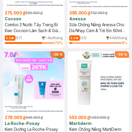
275.000 ₫
395.000 ₫
590.000 ₫
702.000 ₫
Cocoon
Anessa
Combo 2 Nước Tẩy Trang Bí
Sữa Chống Nắng Anessa Cho
Đao Cocoon Làm Sạch & Giảm
Da Nhạy Cảm & Trẻ Em 60ml
Dầu 500ml
(Mới)
(57)
1.4k/tháng
(23)
448/tháng
5.0
5.0
75
%
5
%
-
38
%
-
59
%
278.000 ₫
553.000 ₫
445.000 ₫
1.350.000 ₫
La Roche-Posay
Martiderm
Kem Dưỡng La Roche-Posay
Kem Chống Nắng MartiDerm