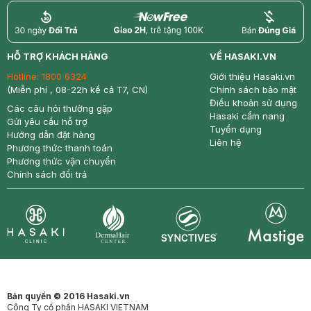
return
nowfree
price
HỖ TRỢ KHÁCH HÀNG
VỀ HASAKI.VN
Hotline:
1800 6324
Giới thiệu Hasaki.vn
(Miễn phí , 08-22h kể cả T7, CN)
Chính sách bảo mật
Điều khoản sử dụng
Các câu hỏi thường gặp
Hasaki cẩm nang
Gửi yêu cầu hỗ trợ
Tuyển dụng
Hướng dẫn đặt hàng
Liên hệ
Phương thức thanh toán
Phương thức vận chuyển
Chính sách đổi trả
Synctives
Clinic
Dermahair
Mastige
Bản quyền © 2016 Hasaki.vn
Công Ty cổ phần HASAKI VIETNAM