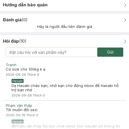
Hướng dẫn bảo quản
Đánh giá
(
0
)
Hãy là người đầu tiên đánh giá
Hỏi đáp
(
10
)
Gửi
Tranh
Có size cho 100kg k ạ
2026-06-26
Thích
0
Hasaki
Dạ Hasaki chào bạn, nhờ bạn chủ động inbox để Hasaki hỗ
trợ bạn nhé
2026-06-26
Thích
0
Phạm văn tháp
Tôi muốn đổi sezi
2026-06-19
Thích
0
Hasaki
@Phạm văn tháp Dạ bạn chat inbox cho Hasaki xin thông tin