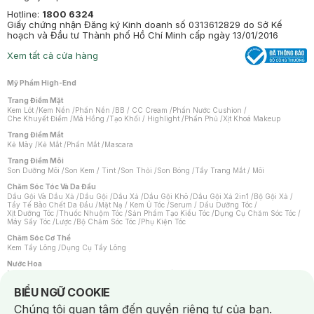
Hotline:
1800 6324
Giấy chứng nhận Đăng ký Kinh doanh số 0313612829 do Sở Kế
hoạch và Đầu tư Thành phố Hồ Chí Minh cấp ngày 13/01/2016
Xem tất cả cửa hàng
Mỹ Phẩm High-End
Trang Điểm Mặt
Kem Lót
/
Kem Nền
/
Phấn Nền
/
BB / CC Cream
/
Phấn Nước Cushion
/
Che Khuyết Điểm
/
Má Hồng
/
Tạo Khối / Highlight
/
Phấn Phủ
/
Xịt Khoá Makeup
Trang Điểm Mắt
Kẻ Mày
/
Kẻ Mắt
/
Phấn Mắt
/
Mascara
Trang Điểm Môi
Son Dưỡng Môi
/
Son Kem / Tint
/
Son Thỏi
/
Son Bóng
/
Tẩy Trang Mắt / Môi
Chăm Sóc Tóc Và Da Đầu
Dầu Gội Và Dầu Xả
/
Dầu Gội
/
Dầu Xả
/
Dầu Gội Khô
/
Dầu Gội Xả 2in1
/
Bộ Gội Xả
/
Tẩy Tế Bào Chết Da Đầu
/
Mặt Nạ / Kem Ủ Tóc
/
Serum / Dầu Dưỡng Tóc
/
Xịt Dưỡng Tóc
/
Thuốc Nhuộm Tóc
/
Sản Phẩm Tạo Kiểu Tóc
/
Dụng Cụ Chăm Sóc Tóc
/
Máy Sấy Tóc
/
Lược
/
Bộ Chăm Sóc Tóc
/
Phụ Kiện Tóc
Chăm Sóc Cơ Thể
Kem Tẩy Lông
/
Dụng Cụ Tẩy Lông
Nước Hoa
Nước Hoa Nữ
/
Nước Hoa Nam
/
Nước Hoa Cao Cấp
/
Xịt Thơm Toàn Thân
/
Nước Hoa Vùng Kín
Notice about cookies usage
BIỂU NGỮ COOKIE
Chăm Sóc Cá Nhân
Chúng tôi quan tâm đến quyền riêng tư của bạn.
Chống Muỗi
/
Khẩu Trang
/
Máy Massage
/
Mặt Nạ Xông Hơi
/
Nước Rửa Tay
/