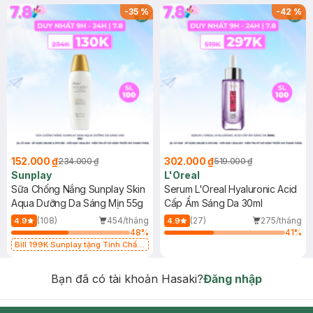
-
35
%
-
42
%
152.000 ₫
302.000 ₫
234.000 ₫
519.000 ₫
Sunplay
L'Oreal
Sữa Chống Nắng Sunplay Skin
Serum L'Oreal Hyaluronic Acid
Aqua Dưỡng Da Sáng Mịn 55g
Cấp Ẩm Sáng Da 30ml
(108)
454/tháng
(27)
275/tháng
4.9
4.9
48
%
41
%
Bill 199K Sunplay tặng Tinh Chất
Chống Nắng 7g trị giá 30K (SL có
hạn)
Bạn đã có tài khoản Hasaki?
Đăng nhập