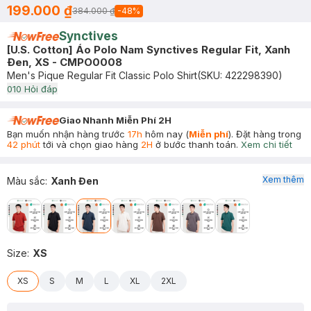
199.000 ₫
384.000 ₫
-
48
%
Synctives
[U.S. Cotton] Áo Polo Nam Synctives Regular Fit, Xanh
Ðen, XS - CMPO0008
Men's Pique Regular Fit Classic Polo Shirt
(SKU:
422298390
)
0
10
Hỏi đáp
Giao Nhanh Miễn Phí 2H
Bạn muốn nhận hàng trước
17h
hôm nay (
Miễn phí
). Đặt hàng trong
42 phút
tới và chọn giao hàng
2H
ở bước thanh toán.
Xem chi tiết
Xem thêm
Màu sắc
:
Xanh Đen
Size
:
XS
XS
S
M
L
XL
2XL