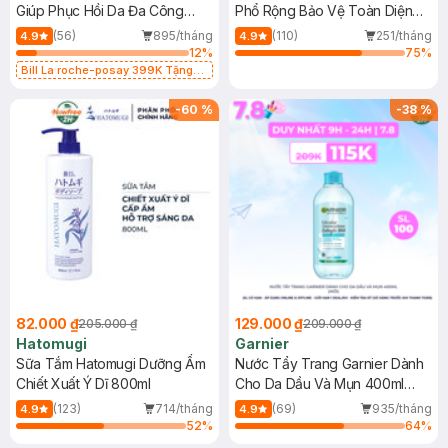
Giúp Phục Hồi Da Đa Công
Phổ Rộng Bảo Vệ Toàn Diện
Dụng 40ml
40ml
(56)
895/tháng
(110)
251/tháng
4.9
4.9
12
%
75
%
Bill La roche-posay 399K Tặng
Gel rửa mặt da dầu nhạy cảm 50ml
(SL có hạn)
-
60
%
-
38
%
82.000 ₫
129.000 ₫
205.000 ₫
209.000 ₫
Hatomugi
Garnier
Sữa Tắm Hatomugi Dưỡng Ẩm
Nước Tẩy Trang Garnier Dành
Chiết Xuất Ý Dĩ 800ml
Cho Da Dầu Và Mụn 400ml
(Mới)
(123)
714/tháng
(69)
935/tháng
4.9
4.9
52
%
64
%