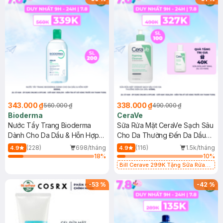
343.000 ₫
338.000 ₫
560.000 ₫
490.000 ₫
Bioderma
CeraVe
Nước Tẩy Trang Bioderma
Sữa Rửa Mặt CeraVe Sạch Sâu
Dành Cho Da Dầu & Hỗn Hợp
Cho Da Thường Đến Da Dầu
500ml
473ml
(228)
698/tháng
(116)
1.5k/tháng
4.9
4.9
18
%
10
%
Bill Cerave 299K Tặng Sữa Rửa
Mặt Cerave 30ml (SL có hạn)
-
53
%
-
42
%