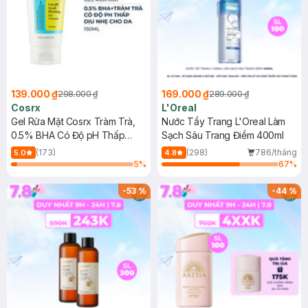
139.000 ₫
169.000 ₫
298.000 ₫
289.000 ₫
Cosrx
L'Oreal
Gel Rửa Mặt Cosrx Tràm Trà,
Nước Tẩy Trang L'Oreal Làm
0.5% BHA Có Độ pH Thấp
Sạch Sâu Trang Điểm 400ml
150ml
(173)
(298)
786/tháng
5.0
4.8
5
%
67
%
-
53
%
-
44
%