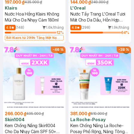
197.000 ₫
144.000 ₫
435.000 ₫
249.000 ₫
Hasaki gần nhất để nhân viên kiểm tra và hỗ trợ theo chính
Klairs
L'Oreal
sách nha
Nước Hoa Hồng Klairs Không
Nước Tẩy Trang L'Oreal Tươi
2026-06-19
Thích
0
Mùi Cho Da Nhạy Cảm 180ml
Mát Cho Da Dầu, Hỗn Hợp
400ml
(148)
1.6k/tháng
(298)
1.9k/tháng
4.8
4.8
12
%
64
%
Bill Klairs từ 299k Tặng Mặt Nạ
Làm Dịu Da & Kiểm Soát Dầu Nhờn
25ml (SL Có Hạn)
-
46
%
-
38
%
266.000 ₫
381.000 ₫
495.000 ₫
610.000 ₫
Skin1004
La Roche-Posay
Kem Chống Nắng Skin1004
Kem Chống Nắng La Roche-
Cho Da Nhạy Cảm SPF 50+
Posay Phổ Rộng, Nâng Tông