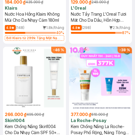
184.000 ₫
129.000 ₫
435.000 ₫
249.000 ₫
Hasaki gần nhất để nhân viên kiểm tra và hỗ trợ theo chính
Klairs
L'Oreal
sách nha
Nước Hoa Hồng Klairs Không
Nước Tẩy Trang L'Oreal Tươi
2026-06-19
Thích
0
Mùi Cho Da Nhạy Cảm 180ml
Mát Cho Da Dầu, Hỗn Hợp
400ml
(148)
1.8k/tháng
(298)
2.1k/tháng
4.8
4.8
40
%
87
%
Bill Klairs từ 299k Tặng Mặt Nạ
Làm Dịu Da & Kiểm Soát Dầu Nhờn
25ml (SL Có Hạn)
-
46
%
-
38
%
266.000 ₫
377.000 ₫
495.000 ₫
610.000 ₫
Skin1004
La Roche-Posay
Kem Chống Nắng Skin1004
Kem Chống Nắng La Roche-
Cho Da Nhạy Cảm SPF 50+
Posay Phổ Rộng, Nâng Tông