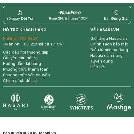
return
nowfree
price
HỖ TRỢ KHÁCH HÀNG
VỀ HASAKI.VN
Hotline:
1800 6324
Giới thiệu Hasaki.vn
(Miễn phí , 08-22h kể cả T7, CN)
Chính sách bảo mật
Điều khoản sử dụng
Các câu hỏi thường gặp
Hasaki cẩm nang
Gửi yêu cầu hỗ trợ
Tuyển dụng
Hướng dẫn đặt hàng
Liên hệ
Phương thức thanh toán
Phương thức vận chuyển
Chính sách đổi trả
Synctives
Clinic
Dermahair
Mastige
Bản quyền © 2016 Hasaki.vn