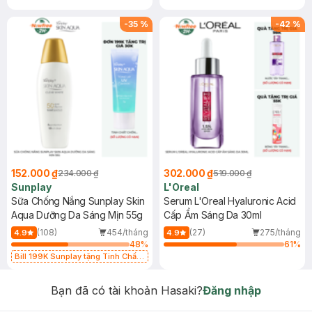
-
35
%
-
42
%
152.000 ₫
302.000 ₫
234.000 ₫
519.000 ₫
Sunplay
L'Oreal
Sữa Chống Nắng Sunplay Skin
Serum L'Oreal Hyaluronic Acid
Aqua Dưỡng Da Sáng Mịn 55g
Cấp Ẩm Sáng Da 30ml
(108)
454/tháng
(27)
275/tháng
4.9
4.9
48
%
61
%
Bill 199K Sunplay tặng Tinh Chất
Chống Nắng 7g trị giá 30K (SL có
hạn)
Bạn đã có tài khoản Hasaki?
Đăng nhập