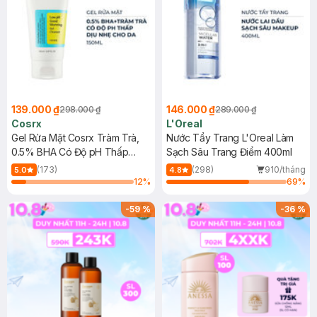
139.000 ₫
146.000 ₫
298.000 ₫
289.000 ₫
Cosrx
L'Oreal
Gel Rửa Mặt Cosrx Tràm Trà,
Nước Tẩy Trang L'Oreal Làm
0.5% BHA Có Độ pH Thấp
Sạch Sâu Trang Điểm 400ml
150ml
(173)
(298)
910/tháng
5.0
4.8
12
%
69
%
-
59
%
-
36
%