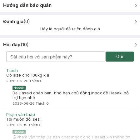
Hướng dẫn bảo quản
Đánh giá
(
0
)
Hãy là người đầu tiên đánh giá
Hỏi đáp
(
10
)
Gửi
Tranh
Có size cho 100kg k ạ
2026-06-26
Thích
0
Hasaki
Dạ Hasaki chào bạn, nhờ bạn chủ động inbox để Hasaki hỗ
trợ bạn nhé
2026-06-26
Thích
0
Phạm văn tháp
Tôi muốn đổi sezi
2026-06-19
Thích
0
Hasaki
@Phạm văn tháp Dạ bạn chat inbox cho Hasaki xin thông tin