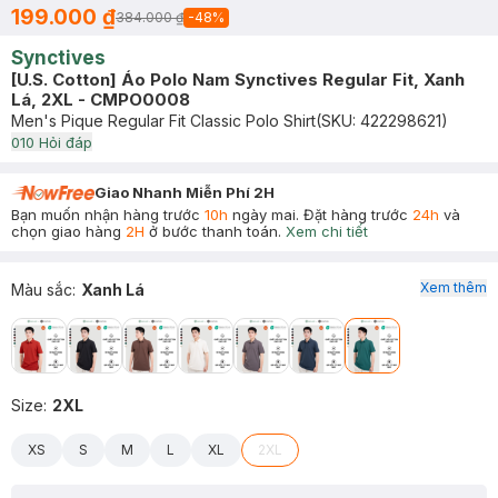
199.000 ₫
384.000 ₫
-
48
%
Synctives
[U.S. Cotton] Áo Polo Nam Synctives Regular Fit, Xanh
Lá, 2XL - CMPO0008
Men's Pique Regular Fit Classic Polo Shirt
(SKU:
422298621
)
0
10
Hỏi đáp
Giao Nhanh Miễn Phí 2H
Bạn muốn nhận hàng trước
10h
ngày mai. Đặt hàng trước
24h
và
chọn giao hàng
2H
ở bước thanh toán.
Xem chi tiết
Xem thêm
Màu sắc
:
Xanh Lá
Size
:
2XL
XS
S
M
L
XL
2XL