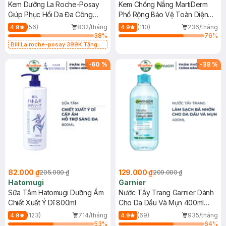
Kem Dưỡng La Roche-Posay
Kem Chống Nắng MartiDerm
Giúp Phục Hồi Da Đa Công
Phổ Rộng Bảo Vệ Toàn Diện
Dụng 40ml
40ml
(56)
832/tháng
(110)
236/tháng
4.9
4.9
38
%
76
%
Bill La roche-posay 399K Tặng
Gel rửa mặt da dầu nhạy cảm 50ml
(SL có hạn)
-
60
%
-
38
%
82.000 ₫
129.000 ₫
205.000 ₫
209.000 ₫
Hatomugi
Garnier
Sữa Tắm Hatomugi Dưỡng Ẩm
Nước Tẩy Trang Garnier Dành
Chiết Xuất Ý Dĩ 800ml
Cho Da Dầu Và Mụn 400ml
(Mới)
(123)
714/tháng
(69)
935/tháng
4.9
4.9
53
%
64
%