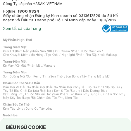
Công Ty cổ phần HASAKI VIETNAM
Hotline:
1800 6324
Giấy chứng nhận Đăng ký Kinh doanh số 0313612829 do Sở Kế
hoạch và Đầu tư Thành phố Hồ Chí Minh cấp ngày 13/01/2016
Xem tất cả cửa hàng
Mỹ Phẩm High-End
Trang Điểm Mặt
Kem Lót
/
Kem Nền
/
Phấn Nền
/
BB / CC Cream
/
Phấn Nước Cushion
/
Che Khuyết Điểm
/
Má Hồng
/
Tạo Khối / Highlight
/
Phấn Phủ
/
Xịt Khoá Makeup
Trang Điểm Mắt
Kẻ Mày
/
Kẻ Mắt
/
Phấn Mắt
/
Mascara
Trang Điểm Môi
Son Dưỡng Môi
/
Son Kem / Tint
/
Son Thỏi
/
Son Bóng
/
Tẩy Trang Mắt / Môi
Chăm Sóc Tóc Và Da Đầu
Dầu Gội Và Dầu Xả
/
Dầu Gội
/
Dầu Xả
/
Dầu Gội Khô
/
Dầu Gội Xả 2in1
/
Bộ Gội Xả
/
Tẩy Tế Bào Chết Da Đầu
/
Mặt Nạ / Kem Ủ Tóc
/
Serum / Dầu Dưỡng Tóc
/
Xịt Dưỡng Tóc
/
Thuốc Nhuộm Tóc
/
Sản Phẩm Tạo Kiểu Tóc
/
Dụng Cụ Chăm Sóc Tóc
/
Máy Sấy Tóc
/
Lược
/
Bộ Chăm Sóc Tóc
/
Phụ Kiện Tóc
Chăm Sóc Cơ Thể
Kem Tẩy Lông
/
Dụng Cụ Tẩy Lông
Nước Hoa
Nước Hoa Nữ
/
Nước Hoa Nam
/
Nước Hoa Cao Cấp
/
Xịt Thơm Toàn Thân
/
Nước Hoa Vùng Kín
Notice about cookies usage
BIỂU NGỮ COOKIE
Chăm Sóc Cá Nhân