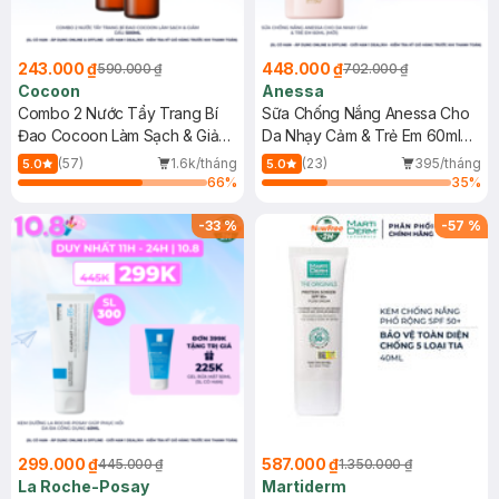
243.000 ₫
448.000 ₫
590.000 ₫
702.000 ₫
Cocoon
Anessa
Combo 2 Nước Tẩy Trang Bí
Sữa Chống Nắng Anessa Cho
Đao Cocoon Làm Sạch & Giảm
Da Nhạy Cảm & Trẻ Em 60ml
Dầu 500ml
(Mới)
(57)
1.6k/tháng
(23)
395/tháng
5.0
5.0
66
%
35
%
-
33
%
-
57
%
299.000 ₫
587.000 ₫
445.000 ₫
1.350.000 ₫
La Roche-Posay
Martiderm