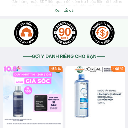
đơn hàng hoặc SDT liên quan để kiểm tra hoặc liên hệ hotline
18006324 (phím 1) để được hỗ trợ giải đáp nhé. Cảm ơn bạn
đã tin tưởng và mua sắm tại Hasaki!
Xem tất cả
2026-06-20
Thích
0
Phạm văn tháp
Shop có giải quyết vấn đề đổi sezi k
2026-06-20
Thích
0
Phạm văn tháp
Alo
2026-06-20
Thích
0
Phạm văn tháp
GỢI Ý DÀNH RIÊNG CHO BẠN
Do nhận địa điểm cty nên không kiểm tra được
2026-06-19
Thích
0
-
58
%
-
48
%
Phạm văn tháp
Mình lấy size L nên rộng quá xin tư vẫn đổi trả để size vừa
hơn
2026-06-19
Thích
0
Phạm văn tháp
Áo Polo Nam Synctives Regular Fit, Pique Cotton - CMPO0008
hiện đã có tại Hasaki với 7 màu sắc và dải size từ XS-XXL:
2026-06-19
Thích
0
Hasaki
Dạ chào bạn, để Hasaki hỗ trợ kiểm tra đổi size sản phẩm,
mình vui lòng cung cấp thêm thông tin sản phẩm và size mình
muốn đổi giúp Hasaki nha. Mình có thể nhắn trực tiếp tại kênh
chat này, liên hệ hotline hoặc mang sản phẩm đến cửa hàng