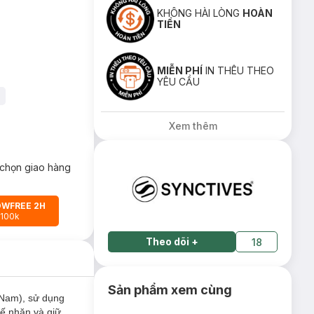
KHÔNG HÀI LÒNG
HOÀN
TIỀN
MIỄN PHÍ
IN THÊU THEO
YÊU CẦU
Xem thêm
chọn giao hàng
OWFREE 2H
 100k
Theo dõi
+
18
Sản phẩm xem cùng
 Nam), sử dụng
hế nhăn và giữ