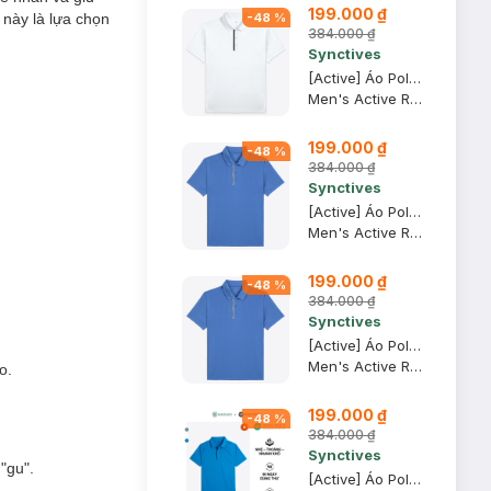
199.000 ₫
 này là lựa chọn
-
48
%
384.000 ₫
Synctives
[Active] Áo Polo Nam Synctives Regular Fit, Trắng, XL - SMPO08
Men's Active Regular Fit Polo Shirt
199.000 ₫
-
48
%
384.000 ₫
Synctives
[Active] Áo Polo Nam Synctives Regular Fit, Xanh Lam, XS - SMPO08
Men's Active Regular Fit Polo Shirt
199.000 ₫
-
48
%
384.000 ₫
Synctives
[Active] Áo Polo Nam Synctives Regular Fit, Xanh Lam, M - SMPO08
Men's Active Regular Fit Polo Shirt
o.
199.000 ₫
-
48
%
384.000 ₫
Synctives
"gu".
[Active] Áo Polo Nam Synctives Slim Fit, Xanh Biển, M - SMPO0010