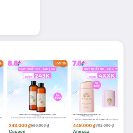
%
-
59
%
-
36
%
243.000 ₫
449.000 ₫
590.000 ₫
702.000 ₫
Cocoon
Anessa