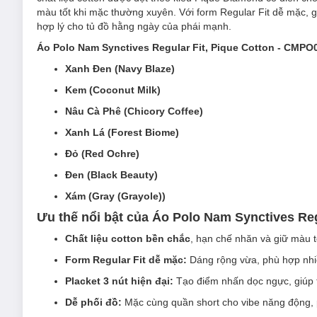
màu tốt khi mặc thường xuyên. Với form Regular Fit dễ mặc, 
hợp lý cho tủ đồ hằng ngày của phái mạnh.
Áo Polo Nam Synctives Regular Fit, Pique Cotton - CMPO
Xanh Đen (Navy Blaze)
Kem (Coconut Milk)
Nâu Cà Phê (Chicory Coffee)
Xanh Lá (Forest Biome)
Đỏ (Red Ochre)
Đen (Black Beauty)
Xám (Gray (Grayole))
Ưu thế nổi bật của Áo Polo Nam Synctives Reg
Chất liệu cotton bền chắc
, hạn chế nhăn và giữ màu t
Form Regular Fit dễ mặc:
Dáng rộng vừa, phù hợp nhiề
Placket 3 nút hiện đại:
Tạo điểm nhấn dọc ngực, giúp t
Dễ phối đồ:
Mặc cùng quần short cho vibe năng động, ph