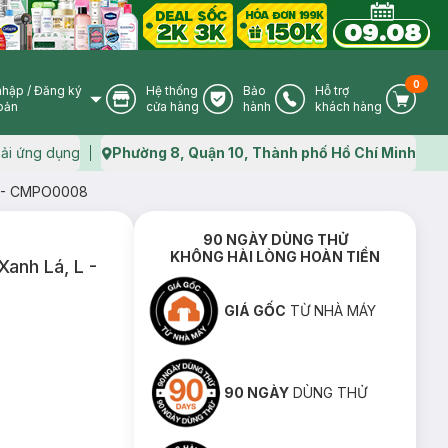
0
nhập
/
Đăng ký
Hệ thống
Bảo
Hỗ trợ
User Icon
Store Icon
Warranty Icon
Phone Icon
Cart I
oản
cửa hàng
hành
khách hàng
ải ứng dụng
Phường 8, Quận 10, Thành phố Hồ Chí Minh
Map icon
 L - CMPO0008
90 NGÀY DÙNG THỬ
KHÔNG HÀI LÒNG HOÀN TIỀN
Xanh Lá, L -
GIÁ GỐC
TỪ NHÀ MÁY
90 NGÀY
DÙNG THỬ