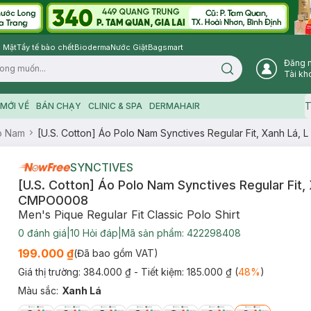
 Mặt
Tẩy tế bào chết
Bioderma
Nước Giặt
Bagsmart
Đăng 
Search icon
Tài kh
T
MỚI VỀ
BÁN CHẠY
CLINIC & SPA
DERMAHAIR
o Nam
[U.S. Cotton] Áo Polo Nam Synctives Regular Fit, Xanh Lá,
SYNCTIVES
[U.S. Cotton] Áo Polo Nam Synctives Regular Fit, 
CMPO0008
Men's Pique Regular Fit Classic Polo Shirt
0
đánh giá
|
10
Hỏi đáp
|
Mã sản phẩm:
422298408
199.000 ₫
(Đã bao gồm VAT)
Giá thị trường:
384.000 ₫
- Tiết kiệm:
185.000 ₫
(
48
%
)
Màu sắc
:
Xanh Lá