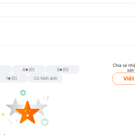
Chia sẻ nh
)
4
(
0
)
3
(
0
)
sản
Viết
1
(
0
)
Có hình ảnh