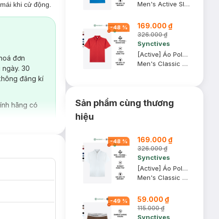
Men's Active Slim Fit Polo Shirt
mái khi cử động.
169.000 ₫
-
48
%
326.000 ₫
Synctives
[Active] Áo Polo Nam Synctives Classic Fit, Đỏ Rượu, XL - CMPO0013
 hoá đơn
Men's Classic Fit Polo Shirt
 ngày. 30
không đăng kí
Sản phẩm cùng thương
ính hãng có
hiệu
169.000 ₫
-
48
%
326.000 ₫
Synctives
[Active] Áo Polo Nam Synctives Classic Fit, Trắng, M - CMPO0013
Men's Classic Fit Polo Shirt
59.000 ₫
-
49
%
115.000 ₫
Synctives