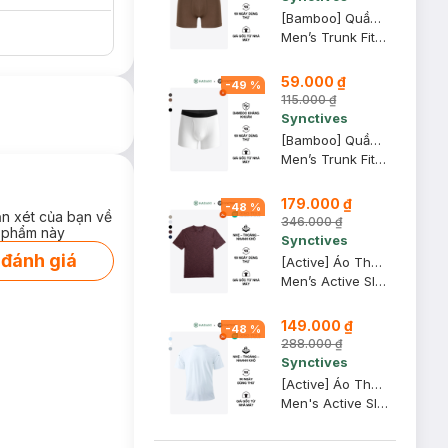
[Bamboo] Quần Lót Nam Synctives Dáng Trunk, Nâu Đất, XS - CMUW0028
Men’s Trunk Fit Underwear
59.000 ₫
-
49
%
115.000 ₫
Synctives
[Bamboo] Quần Lót Nam Synctives Dáng Trunk, Trắng, S - CMUW0021
Men’s Trunk Fit Underwear
179.000 ₫
-
48
%
ận xét của bạn về
346.000 ₫
 phẩm này
Synctives
 đánh giá
[Active] Áo Thun Nam Synctives In Phản Quang Slim Fit, Nâu Chocolate, XL - SMTS0005
Men’s Active Slim Fit Reflective Print T-Shirt
149.000 ₫
-
48
%
288.000 ₫
Synctives
[Active] Áo Thun Nam Synctives Slim Fit, Trắng, XS - SMTS0003
Men's Active Slim Fit T-Shirt