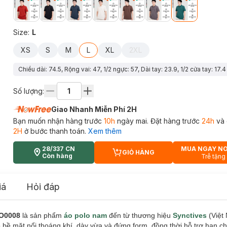
Size
:
L
XS
S
M
L
XL
2XL
Chiều dài: 74.5, Rộng vai: 47, 1/2 ngực: 57, Dài tay: 23.9, 1/2 cửa tay: 17.4
Số lượng:
Giao Nhanh Miễn Phí 2H
Bạn muốn nhận hàng trước
10h
ngày mai. Đặt hàng trước
24h
và 
2H
ở bước thanh toán.
Xem thêm
28/337 CN
MUA NGAY N
GIỎ HÀNG
CART PLUS ICON
Còn hàng
Trễ tặng
iá
Hỏi đáp
PO0008
là sản phẩm
áo polo nam
đến từ thương hiệu
Synctives
(Việt
o bề mặt nổi thoáng khí, dày vừa và đứng form, đồng thời hỗ trợ hạn c