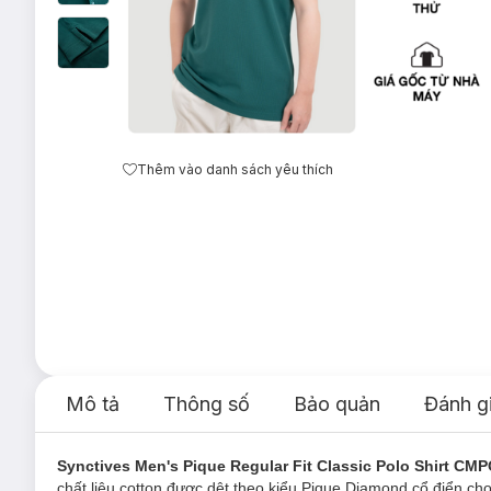
Thêm vào danh sách yêu thích
Mô tả
Thông số
Bảo quản
Đánh g
Synctives Men's Pique Regular Fit Classic Polo Shirt CM
chất liệu cotton được dệt theo kiểu Pique Diamond cổ điển ch