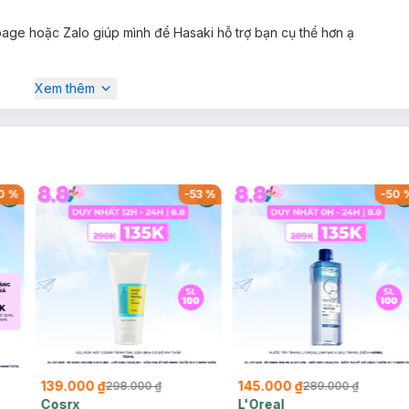
ge hoặc Zalo giúp mình để Hasaki hỗ trợ bạn cụ thể hơn ạ
Xem thêm
0
%
-
53
%
-
50
139.000 ₫
145.000 ₫
298.000 ₫
289.000 ₫
Cosrx
L'Oreal