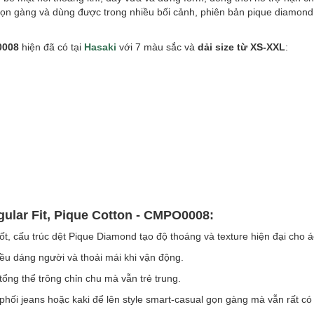
gọn gàng và dùng được trong nhiều bối cảnh, phiên bản pique diamond
0008
hiện đã có tại
Hasaki
với 7 màu sắc và
dải size từ XS-XXL
:
ular Fit, Pique Cotton - CMPO0008:
ốt, cấu trúc dệt Pique Diamond tạo độ thoáng và texture hiện đại cho á
u dáng người và thoải mái khi vận động.
ổng thể trông chỉn chu mà vẫn trẻ trung.
ối jeans hoặc kaki để lên style smart-casual gọn gàng mà vẫn rất có 