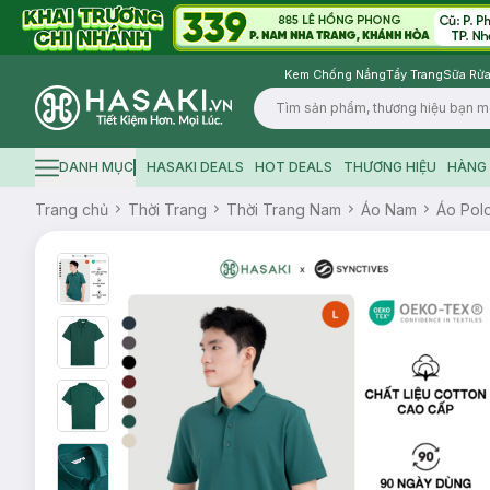
Kem Chống Nắng
Tẩy Trang
Sữa Rửa
Logo
DANH MỤC
HASAKI DEALS
HOT DEALS
THƯƠNG HIỆU
HÀNG 
Hamburger icon
Trang chủ
Thời Trang
Thời Trang Nam
Áo Nam
Áo Pol