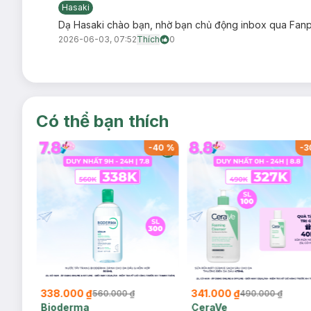
Hasaki
Dạ Hasaki chào bạn, nhờ bạn chủ động inbox qua Fanpa
2026-06-03, 07:52
Thích
0
Có thể bạn thích
-
39
%
-
40
%
-
3
338.000 ₫
341.000 ₫
560.000 ₫
490.000 ₫
Bioderma
CeraVe