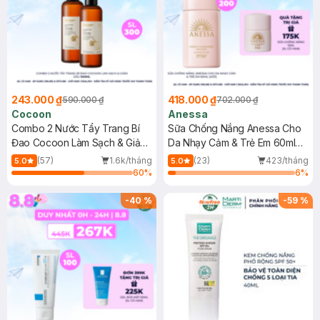
243.000 ₫
418.000 ₫
590.000 ₫
702.000 ₫
Cocoon
Anessa
Combo 2 Nước Tẩy Trang Bí
Sữa Chống Nắng Anessa Cho
Đao Cocoon Làm Sạch & Giảm
Da Nhạy Cảm & Trẻ Em 60ml
Dầu 500ml
(Mới)
(57)
1.6k/tháng
(23)
423/tháng
5.0
5.0
60
%
6
%
-
40
%
-
59
%