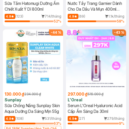
Sữa Tắm Hatomugi Dưỡng Ẩm
Nước Tẩy Trang Garnier Dành
Chiết Xuất Ý Dĩ 800ml
Cho Da Dầu Và Mụn 400ml
(Mới)
(123)
714/tháng
(69)
1.1k/tháng
4.9
4.9
52
%
58
%
-
44
%
-
43
%
130.000 ₫
297.000 ₫
234.000 ₫
519.000 ₫
Sunplay
L'Oreal
Sữa Chống Nắng Sunplay Skin
Serum L'Oreal Hyaluronic Acid
Aqua Dưỡng Da Sáng Mịn 55g
Cấp Ẩm Sáng Da 30ml
(108)
531/tháng
(27)
279/tháng
4.9
4.9
63
%
9
%
Bill 199K Sunplay tặng Tinh Chất