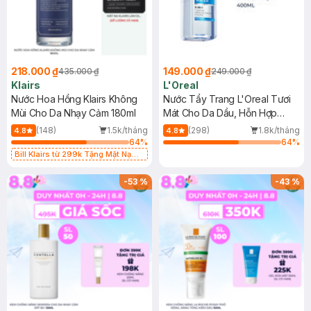
218.000 ₫
149.000 ₫
435.000 ₫
249.000 ₫
Klairs
L'Oreal
Nước Hoa Hồng Klairs Không
Nước Tẩy Trang L'Oreal Tươi
Mùi Cho Da Nhạy Cảm 180ml
Mát Cho Da Dầu, Hỗn Hợp
400ml
(148)
1.5k/tháng
(298)
1.8k/tháng
4.8
4.8
64
%
64
%
Bill Klairs từ 299k Tặng Mặt Nạ
Làm Dịu Da & Kiểm Soát Dầu Nhờn
25ml (SL Có Hạn)
-
53
%
-
43
%