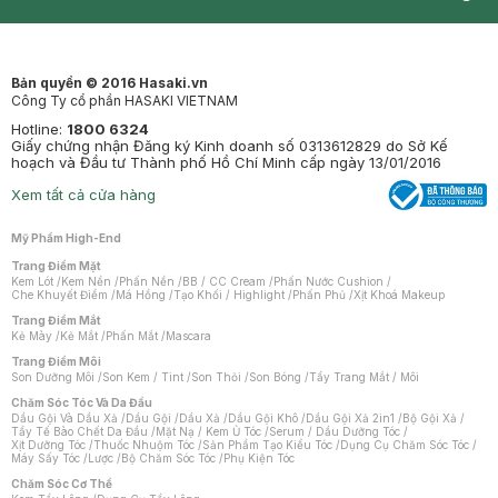
Synctives
Clinic
Dermahair
Mastige
Bản quyền © 2016 Hasaki.vn
Công Ty cổ phần HASAKI VIETNAM
Hotline:
1800 6324
Giấy chứng nhận Đăng ký Kinh doanh số 0313612829 do Sở Kế
hoạch và Đầu tư Thành phố Hồ Chí Minh cấp ngày 13/01/2016
Xem tất cả cửa hàng
Mỹ Phẩm High-End
Trang Điểm Mặt
Kem Lót
/
Kem Nền
/
Phấn Nền
/
BB / CC Cream
/
Phấn Nước Cushion
/
Che Khuyết Điểm
/
Má Hồng
/
Tạo Khối / Highlight
/
Phấn Phủ
/
Xịt Khoá Makeup
Trang Điểm Mắt
Kẻ Mày
/
Kẻ Mắt
/
Phấn Mắt
/
Mascara
Trang Điểm Môi
Son Dưỡng Môi
/
Son Kem / Tint
/
Son Thỏi
/
Son Bóng
/
Tẩy Trang Mắt / Môi
Chăm Sóc Tóc Và Da Đầu
Dầu Gội Và Dầu Xả
/
Dầu Gội
/
Dầu Xả
/
Dầu Gội Khô
/
Dầu Gội Xả 2in1
/
Bộ Gội Xả
/
Tẩy Tế Bào Chết Da Đầu
/
Mặt Nạ / Kem Ủ Tóc
/
Serum / Dầu Dưỡng Tóc
/
Xịt Dưỡng Tóc
/
Thuốc Nhuộm Tóc
/
Sản Phẩm Tạo Kiểu Tóc
/
Dụng Cụ Chăm Sóc Tóc
/
Máy Sấy Tóc
/
Lược
/
Bộ Chăm Sóc Tóc
/
Phụ Kiện Tóc
Chăm Sóc Cơ Thể