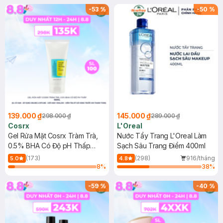
-
53
%
-
50
%
139.000 ₫
145.000 ₫
298.000 ₫
289.000 ₫
Cosrx
L'Oreal
Gel Rửa Mặt Cosrx Tràm Trà,
Nước Tẩy Trang L'Oreal Làm
0.5% BHA Có Độ pH Thấp
Sạch Sâu Trang Điểm 400ml
150ml
(173)
(298)
916/tháng
5.0
4.8
8
%
38
%
-
59
%
-
40
%