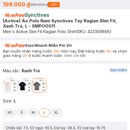
199.000 ₫
384.000 ₫
-
48
%
Synctives
[Active] Áo Polo Nam Synctives Tay Raglan Slim Fit,
Xanh Trà, L - SMPO0011
Men's Active Slim Fit Raglan Polo Shirt
(SKU:
422359866
)
Giao Nhanh Miễn Phí 2H
Bạn muốn nhận hàng trước
10h
hôm nay. Đặt hàng trước
8h
và chọn
giao hàng
2H
ở bước thanh toán.
Xem chi tiết
Xem thêm
Màu sắc
:
Xanh Trà
Size
:
L
XS
S
M
L
XL
Chiều dài: 73, 1/2 ngực: 55.5, Dài tay: 38.4, 1/2 cửa tay: 16.75