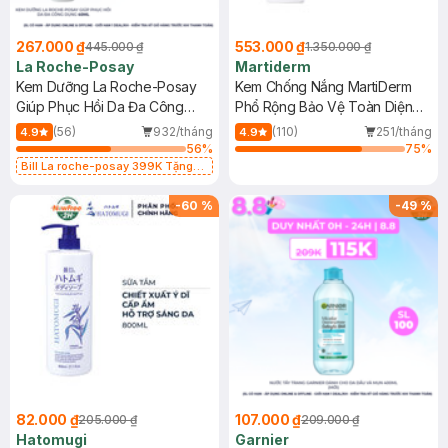
267.000 ₫
553.000 ₫
445.000 ₫
1.350.000 ₫
La Roche-Posay
Martiderm
Kem Dưỡng La Roche-Posay
Kem Chống Nắng MartiDerm
Giúp Phục Hồi Da Đa Công
Phổ Rộng Bảo Vệ Toàn Diện
Dụng 40ml
40ml
(56)
932/tháng
(110)
251/tháng
4.9
4.9
56
%
75
%
Bill La roche-posay 399K Tặng
Gel rửa mặt da dầu nhạy cảm 50ml
(SL có hạn)
-
60
%
-
49
%
82.000 ₫
107.000 ₫
205.000 ₫
209.000 ₫
Hatomugi
Garnier