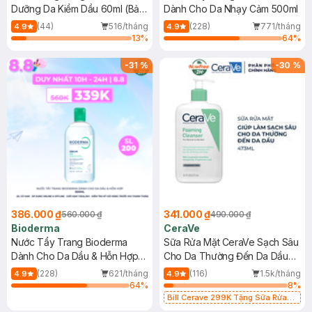
Dưỡng Da Kiềm Dầu 60ml (Bản
Dành Cho Da Nhạy Cảm 500ml
Mới)
(44)
516/tháng
(228)
771/tháng
4.9
4.9
13
%
64
%
-
31
%
-
30
%
386.000 ₫
341.000 ₫
560.000 ₫
490.000 ₫
Bioderma
CeraVe
Nước Tẩy Trang Bioderma
Sữa Rửa Mặt CeraVe Sạch Sâu
Dành Cho Da Dầu & Hỗn Hợp
Cho Da Thường Đến Da Dầu
500ml
473ml
(228)
621/tháng
(116)
1.5k/tháng
4.9
4.9
64
%
8
%
Bill Cerave 299K Tặng Sữa Rửa
Mặt Cerave 30ml (SL có hạn)