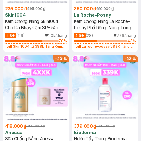
235.000 ₫
350.000 ₫
495.000 ₫
610.000 ₫
Skin1004
La Roche-Posay
Kem Chống Nắng Skin1004
Kem Chống Nắng La Roche-
Cho Da Nhạy Cảm SPF 50+
Posay Phổ Rộng, Nâng Tông
50ml
Kiềm Dầu 50ml
(119)
1.0k/tháng
(28)
736/tháng
4.8
4.9
70
%
43
%
Bill Skin1004 từ 399k Tặng Kem
Bill La roche-posay 399K Tặng
Chống Nắng Cho Da Nhạy Cảm
Gel rửa mặt da dầu nhạy cảm 50ml
SPF 50+ 20ml (SL Có Hạn)
(SL có hạn)
-
40
%
-
32
%
418.000 ₫
379.000 ₫
702.000 ₫
560.000 ₫
Anessa
Bioderma
Sữa Chống Nắng Anessa
Nước Tẩy Trang Bioderma