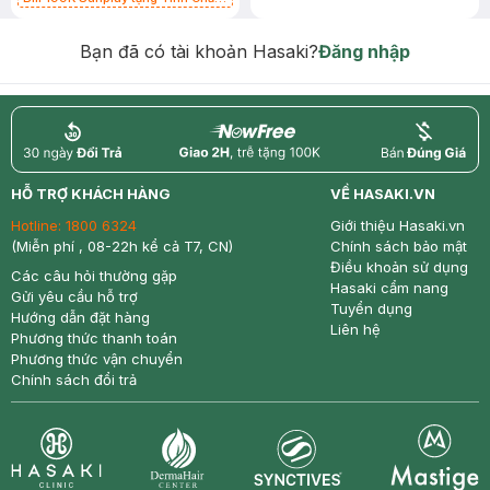
Chống Nắng 7g trị giá 30K (SL có
hạn)
Bạn đã có tài khoản Hasaki?
Đăng nhập
return
nowfree
price
HỖ TRỢ KHÁCH HÀNG
VỀ HASAKI.VN
Hotline:
1800 6324
Giới thiệu Hasaki.vn
(Miễn phí , 08-22h kể cả T7, CN)
Chính sách bảo mật
Điều khoản sử dụng
Các câu hỏi thường gặp
Hasaki cẩm nang
Gửi yêu cầu hỗ trợ
Tuyển dụng
Hướng dẫn đặt hàng
Liên hệ
Phương thức thanh toán
Phương thức vận chuyển
Chính sách đổi trả