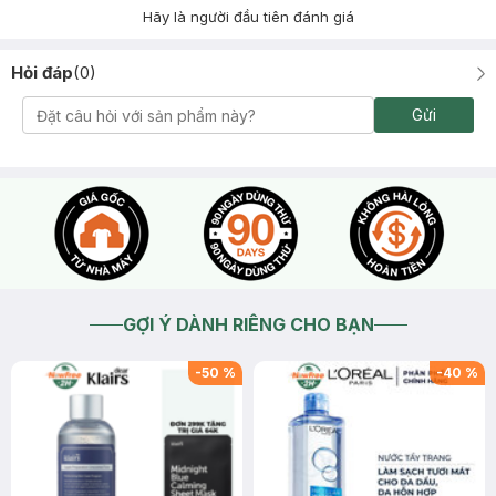
Hãy là người đầu tiên đánh giá
Hỏi đáp
(
0
)
Gửi
GỢI Ý DÀNH RIÊNG CHO BẠN
-
50
%
-
40
%