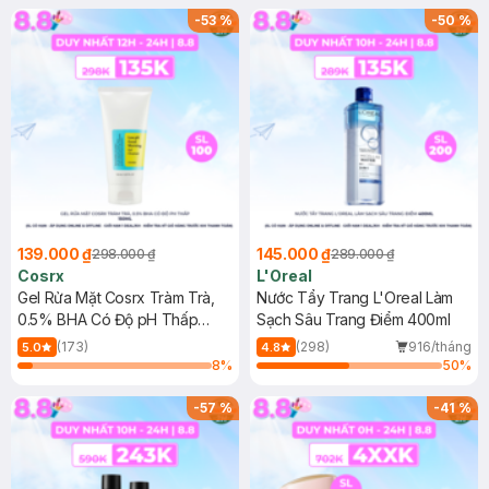
-
53
%
-
50
%
139.000 ₫
145.000 ₫
298.000 ₫
289.000 ₫
Cosrx
L'Oreal
Gel Rửa Mặt Cosrx Tràm Trà,
Nước Tẩy Trang L'Oreal Làm
0.5% BHA Có Độ pH Thấp
Sạch Sâu Trang Điểm 400ml
150ml
(173)
(298)
916/tháng
5.0
4.8
8
%
50
%
-
57
%
-
41
%