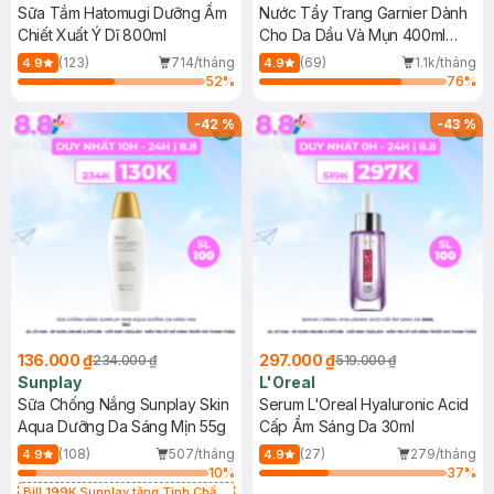
Sữa Tắm Hatomugi Dưỡng Ẩm
Nước Tẩy Trang Garnier Dành
Chiết Xuất Ý Dĩ 800ml
Cho Da Dầu Và Mụn 400ml
(Mới)
(123)
714/tháng
(69)
1.1k/tháng
4.9
4.9
52
%
76
%
-
42
%
-
43
%
136.000 ₫
297.000 ₫
234.000 ₫
519.000 ₫
Sunplay
L'Oreal
Sữa Chống Nắng Sunplay Skin
Serum L'Oreal Hyaluronic Acid
Aqua Dưỡng Da Sáng Mịn 55g
Cấp Ẩm Sáng Da 30ml
(108)
507/tháng
(27)
279/tháng
4.9
4.9
10
%
37
%
Bill 199K Sunplay tặng Tinh Chất