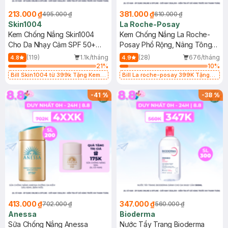
213.000 ₫
381.000 ₫
495.000 ₫
610.000 ₫
Skin1004
La Roche-Posay
Kem Chống Nắng Skin1004
Kem Chống Nắng La Roche-
Cho Da Nhạy Cảm SPF 50+
Posay Phổ Rộng, Nâng Tông
50ml
Kiềm Dầu 50ml
(119)
1.1k/tháng
(28)
676/tháng
4.8
4.9
21
%
10
%
Bill Skin1004 từ 399k Tặng Kem
Bill La roche-posay 399K Tặng
Chống Nắng Cho Da Nhạy Cảm
Gel rửa mặt da dầu nhạy cảm 50ml
SPF 50+ 20ml (SL Có Hạn)
(SL có hạn)
-
41
%
-
38
%
413.000 ₫
347.000 ₫
702.000 ₫
560.000 ₫
Anessa
Bioderma
Sữa Chống Nắng Anessa
Nước Tẩy Trang Bioderma