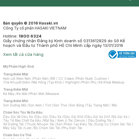
Synctives
Clinic
Dermahair
Mastige
Bản quyền © 2016 Hasaki.vn
Công Ty cổ phần HASAKI VIETNAM
Hotline:
1800 6324
Giấy chứng nhận Đăng ký Kinh doanh số 0313612829 do Sở Kế
hoạch và Đầu tư Thành phố Hồ Chí Minh cấp ngày 13/01/2016
Xem tất cả cửa hàng
Mỹ Phẩm High-End
Trang Điểm Mặt
Kem Lót
/
Kem Nền
/
Phấn Nền
/
BB / CC Cream
/
Phấn Nước Cushion
/
Che Khuyết Điểm
/
Má Hồng
/
Tạo Khối / Highlight
/
Phấn Phủ
/
Xịt Khoá Makeup
Trang Điểm Mắt
Kẻ Mày
/
Kẻ Mắt
/
Phấn Mắt
/
Mascara
Trang Điểm Môi
Son Dưỡng Môi
/
Son Kem / Tint
/
Son Thỏi
/
Son Bóng
/
Tẩy Trang Mắt / Môi
Chăm Sóc Tóc Và Da Đầu
Dầu Gội Và Dầu Xả
/
Dầu Gội
/
Dầu Xả
/
Dầu Gội Khô
/
Dầu Gội Xả 2in1
/
Bộ Gội Xả
/
Tẩy Tế Bào Chết Da Đầu
/
Mặt Nạ / Kem Ủ Tóc
/
Serum / Dầu Dưỡng Tóc
/
Xịt Dưỡng Tóc
/
Thuốc Nhuộm Tóc
/
Sản Phẩm Tạo Kiểu Tóc
/
Dụng Cụ Chăm Sóc Tóc
/
Máy Sấy Tóc
/
Lược
/
Bộ Chăm Sóc Tóc
/
Phụ Kiện Tóc
Chăm Sóc Cơ Thể