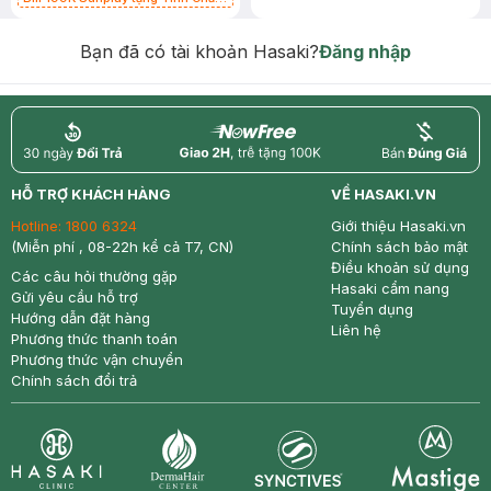
Chống Nắng 7g trị giá 30K (SL có
hạn)
Bạn đã có tài khoản Hasaki?
Đăng nhập
return
nowfree
price
HỖ TRỢ KHÁCH HÀNG
VỀ HASAKI.VN
Hotline:
1800 6324
Giới thiệu Hasaki.vn
(Miễn phí , 08-22h kể cả T7, CN)
Chính sách bảo mật
Điều khoản sử dụng
Các câu hỏi thường gặp
Hasaki cẩm nang
Gửi yêu cầu hỗ trợ
Tuyển dụng
Hướng dẫn đặt hàng
Liên hệ
Phương thức thanh toán
Phương thức vận chuyển
Chính sách đổi trả