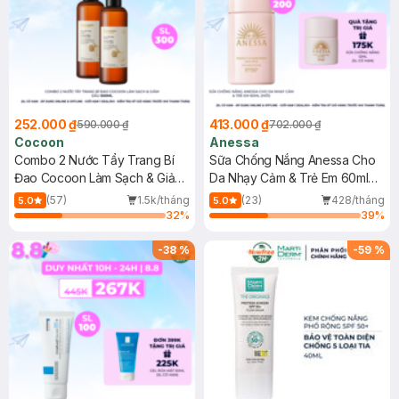
252.000 ₫
413.000 ₫
590.000 ₫
702.000 ₫
Cocoon
Anessa
Combo 2 Nước Tẩy Trang Bí
Sữa Chống Nắng Anessa Cho
Đao Cocoon Làm Sạch & Giảm
Da Nhạy Cảm & Trẻ Em 60ml
Dầu 500ml
(Mới)
(57)
1.5k/tháng
(23)
428/tháng
5.0
5.0
32
%
39
%
-
38
%
-
59
%