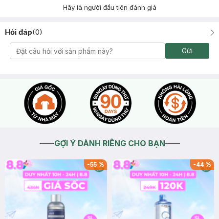
Hãy là người đầu tiên đánh giá
Hỏi đáp
(
0
)
Gửi
GỢI Ý DÀNH RIÊNG CHO BẠN
-
55
%
-
44
%