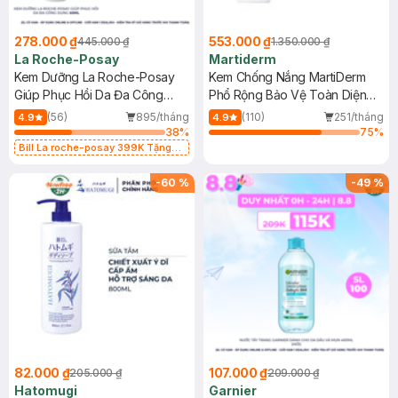
278.000 ₫
553.000 ₫
445.000 ₫
1.350.000 ₫
La Roche-Posay
Martiderm
Kem Dưỡng La Roche-Posay
Kem Chống Nắng MartiDerm
Giúp Phục Hồi Da Đa Công
Phổ Rộng Bảo Vệ Toàn Diện
Dụng 40ml
40ml
(56)
895/tháng
(110)
251/tháng
4.9
4.9
38
%
75
%
Bill La roche-posay 399K Tặng
Gel rửa mặt da dầu nhạy cảm 50ml
(SL có hạn)
-
60
%
-
49
%
82.000 ₫
107.000 ₫
205.000 ₫
209.000 ₫
Hatomugi
Garnier