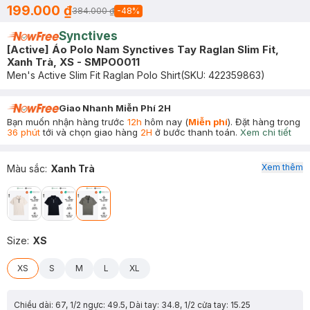
199.000 ₫
384.000 ₫
-
48
%
Synctives
[Active] Áo Polo Nam Synctives Tay Raglan Slim Fit,
Xanh Trà, XS - SMPO0011
Men's Active Slim Fit Raglan Polo Shirt
(SKU:
422359863
)
Giao Nhanh Miễn Phí 2H
Bạn muốn nhận hàng trước
12h
hôm nay (
Miễn phí
). Đặt hàng trong
36 phút
tới và chọn giao hàng
2H
ở bước thanh toán.
Xem chi tiết
Xem thêm
Màu sắc
:
Xanh Trà
Size
:
XS
XS
S
M
L
XL
Chiều dài: 67, 1/2 ngực: 49.5, Dài tay: 34.8, 1/2 cửa tay: 15.25