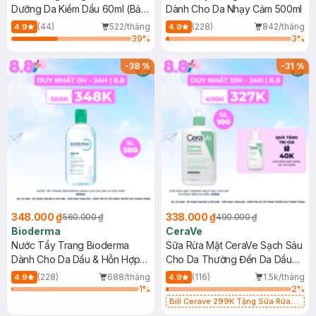
Dưỡng Da Kiềm Dầu 60ml (Bản
Dành Cho Da Nhạy Cảm 500ml
Mới)
(44)
522/tháng
(228)
842/tháng
4.9
4.9
39
%
3
%
-
38
%
-
31
%
348.000 ₫
338.000 ₫
560.000 ₫
490.000 ₫
Bioderma
CeraVe
Nước Tẩy Trang Bioderma
Sữa Rửa Mặt CeraVe Sạch Sâu
Dành Cho Da Dầu & Hỗn Hợp
Cho Da Thường Đến Da Dầu
500ml
473ml
(228)
688/tháng
(116)
1.5k/tháng
4.9
4.9
1
%
2
%
Bill Cerave 299K Tặng Sữa Rửa
Mặt Cerave 30ml (SL có hạn)