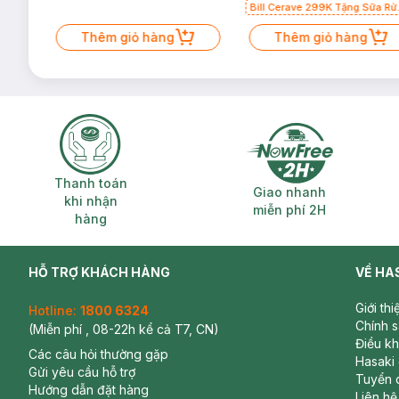
Bill Cerave 299K Tặng Sữa Rử
Mặt Cerave 30ml (SL có hạn)
Thêm giỏ hàng
Thêm giỏ hàng
Thanh toán khi nhận hàng
Giao nhanh miễ
Thanh toán
Giao nhanh
khi nhận
miễn phí 2H
hàng
HỖ TRỢ KHÁCH HÀNG
VỀ HA
Giới th
Hotline:
1800 6324
Chính 
(Miễn phí , 08-22h kể cả T7, CN)
Điều k
Các câu hỏi thường gặp
Hasaki
Gửi yêu cầu hỗ trợ
Tuyển 
Hướng dẫn đặt hàng
Liên hệ