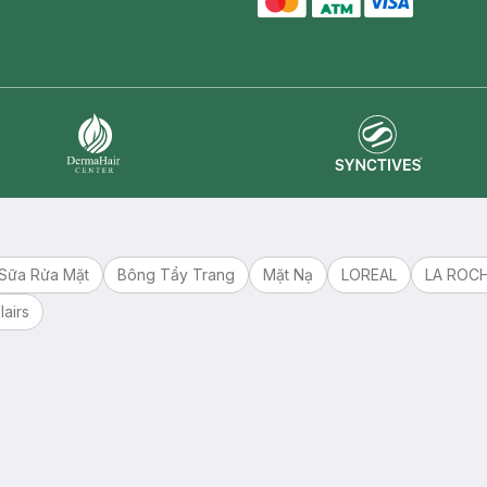
master card
ATM card
visa card
Synctives
Dermahair
Sữa Rửa Mặt
Bông Tẩy Trang
Mặt Nạ
LOREAL
LA ROC
lairs