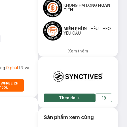
KHÔNG HÀI LÒNG
HOÀN
TIỀN
MIỄN PHÍ
IN THÊU THEO
YÊU CẦU
Xem thêm
rong
9 phút
tới và
OWFREE 2H
 100k
Theo dõi
+
18
Sản phẩm xem cùng