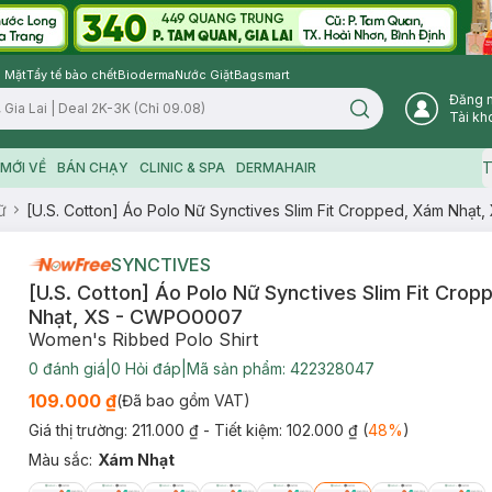
 Mặt
Tẩy tế bào chết
Bioderma
Nước Giặt
Bagsmart
Đăng 
Search icon
Tài kh
T
MỚI VỀ
BÁN CHẠY
CLINIC & SPA
DERMAHAIR
ữ
[U.S. Cotton] Áo Polo Nữ Synctives Slim Fit Cropped, Xám Nhạ
SYNCTIVES
[U.S. Cotton] Áo Polo Nữ Synctives Slim Fit Cro
Nhạt, XS - CWPO0007
Women's Ribbed Polo Shirt
0
đánh giá
|
0
Hỏi đáp
|
Mã sản phẩm:
422328047
109.000 ₫
(Đã bao gồm VAT)
Giá thị trường:
211.000 ₫
- Tiết kiệm:
102.000 ₫
(
48
%
)
Màu sắc
:
Xám Nhạt