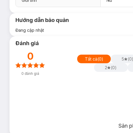
Giới tính
Nữ
Hướng dẫn bảo quản
Đang cập nhật
Đánh giá
0
Tất cả
(
0
)
5
(
0
2
(
0
)
0
đánh giá
Sản p