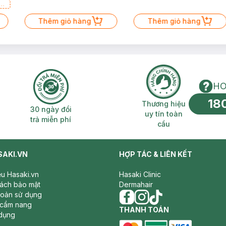
a
Thêm giỏ hàng
Thêm giỏ hàng
HO
18
n phí 2H
30 ngày đổi trả miễn phí
Thương hiệu uy 
Thương hiệu
30 ngày đổi
uy tín toàn
trả miễn phí
cầu
SAKI.VN
HỢP TÁC & LIÊN KẾT
iệu Hasaki.vn
Hasaki Clinic
sách bảo mật
Dermahair
hoản sử dụng
 cẩm nang
facebook
THANH TOÁN
instagram
tiktok
dụng