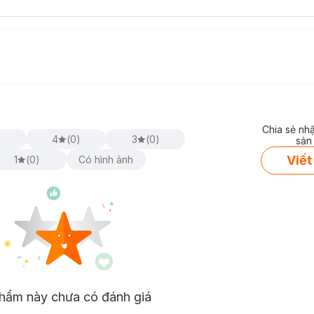
Chia sẻ nh
)
4
(
0
)
3
(
0
)
sản
Viết
1
(
0
)
Có hình ảnh
hẩm này chưa có đánh giá