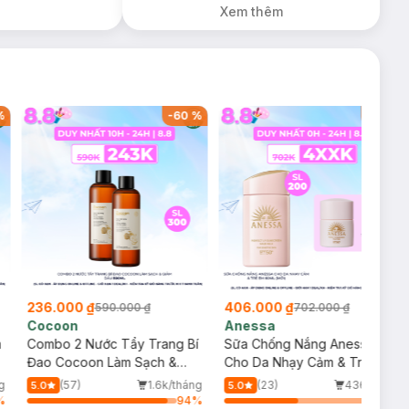
Xem thêm
%
-
60
%
-
42
%
236.000 ₫
406.000 ₫
590.000 ₫
702.000 ₫
Cocoon
Anessa
m
Combo 2 Nước Tẩy Trang Bí
Sữa Chống Nắng Anessa
Đao Cocoon Làm Sạch &
Cho Da Nhạy Cảm & Trẻ Em
Giảm Dầu 500ml
60ml (Mới)
g
(57)
1.6k/tháng
(23)
436/tháng
5.0
5.0
%
94
%
49
%