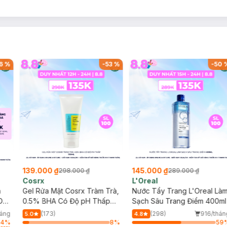
6
%
-
53
%
-
50
139.000 ₫
145.000 ₫
298.000 ₫
289.000 ₫
Cosrx
L'Oreal
h
Gel Rửa Mặt Cosrx Tràm Trà,
Nước Tẩy Trang L'Oreal Là
Da
0.5% BHA Có Độ pH Thấp
Sạch Sâu Trang Điểm 400ml
150ml
háng
(173)
(298)
916/thán
5.0
4.8
94
%
8
%
59