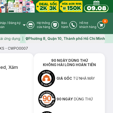
0
nhập
/
Đăng ký
Hệ thống
Bảo
Hỗ trợ
User Icon
Store Icon
Warranty Icon
Phone Icon
Cart I
oản
cửa hàng
hành
khách hàng
ải ứng dụng
Phường 8, Quận 10, Thành phố Hồ Chí Minh
Map icon
t, XS - CWPO0007
90 NGÀY DÙNG THỬ
KHÔNG HÀI LÒNG HOÀN TIỀN
pped, Xám
GIÁ GỐC
TỪ NHÀ MÁY
90 NGÀY
DÙNG THỬ