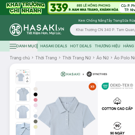
Kem Chống Nắng
Tẩy Trang
Sữa Rửa
Logo
DANH MỤC
HASAKI DEALS
HOT DEALS
THƯƠNG HIỆU
HÀNG 
Hamburger icon
Trang chủ
Thời Trang
Thời Trang Nữ
Áo Nữ
Áo Polo N