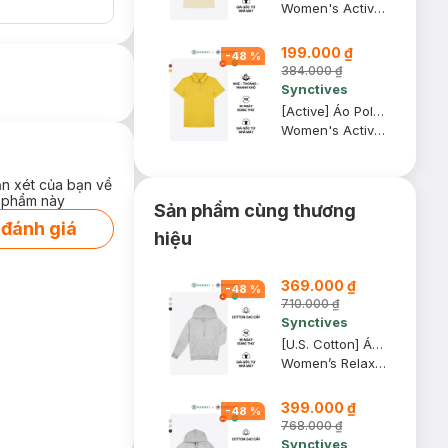
Women's Active Regular Fit Polo Shirt
199.000 ₫
-
48
%
384.000 ₫
Synctives
[Active] Áo Polo Nữ Synctives Regular Fit, Vàng Mật, XS - SWPO0007
Women's Active Regular Fit Polo Shirt
ận xét của bạn về
 phẩm này
Sản phẩm cùng thương
 đánh giá
hiệu
369.000 ₫
-
48
%
710.000 ₫
Synctives
[U.S. Cotton] Áo Hoodie Nữ Synctives Relaxed Fit, Xám Melange Nhạt, XL - CWHO0011
Women’s Relaxed Fit Hoodie
399.000 ₫
-
48
%
768.000 ₫
Synctives