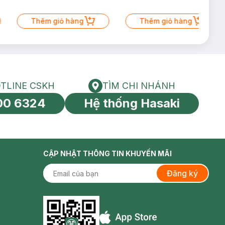
Thêm giỏ hàng
Thêm giỏ hàng
TLINE CSKH
TÌM CHI NHÁNH
HOTLINE CSKH
Tìm chi nhánh
00 6324
Hệ thống Hasaki
tín toàn cầu
CẬP NHẬT THÔNG TIN KHUYẾN MÃI
Đăng ký