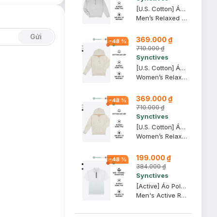
[U.S. Cotton] Áo Hoodie Nam Synctives Relaxed Fit, Xám Melange Nhạt, 2XL - CMHO0007
Men’s Relaxed Fit Hoodie
Gửi
369.000 ₫
-
48
%
710.000 ₫
Synctives
[U.S. Cotton] Áo Hoodie Nữ Synctives Relaxed Fit, Kem Melange, 2XL - CWHO0011
Women’s Relaxed Fit Hoodie
369.000 ₫
-
48
%
710.000 ₫
Synctives
[U.S. Cotton] Áo Hoodie Nữ Synctives Relaxed Fit, Kem Melange, XS - CWHO0011
Women’s Relaxed Fit Hoodie
199.000 ₫
-
48
%
384.000 ₫
Synctives
[Active] Áo Polo Nam Synctives Regular Fit, Trắng, S - SMPO0020
Men's Active Regular Fit Polo Shirt