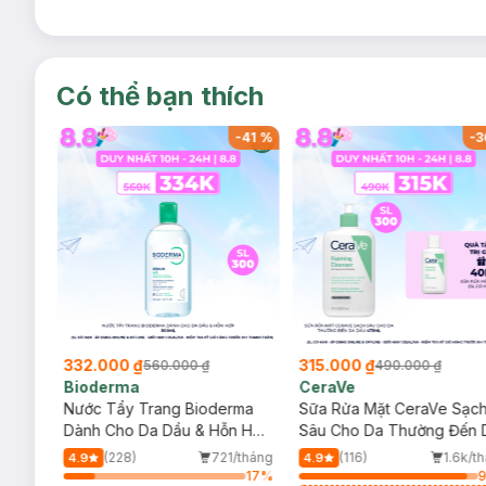
Có thể bạn thích
-
41
%
-
41
%
-
3
332.000 ₫
315.000 ₫
560.000 ₫
490.000 ₫
Bioderma
CeraVe
rma
Nước Tẩy Trang Bioderma
Sữa Rửa Mặt CeraVe Sạc
m
Dành Cho Da Dầu & Hỗn Hợp
Sâu Cho Da Thường Đến 
500ml
Dầu 473ml
/tháng
(228)
721/tháng
(116)
1.6k/t
4.9
4.9
13
%
17
%