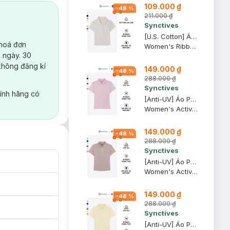
109.000 ₫
-
48
%
211.000 ₫
Synctives
[U.S. Cotton] Áo Polo Nữ Synctives Slim Fit Cropped, Be Sữa, XS - CWPO0007
 hoá đơn
Women's Ribbed Polo Shirt
 ngày. 30
không đăng kí
149.000 ₫
-
48
%
288.000 ₫
Synctives
ính hãng có
[Anti-UV] Áo Polo Active Nữ Synctives Regular Fit, Tím Nhạt, S - SWPO0006
Women's Active Regular Fit Polo Shirt
149.000 ₫
-
48
%
288.000 ₫
Synctives
[Anti-UV] Áo Polo Active Nữ Synctives Regular Fit, Hồng Tro, M - SWPO0006
Women's Active Regular Fit Polo Shirt
149.000 ₫
-
48
%
288.000 ₫
Synctives
[Anti-UV] Áo Polo Active Nữ Synctives Regular Fit, Vàng Kem, XS - SWPO0006