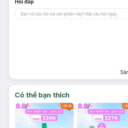
Hỏi đáp
Sả
Có thể bạn thích
-
32
%
-
31
%
-
3