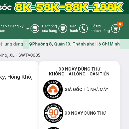
0
nhập
/
Đăng ký
Hệ thống
Bảo
Hỗ trợ
User Icon
Store Icon
Warranty Icon
Phone Icon
Cart I
oản
cửa hàng
hành
khách hàng
ải ứng dụng
Phường 8, Quận 10, Thành phố Hồ Chí Minh
Map icon
g Khô, XL - SWTA0005
90 NGÀY DÙNG THỬ
KHÔNG HÀI LÒNG HOÀN TIỀN
xy, Hồng Khô,
GIÁ GỐC
TỪ NHÀ MÁY
90 NGÀY
DÙNG THỬ