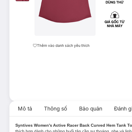
Thêm vào danh sách yêu thích
Mô tả
Thông số
Bảo quản
Đánh g
Syntives Women's Active Racer Back Curved Hem Tank 
thích hợp dành cho những buổi tập cần sự thoáng, nhẹ và linh