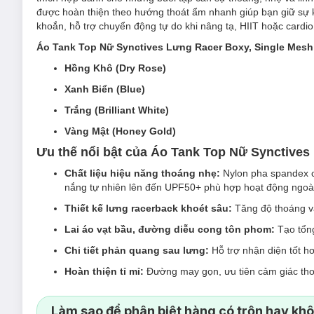
được hoàn thiện theo hướng thoát ẩm nhanh giúp bạn giữ sự k
khoắn, hỗ trợ chuyển động tự do khi nâng tạ, HIIT hoặc cardi
Áo Tank Top Nữ Synctives Lưng Racer Boxy, Single Mes
Hồng Khô (Dry Rose)
Xanh Biển (Blue)
Trắng (Brilliant White)
Vàng Mật (Honey Gold)
Ưu thế nổi bật của Áo Tank Top Nữ Synctives
Chất liệu hiệu năng thoáng nhẹ:
Nylon pha spandex c
nắng tự nhiên lên đến UPF50+ phù hợp hoạt động ngoài 
Thiết kế lưng racerback khoét sâu:
Tăng độ thoáng và 
Lai áo vạt bầu, đường diễu cong tôn phom:
Tạo tổng
Chi tiết phản quang sau lưng:
Hỗ trợ nhận diện tốt hơ
Hoàn thiện tỉ mỉ:
Đường may gọn, ưu tiên cảm giác tho
Làm sao để phân biệt hàng có trộn hay kh