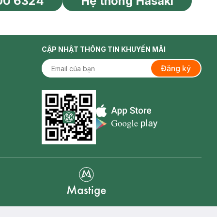
00 6324
Hệ thống Hasaki
CẬP NHẬT THÔNG TIN KHUYẾN MÃI
Đăng ký
Appstore icon
Goolge Play icon
Mastige