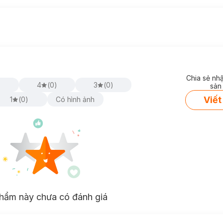
Chia sẻ nh
)
4
(
0
)
3
(
0
)
sản
Viết
1
(
0
)
Có hình ảnh
hẩm này chưa có đánh giá