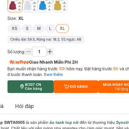
Size
:
XL
XS
S
M
L
XL
Chiều dài: 59.5, Rộng vai: 18.2, 1/2 ngực: 48
Số lượng:
Giao Nhanh Miễn Phí 2H
Bạn muốn nhận hàng trước
10h
hôm nay. Đặt hàng trước
8h
và c
ở bước thanh toán.
Xem thêm
8/337 CN
MUA NGAY N
GIỎ HÀNG
CART PLUS ICON
Còn hàng
Trễ tặng
iá
Hỏi đáp
Top SWTA0005
là sản phẩm
áo tank top nữ
đến từ thương hiệu
Syncti
 hoạt. Chất liệu với nền nylon pha spandex cho cảm giác mượt, bền và 