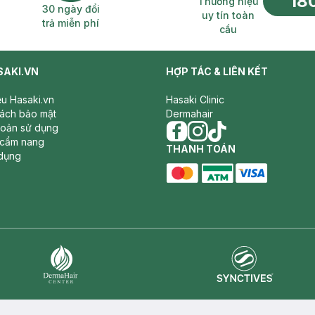
18
Thương hiệu
30 ngày đổi
uy tín toàn
trả miễn phí
cầu
SAKI.VN
HỢP TÁC & LIÊN KẾT
iệu Hasaki.vn
Hasaki Clinic
sách bảo mật
Dermahair
hoản sử dụng
 cẩm nang
facebook
THANH TOÁN
instagram
tiktok
dụng
master card
ATM card
visa card
Synctives
Dermahair