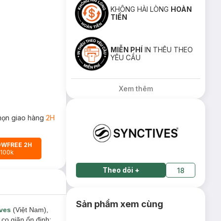
KHÔNG HÀI LÒNG
HOÀN
TIỀN
MIỄN PHÍ
IN THÊU THEO
YÊU CẦU
Xem thêm
họn giao hàng
2H
OWFREE 2H
 100k
Theo dõi
+
18
Sản phẩm xem cùng
ves
(Việt Nam),
co giãn ổn định;