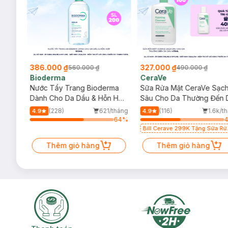
386.000 ₫
327.000 ₫
560.000 ₫
490.000 ₫
Bioderma
CeraVe
rma
Nước Tẩy Trang Bioderma
Sữa Rửa Mặt CeraVe Sạc
m
Dành Cho Da Dầu & Hỗn Hợp
Sâu Cho Da Thường Đến 
500ml
Dầu 473ml
/tháng
(228)
621/tháng
(116)
1.6k/t
4.9
4.9
64
%
64
%
Bill Cerave 299K Tặng Sữa Rử
Mặt Cerave 30ml (SL có hạn)
Thêm giỏ hàng
Thêm giỏ hàng
Thanh toán khi nhận hàng
Giao nhanh miễ