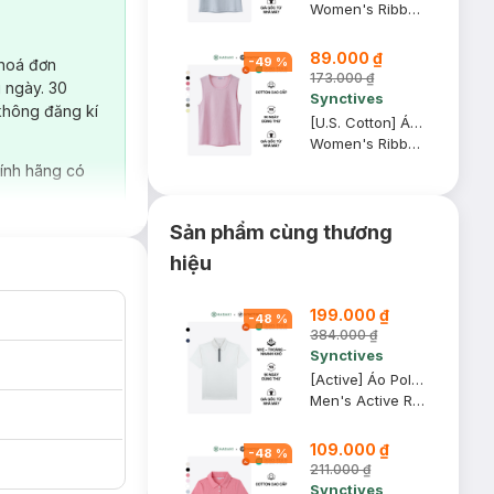
Women's Ribbed Regular Fit Tank Top
89.000 ₫
-
49
%
 hoá đơn
173.000 ₫
 ngày. 30
Synctives
không đăng kí
[U.S. Cotton] Áo Tank Top Nữ Synctives Regular Fit, Hồng Phấn, XL - CWTA0004
Women's Ribbed Regular Fit Tank Top
ính hãng có
Sản phẩm cùng thương
hiệu
199.000 ₫
-
48
%
384.000 ₫
Synctives
[Active] Áo Polo Nam Synctives Regular Fit, Trắng, XS - SMPO0020
Men's Active Regular Fit Polo Shirt
109.000 ₫
-
48
%
211.000 ₫
Synctives