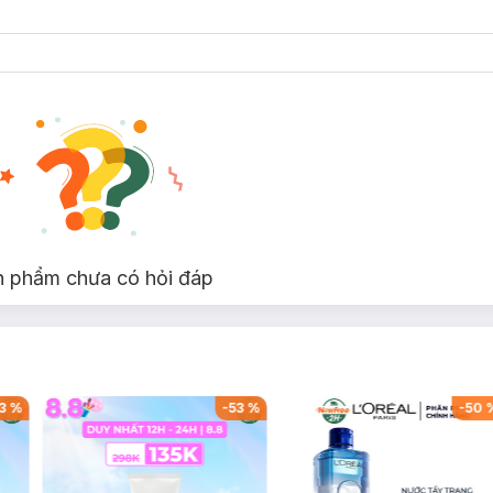
n phẩm chưa có hỏi đáp
3
%
-
53
%
-
50