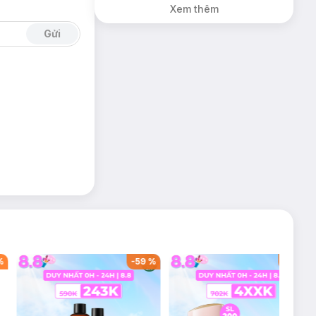
Xem thêm
Gửi
%
-
59
%
-
40
%