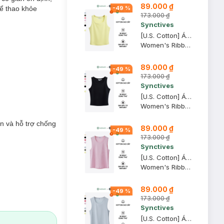
89.000 ₫
hể thao khỏe
-
49
%
173.000 ₫
Synctives
[U.S. Cotton] Áo Tank Top Nữ Synctives Slim Fit, Vàng Nhạt, L - CWTA0005
Women's Ribbed Waist Length Fitted Tank Top
89.000 ₫
-
49
%
173.000 ₫
Synctives
[U.S. Cotton] Áo Tank Top Nữ Synctives Slim Fit, Đen, L - CWTA0005
Women's Ribbed Waist Length Fitted Tank Top
n và hỗ trợ chống
89.000 ₫
-
49
%
173.000 ₫
Synctives
[U.S. Cotton] Áo Tank Top Nữ Synctives Regular Fit, Hồng Phấn, M - CWTA0004
Women's Ribbed Regular Fit Tank Top
89.000 ₫
-
49
%
173.000 ₫
Synctives
[U.S. Cotton] Áo Tank Top Nữ Synctives Regular Fit, Xám Nhạt, XS - CWTA0004