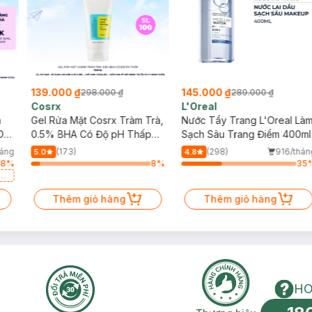
139.000 ₫
145.000 ₫
298.000 ₫
289.000 ₫
Cosrx
L'Oreal
h
Gel Rửa Mặt Cosrx Tràm Trà,
Nước Tẩy Trang L'Oreal Là
Da
0.5% BHA Có Độ pH Thấp
Sạch Sâu Trang Điểm 400ml
150ml
háng
(173)
(298)
916/thán
5.0
4.8
48
%
8
%
35
a
Thêm giỏ hàng
Thêm giỏ hàng
HO
n phí 2H
30 ngày đổi trả miễn phí
Thương hiệu uy 