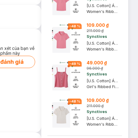
[U.S. Cotton] Áo Polo Nữ Synctives Slim Fit Cropped, Hồng Mận, XL - CWPO0007
Women's Ribbed Polo Shirt
109.000 ₫
-
48
%
211.000 ₫
Synctives
[U.S. Cotton] Áo Polo Nữ Synctives Slim Fit Cropped, Hồng Mận, S - CWPO0007
ận xét của bạn về
Women's Ribbed Polo Shirt
 phẩm này
 đánh giá
49.000 ₫
-
49
%
96.000 ₫
Synctives
[U.S. Cotton] Áo Hai Dây Trẻ Em Synctives Regular Fit, Hồng Mận, 4T - CGCA0004
Girl's Ribbed Fitted Cami Top
109.000 ₫
-
48
%
211.000 ₫
Synctives
[U.S. Cotton] Áo Polo Nữ Synctives Slim Fit Cropped, Be Sữa, XS - CWPO0007
Women's Ribbed Polo Shirt