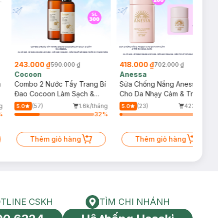
243.000 ₫
418.000 ₫
590.000 ₫
702.000 ₫
Cocoon
Anessa
m
Combo 2 Nước Tẩy Trang Bí
Sữa Chống Nắng Anessa
Đao Cocoon Làm Sạch &
Cho Da Nhạy Cảm & Trẻ Em
Giảm Dầu 500ml
60ml (Mới)
g
(57)
1.6k/tháng
(23)
423/tháng
5.0
5.0
%
32
%
3
%
Thêm giỏ hàng
Thêm giỏ hàng
TLINE CSKH
TÌM CHI NHÁNH
HOTLINE CSKH
Tìm chi nhánh
tín toàn cầu