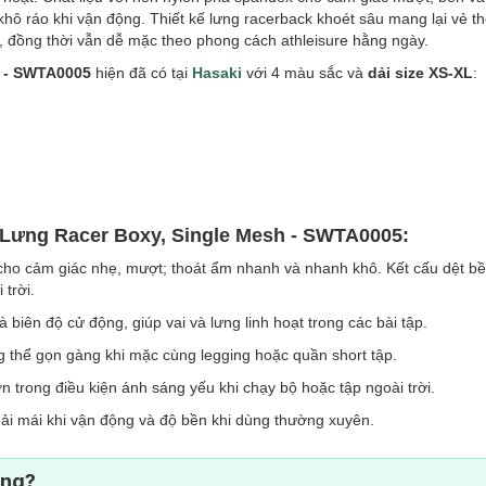
hô ráo khi vận động. Thiết kế lưng racerback khoét sâu mang lại vẻ t
o, đồng thời vẫn dễ mặc theo phong cách athleisure hằng ngày.
h - SWTA0005
hiện đã có tại
Hasaki
với 4 màu sắc và
dải size XS-XL
:
 Lưng Racer Boxy, Single Mesh - SWTA0005:
ho cảm giác nhẹ, mượt; thoát ẩm nhanh và nhanh khô. Kết cấu dệt bề
trời.
biên độ cử động, giúp vai và lưng linh hoạt trong các bài tập.
 thể gọn gàng khi mặc cùng legging hoặc quần short tập.
n trong điều kiện ánh sáng yếu khi chạy bộ hoặc tập ngoài trời.
ải mái khi vận động và độ bền khi dùng thường xuyên.
ông?