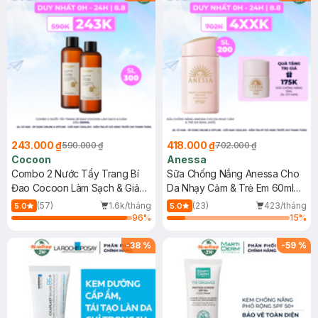
243.000 ₫
418.000 ₫
590.000 ₫
702.000 ₫
Cocoon
Anessa
Combo 2 Nước Tẩy Trang Bí
Sữa Chống Nắng Anessa Cho
Đao Cocoon Làm Sạch & Giảm
Da Nhạy Cảm & Trẻ Em 60ml
Dầu 500ml
(Mới)
(57)
1.6k/tháng
(23)
423/tháng
5.0
5.0
96
%
15
%
-
38
%
-
59
%