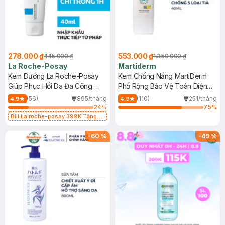
278.000 ₫
553.000 ₫
445.000 ₫
1.350.000 ₫
La Roche-Posay
Martiderm
Kem Dưỡng La Roche-Posay
Kem Chống Nắng MartiDerm
Giúp Phục Hồi Da Đa Công
Phổ Rộng Bảo Vệ Toàn Diện
Dụng 40ml
40ml
(56)
895/tháng
(110)
251/tháng
4.9
4.9
24
%
75
%
Bill La roche-posay 399K Tặng
Gel rửa mặt da dầu nhạy cảm 50ml
(SL có hạn)
-
60
%
-
49
%