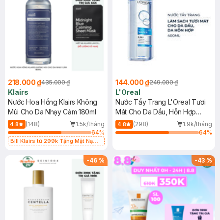
218.000 ₫
144.000 ₫
435.000 ₫
249.000 ₫
Klairs
L'Oreal
Nước Hoa Hồng Klairs Không
Nước Tẩy Trang L'Oreal Tươi
Mùi Cho Da Nhạy Cảm 180ml
Mát Cho Da Dầu, Hỗn Hợp
400ml
(148)
1.5k/tháng
(298)
1.9k/tháng
4.8
4.8
64
%
64
%
Bill Klairs từ 299k Tặng Mặt Nạ
Làm Dịu Da & Kiểm Soát Dầu Nhờn
25ml (SL Có Hạn)
-
46
%
-
43
%