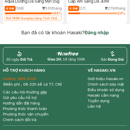
Aqua Dưỡng Da Sáng Mịn 55g
Cấp Ẩm Sáng Da 30ml
(108)
531/tháng
(27)
279/tháng
4.9
4.9
94
%
24
%
Bill 199K Sunplay tặng Tinh Chất
Chống Nắng 7g trị giá 30K (SL có
hạn)
Bạn đã có tài khoản Hasaki?
Đăng nhập
return
nowfree
price
HỖ TRỢ KHÁCH HÀNG
VỀ HASAKI.VN
Hotline:
1800 6324
Giới thiệu Hasaki.vn
(Miễn phí , 08-22h kể cả T7, CN)
Chính sách bảo mật
Điều khoản sử dụng
Các câu hỏi thường gặp
Hasaki cẩm nang
Gửi yêu cầu hỗ trợ
Tuyển dụng
Hướng dẫn đặt hàng
Liên hệ
Phương thức thanh toán
Phương thức vận chuyển
Chính sách đổi trả