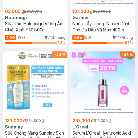
82.000 ₫
107.000 ₫
205.000 ₫
209.000 ₫
Hatomugi
Garnier
Sữa Tắm Hatomugi Dưỡng Ẩm
Nước Tẩy Trang Garnier Dành
Chiết Xuất Ý Dĩ 800ml
Cho Da Dầu Và Mụn 400ml
(Mới)
(123)
714/tháng
(69)
1.1k/tháng
4.9
4.9
52
%
67
%
-
44
%
-
43
%
130.000 ₫
297.000 ₫
234.000 ₫
519.000 ₫
Sunplay
L'Oreal
Sữa Chống Nắng Sunplay Skin
Serum L'Oreal Hyaluronic Acid