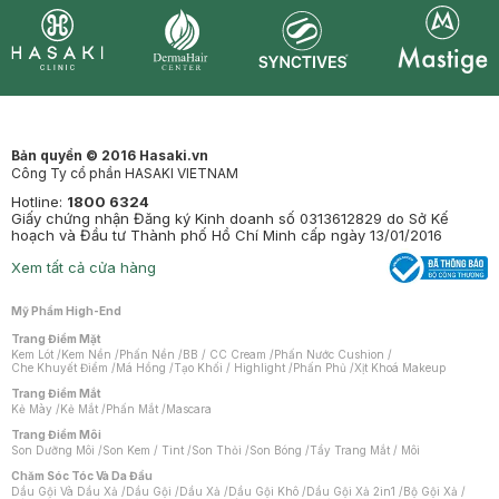
Synctives
Clinic
Dermahair
Mastige
Bản quyền © 2016 Hasaki.vn
Công Ty cổ phần HASAKI VIETNAM
Hotline:
1800 6324
Giấy chứng nhận Đăng ký Kinh doanh số 0313612829 do Sở Kế
hoạch và Đầu tư Thành phố Hồ Chí Minh cấp ngày 13/01/2016
Xem tất cả cửa hàng
Mỹ Phẩm High-End
Trang Điểm Mặt
Kem Lót
/
Kem Nền
/
Phấn Nền
/
BB / CC Cream
/
Phấn Nước Cushion
/
Che Khuyết Điểm
/
Má Hồng
/
Tạo Khối / Highlight
/
Phấn Phủ
/
Xịt Khoá Makeup
Trang Điểm Mắt
Kẻ Mày
/
Kẻ Mắt
/
Phấn Mắt
/
Mascara
Trang Điểm Môi
Son Dưỡng Môi
/
Son Kem / Tint
/
Son Thỏi
/
Son Bóng
/
Tẩy Trang Mắt / Môi
Chăm Sóc Tóc Và Da Đầu
Dầu Gội Và Dầu Xả
/
Dầu Gội
/
Dầu Xả
/
Dầu Gội Khô
/
Dầu Gội Xả 2in1
/
Bộ Gội Xả
/