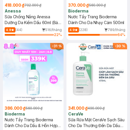
418.000 ₫
370.000 ₫
702.000 ₫
560.000 ₫
Anessa
Bioderma
Sữa Chống Nắng Anessa
Nước Tẩy Trang Bioderma
Dưỡng Da Kiềm Dầu 60ml (Bản
Dành Cho Da Nhạy Cảm 500ml
Mới)
(44)
516/tháng
(228)
789/tháng
4.9
4.9
22
%
64
%
-
31
%
-
30
%
386.000 ₫
341.000 ₫
560.000 ₫
490.000 ₫
Bioderma
CeraVe
Nước Tẩy Trang Bioderma
Sữa Rửa Mặt CeraVe Sạch Sâu
Dành Cho Da Dầu & Hỗn Hợp
Cho Da Thường Đến Da Dầu