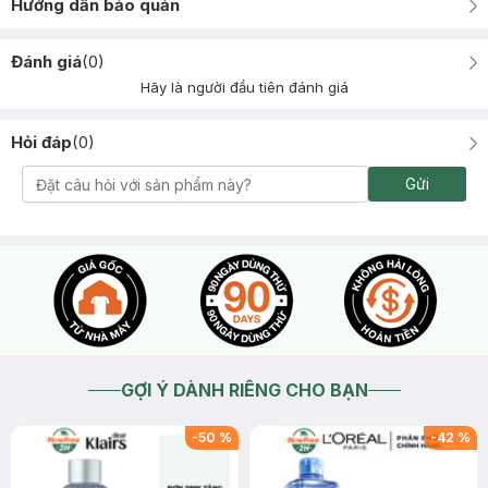
Hướng dẫn bảo quản
Đánh giá
(
0
)
Hãy là người đầu tiên đánh giá
Hỏi đáp
(
0
)
Gửi
GỢI Ý DÀNH RIÊNG CHO BẠN
-
50
%
-
42
%