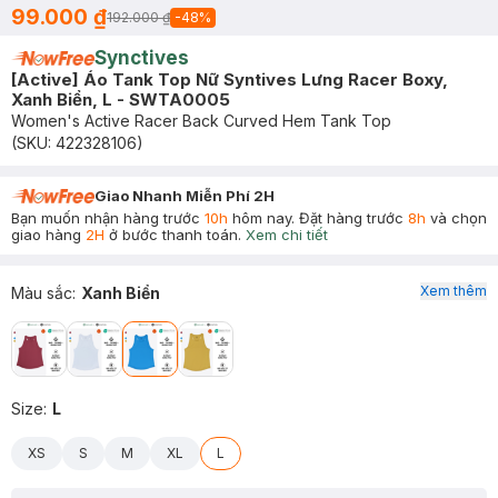
99.000 ₫
192.000 ₫
-
48
%
Synctives
[Active] Áo Tank Top Nữ Syntives Lưng Racer Boxy,
Xanh Biển, L - SWTA0005
Women's Active Racer Back Curved Hem Tank Top
(SKU:
422328106
)
Giao Nhanh Miễn Phí 2H
Bạn muốn nhận hàng trước
10h
hôm nay. Đặt hàng trước
8h
và chọn
giao hàng
2H
ở bước thanh toán.
Xem chi tiết
Xem thêm
Màu sắc
:
Xanh Biển
Size
:
L
XS
S
M
XL
L