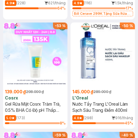
500ml
473ml
(228)
621/tháng
(116)
1.5k/tháng
4.9
4.9
64
%
17
%
Bill Cerave 299K Tặng Sữa Rửa
Mặt Cerave 30ml (SL có hạn)
-
53
%
-
50
%
139.000 ₫
145.000 ₫
298.000 ₫
289.000 ₫
Cosrx
L'Oreal
Gel Rửa Mặt Cosrx Tràm Trà,
Nước Tẩy Trang L'Oreal Làm
0.5% BHA Có Độ pH Thấp
Sạch Sâu Trang Điểm 400ml
150ml
(173)
(298)
916/tháng
5.0
4.8
8
%
45
%
-
59
%
-
40
%