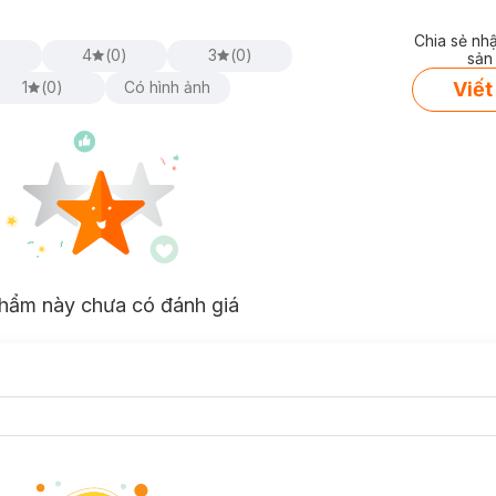
Chia sẻ nh
)
4
(
0
)
3
(
0
)
sản
Viết
1
(
0
)
Có hình ảnh
hẩm này chưa có đánh giá