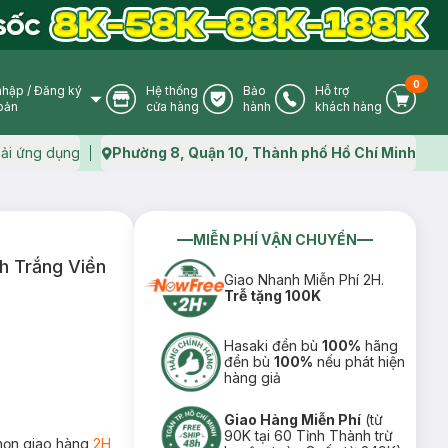
0
nhập
/
Đăng ký
Hệ thống
Bảo
Hỗ trợ
User Icon
Store Icon
Warranty Icon
Phone Icon
Cart I
oản
cửa hàng
hành
khách hàng
ải ứng dụng
Phường 8, Quận 10, Thành phố Hồ Chí Minh
Map icon
MIỄN PHÍ VẬN CHUYỂN
h Trắng Viền
Giao Nhanh Miễn Phí 2H.
Trễ tặng 100K
Hasaki đền bù
100%
hãng
đền bù
100%
nếu phát hiện
hàng giả
Giao Hàng Miễn Phí
(từ
90K tại 60 Tỉnh Thành trừ
họn giao hàng
2H