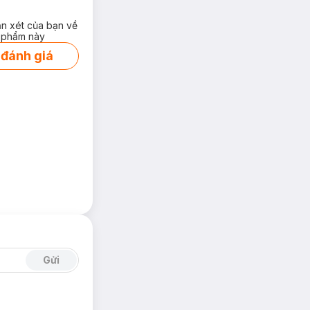
ận xét của bạn về
 phẩm này
 đánh giá
Gửi