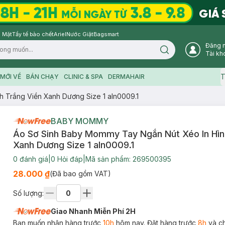
 Mặt
Tẩy tế bào chết
Ariel
Nước Giặt
Bagsmart
Đăng 
Search icon
Tài kh
T
MỚI VỀ
BÁN CHẠY
CLINIC & SPA
DERMAHAIR
 Trắng Viền Xanh Dương Size 1 aln0009.1
BABY MOMMY
Áo Sơ Sinh Baby Mommy Tay Ngắn Nút Xéo In Hìn
Xanh Dương Size 1 aln0009.1
0
đánh giá
|
0
Hỏi đáp
|
Mã sản phẩm:
269500395
28.000 ₫
(Đã bao gồm VAT)
Số lượng:
Giao Nhanh Miễn Phí 2H
Bạn muốn nhận hàng trước
10h
hôm nay. Đặt hàng trước
8h
và c