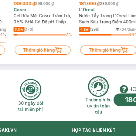
139.000 ₫
181.000 ₫
298.000 ₫
289.000 ₫
Cosrx
L'Oreal
h
Gel Rửa Mặt Cosrx Tràm Trà,
Nước Tẩy Trang L'Oreal Là
Da
0.5% BHA Có Độ pH Thấp
Sạch Sâu Trang Điểm 400ml
150ml
háng
(173)
(298)
734/thán
5.0
4.8
64
%
7
%
64
a
Thêm giỏ hàng
Thêm giỏ hàng
HO
18
n phí 2H
30 ngày đổi trả miễn phí
Thương hiệu uy 
Thương hiệu
30 ngày đổi
uy tín toàn
trả miễn phí
cầu
SAKI.VN
HỢP TÁC & LIÊN KẾT