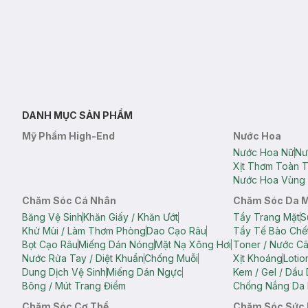
DANH MỤC SẢN PHẨM
Mỹ Phẩm High-End
Nước Hoa
Nước Hoa Nữ
Nư
Xịt Thơm Toàn 
Nước Hoa Vùng 
Chăm Sóc Cá Nhân
Chăm Sóc Da 
Băng Vệ Sinh
Khăn Giấy / Khăn Ướt
Tẩy Trang Mặt
S
Khử Mùi / Làm Thơm Phòng
Dao Cạo Râu
Tẩy Tế Bào Chế
Bọt Cạo Râu
Miếng Dán Nóng
Mặt Nạ Xông Hơi
Toner / Nước C
Nước Rửa Tay / Diệt Khuẩn
Chống Muỗi
Xịt Khoáng
Lotio
Dung Dịch Vệ Sinh
Miếng Dán Ngực
Kem / Gel / Dầu
Bông / Mút Trang Điểm
Chống Nắng Da 
Chăm Sóc Cơ Thể
Chăm Sóc Sức