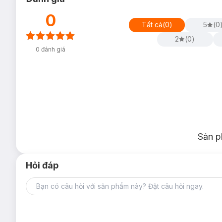
0
Tất cả
(
0
)
5
(
0
2
(
0
)
0
đánh giá
Sản p
Hỏi đáp