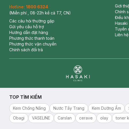
Giới th
Hotline:
1800 6324
Chính 
(Miễn phí , 08-22h kể cả T7, CN)
Điều k
Các câu hỏi thường gặp
Hasaki
Gửi yêu cầu hỗ trợ
Tuyển 
Hướng dẫn đặt hàng
Liên hệ
Phương thức thanh toán
Phương thức vận chuyển
Chính sách đổi trả
Clinic
TOP TÌM KIẾM
Kem Chống Nắng
Nước Tẩy Trang
Kem Dưỡng Ẩm
Obagi
VASELINE
Carslan
cerave
olay
toner k