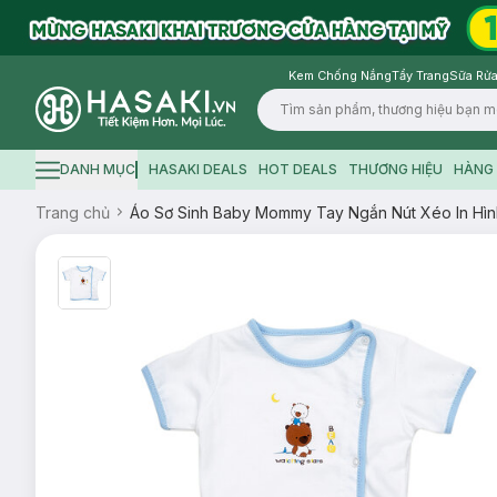
Kem Chống Nắng
Tẩy Trang
Sữa Rửa
Logo
DANH MỤC
HASAKI DEALS
HOT DEALS
THƯƠNG HIỆU
HÀNG 
Hamburger icon
Trang chủ
Áo Sơ Sinh Baby Mommy Tay Ngắn Nút Xéo In Hình