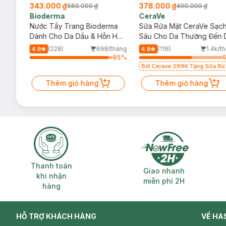
343.000 ₫
378.000 ₫
560.000 ₫
490.000 ₫
Bioderma
CeraVe
rma
Nước Tẩy Trang Bioderma
Sữa Rửa Mặt CeraVe Sạc
m
Dành Cho Da Dầu & Hỗn Hợp
Sâu Cho Da Thường Đến 
500ml
Dầu 473ml
/tháng
(228)
698/tháng
(116)
1.4k/t
4.9
4.9
93
%
95
%
Bill Cerave 299K Tặng Sữa Rử
Mặt Cerave 30ml (SL có hạn)
Thêm giỏ hàng
Thêm giỏ hàng
Thanh toán khi nhận hàng
Giao nhanh miễ
Thanh toán
Giao nhanh
khi nhận
miễn phí 2H
hàng
HỖ TRỢ KHÁCH HÀNG
VỀ HA