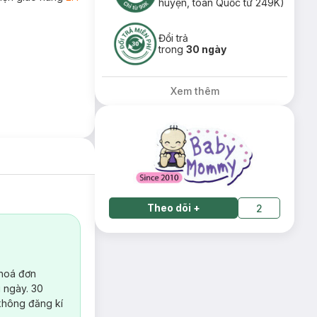
huyện, toàn Quốc từ 249K)
Đổi trả
trong
30 ngày
Xem thêm
Theo dõi
+
2
 hoá đơn
 ngày. 30
không đăng kí