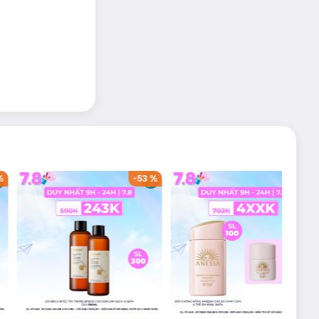
%
-
53
%
-
38
%