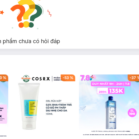
n phẩm chưa có hỏi đáp
3
%
-
53
%
-
37