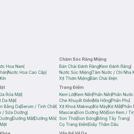
Chăm Sóc Răng Miệng
ớc Hoa Nam
Bàn Chải Đánh Răng
Kem Đánh Răng
Thân
Nước Hoa Cao Cấp
Nước Súc Miệng
Tăm Nước / Chỉ Nha 
Kín
Xịt Thơm Miệng
Bàn Chải Điện
Mặt
Trang Điểm
ữa Rửa Mặt
Kem Lót
Kem Nền
Phấn Nền
Phấn Nước
t Da Mặt
Che Khuyết Điểm
Má Hồng
Phấn Phủ
ân Bằng Da
Serum / Tinh Chất
Xịt Khoá Makeup
Kẻ Mày
Kẻ Mắt
Phấn 
n / Sữa Dưỡng
Mascara
Son Dưỡng Môi
Son Kem / Tin
 Dưỡng
Dưỡng Mắt
Dưỡng Môi
Son Thỏi
Son Bóng
Bông Tẩy Trang
Mặt
Cọ Trang Điểm
Giấy Thấm Dầu
 Khỏe
Vấn Đề Về Da