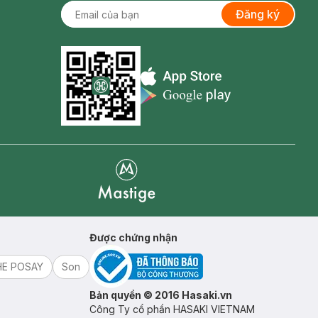
Đăng ký
Appstore icon
Goolge Play icon
Mastige
Được chứng nhận
HE POSAY
Son
Bản quyền © 2016 Hasaki.vn
Công Ty cổ phần HASAKI VIETNAM