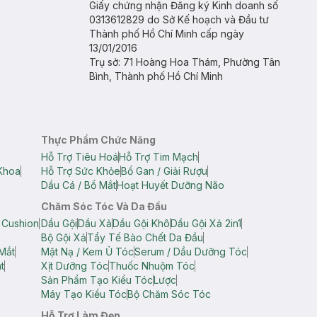
Giấy chứng nhận Đăng ký Kinh doanh số
0313612829 do Sở Kế hoạch và Đầu tư
Thành phố Hồ Chí Minh cấp ngày
13/01/2016
Trụ sở: 71 Hoàng Hoa Thám, Phường Tân
Bình, Thành phố Hồ Chí Minh
Thực Phẩm Chức Năng
Hỗ Trợ Tiêu Hoá
Hỗ Trợ Tim Mạch
Khoa
Hỗ Trợ Sức Khỏe
Bổ Gan / Giải Rượu
Dầu Cá / Bổ Mắt
Hoạt Huyết Dưỡng Não
Chăm Sóc Tóc Và Da Đầu
 Cushion
Dầu Gội
Dầu Xả
Dầu Gội Khô
Dầu Gội Xả 2in1
Bộ Gội Xả
Tẩy Tế Bào Chết Da Đầu
Mắt
Mặt Nạ / Kem Ủ Tóc
Serum / Dầu Dưỡng Tóc
t
Xịt Dưỡng Tóc
Thuốc Nhuộm Tóc
Sản Phẩm Tạo Kiểu Tóc
Lược
Máy Tạo Kiểu Tóc
Bộ Chăm Sóc Tóc
Hỗ Trợ Làm Đẹp