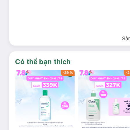
Sả
Có thể bạn thích
-
37
%
-
39
%
-
2