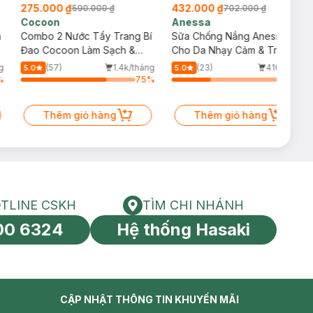
275.000 ₫
432.000 ₫
590.000 ₫
702.000 ₫
Cocoon
Anessa
m
Combo 2 Nước Tẩy Trang Bí
Sữa Chống Nắng Anessa
Đao Cocoon Làm Sạch &
Cho Da Nhạy Cảm & Trẻ Em
Giảm Dầu 500ml
60ml (Mới)
g
(57)
1.4k/tháng
(23)
410/tháng
5.0
5.0
%
75
%
34
%
Thêm giỏ hàng
Thêm giỏ hàng
TLINE CSKH
TÌM CHI NHÁNH
HOTLINE CSKH
Tìm chi nhánh
00 6324
Hệ thống Hasaki
tín toàn cầu
CẬP NHẬT THÔNG TIN KHUYẾN MÃI