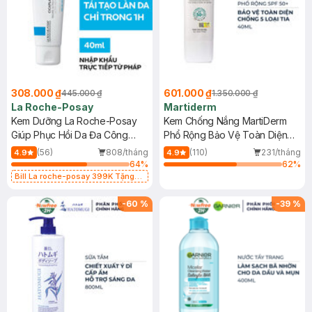
308.000 ₫
601.000 ₫
445.000 ₫
1.350.000 ₫
La Roche-Posay
Martiderm
Kem Dưỡng La Roche-Posay
Kem Chống Nắng MartiDerm
Giúp Phục Hồi Da Đa Công
Phổ Rộng Bảo Vệ Toàn Diện
Dụng 40ml
40ml
(56)
808/tháng
(110)
231/tháng
4.9
4.9
64
%
62
%
Bill La roche-posay 399K Tặng
Gel rửa mặt da dầu nhạy cảm 50ml
(SL có hạn)
-
60
%
-
39
%