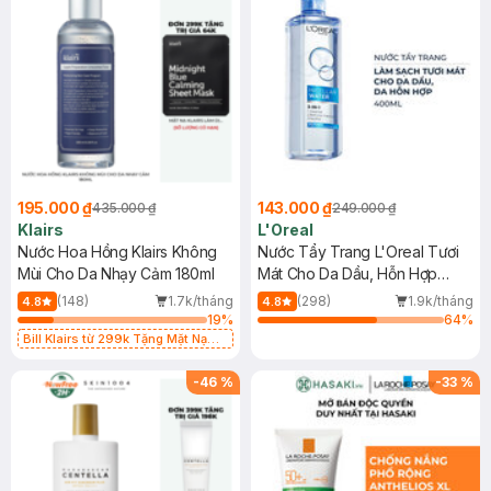
195.000 ₫
143.000 ₫
435.000 ₫
249.000 ₫
Klairs
L'Oreal
Nước Hoa Hồng Klairs Không
Nước Tẩy Trang L'Oreal Tươi
Mùi Cho Da Nhạy Cảm 180ml
Mát Cho Da Dầu, Hỗn Hợp
400ml
(148)
1.7k/tháng
(298)
1.9k/tháng
4.8
4.8
19
%
64
%
Bill Klairs từ 299k Tặng Mặt Nạ
Làm Dịu Da & Kiểm Soát Dầu Nhờn
25ml (SL Có Hạn)
-
46
%
-
33
%