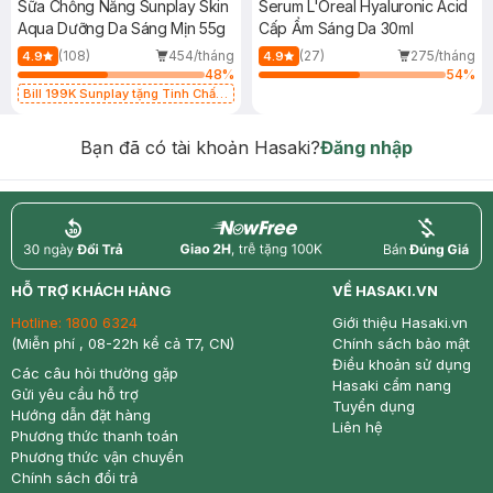
Sữa Chống Nắng Sunplay Skin
Serum L'Oreal Hyaluronic Acid
Aqua Dưỡng Da Sáng Mịn 55g
Cấp Ẩm Sáng Da 30ml
(108)
454/tháng
(27)
275/tháng
4.9
4.9
48
%
54
%
Bill 199K Sunplay tặng Tinh Chất
Chống Nắng 7g trị giá 30K (SL có
hạn)
Bạn đã có tài khoản Hasaki?
Đăng nhập
return
nowfree
price
HỖ TRỢ KHÁCH HÀNG
VỀ HASAKI.VN
Hotline:
1800 6324
Giới thiệu Hasaki.vn
(Miễn phí , 08-22h kể cả T7, CN)
Chính sách bảo mật
Điều khoản sử dụng
Các câu hỏi thường gặp
Hasaki cẩm nang
Gửi yêu cầu hỗ trợ
Tuyển dụng
Hướng dẫn đặt hàng
Liên hệ
Phương thức thanh toán
Phương thức vận chuyển
Chính sách đổi trả