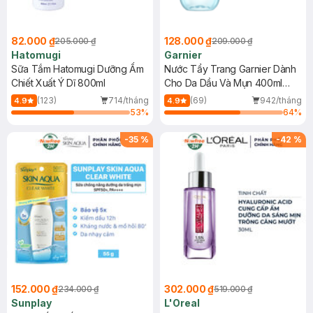
82.000 ₫
128.000 ₫
205.000 ₫
209.000 ₫
Hatomugi
Garnier
Sữa Tắm Hatomugi Dưỡng Ẩm
Nước Tẩy Trang Garnier Dành
Chiết Xuất Ý Dĩ 800ml
Cho Da Dầu Và Mụn 400ml
(Mới)
(123)
714/tháng
(69)
942/tháng
4.9
4.9
53
%
64
%
-
35
%
-
42
%
152.000 ₫
302.000 ₫
234.000 ₫
519.000 ₫
Sunplay
L'Oreal