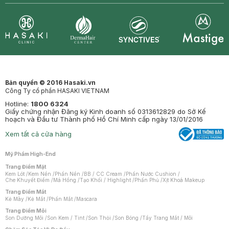
Synctives
Clinic
Dermahair
Mastige
Bản quyền © 2016 Hasaki.vn
Công Ty cổ phần HASAKI VIETNAM
Hotline:
1800 6324
Giấy chứng nhận Đăng ký Kinh doanh số 0313612829 do Sở Kế
hoạch và Đầu tư Thành phố Hồ Chí Minh cấp ngày 13/01/2016
Xem tất cả cửa hàng
Mỹ Phẩm High-End
Trang Điểm Mặt
Kem Lót
/
Kem Nền
/
Phấn Nền
/
BB / CC Cream
/
Phấn Nước Cushion
/
Che Khuyết Điểm
/
Má Hồng
/
Tạo Khối / Highlight
/
Phấn Phủ
/
Xịt Khoá Makeup
Trang Điểm Mắt
Kẻ Mày
/
Kẻ Mắt
/
Phấn Mắt
/
Mascara
Trang Điểm Môi
Son Dưỡng Môi
/
Son Kem / Tint
/
Son Thỏi
/
Son Bóng
/
Tẩy Trang Mắt / Môi