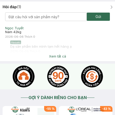
Hỏi đáp
(
1
)
Gửi
Ngọc Tuyết
Nam 42kg
2026-06-06
Thích
0
Hasaki
Dạ sản phẩm bên mình tạm hết hàng ạ
2026-06-06
Thích
0
Xem tất cả
GỢI Ý DÀNH RIÊNG CHO BẠN
-
55
%
-
43
%