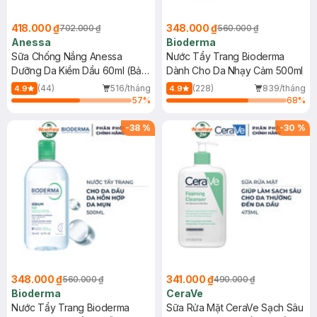
418.000 ₫
348.000 ₫
702.000 ₫
560.000 ₫
Anessa
Bioderma
Sữa Chống Nắng Anessa
Nước Tẩy Trang Bioderma
Dưỡng Da Kiềm Dầu 60ml (Bản
Dành Cho Da Nhạy Cảm 500ml
Mới)
(44)
516/tháng
(228)
839/tháng
4.9
4.9
57
%
68
%
-
38
%
-
30
%
348.000 ₫
341.000 ₫
560.000 ₫
490.000 ₫
Bioderma
CeraVe
Nước Tẩy Trang Bioderma
Sữa Rửa Mặt CeraVe Sạch Sâu