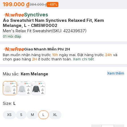
199.000 ₫
384.000 ₫
-
48
%
Synctives
Áo Sweatshirt Nam Synctives Relaxed Fit, Kem
Melange, L - CMSW0002
Men's Relax Fit Sweatshirt
(SKU:
422439637
)
0
1
Hỏi đáp
Giao Nhanh Miễn Phí 2H
Bạn muốn nhận hàng trước
10h
ngày mai. Đặt hàng trước
24h
và
chọn giao hàng
2H
ở bước thanh toán.
Xem chi tiết
Xem thêm
Màu sắc
:
Kem Melange
Size
:
L
XS
S
M
L
XL