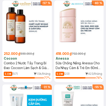
-
57
%
-
40
%
252.000 ₫
418.000 ₫
590.000 ₫
702.000 ₫
Cocoon
Anessa
Combo 2 Nước Tẩy Trang Bí
Sữa Chống Nắng Anessa Cho
Đao Cocoon Làm Sạch & Giảm
Da Nhạy Cảm & Trẻ Em 60ml
Dầu 500ml
(Mới)
(57)
1.5k/tháng
(23)
423/tháng
5.0
5.0
77
%
74
%
-
31
%
-
55
%