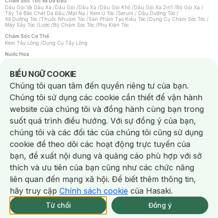
Chăm Sóc Tóc Và Da Đầu
Dầu Gội Và Dầu Xả
/
Dầu Gội
/
Dầu Xả
/
Dầu Gội Khô
/
Dầu Gội Xả 2in1
/
Bộ Gội Xả
/
Tẩy Tế Bào Chết Da Đầu
/
Mặt Nạ / Kem Ủ Tóc
/
Serum / Dầu Dưỡng Tóc
/
Xịt Dưỡng Tóc
/
Thuốc Nhuộm Tóc
/
Sản Phẩm Tạo Kiểu Tóc
/
Dụng Cụ Chăm Sóc Tóc
/
Máy Sấy Tóc
/
Lược
/
Bộ Chăm Sóc Tóc
/
Phụ Kiện Tóc
Chăm Sóc Cơ Thể
Kem Tẩy Lông
/
Dụng Cụ Tẩy Lông
Nước Hoa
Nước Hoa Nữ
/
Nước Hoa Nam
/
Nước Hoa Cao Cấp
/
Xịt Thơm Toàn Thân
/
Nước Hoa Vùng Kín
Notice about cookies usage
BIỂU NGỮ COOKIE
Chăm Sóc Cá Nhân
Chúng tôi quan tâm đến quyền riêng tư của bạn.
Chống Muỗi
/
Khẩu Trang
/
Máy Massage
/
Mặt Nạ Xông Hơi
/
Nước Rửa Tay
/
Sản Phẩm Chăm Sóc Khác
/
Bàn Chải Đánh Răng
/
Bàn Chải Điện
/
Chúng tôi sử dụng các cookie cần thiết để vận hành
Hỗ Trợ Trắng Răng
/
Kem Đánh Răng
/
Máy Tăm Nước
/
Nước Súc Miệng
/
Tăm / Chỉ Nha Khoa
/
Xịt Thơm Miệng
/
Dung Dịch Vệ Sinh
/
Dưỡng Vùng Kín
/
website của chúng tôi và đồng hành cùng bạn trong
Khăn Ướt Vệ Sinh Vùng Kín
/
Băng Vệ Sinh
/
Tampon
/
Bọt Cạo Râu
/
Dao Cạo Râu
/
Máy Cạo Râu
suốt quá trình điều hướng. Với sự đồng ý của bạn,
Vấn Đề Về Da
chúng tôi và các đối tác của chúng tôi cũng sử dụng
Da Dầu / Lỗ Chân Lông To
/
Da Khô / Mất Nước
/
Da Lão Hóa
/
Da Mụn
/
Da Nhạy Cảm / Kích Ứng
/
Da Xỉn Màu
/
Thâm / Nám / Tàn Nhang
/
cookie để theo dõi các hoạt động trực tuyến của
Quầng Thâm & Bọng Mắt
/
Sẹo
/
Viêm Da Cơ Địa
bạn, đề xuất nội dung và quảng cáo phù hợp với sở
Dụng Cụ / Phụ Kiện Chăm Sóc Da
Chat i
Bông Tẩy Trang
/
Khăn Lau Mặt Khô
/
Dụng Cụ / Máy Rửa Mặt
/
Máy Chăm Sóc Da
/
thích và ưu tiên của bạn cũng như các chức năng
Dụng Cụ Chăm Sóc Khác
liên quan đến mạng xã hội. Để biết thêm thông tin,
hãy truy cập
Chính sách cookie
của Hasaki.
NowFree 2H
Giao Nhanh Miễn Phí 2H
Xem chi tiết
Từ chối
Đồng ý
Mua online
21/339 CN CÒN SP
NowFree 2H trễ tặng 100k