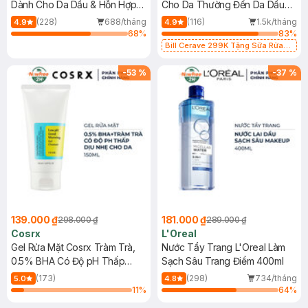
Dành Cho Da Dầu & Hỗn Hợp
Cho Da Thường Đến Da Dầu
500ml
473ml
(228)
688/tháng
(116)
1.5k/tháng
4.9
4.9
68
%
83
%
Bill Cerave 299K Tặng Sữa Rửa
Mặt Cerave 30ml (SL có hạn)
-
53
%
-
37
%
139.000 ₫
181.000 ₫
298.000 ₫
289.000 ₫
Cosrx
L'Oreal
Gel Rửa Mặt Cosrx Tràm Trà,
Nước Tẩy Trang L'Oreal Làm
0.5% BHA Có Độ pH Thấp
Sạch Sâu Trang Điểm 400ml
150ml
(173)
(298)
734/tháng
5.0
4.8
11
%
64
%