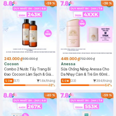
-
59
%
-
36
%
243.000 ₫
449.000 ₫
590.000 ₫
702.000 ₫
Cocoon
Anessa
Combo 2 Nước Tẩy Trang Bí
Sữa Chống Nắng Anessa Cho
Đao Cocoon Làm Sạch & Giảm
Da Nhạy Cảm & Trẻ Em 60ml
Dầu 500ml
(Mới)
(57)
1.6k/tháng
(23)
394/tháng
5.0
5.0
48
%
64
%
-
40
%
-
59
%