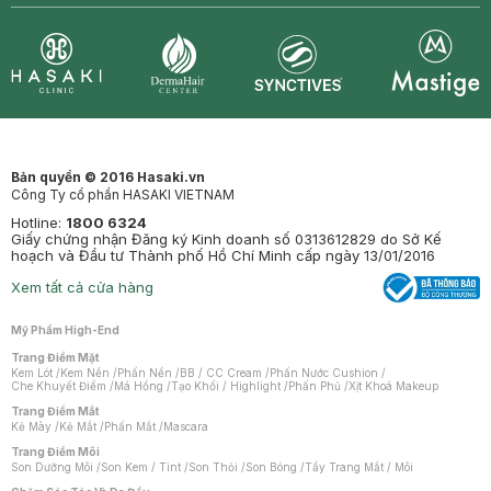
Synctives
Clinic
Dermahair
Mastige
Bản quyền © 2016 Hasaki.vn
Công Ty cổ phần HASAKI VIETNAM
Hotline:
1800 6324
Giấy chứng nhận Đăng ký Kinh doanh số 0313612829 do Sở Kế
hoạch và Đầu tư Thành phố Hồ Chí Minh cấp ngày 13/01/2016
Xem tất cả cửa hàng
Mỹ Phẩm High-End
Trang Điểm Mặt
Kem Lót
/
Kem Nền
/
Phấn Nền
/
BB / CC Cream
/
Phấn Nước Cushion
/
Che Khuyết Điểm
/
Má Hồng
/
Tạo Khối / Highlight
/
Phấn Phủ
/
Xịt Khoá Makeup
Trang Điểm Mắt
Kẻ Mày
/
Kẻ Mắt
/
Phấn Mắt
/
Mascara
Trang Điểm Môi
Son Dưỡng Môi
/
Son Kem / Tint
/
Son Thỏi
/
Son Bóng
/
Tẩy Trang Mắt / Môi