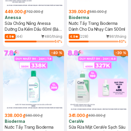
449.000 ₫
339.000 ₫
702.000 ₫
560.000 ₫
Anessa
Bioderma
Sữa Chống Nắng Anessa
Nước Tẩy Trang Bioderma
Dưỡng Da Kiềm Dầu 60ml (Bản
Dành Cho Da Nhạy Cảm 500ml
Mới)
(44)
480/tháng
(228)
861/tháng
4.9
4.9
64
%
40
%
-
40
%
-
30
%
338.000 ₫
341.000 ₫
560.000 ₫
490.000 ₫
Bioderma
CeraVe
Nước Tẩy Trang Bioderma
Sữa Rửa Mặt CeraVe Sạch Sâu