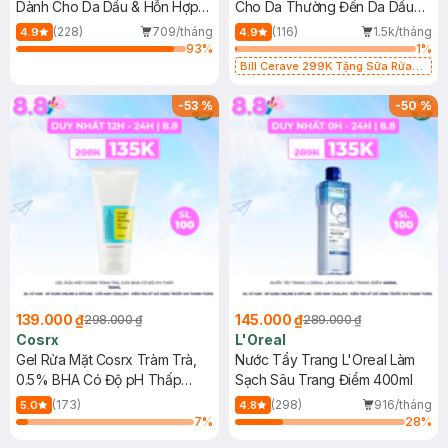
Dành Cho Da Dầu & Hỗn Hợp
Cho Da Thường Đến Da Dầu
500ml
473ml
(228)
709/tháng
(116)
1.5k/tháng
4.9
4.9
93
%
1
%
Bill Cerave 299K Tặng Sữa Rửa
Mặt Cerave 30ml (SL có hạn)
-
53
%
-
50
%
139.000 ₫
145.000 ₫
298.000 ₫
289.000 ₫
Cosrx
L'Oreal
Gel Rửa Mặt Cosrx Tràm Trà,
Nước Tẩy Trang L'Oreal Làm
0.5% BHA Có Độ pH Thấp
Sạch Sâu Trang Điểm 400ml
150ml
(173)
(298)
916/tháng
5.0
4.8
7
%
28
%