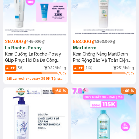
267.000 ₫
553.000 ₫
445.000 ₫
1.350.000 ₫
La Roche-Posay
Martiderm
Kem Dưỡng La Roche-Posay
Kem Chống Nắng MartiDerm
Giúp Phục Hồi Da Đa Công
Phổ Rộng Bảo Vệ Toàn Diện
Dụng 40ml
40ml
(56)
932/tháng
(110)
251/tháng
4.9
4.9
70
%
75
%
Bill La roche-posay 399K Tặng
Gel rửa mặt da dầu nhạy cảm 50ml
(SL có hạn)
-
60
%
-
49
%