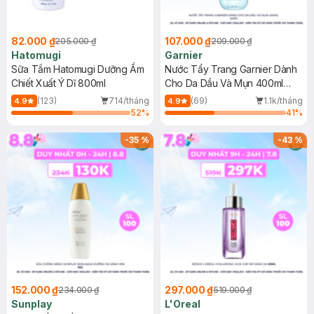
82.000 ₫
107.000 ₫
205.000 ₫
209.000 ₫
Hatomugi
Garnier
Sữa Tắm Hatomugi Dưỡng Ẩm
Nước Tẩy Trang Garnier Dành
Chiết Xuất Ý Dĩ 800ml
Cho Da Dầu Và Mụn 400ml
(Mới)
(123)
714/tháng
(69)
1.1k/tháng
4.9
4.9
52
%
41
%
-
35
%
-
43
%
152.000 ₫
297.000 ₫
234.000 ₫
519.000 ₫
Sunplay
L'Oreal