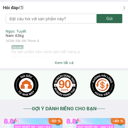
Hỏi đáp
(
1
)
Gửi
Ngọc Tuyết
Nam 42kg
2026-06-06
Thích
0
Hasaki
Dạ sản phẩm bên mình tạm hết hàng ạ
2026-06-06
Thích
0
Xem tất cả
GỢI Ý DÀNH RIÊNG CHO BẠN
-
50
%
-
40
%