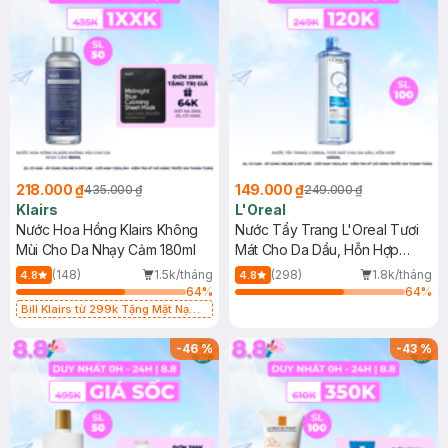
218.000 ₫
149.000 ₫
435.000 ₫
249.000 ₫
Klairs
L'Oreal
Nước Hoa Hồng Klairs Không
Nước Tẩy Trang L'Oreal Tươi
Mùi Cho Da Nhạy Cảm 180ml
Mát Cho Da Dầu, Hỗn Hợp
400ml
(148)
1.5k/tháng
(298)
1.8k/tháng
4.8
4.8
64
%
64
%
Bill Klairs từ 299k Tặng Mặt Nạ
Làm Dịu Da & Kiểm Soát Dầu Nhờn
25ml (SL Có Hạn)
-
46
%
-
43
%