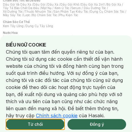
Chăm Sóc Tóc Và Da Đầu
Dầu Gội Và Dầu Xả
/
Dầu Gội
/
Dầu Xả
/
Dầu Gội Khô
/
Dầu Gội Xả 2in1
/
Bộ Gội Xả
/
Tẩy Tế Bào Chết Da Đầu
/
Mặt Nạ / Kem Ủ Tóc
/
Serum / Dầu Dưỡng Tóc
/
Xịt Dưỡng Tóc
/
Thuốc Nhuộm Tóc
/
Sản Phẩm Tạo Kiểu Tóc
/
Dụng Cụ Chăm Sóc Tóc
/
Máy Sấy Tóc
/
Lược
/
Bộ Chăm Sóc Tóc
/
Phụ Kiện Tóc
Chăm Sóc Cơ Thể
Kem Tẩy Lông
/
Dụng Cụ Tẩy Lông
Nước Hoa
Nước Hoa Nữ
/
Nước Hoa Nam
/
Nước Hoa Cao Cấp
/
Xịt Thơm Toàn Thân
/
Nước Hoa Vùng Kín
Notice about cookies usage
BIỂU NGỮ COOKIE
Chăm Sóc Cá Nhân
Chúng tôi quan tâm đến quyền riêng tư của bạn.
Chống Muỗi
/
Khẩu Trang
/
Máy Massage
/
Mặt Nạ Xông Hơi
/
Nước Rửa Tay
/
Sản Phẩm Chăm Sóc Khác
/
Bàn Chải Đánh Răng
/
Bàn Chải Điện
/
Chúng tôi sử dụng các cookie cần thiết để vận hành
Hỗ Trợ Trắng Răng
/
Kem Đánh Răng
/
Máy Tăm Nước
/
Nước Súc Miệng
/
Tăm / Chỉ Nha Khoa
/
Xịt Thơm Miệng
/
Dung Dịch Vệ Sinh
/
Dưỡng Vùng Kín
/
website của chúng tôi và đồng hành cùng bạn trong
Khăn Ướt Vệ Sinh Vùng Kín
/
Băng Vệ Sinh
/
Tampon
/
Bọt Cạo Râu
/
Dao Cạo Râu
/
Máy Cạo Râu
suốt quá trình điều hướng. Với sự đồng ý của bạn,
Vấn Đề Về Da
chúng tôi và các đối tác của chúng tôi cũng sử dụng
Da Dầu / Lỗ Chân Lông To
/
Da Khô / Mất Nước
/
Da Lão Hóa
/
Da Mụn
/
Da Nhạy Cảm / Kích Ứng
/
Da Xỉn Màu
/
Thâm / Nám / Tàn Nhang
/
cookie để theo dõi các hoạt động trực tuyến của
Quầng Thâm & Bọng Mắt
/
Sẹo
/
Viêm Da Cơ Địa
bạn, đề xuất nội dung và quảng cáo phù hợp với sở
Dụng Cụ / Phụ Kiện Chăm Sóc Da
Chat i
Bông Tẩy Trang
/
Khăn Lau Mặt Khô
/
Dụng Cụ / Máy Rửa Mặt
/
Máy Chăm Sóc Da
/
thích và ưu tiên của bạn cũng như các chức năng
Dụng Cụ Chăm Sóc Khác
liên quan đến mạng xã hội. Để biết thêm thông tin,
hãy truy cập
Chính sách cookie
của Hasaki.
NowFree 2H
Giao Nhanh Miễn Phí 2H
Xem chi tiết
Từ chối
Đồng ý
Mua online
35/337 CN CÒN SP
NowFree 2H trễ tặng 100k