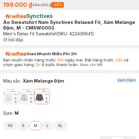
199.000 ₫
384.000 ₫
-
48
%
Synctives
Áo Sweatshirt Nam Synctives Relaxed Fit, Xám Melange
Đậm, M - CMSW0002
Men's Relax Fit Sweatshirt
(SKU:
422439641
)
0
1
Hỏi đáp
Giao Nhanh Miễn Phí 2H
Bạn muốn nhận hàng trước
10h
ngày mai. Đặt hàng trước
24h
và
chọn giao hàng
2H
ở bước thanh toán.
Xem chi tiết
Xem thêm
Màu sắc
:
Xám Melange Đậm
Size
:
M
XS
S
M
L
XL