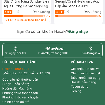
Sữa Chống Nắng Sunplay Skin
Serum L'Oreal Hyaluronic Acid
Aqua Dưỡng Da Sáng Mịn 55g
Cấp Ẩm Sáng Da 30ml
(108)
454/tháng
(27)
279/tháng
4.9
4.9
48
%
8
%
Bill 199K Sunplay tặng Tinh Chất
Chống Nắng 7g trị giá 30K (SL có
hạn)
Bạn đã có tài khoản Hasaki?
Đăng nhập
return
nowfree
price
HỖ TRỢ KHÁCH HÀNG
VỀ HASAKI.VN
Hotline:
1800 6324
Giới thiệu Hasaki.vn
(Miễn phí , 08-22h kể cả T7, CN)
Chính sách bảo mật
Điều khoản sử dụng
Các câu hỏi thường gặp
Hasaki cẩm nang
Gửi yêu cầu hỗ trợ
Tuyển dụng
Hướng dẫn đặt hàng
Liên hệ
Phương thức thanh toán
Phương thức vận chuyển
Chính sách đổi trả