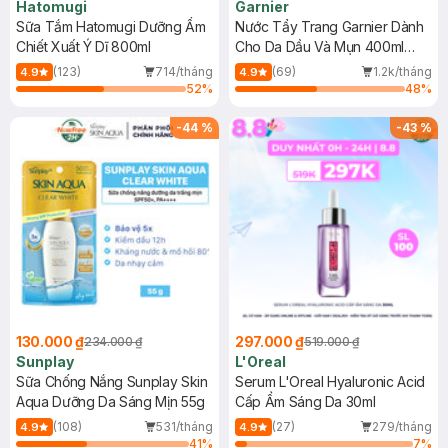
Hatomugi
Garnier
Sữa Tắm Hatomugi Dưỡng Ẩm
Nước Tẩy Trang Garnier Dành
Chiết Xuất Ý Dĩ 800ml
Cho Da Dầu Và Mụn 400ml
(Mới)
(123)
714/tháng
(69)
1.2k/tháng
4.9
4.9
52
%
48
%
-
44
%
-
43
%
130.000 ₫
297.000 ₫
234.000 ₫
519.000 ₫
Sunplay
L'Oreal
Sữa Chống Nắng Sunplay Skin
Serum L'Oreal Hyaluronic Acid
Aqua Dưỡng Da Sáng Mịn 55g
Cấp Ẩm Sáng Da 30ml
(108)
531/tháng
(27)
279/tháng
4.9
4.9
41
%
7
%