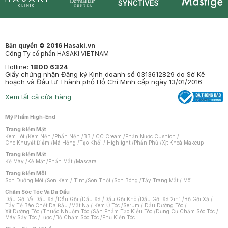
Synctives
Clinic
Dermahair
Mastige
Bản quyền © 2016 Hasaki.vn
Công Ty cổ phần HASAKI VIETNAM
Hotline:
1800 6324
Giấy chứng nhận Đăng ký Kinh doanh số 0313612829 do Sở Kế
hoạch và Đầu tư Thành phố Hồ Chí Minh cấp ngày 13/01/2016
Xem tất cả cửa hàng
Mỹ Phẩm High-End
Trang Điểm Mặt
Kem Lót
/
Kem Nền
/
Phấn Nền
/
BB / CC Cream
/
Phấn Nước Cushion
/
Che Khuyết Điểm
/
Má Hồng
/
Tạo Khối / Highlight
/
Phấn Phủ
/
Xịt Khoá Makeup
Trang Điểm Mắt
Kẻ Mày
/
Kẻ Mắt
/
Phấn Mắt
/
Mascara
Trang Điểm Môi
Son Dưỡng Môi
/
Son Kem / Tint
/
Son Thỏi
/
Son Bóng
/
Tẩy Trang Mắt / Môi
Chăm Sóc Tóc Và Da Đầu
Dầu Gội Và Dầu Xả
/
Dầu Gội
/
Dầu Xả
/
Dầu Gội Khô
/
Dầu Gội Xả 2in1
/
Bộ Gội Xả
/
Tẩy Tế Bào Chết Da Đầu
/
Mặt Nạ / Kem Ủ Tóc
/
Serum / Dầu Dưỡng Tóc
/
Xịt Dưỡng Tóc
/
Thuốc Nhuộm Tóc
/
Sản Phẩm Tạo Kiểu Tóc
/
Dụng Cụ Chăm Sóc Tóc
/
Máy Sấy Tóc
/
Lược
/
Bộ Chăm Sóc Tóc
/
Phụ Kiện Tóc