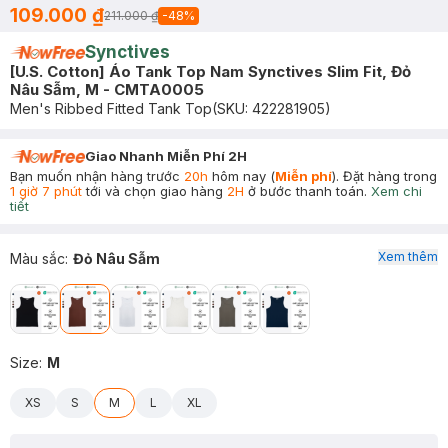
109.000 ₫
211.000 ₫
-
48
%
Synctives
[U.S. Cotton] Áo Tank Top Nam Synctives Slim Fit, Đỏ
Nâu Sẫm, M - CMTA0005
Men's Ribbed Fitted Tank Top
(SKU:
422281905
)
Giao Nhanh Miễn Phí 2H
Bạn muốn nhận hàng trước
20h
hôm nay (
Miễn phí
). Đặt hàng trong
1 giờ 7 phút
tới và chọn giao hàng
2H
ở bước thanh toán.
Xem chi
tiết
Xem thêm
Màu sắc
:
Đỏ Nâu Sẫm
Size
:
M
XS
S
M
L
XL