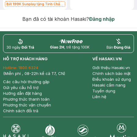
Bill 199K Sunplay tặng Tinh Chất
Chống Nắng 7g trị giá 30K (SL có
hạn)
Bạn đã có tài khoản Hasaki?
Đăng nhập
return
nowfree
price
HỖ TRỢ KHÁCH HÀNG
VỀ HASAKI.VN
Hotline:
1800 6324
Giới thiệu Hasaki.vn
(Miễn phí , 08-22h kể cả T7, CN)
Chính sách bảo mật
Điều khoản sử dụng
Các câu hỏi thường gặp
Hasaki cẩm nang
Gửi yêu cầu hỗ trợ
Tuyển dụng
Hướng dẫn đặt hàng
Liên hệ
Phương thức thanh toán
Phương thức vận chuyển
Chính sách đổi trả