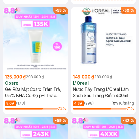
Mặt Cerave 30ml (SL có hạn)
-
55
%
-
50
%
135.000 ₫
145.000 ₫
298.000 ₫
289.000 ₫
Cosrx
L'Oreal
Gel Rửa Mặt Cosrx Tràm Trà,
Nước Tẩy Trang L'Oreal Làm
0.5% BHA Có Độ pH Thấp
Sạch Sâu Trang Điểm 400ml
150ml
(173)
(298)
916/tháng
5.0
4.8
72
%
71
%
-
59
%
-
42
%