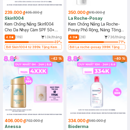
239.000 ₫
350.000 ₫
495.000 ₫
610.000 ₫
Skin1004
La Roche-Posay
Kem Chống Nắng Skin1004
Kem Chống Nắng La Roche-
Cho Da Nhạy Cảm SPF 50+
Posay Phổ Rộng, Nâng Tông
50ml
Kiềm Dầu 50ml
(119)
1.0k/tháng
(28)
736/tháng
4.8
4.9
49
%
71
%
Bill Skin1004 từ 399k Tặng Kem
Bill La roche-posay 399K Tặng
Chống Nắng Cho Da Nhạy Cảm
Gel rửa mặt da dầu nhạy cảm 50ml
SPF 50+ 20ml (SL Có Hạn)
(SL có hạn)
-
42
%
-
40
%
406.000 ₫
334.000 ₫
702.000 ₫
560.000 ₫
Anessa
Bioderma