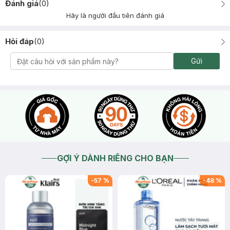
Đánh giá
(
0
)
Hãy là người đầu tiên đánh giá
Hỏi đáp
(
0
)
Gửi
GỢI Ý DÀNH RIÊNG CHO BẠN
-
57
%
-
48
%