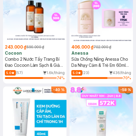
243.000 ₫
406.000 ₫
590.000 ₫
702.000 ₫
Cocoon
Anessa
Combo 2 Nước Tẩy Trang Bí
Sữa Chống Nắng Anessa Cho
Đao Cocoon Làm Sạch & Giảm
Da Nhạy Cảm & Trẻ Em 60ml
Dầu 500ml
(Mới)
(57)
1.6k/tháng
(23)
436/tháng
5.0
5.0
74
%
70
%
-
40
%
-
58
%