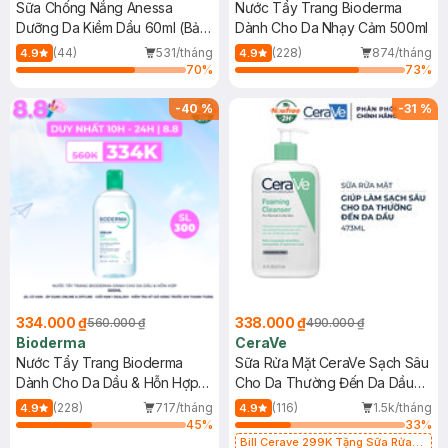
Sữa Chống Nắng Anessa
Nước Tẩy Trang Bioderma
Dưỡng Da Kiềm Dầu 60ml (Bản
Dành Cho Da Nhạy Cảm 500ml
Mới)
(44)
531/tháng
(228)
874/tháng
4.9
4.9
70
%
73
%
-
40
%
-
31
%
334.000 ₫
338.000 ₫
560.000 ₫
490.000 ₫
Bioderma
CeraVe
Nước Tẩy Trang Bioderma
Sữa Rửa Mặt CeraVe Sạch Sâu
Dành Cho Da Dầu & Hỗn Hợp
Cho Da Thường Đến Da Dầu
500ml
473ml
(228)
717/tháng
(116)
1.5k/tháng
4.9
4.9
45
%
33
%
Bill Cerave 299K Tặng Sữa Rửa