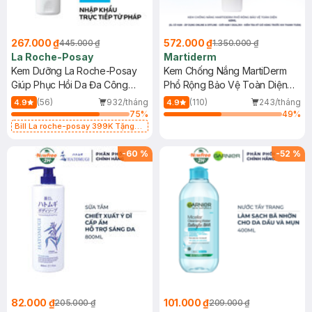
267.000 ₫
572.000 ₫
445.000 ₫
1.350.000 ₫
La Roche-Posay
Martiderm
Kem Dưỡng La Roche-Posay
Kem Chống Nắng MartiDerm
Giúp Phục Hồi Da Đa Công
Phổ Rộng Bảo Vệ Toàn Diện
Dụng 40ml
40ml
(56)
932/tháng
(110)
243/tháng
4.9
4.9
75
%
49
%
Bill La roche-posay 399K Tặng
Gel rửa mặt da dầu nhạy cảm 50ml
(SL có hạn)
-
60
%
-
52
%
82.000 ₫
101.000 ₫
205.000 ₫
209.000 ₫