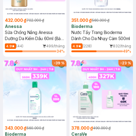
432.000 ₫
351.000 ₫
702.000 ₫
560.000 ₫
Anessa
Bioderma
Sữa Chống Nắng Anessa
Nước Tẩy Trang Bioderma
Dưỡng Da Kiềm Dầu 60ml (Bản
Dành Cho Da Nhạy Cảm 500ml
Mới)
(44)
499/tháng
(228)
832/tháng
4.9
4.9
34
%
49
%
-
39
%
-
23
%
343.000 ₫
378.000 ₫
560.000 ₫
490.000 ₫
Bioderma
CeraVe