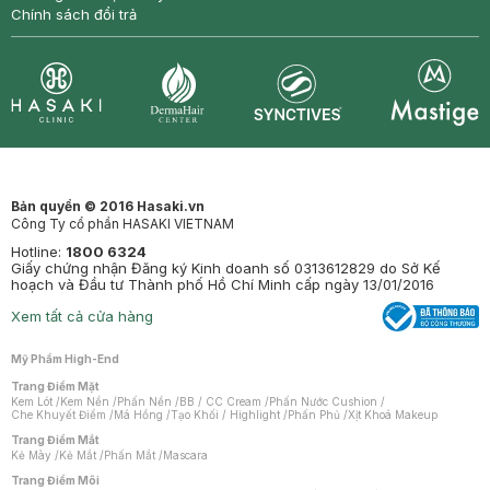
Chính sách đổi trả
Synctives
Clinic
Dermahair
Mastige
Bản quyền © 2016 Hasaki.vn
Công Ty cổ phần HASAKI VIETNAM
Hotline:
1800 6324
Giấy chứng nhận Đăng ký Kinh doanh số 0313612829 do Sở Kế
hoạch và Đầu tư Thành phố Hồ Chí Minh cấp ngày 13/01/2016
Xem tất cả cửa hàng
Mỹ Phẩm High-End
Trang Điểm Mặt
Kem Lót
/
Kem Nền
/
Phấn Nền
/
BB / CC Cream
/
Phấn Nước Cushion
/
Che Khuyết Điểm
/
Má Hồng
/
Tạo Khối / Highlight
/
Phấn Phủ
/
Xịt Khoá Makeup
Trang Điểm Mắt
Kẻ Mày
/
Kẻ Mắt
/
Phấn Mắt
/
Mascara
Trang Điểm Môi