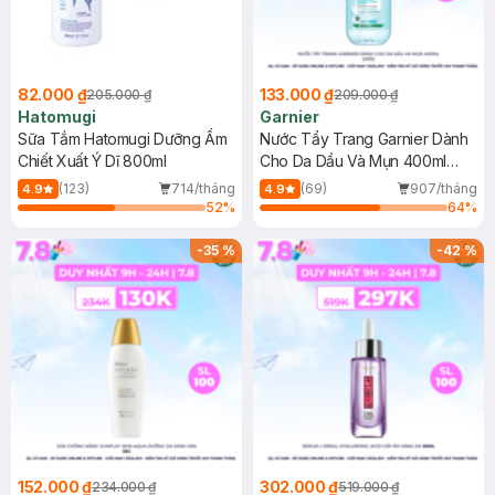
82.000 ₫
133.000 ₫
205.000 ₫
209.000 ₫
Hatomugi
Garnier
Sữa Tắm Hatomugi Dưỡng Ẩm
Nước Tẩy Trang Garnier Dành
Chiết Xuất Ý Dĩ 800ml
Cho Da Dầu Và Mụn 400ml
(Mới)
(123)
714/tháng
(69)
907/tháng
4.9
4.9
52
%
64
%
-
35
%
-
42
%
152.000 ₫
302.000 ₫
234.000 ₫
519.000 ₫