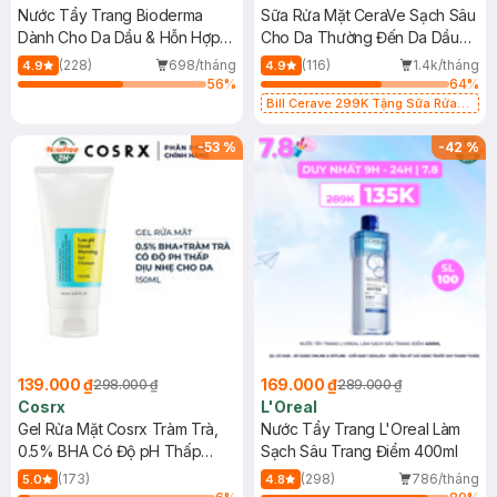
Nước Tẩy Trang Bioderma
Sữa Rửa Mặt CeraVe Sạch Sâu
Dành Cho Da Dầu & Hỗn Hợp
Cho Da Thường Đến Da Dầu
500ml
473ml
(228)
698/tháng
(116)
1.4k/tháng
4.9
4.9
56
%
64
%
Bill Cerave 299K Tặng Sữa Rửa
Mặt Cerave 30ml (SL có hạn)
-
53
%
-
42
%
139.000 ₫
169.000 ₫
298.000 ₫
289.000 ₫
Cosrx
L'Oreal
Gel Rửa Mặt Cosrx Tràm Trà,
Nước Tẩy Trang L'Oreal Làm
0.5% BHA Có Độ pH Thấp
Sạch Sâu Trang Điểm 400ml
150ml
(173)
(298)
786/tháng
5.0
4.8