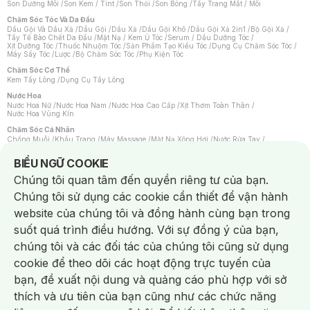
Son Dưỡng Môi
/
Son Kem / Tint
/
Son Thỏi
/
Son Bóng
/
Tẩy Trang Mắt / Môi
Chăm Sóc Tóc Và Da Đầu
Dầu Gội Và Dầu Xả
/
Dầu Gội
/
Dầu Xả
/
Dầu Gội Khô
/
Dầu Gội Xả 2in1
/
Bộ Gội Xả
/
Tẩy Tế Bào Chết Da Đầu
/
Mặt Nạ / Kem Ủ Tóc
/
Serum / Dầu Dưỡng Tóc
/
Xịt Dưỡng Tóc
/
Thuốc Nhuộm Tóc
/
Sản Phẩm Tạo Kiểu Tóc
/
Dụng Cụ Chăm Sóc Tóc
/
Máy Sấy Tóc
/
Lược
/
Bộ Chăm Sóc Tóc
/
Phụ Kiện Tóc
Chăm Sóc Cơ Thể
Kem Tẩy Lông
/
Dụng Cụ Tẩy Lông
Nước Hoa
Nước Hoa Nữ
/
Nước Hoa Nam
/
Nước Hoa Cao Cấp
/
Xịt Thơm Toàn Thân
/
Nước Hoa Vùng Kín
Chăm Sóc Cá Nhân
Chống Muỗi
/
Khẩu Trang
/
Máy Massage
/
Mặt Nạ Xông Hơi
/
Nước Rửa Tay
/
Sản Phẩm Chăm Sóc Khác
/
Bàn Chải Đánh Răng
/
Bàn Chải Điện
/
Hỗ Trợ Trắng Răng
/
Kem Đánh Răng
/
Máy Tăm Nước
/
Nước Súc Miệng
/
Notice about cookies usage
BIỂU NGỮ COOKIE
Tăm / Chỉ Nha Khoa
/
Xịt Thơm Miệng
/
Dung Dịch Vệ Sinh
/
Dưỡng Vùng Kín
/
Khăn Ướt Vệ Sinh Vùng Kín
/
Băng Vệ Sinh
/
Tampon
/
Bọt Cạo Râu
/
Dao Cạo Râu
/
Chúng tôi quan tâm đến quyền riêng tư của bạn.
Máy Cạo Râu
Chúng tôi sử dụng các cookie cần thiết để vận hành
Vấn Đề Về Da
Da Dầu / Lỗ Chân Lông To
/
Da Khô / Mất Nước
/
Da Lão Hóa
/
Da Mụn
/
website của chúng tôi và đồng hành cùng bạn trong
Da Nhạy Cảm / Kích Ứng
/
Da Xỉn Màu
/
Thâm / Nám / Tàn Nhang
/
Quầng Thâm & Bọng Mắt
/
Sẹo
/
Viêm Da Cơ Địa
suốt quá trình điều hướng. Với sự đồng ý của bạn,
Dụng Cụ / Phụ Kiện Chăm Sóc Da
chúng tôi và các đối tác của chúng tôi cũng sử dụng
Bông Tẩy Trang
/
Khăn Lau Mặt Khô
/
Dụng Cụ / Máy Rửa Mặt
/
Máy Chăm Sóc Da
/
Dụng Cụ Chăm Sóc Khác
cookie để theo dõi các hoạt động trực tuyến của
bạn, đề xuất nội dung và quảng cáo phù hợp với sở
Chat i
thích và ưu tiên của bạn cũng như các chức năng