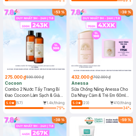
6
%
89
%
-
53
%
-
38
%
275.000 ₫
432.000 ₫
590.000 ₫
702.000 ₫
Cocoon
Anessa
Combo 2 Nước Tẩy Trang Bí
Sữa Chống Nắng Anessa Cho
Đao Cocoon Làm Sạch & Giảm
Da Nhạy Cảm & Trẻ Em 60ml
Dầu 500ml
(Mới)
(57)
1.4k/tháng
(23)
410/tháng
5.0
5.0
75
%
34
%
-
38
%
-
59
%