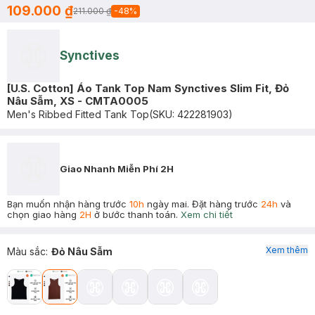
109.000 ₫
211.000 ₫
-
48
%
Synctives
[U.S. Cotton] Áo Tank Top Nam Synctives Slim Fit, Đỏ
Nâu Sẫm, XS - CMTA0005
Men's Ribbed Fitted Tank Top
(SKU:
422281903
)
Giao Nhanh Miễn Phí 2H
Bạn muốn nhận hàng trước
10h
ngày mai. Đặt hàng trước
24h
và
chọn giao hàng
2H
ở bước thanh toán.
Xem chi tiết
Xem thêm
Màu sắc
:
Đỏ Nâu Sẫm