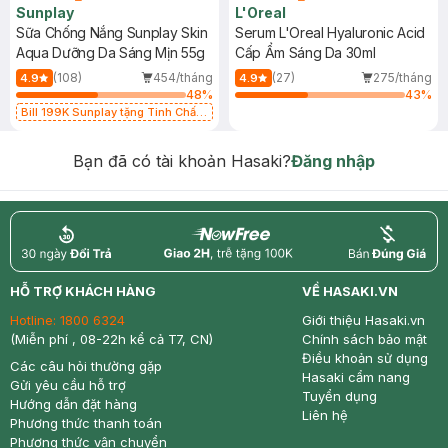
Sunplay
L'Oreal
Sữa Chống Nắng Sunplay Skin
Serum L'Oreal Hyaluronic Acid
Aqua Dưỡng Da Sáng Mịn 55g
Cấp Ẩm Sáng Da 30ml
(108)
454/tháng
(27)
275/tháng
4.9
4.9
48
%
43
%
Bill 199K Sunplay tặng Tinh Chất
Chống Nắng 7g trị giá 30K (SL có
hạn)
Bạn đã có tài khoản Hasaki?
Đăng nhập
return
nowfree
price
HỖ TRỢ KHÁCH HÀNG
VỀ HASAKI.VN
Hotline:
1800 6324
Giới thiệu Hasaki.vn
(Miễn phí , 08-22h kể cả T7, CN)
Chính sách bảo mật
Điều khoản sử dụng
Các câu hỏi thường gặp
Hasaki cẩm nang
Gửi yêu cầu hỗ trợ
Tuyển dụng
Hướng dẫn đặt hàng
Liên hệ
Phương thức thanh toán
Phương thức vận chuyển