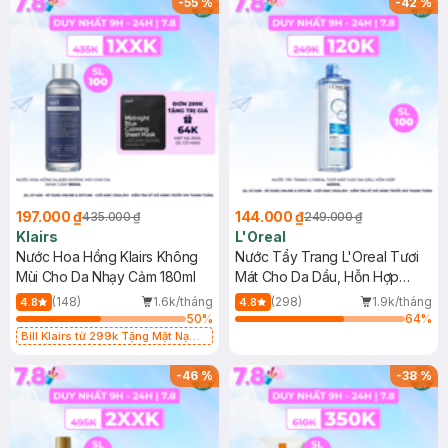
-
55
%
-
42
%
197.000 ₫
144.000 ₫
435.000 ₫
249.000 ₫
Klairs
L'Oreal
Nước Hoa Hồng Klairs Không
Nước Tẩy Trang L'Oreal Tươi
Mùi Cho Da Nhạy Cảm 180ml
Mát Cho Da Dầu, Hỗn Hợp
400ml
(148)
1.6k/tháng
(298)
1.9k/tháng
4.8
4.8
50
%
64
%
Bill Klairs từ 299k Tặng Mặt Nạ
Làm Dịu Da & Kiểm Soát Dầu Nhờn
25ml (SL Có Hạn)
-
46
%
-
38
%