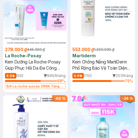
278.000 ₫
553.000 ₫
445.000 ₫
1.350.000 ₫
La Roche-Posay
Martiderm
Kem Dưỡng La Roche-Posay
Kem Chống Nắng MartiDerm
Giúp Phục Hồi Da Đa Công
Phổ Rộng Bảo Vệ Toàn Diện
Dụng 40ml
40ml
(56)
895/tháng
(110)
251/tháng
4.9
4.9
68
%
75
%
Bill La roche-posay 399K Tặng
Gel rửa mặt da dầu nhạy cảm 50ml
(SL có hạn)
-
60
%
-
36
%