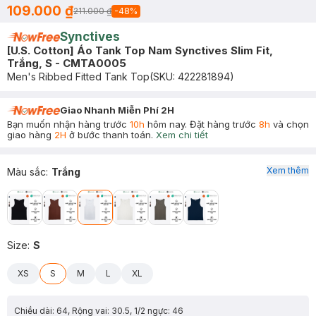
109.000 ₫
211.000 ₫
-
48
%
Synctives
[U.S. Cotton] Áo Tank Top Nam Synctives Slim Fit,
Trắng, S - CMTA0005
Men's Ribbed Fitted Tank Top
(SKU:
422281894
)
Giao Nhanh Miễn Phí 2H
Bạn muốn nhận hàng trước
10h
hôm nay. Đặt hàng trước
8h
và chọn
giao hàng
2H
ở bước thanh toán.
Xem chi tiết
Xem thêm
Màu sắc
:
Trắng
Size
:
S
XS
S
M
L
XL
Chiều dài: 64, Rộng vai: 30.5, 1/2 ngực: 46