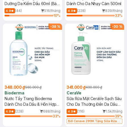
Dưỡng Da Kiềm Dầu 60ml (Bản
Dành Cho Da Nhạy Cảm 500ml
Mới)
(44)
516/tháng
(228)
839/tháng
4.9
4.9
10
%
33
%
-
38
%
-
30
%
348.000 ₫
341.000 ₫
560.000 ₫
490.000 ₫
Bioderma
CeraVe
Nước Tẩy Trang Bioderma
Sữa Rửa Mặt CeraVe Sạch Sâu
Dành Cho Da Dầu & Hỗn Hợp
Cho Da Thường Đến Da Dầu
500ml
473ml
(228)
688/tháng
(116)
1.5k/tháng
4.9
4.9
33
%
39
%
Bill Cerave 299K Tặng Sữa Rửa
Mặt Cerave 30ml (SL có hạn)