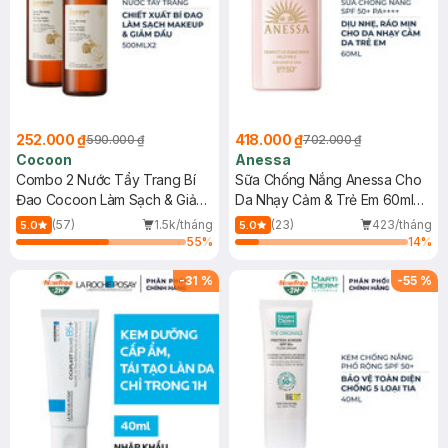
252.000 ₫
418.000 ₫
590.000 ₫
702.000 ₫
Cocoon
Anessa
Combo 2 Nước Tẩy Trang Bí
Sữa Chống Nắng Anessa Cho
Đao Cocoon Làm Sạch & Giảm
Da Nhạy Cảm & Trẻ Em 60ml
Dầu 500ml
(Mới)
(57)
1.5k/tháng
(23)
423/tháng
5.0
5.0
55
%
14
%
-
31
%
-
55
%