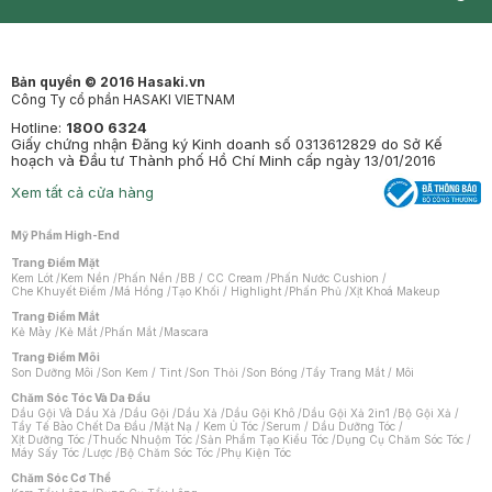
Synctives
Clinic
Dermahair
Mastige
Bản quyền © 2016 Hasaki.vn
Công Ty cổ phần HASAKI VIETNAM
Hotline:
1800 6324
Giấy chứng nhận Đăng ký Kinh doanh số 0313612829 do Sở Kế
hoạch và Đầu tư Thành phố Hồ Chí Minh cấp ngày 13/01/2016
Xem tất cả cửa hàng
Mỹ Phẩm High-End
Trang Điểm Mặt
Kem Lót
/
Kem Nền
/
Phấn Nền
/
BB / CC Cream
/
Phấn Nước Cushion
/
Che Khuyết Điểm
/
Má Hồng
/
Tạo Khối / Highlight
/
Phấn Phủ
/
Xịt Khoá Makeup
Trang Điểm Mắt
Kẻ Mày
/
Kẻ Mắt
/
Phấn Mắt
/
Mascara
Trang Điểm Môi
Son Dưỡng Môi
/
Son Kem / Tint
/
Son Thỏi
/
Son Bóng
/
Tẩy Trang Mắt / Môi
Chăm Sóc Tóc Và Da Đầu
Dầu Gội Và Dầu Xả
/
Dầu Gội
/
Dầu Xả
/
Dầu Gội Khô
/
Dầu Gội Xả 2in1
/
Bộ Gội Xả
/
Tẩy Tế Bào Chết Da Đầu
/
Mặt Nạ / Kem Ủ Tóc
/
Serum / Dầu Dưỡng Tóc
/
Xịt Dưỡng Tóc
/
Thuốc Nhuộm Tóc
/
Sản Phẩm Tạo Kiểu Tóc
/
Dụng Cụ Chăm Sóc Tóc
/
Máy Sấy Tóc
/
Lược
/
Bộ Chăm Sóc Tóc
/
Phụ Kiện Tóc
Chăm Sóc Cơ Thể