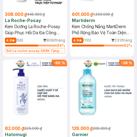
308.000 ₫
601.000 ₫
445.000 ₫
1.350.000 ₫
La Roche-Posay
Martiderm
Kem Dưỡng La Roche-Posay
Kem Chống Nắng MartiDerm
Giúp Phục Hồi Da Đa Công
Phổ Rộng Bảo Vệ Toàn Diện
Dụng 40ml
40ml
(56)
808/tháng
(110)
231/tháng
4.9
4.9
64
%
62
%
Bill La roche-posay 399K Tặng
Gel rửa mặt da dầu nhạy cảm 50ml
(SL có hạn)
-
60
%
-
38
%
82.000 ₫
129.000 ₫
205.000 ₫
209.000 ₫
Hatomugi
Garnier