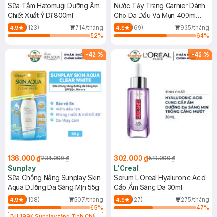
Sữa Tắm Hatomugi Dưỡng Ẩm
Nước Tẩy Trang Garnier Dành
Chiết Xuất Ý Dĩ 800ml
Cho Da Dầu Và Mụn 400ml
(Mới)
(123)
714/tháng
(69)
935/tháng
4.9
4.9
52
%
64
%
-
42
%
-
42
%
136.000 ₫
302.000 ₫
234.000 ₫
519.000 ₫
Sunplay
L'Oreal
Sữa Chống Nắng Sunplay Skin
Serum L'Oreal Hyaluronic Acid
Aqua Dưỡng Da Sáng Mịn 55g
Cấp Ẩm Sáng Da 30ml
(108)
507/tháng
(27)
275/tháng
4.9
4.9
65
%
47
%
Bill 199K Sunplay tặng Tinh Chất