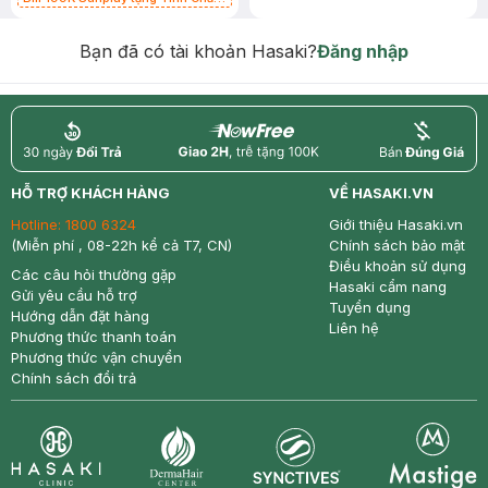
Chống Nắng 7g trị giá 30K (SL có
hạn)
Bạn đã có tài khoản Hasaki?
Đăng nhập
return
nowfree
price
HỖ TRỢ KHÁCH HÀNG
VỀ HASAKI.VN
Hotline:
1800 6324
Giới thiệu Hasaki.vn
(Miễn phí , 08-22h kể cả T7, CN)
Chính sách bảo mật
Điều khoản sử dụng
Các câu hỏi thường gặp
Hasaki cẩm nang
Gửi yêu cầu hỗ trợ
Tuyển dụng
Hướng dẫn đặt hàng
Liên hệ
Phương thức thanh toán
Phương thức vận chuyển
Chính sách đổi trả