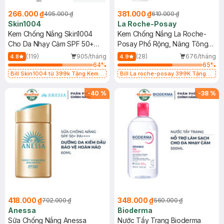
266.000 ₫
381.000 ₫
495.000 ₫
610.000 ₫
Skin1004
La Roche-Posay
Kem Chống Nắng Skin1004
Kem Chống Nắng La Roche-
Cho Da Nhạy Cảm SPF 50+
Posay Phổ Rộng, Nâng Tông
50ml
Kiềm Dầu 50ml
(119)
905/tháng
(28)
676/tháng
4.8
4.9
64
%
65
%
Bill Skin1004 từ 399k Tặng Kem
Bill La roche-posay 399K Tặng
Chống Nắng Cho Da Nhạy Cảm
Gel rửa mặt da dầu nhạy cảm 50ml
SPF 50+ 20ml (SL Có Hạn)
(SL có hạn)
-
40
%
-
38
%
418.000 ₫
348.000 ₫
702.000 ₫
560.000 ₫
Anessa
Bioderma
Sữa Chống Nắng Anessa
Nước Tẩy Trang Bioderma