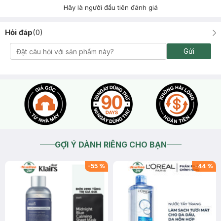
Hãy là người đầu tiên đánh giá
Hỏi đáp
(
0
)
Gửi
GỢI Ý DÀNH RIÊNG CHO BẠN
-
55
%
-
44
%