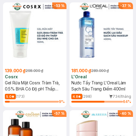
-
53
%
-
37
%
139.000 ₫
181.000 ₫
298.000 ₫
289.000 ₫
Cosrx
L'Oreal
Gel Rửa Mặt Cosrx Tràm Trà,
Nước Tẩy Trang L'Oreal Làm
0.5% BHA Có Độ pH Thấp
Sạch Sâu Trang Điểm 400ml
150ml
(173)
(298)
734/tháng
5.0
4.8
9
%
64
%
-
57
%
-
40
%