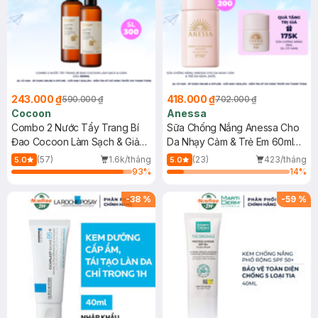
243.000 ₫
418.000 ₫
590.000 ₫
702.000 ₫
Cocoon
Anessa
Combo 2 Nước Tẩy Trang Bí
Sữa Chống Nắng Anessa Cho
Đao Cocoon Làm Sạch & Giảm
Da Nhạy Cảm & Trẻ Em 60ml
Dầu 500ml
(Mới)
(57)
1.6k/tháng
(23)
423/tháng
5.0
5.0
93
%
14
%
-
38
%
-
59
%