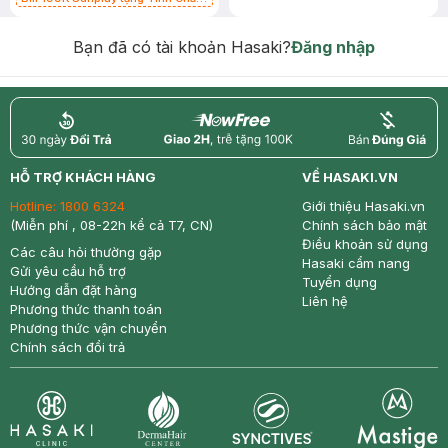
Chống Nắng 7g trị giá 30K (SL có
hạn)
Bạn đã có tài khoản Hasaki?
Đăng nhập
return
nowfree
price
HỖ TRỢ KHÁCH HÀNG
VỀ HASAKI.VN
Hotline:
1800 6324
Giới thiệu Hasaki.vn
(Miễn phí , 08-22h kể cả T7, CN)
Chính sách bảo mật
Điều khoản sử dụng
Các câu hỏi thường gặp
Hasaki cẩm nang
Gửi yêu cầu hỗ trợ
Tuyển dụng
Hướng dẫn đặt hàng
Liên hệ
Phương thức thanh toán
Phương thức vận chuyển
Chính sách đổi trả