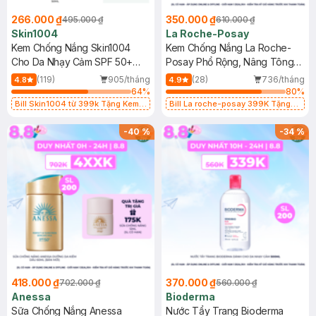
266.000 ₫
350.000 ₫
495.000 ₫
610.000 ₫
Skin1004
La Roche-Posay
Kem Chống Nắng Skin1004
Kem Chống Nắng La Roche-
Cho Da Nhạy Cảm SPF 50+
Posay Phổ Rộng, Nâng Tông
50ml
Kiềm Dầu 50ml
(119)
905/tháng
(28)
736/tháng
4.8
4.9
64
%
80
%
Bill Skin1004 từ 399k Tặng Kem
Bill La roche-posay 399K Tặng
Chống Nắng Cho Da Nhạy Cảm
Gel rửa mặt da dầu nhạy cảm 50ml
SPF 50+ 20ml (SL Có Hạn)
(SL có hạn)
-
40
%
-
34
%
418.000 ₫
370.000 ₫
702.000 ₫
560.000 ₫
Anessa
Bioderma
Sữa Chống Nắng Anessa
Nước Tẩy Trang Bioderma