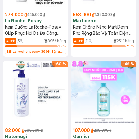
278.000 ₫
553.000 ₫
445.000 ₫
1.350.000 ₫
La Roche-Posay
Martiderm
Kem Dưỡng La Roche-Posay
Kem Chống Nắng MartiDerm
Giúp Phục Hồi Da Đa Công
Phổ Rộng Bảo Vệ Toàn Diện
Dụng 40ml
40ml
(56)
895/tháng
(110)
251/tháng
4.9
4.9
23
%
75
%
Bill La roche-posay 399K Tặng
Gel rửa mặt da dầu nhạy cảm 50ml
(SL có hạn)
-
60
%
-
49
%
82.000 ₫
107.000 ₫
205.000 ₫
209.000 ₫
Hatomugi
Garnier