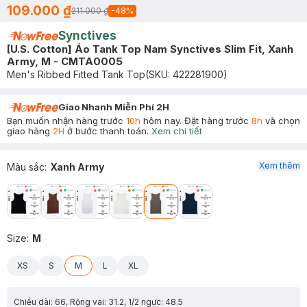
109.000 ₫
211.000 ₫
-
48
%
Synctives
[U.S. Cotton] Áo Tank Top Nam Synctives Slim Fit, Xanh
Army, M - CMTA0005
Men's Ribbed Fitted Tank Top
(SKU:
422281900
)
Giao Nhanh Miễn Phí 2H
Bạn muốn nhận hàng trước
10h
hôm nay. Đặt hàng trước
8h
và chọn
giao hàng
2H
ở bước thanh toán.
Xem chi tiết
Xem thêm
Màu sắc
:
Xanh Army
Size
:
M
XS
S
M
L
XL
Chiều dài: 66, Rộng vai: 31.2, 1/2 ngực: 48.5