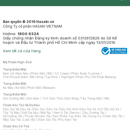
Synctives
Clinic
Dermahair
Mastige
Bản quyền © 2016 Hasaki.vn
Công Ty cổ phần HASAKI VIETNAM
Hotline:
1800 6324
Giấy chứng nhận Đăng ký Kinh doanh số 0313612829 do Sở Kế
hoạch và Đầu tư Thành phố Hồ Chí Minh cấp ngày 13/01/2016
Xem tất cả cửa hàng
Mỹ Phẩm High-End
Trang Điểm Mặt
Kem Lót
/
Kem Nền
/
Phấn Nền
/
BB / CC Cream
/
Phấn Nước Cushion
/
Che Khuyết Điểm
/
Má Hồng
/
Tạo Khối / Highlight
/
Phấn Phủ
/
Xịt Khoá Makeup
Trang Điểm Mắt
Kẻ Mày
/
Kẻ Mắt
/
Phấn Mắt
/
Mascara
Trang Điểm Môi
Son Dưỡng Môi
/
Son Kem / Tint
/
Son Thỏi
/
Son Bóng
/
Tẩy Trang Mắt / Môi
Chăm Sóc Tóc Và Da Đầu
Dầu Gội Và Dầu Xả
/
Dầu Gội
/
Dầu Xả
/
Dầu Gội Khô
/
Dầu Gội Xả 2in1
/
Bộ Gội Xả
/
Tẩy Tế Bào Chết Da Đầu
/
Mặt Nạ / Kem Ủ Tóc
/
Serum / Dầu Dưỡng Tóc
/
Xịt Dưỡng Tóc
/
Thuốc Nhuộm Tóc
/
Sản Phẩm Tạo Kiểu Tóc
/
Dụng Cụ Chăm Sóc Tóc
/
Máy Sấy Tóc
/
Lược
/
Bộ Chăm Sóc Tóc
/
Phụ Kiện Tóc
Chăm Sóc Cơ Thể