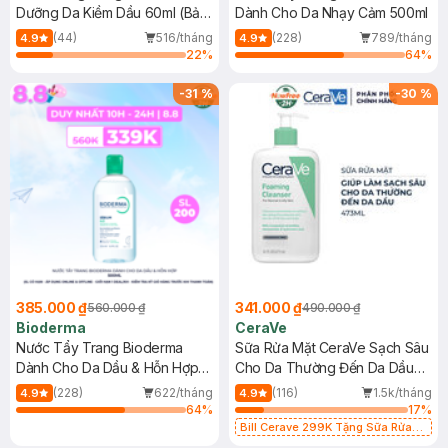
Dưỡng Da Kiềm Dầu 60ml (Bản
Dành Cho Da Nhạy Cảm 500ml
Mới)
(44)
516/tháng
(228)
789/tháng
4.9
4.9
22
%
64
%
-
31
%
-
30
%
385.000 ₫
341.000 ₫
560.000 ₫
490.000 ₫
Bioderma
CeraVe
Nước Tẩy Trang Bioderma
Sữa Rửa Mặt CeraVe Sạch Sâu
Dành Cho Da Dầu & Hỗn Hợp
Cho Da Thường Đến Da Dầu
500ml
473ml
(228)
622/tháng
(116)
1.5k/tháng
4.9
4.9
64
%
17
%
Bill Cerave 299K Tặng Sữa Rửa
Mặt Cerave 30ml (SL có hạn)