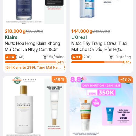
218.000 ₫
144.000 ₫
435.000 ₫
249.000 ₫
Klairs
L'Oreal
Nước Hoa Hồng Klairs Không
Nước Tẩy Trang L'Oreal Tươi
Mùi Cho Da Nhạy Cảm 180ml
Mát Cho Da Dầu, Hỗn Hợp
400ml
(148)
1.5k/tháng
(298)
1.9k/tháng
4.8
4.8
64
%
64
%
Bill Klairs từ 299k Tặng Mặt Nạ
Làm Dịu Da & Kiểm Soát Dầu Nhờn
25ml (SL Có Hạn)
-
46
%
-
43
%