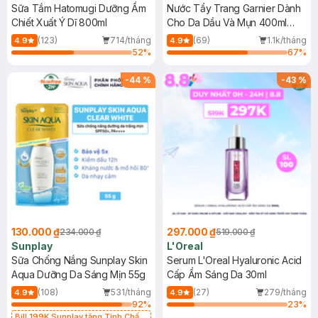
Sữa Tắm Hatomugi Dưỡng Ẩm
Nước Tẩy Trang Garnier Dành
Chiết Xuất Ý Dĩ 800ml
Cho Da Dầu Và Mụn 400ml
(Mới)
(123)
714/tháng
(69)
1.1k/tháng
4.9
4.9
52
%
67
%
-
44
%
-
43
%
130.000 ₫
297.000 ₫
234.000 ₫
519.000 ₫
Sunplay
L'Oreal
Sữa Chống Nắng Sunplay Skin
Serum L'Oreal Hyaluronic Acid
Aqua Dưỡng Da Sáng Mịn 55g
Cấp Ẩm Sáng Da 30ml
(108)
531/tháng
(27)
279/tháng
4.9
4.9
92
%
23
%
Bill 199K Sunplay tặng Tinh Chất