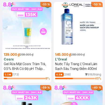
-
53
%
-
50
%
139.000 ₫
145.000 ₫
298.000 ₫
289.000 ₫
Cosrx
L'Oreal
Gel Rửa Mặt Cosrx Tràm Trà,
Nước Tẩy Trang L'Oreal Làm
0.5% BHA Có Độ pH Thấp
Sạch Sâu Trang Điểm 400ml
150ml
(173)
(298)
916/tháng
5.0
4.8
8
%
45
%
-
59
%
-
40
%