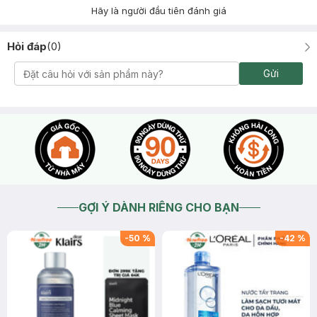
Hãy là người đầu tiên đánh giá
Hỏi đáp
(
0
)
Gửi
GỢI Ý DÀNH RIÊNG CHO BẠN
-
50
%
-
42
%