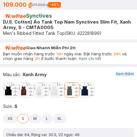
109.000 ₫
211.000 ₫
-
48
%
Synctives
[U.S. Cotton] Áo Tank Top Nam Synctives Slim Fit, Xanh
Army, S - CMTA0005
Men's Ribbed Fitted Tank Top
(SKU:
422281899
)
Giao Nhanh Miễn Phí 2H
Bạn muốn nhận hàng trước
10h
ngày mai. Đặt hàng trước
24h
và
chọn giao hàng
2H
ở bước thanh toán.
Xem chi tiết
Xem thêm
Màu sắc
:
Xanh Army
Size
:
S
XS
S
M
L
XL
Chiều dài: 64, Rộng vai: 30.5, 1/2 ngực: 46