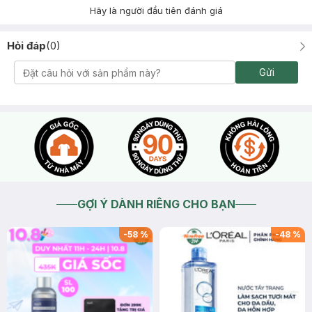
Hãy là người đầu tiên đánh giá
Hỏi đáp
(
0
)
Gửi
GỢI Ý DÀNH RIÊNG CHO BẠN
-
58
%
-
48
%