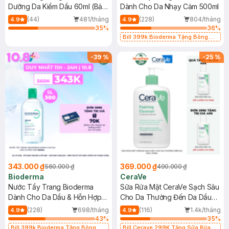
Dưỡng Da Kiềm Dầu 60ml (Bản
Dành Cho Da Nhạy Cảm 500ml
Mới)
(44)
481/tháng
(228)
804/tháng
4.9
4.9
35
%
36
%
Bill 399k Bioderma Tặng Bông
Tẩy Trang Hộp 50 Miếng (SL có
hạn)
-
39
%
-
25
%
343.000 ₫
369.000 ₫
560.000 ₫
490.000 ₫
Bioderma
CeraVe
Nước Tẩy Trang Bioderma
Sữa Rửa Mặt CeraVe Sạch Sâu
Dành Cho Da Dầu & Hỗn Hợp
Cho Da Thường Đến Da Dầu
500ml
473ml
(228)
698/tháng
(116)
1.4k/tháng
4.9
4.9
43
%
35
%
Bill 399k Bioderma Tặng Bông
Bill Cerave 299K Tặng Sữa Rửa