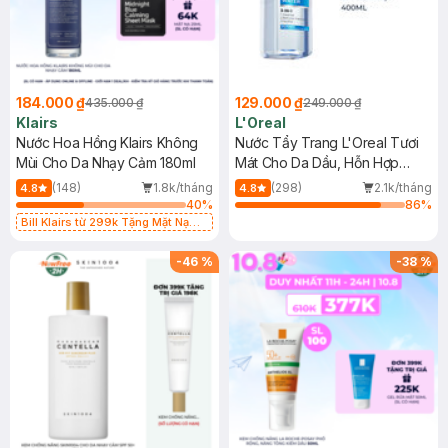
184.000 ₫
129.000 ₫
435.000 ₫
249.000 ₫
Klairs
L'Oreal
Nước Hoa Hồng Klairs Không
Nước Tẩy Trang L'Oreal Tươi
Mùi Cho Da Nhạy Cảm 180ml
Mát Cho Da Dầu, Hỗn Hợp
400ml
(148)
1.8k/tháng
(298)
2.1k/tháng
4.8
4.8
40
%
86
%
Bill Klairs từ 299k Tặng Mặt Nạ
Làm Dịu Da & Kiểm Soát Dầu Nhờn
25ml (SL Có Hạn)
-
46
%
-
38
%