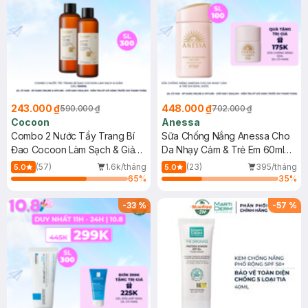
243.000 ₫
448.000 ₫
590.000 ₫
702.000 ₫
Cocoon
Anessa
Combo 2 Nước Tẩy Trang Bí
Sữa Chống Nắng Anessa Cho
Đao Cocoon Làm Sạch & Giảm
Da Nhạy Cảm & Trẻ Em 60ml
Dầu 500ml
(Mới)
(57)
1.6k/tháng
(23)
395/tháng
5.0
5.0
65
%
35
%
-
33
%
-
57
%