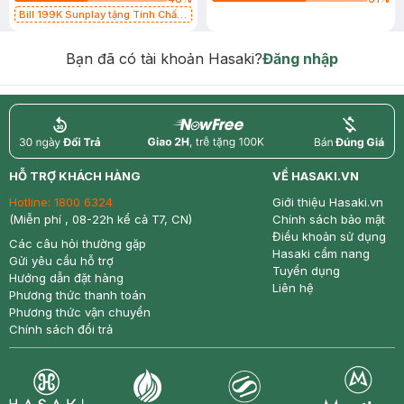
Bill 199K Sunplay tặng Tinh Chất
Chống Nắng 7g trị giá 30K (SL có
hạn)
Bạn đã có tài khoản Hasaki?
Đăng nhập
return
nowfree
price
HỖ TRỢ KHÁCH HÀNG
VỀ HASAKI.VN
Hotline:
1800 6324
Giới thiệu Hasaki.vn
(Miễn phí , 08-22h kể cả T7, CN)
Chính sách bảo mật
Điều khoản sử dụng
Các câu hỏi thường gặp
Hasaki cẩm nang
Gửi yêu cầu hỗ trợ
Tuyển dụng
Hướng dẫn đặt hàng
Liên hệ
Phương thức thanh toán
Phương thức vận chuyển
Chính sách đổi trả