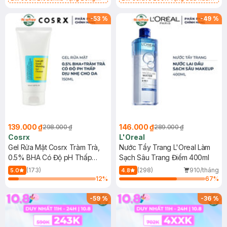
Tẩy Trang Hộp 50 Miếng (SL có
Mặt Cerave 30ml (SL có hạn)
hạn)
-
53
%
-
49
%
139.000 ₫
146.000 ₫
298.000 ₫
289.000 ₫
Cosrx
L'Oreal
Gel Rửa Mặt Cosrx Tràm Trà,
Nước Tẩy Trang L'Oreal Làm
0.5% BHA Có Độ pH Thấp
Sạch Sâu Trang Điểm 400ml
150ml
(173)
(298)
910/tháng
5.0
4.8
12
%
67
%
-
59
%
-
36
%