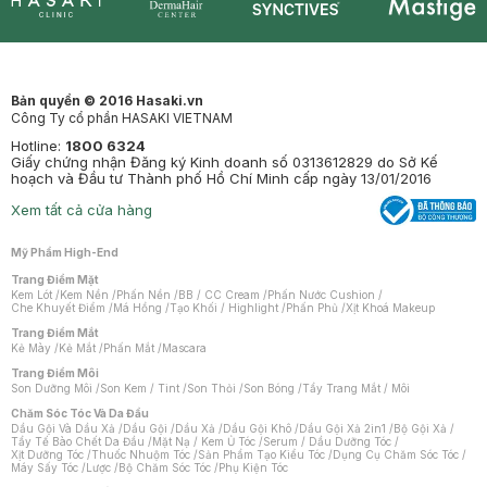
Synctives
Clinic
Dermahair
Mastige
Bản quyền © 2016 Hasaki.vn
Công Ty cổ phần HASAKI VIETNAM
Hotline:
1800 6324
Giấy chứng nhận Đăng ký Kinh doanh số 0313612829 do Sở Kế
hoạch và Đầu tư Thành phố Hồ Chí Minh cấp ngày 13/01/2016
Xem tất cả cửa hàng
Mỹ Phẩm High-End
Trang Điểm Mặt
Kem Lót
/
Kem Nền
/
Phấn Nền
/
BB / CC Cream
/
Phấn Nước Cushion
/
Che Khuyết Điểm
/
Má Hồng
/
Tạo Khối / Highlight
/
Phấn Phủ
/
Xịt Khoá Makeup
Trang Điểm Mắt
Kẻ Mày
/
Kẻ Mắt
/
Phấn Mắt
/
Mascara
Trang Điểm Môi
Son Dưỡng Môi
/
Son Kem / Tint
/
Son Thỏi
/
Son Bóng
/
Tẩy Trang Mắt / Môi
Chăm Sóc Tóc Và Da Đầu
Dầu Gội Và Dầu Xả
/
Dầu Gội
/
Dầu Xả
/
Dầu Gội Khô
/
Dầu Gội Xả 2in1
/
Bộ Gội Xả
/
Tẩy Tế Bào Chết Da Đầu
/
Mặt Nạ / Kem Ủ Tóc
/
Serum / Dầu Dưỡng Tóc
/
Xịt Dưỡng Tóc
/
Thuốc Nhuộm Tóc
/
Sản Phẩm Tạo Kiểu Tóc
/
Dụng Cụ Chăm Sóc Tóc
/
Máy Sấy Tóc
/
Lược
/
Bộ Chăm Sóc Tóc
/
Phụ Kiện Tóc