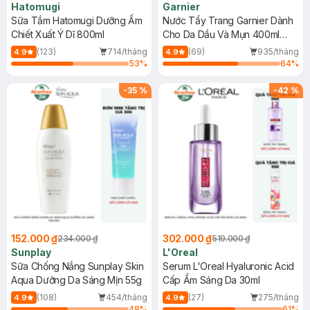
Hatomugi
Garnier
Sữa Tắm Hatomugi Dưỡng Ẩm
Nước Tẩy Trang Garnier Dành
Chiết Xuất Ý Dĩ 800ml
Cho Da Dầu Và Mụn 400ml
(Mới)
(123)
714/tháng
(69)
935/tháng
4.9
4.9
53
%
64
%
-
35
%
-
42
%
152.000 ₫
302.000 ₫
234.000 ₫
519.000 ₫
Sunplay
L'Oreal
Sữa Chống Nắng Sunplay Skin
Serum L'Oreal Hyaluronic Acid
Aqua Dưỡng Da Sáng Mịn 55g
Cấp Ẩm Sáng Da 30ml
(108)
454/tháng
(27)
275/tháng
4.9
4.9
48
%
61
%