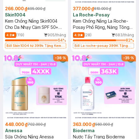
266.000 ₫
377.000 ₫
495.000 ₫
610.000 ₫
Skin1004
La Roche-Posay
Kem Chống Nắng Skin1004
Kem Chống Nắng La Roche-
Cho Da Nhạy Cảm SPF 50+
Posay Phổ Rộng, Nâng Tông
50ml
Kiềm Dầu 50ml
(119)
905/tháng
(28)
683/tháng
4.8
4.9
64
%
82
%
Bill Skin1004 từ 399k Tặng Kem
Bill La roche-posay 399K Tặng
Chống Nắng Cho Da Nhạy Cảm
Gel rửa mặt da dầu nhạy cảm 50ml
SPF 50+ 20ml (SL Có Hạn)
(SL có hạn)
-
36
%
-
35
%
448.000 ₫
363.000 ₫
702.000 ₫
560.000 ₫
Anessa
Bioderma
Sữa Chống Nắng Anessa
Nước Tẩy Trang Bioderma