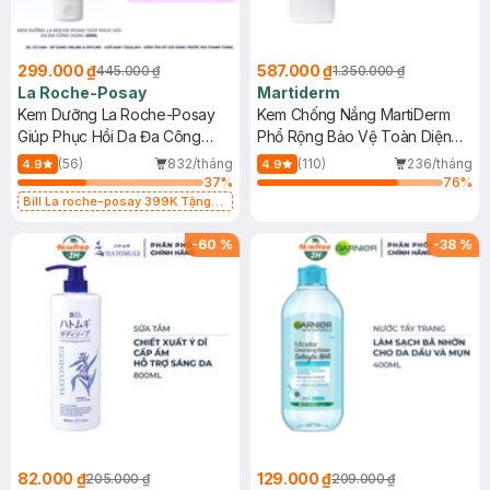
299.000 ₫
587.000 ₫
445.000 ₫
1.350.000 ₫
La Roche-Posay
Martiderm
Kem Dưỡng La Roche-Posay
Kem Chống Nắng MartiDerm
Giúp Phục Hồi Da Đa Công
Phổ Rộng Bảo Vệ Toàn Diện
Dụng 40ml
40ml
(56)
832/tháng
(110)
236/tháng
4.9
4.9
37
%
76
%
Bill La roche-posay 399K Tặng
Gel rửa mặt da dầu nhạy cảm 50ml
(SL có hạn)
-
60
%
-
38
%
82.000 ₫
129.000 ₫
205.000 ₫
209.000 ₫