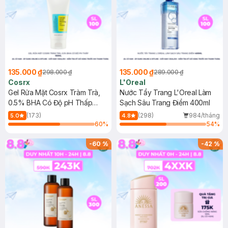
135.000 ₫
135.000 ₫
298.000 ₫
289.000 ₫
Cosrx
L'Oreal
Gel Rửa Mặt Cosrx Tràm Trà,
Nước Tẩy Trang L'Oreal Làm
0.5% BHA Có Độ pH Thấp
Sạch Sâu Trang Điểm 400ml
150ml
(173)
(298)
984/tháng
5.0
4.8
60
%
54
%
-
60
%
-
42
%