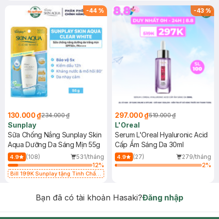
-
44
%
-
43
%
130.000 ₫
297.000 ₫
234.000 ₫
519.000 ₫
Sunplay
L'Oreal
Sữa Chống Nắng Sunplay Skin
Serum L'Oreal Hyaluronic Acid
Aqua Dưỡng Da Sáng Mịn 55g
Cấp Ẩm Sáng Da 30ml
(108)
531/tháng
(27)
279/tháng
4.9
4.9
12
%
2
%
Bill 199K Sunplay tặng Tinh Chất
Chống Nắng 7g trị giá 30K (SL có
hạn)
Bạn đã có tài khoản Hasaki?
Đăng nhập