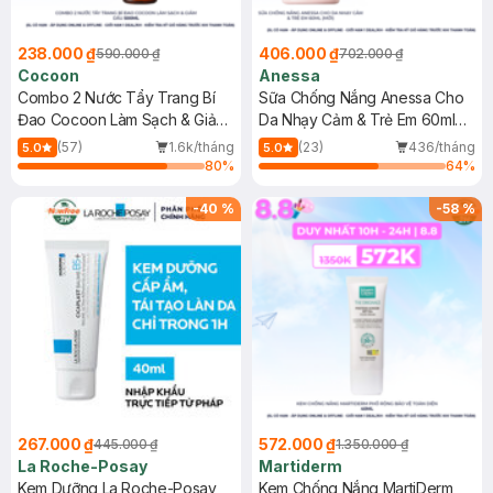
238.000 ₫
406.000 ₫
590.000 ₫
702.000 ₫
Cocoon
Anessa
Combo 2 Nước Tẩy Trang Bí
Sữa Chống Nắng Anessa Cho
Đao Cocoon Làm Sạch & Giảm
Da Nhạy Cảm & Trẻ Em 60ml
Dầu 500ml
(Mới)
(57)
1.6k/tháng
(23)
436/tháng
5.0
5.0
80
%
64
%
-
40
%
-
58
%
267.000 ₫
572.000 ₫
445.000 ₫
1.350.000 ₫
La Roche-Posay
Martiderm
Kem Dưỡng La Roche-Posay
Kem Chống Nắng MartiDerm