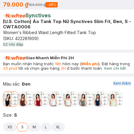
79.000 ₫
154.000 ₫
-
49
%
Synctives
[U.S. Cotton] Áo Tank Top Nữ Synctives Slim Fit, Đen, S -
CWTA0006
Women's Ribbed Waist Length Fitted Tank Top
(SKU:
422281909
)
0
2
Hỏi đáp
Giao Nhanh Miễn Phí 2H
Bạn muốn nhận hàng trước
18h
hôm nay (
Miễn phí
). Đặt hàng trong
33 phút
tới và chọn giao hàng
2H
ở bước thanh toán.
Xem chi tiết
Xem thêm
Màu sắc
:
Đen
Size
:
S
XS
S
M
L
XL