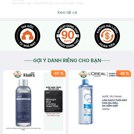
Dạ mẫu áo này không có mút bạn nhé
2026-04-17
Thích
0
Xem tất cả
GỢI Ý DÀNH RIÊNG CHO BẠN
-
57
%
-
48
%