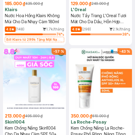
185.000 ₫
129.000 ₫
435.000 ₫
249.000 ₫
Klairs
L'Oreal
Nước Hoa Hồng Klairs Không
Nước Tẩy Trang L'Oreal Tươi
Mùi Cho Da Nhạy Cảm 180ml
Mát Cho Da Dầu, Hỗn Hợp
400ml
(148)
1.7k/tháng
(298)
2.1k/tháng
4.8
4.8
74
%
38
%
Bill Klairs từ 299k Tặng Mặt Nạ
Làm Dịu Da & Kiểm Soát Dầu Nhờn
25ml (SL Có Hạn)
-
57
%
-
43
%
213.000 ₫
350.000 ₫
495.000 ₫
610.000 ₫
Skin1004
La Roche-Posay
Kem Chống Nắng Skin1004
Kem Chống Nắng La Roche-
Cho Da Nhạy Cảm SPF 50+
Posay Phổ Rộng, Nâng Tông