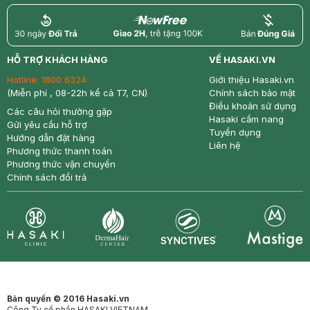
return
nowfree
price
HỖ TRỢ KHÁCH HÀNG
VỀ HASAKI.VN
Hotline:
1800 6324
Giới thiệu Hasaki.vn
(Miễn phí , 08-22h kể cả T7, CN)
Chính sách bảo mật
Điều khoản sử dụng
Các câu hỏi thường gặp
Hasaki cẩm nang
Gửi yêu cầu hỗ trợ
Tuyển dụng
Hướng dẫn đặt hàng
Liên hệ
Phương thức thanh toán
Phương thức vận chuyển
Chính sách đổi trả
Synctives
Clinic
Dermahair
Mastige
Bản quyền © 2016 Hasaki.vn
Công Ty cổ phần HASAKI VIETNAM