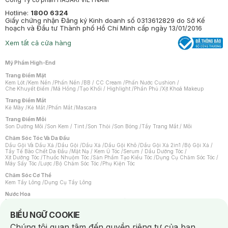
Hotline:
1800 6324
Giấy chứng nhận Đăng ký Kinh doanh số 0313612829 do Sở Kế
hoạch và Đầu tư Thành phố Hồ Chí Minh cấp ngày 13/01/2016
Xem tất cả cửa hàng
Mỹ Phẩm High-End
Trang Điểm Mặt
Kem Lót
/
Kem Nền
/
Phấn Nền
/
BB / CC Cream
/
Phấn Nước Cushion
/
Che Khuyết Điểm
/
Má Hồng
/
Tạo Khối / Highlight
/
Phấn Phủ
/
Xịt Khoá Makeup
Trang Điểm Mắt
Kẻ Mày
/
Kẻ Mắt
/
Phấn Mắt
/
Mascara
Trang Điểm Môi
Son Dưỡng Môi
/
Son Kem / Tint
/
Son Thỏi
/
Son Bóng
/
Tẩy Trang Mắt / Môi
Chăm Sóc Tóc Và Da Đầu
Dầu Gội Và Dầu Xả
/
Dầu Gội
/
Dầu Xả
/
Dầu Gội Khô
/
Dầu Gội Xả 2in1
/
Bộ Gội Xả
/
Tẩy Tế Bào Chết Da Đầu
/
Mặt Nạ / Kem Ủ Tóc
/
Serum / Dầu Dưỡng Tóc
/
Xịt Dưỡng Tóc
/
Thuốc Nhuộm Tóc
/
Sản Phẩm Tạo Kiểu Tóc
/
Dụng Cụ Chăm Sóc Tóc
/
Máy Sấy Tóc
/
Lược
/
Bộ Chăm Sóc Tóc
/
Phụ Kiện Tóc
Chăm Sóc Cơ Thể
Kem Tẩy Lông
/
Dụng Cụ Tẩy Lông
Nước Hoa
Nước Hoa Nữ
/
Nước Hoa Nam
/
Nước Hoa Cao Cấp
/
Xịt Thơm Toàn Thân
/
Nước Hoa Vùng Kín
Notice about cookies usage
BIỂU NGỮ COOKIE
Chăm Sóc Cá Nhân
Chúng tôi quan tâm đến quyền riêng tư của bạn.
Chống Muỗi
/
Khẩu Trang
/
Máy Massage
/
Mặt Nạ Xông Hơi
/
Nước Rửa Tay
/