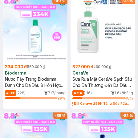
-
40
%
-
33
%
334.000 ₫
327.000 ₫
560.000 ₫
490.000 ₫
Bioderma
CeraVe
Nước Tẩy Trang Bioderma
Sữa Rửa Mặt CeraVe Sạch Sâu
Dành Cho Da Dầu & Hỗn Hợp
Cho Da Thường Đến Da Dầu
500ml
473ml
(228)
717/tháng
(116)
1.6k/tháng
4.9
4.9
29
%
18
%
Bill Cerave 299K Tặng Sữa Rửa
Mặt Cerave 30ml (SL có hạn)
-
55
%
-
53
%