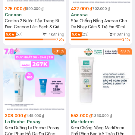
275.000 ₫
432.000 ₫
590.000 ₫
702.000 ₫
Cocoon
Anessa
Combo 2 Nước Tẩy Trang Bí
Sữa Chống Nắng Anessa Cho
Đao Cocoon Làm Sạch & Giảm
Da Nhạy Cảm & Trẻ Em 60ml
Dầu 500ml
(Mới)
(57)
1.4k/tháng
(23)
410/tháng
5.0
5.0
75
%
34
%
-
31
%
-
59
%
308.000 ₫
553.000 ₫
445.000 ₫
1.350.000 ₫
La Roche-Posay
Martiderm
Kem Dưỡng La Roche-Posay
Kem Chống Nắng MartiDerm
Giúp Phục Hồi Da Đa Công
Phổ Rộng Bảo Vệ Toàn Diện