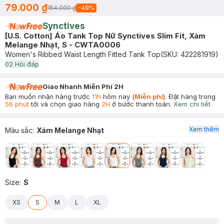
79.000 ₫
154.000 ₫
-
49
%
Synctives
[U.S. Cotton] Áo Tank Top Nữ Synctives Slim Fit, Xám
Melange Nhạt, S - CWTA0006
Women's Ribbed Waist Length Fitted Tank Top
(SKU:
422281919
)
0
2
Hỏi đáp
Giao Nhanh Miễn Phí 2H
Bạn muốn nhận hàng trước
11h
hôm nay (
Miễn phí
). Đặt hàng trong
56 phút
tới và chọn giao hàng
2H
ở bước thanh toán.
Xem chi tiết
Xem thêm
Màu sắc
:
Xám Melange Nhạt
Size
:
S
XS
S
M
L
XL