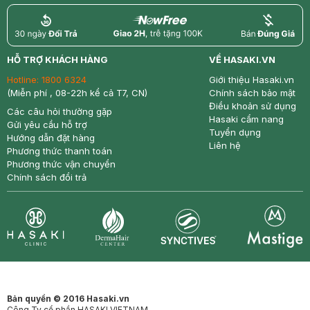
return
nowfree
price
HỖ TRỢ KHÁCH HÀNG
VỀ HASAKI.VN
Hotline:
1800 6324
Giới thiệu Hasaki.vn
(Miễn phí , 08-22h kể cả T7, CN)
Chính sách bảo mật
Điều khoản sử dụng
Các câu hỏi thường gặp
Hasaki cẩm nang
Gửi yêu cầu hỗ trợ
Tuyển dụng
Hướng dẫn đặt hàng
Liên hệ
Phương thức thanh toán
Phương thức vận chuyển
Chính sách đổi trả
Synctives
Clinic
Dermahair
Mastige
Bản quyền © 2016 Hasaki.vn
Công Ty cổ phần HASAKI VIETNAM