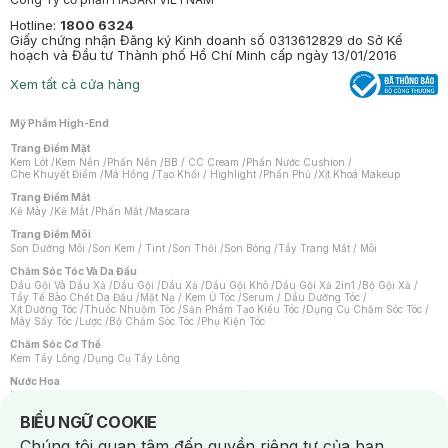
Hotline:
1800 6324
Giấy chứng nhận Đăng ký Kinh doanh số 0313612829 do Sở Kế
hoạch và Đầu tư Thành phố Hồ Chí Minh cấp ngày 13/01/2016
Xem tất cả cửa hàng
Mỹ Phẩm High-End
Trang Điểm Mặt
Kem Lót
/
Kem Nền
/
Phấn Nền
/
BB / CC Cream
/
Phấn Nước Cushion
/
Che Khuyết Điểm
/
Má Hồng
/
Tạo Khối / Highlight
/
Phấn Phủ
/
Xịt Khoá Makeup
Trang Điểm Mắt
Kẻ Mày
/
Kẻ Mắt
/
Phấn Mắt
/
Mascara
Trang Điểm Môi
Son Dưỡng Môi
/
Son Kem / Tint
/
Son Thỏi
/
Son Bóng
/
Tẩy Trang Mắt / Môi
Chăm Sóc Tóc Và Da Đầu
Dầu Gội Và Dầu Xả
/
Dầu Gội
/
Dầu Xả
/
Dầu Gội Khô
/
Dầu Gội Xả 2in1
/
Bộ Gội Xả
/
Tẩy Tế Bào Chết Da Đầu
/
Mặt Nạ / Kem Ủ Tóc
/
Serum / Dầu Dưỡng Tóc
/
Xịt Dưỡng Tóc
/
Thuốc Nhuộm Tóc
/
Sản Phẩm Tạo Kiểu Tóc
/
Dụng Cụ Chăm Sóc Tóc
/
Máy Sấy Tóc
/
Lược
/
Bộ Chăm Sóc Tóc
/
Phụ Kiện Tóc
Chăm Sóc Cơ Thể
Kem Tẩy Lông
/
Dụng Cụ Tẩy Lông
Nước Hoa
Nước Hoa Nữ
/
Nước Hoa Nam
/
Nước Hoa Cao Cấp
/
Xịt Thơm Toàn Thân
/
Nước Hoa Vùng Kín
Notice about cookies usage
BIỂU NGỮ COOKIE
Chăm Sóc Cá Nhân
Chúng tôi quan tâm đến quyền riêng tư của bạn.
Chống Muỗi
/
Khẩu Trang
/
Máy Massage
/
Mặt Nạ Xông Hơi
/
Nước Rửa Tay
/