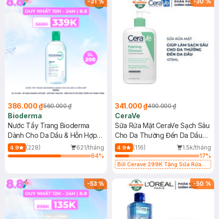
-
31
%
-
30
%
386.000 ₫
341.000 ₫
560.000 ₫
490.000 ₫
Bioderma
CeraVe
Nước Tẩy Trang Bioderma
Sữa Rửa Mặt CeraVe Sạch Sâu
Dành Cho Da Dầu & Hỗn Hợp
Cho Da Thường Đến Da Dầu
500ml
473ml
(228)
621/tháng
(116)
1.5k/tháng
4.9
4.9
64
%
17
%
Bill Cerave 299K Tặng Sữa Rửa
Mặt Cerave 30ml (SL có hạn)
-
53
%
-
50
%