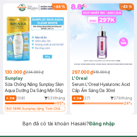
-
44
%
-
43
%
130.000 ₫
297.000 ₫
234.000 ₫
519.000 ₫
Sunplay
L'Oreal
Sữa Chống Nắng Sunplay Skin
Serum L'Oreal Hyaluronic Acid
Aqua Dưỡng Da Sáng Mịn 55g
Cấp Ẩm Sáng Da 30ml
(108)
531/tháng
(27)
279/tháng
4.9
4.9
95
%
24
%
Bill 199K Sunplay tặng Tinh Chất
Chống Nắng 7g trị giá 30K (SL có
hạn)
Bạn đã có tài khoản Hasaki?
Đăng nhập