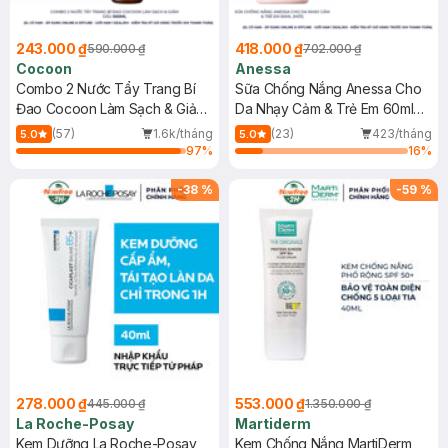
243.000 ₫
418.000 ₫
590.000 ₫
702.000 ₫
Cocoon
Anessa
Combo 2 Nước Tẩy Trang Bí
Sữa Chống Nắng Anessa Cho
Đao Cocoon Làm Sạch & Giảm
Da Nhạy Cảm & Trẻ Em 60ml
Dầu 500ml
(Mới)
(57)
1.6k/tháng
(23)
423/tháng
5.0
5.0
97
%
16
%
-
38
%
-
59
%
278.000 ₫
553.000 ₫
445.000 ₫
1.350.000 ₫
La Roche-Posay
Martiderm
Kem Dưỡng La Roche-Posay
Kem Chống Nắng MartiDerm