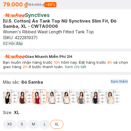
79.000 ₫
154.000 ₫
-
49
%
Synctives
[U.S. Cotton] Áo Tank Top Nữ Synctives Slim Fit, Đỏ
Samba, XL - CWTA0006
Women's Ribbed Waist Length Fitted Tank Top
(SKU:
422281937
)
0
2
Hỏi đáp
Giao Nhanh Miễn Phí 2H
Bạn muốn nhận hàng trước
10h
hôm nay. Đặt hàng trước
8h
và chọn
giao hàng
2H
ở bước thanh toán.
Xem chi tiết
Xem thêm
Màu sắc
:
Đỏ Samba
Size
:
XL
XS
S
M
L
XL