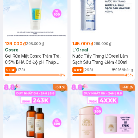
139.000 ₫
145.000 ₫
298.000 ₫
289.000 ₫
Cosrx
L'Oreal
Gel Rửa Mặt Cosrx Tràm Trà,
Nước Tẩy Trang L'Oreal Làm
0.5% BHA Có Độ pH Thấp
Sạch Sâu Trang Điểm 400ml
150ml
(173)
(298)
916/tháng
5.0
4.8
8
%
45
%
-
59
%
-
40
%