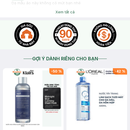
Dạ mẫu áo này không có mút bạn nhé
2026-04-17
Thích
0
Xem tất cả
GỢI Ý DÀNH RIÊNG CHO BẠN
-
50
%
-
42
%