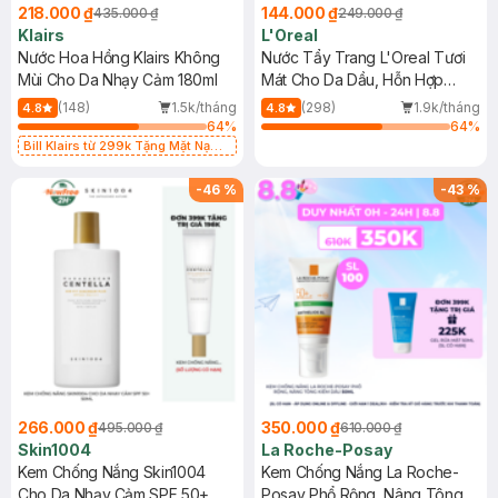
218.000 ₫
144.000 ₫
435.000 ₫
249.000 ₫
Klairs
L'Oreal
Nước Hoa Hồng Klairs Không
Nước Tẩy Trang L'Oreal Tươi
Mùi Cho Da Nhạy Cảm 180ml
Mát Cho Da Dầu, Hỗn Hợp
400ml
(148)
1.5k/tháng
(298)
1.9k/tháng
4.8
4.8
64
%
64
%
Bill Klairs từ 299k Tặng Mặt Nạ
Làm Dịu Da & Kiểm Soát Dầu Nhờn
25ml (SL Có Hạn)
-
46
%
-
43
%
266.000 ₫
350.000 ₫
495.000 ₫
610.000 ₫
Skin1004
La Roche-Posay
Kem Chống Nắng Skin1004
Kem Chống Nắng La Roche-
Cho Da Nhạy Cảm SPF 50+
Posay Phổ Rộng, Nâng Tông