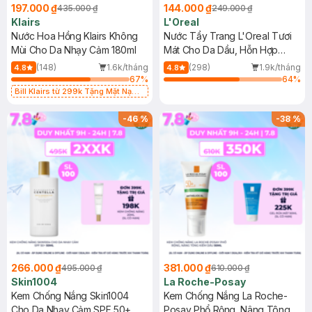
197.000 ₫
144.000 ₫
435.000 ₫
249.000 ₫
Klairs
L'Oreal
Nước Hoa Hồng Klairs Không
Nước Tẩy Trang L'Oreal Tươi
Mùi Cho Da Nhạy Cảm 180ml
Mát Cho Da Dầu, Hỗn Hợp
400ml
(148)
1.6k/tháng
(298)
1.9k/tháng
4.8
4.8
67
%
64
%
Bill Klairs từ 299k Tặng Mặt Nạ
Làm Dịu Da & Kiểm Soát Dầu Nhờn
25ml (SL Có Hạn)
-
46
%
-
38
%
266.000 ₫
381.000 ₫
495.000 ₫
610.000 ₫
Skin1004
La Roche-Posay
Kem Chống Nắng Skin1004
Kem Chống Nắng La Roche-
Cho Da Nhạy Cảm SPF 50+
Posay Phổ Rộng, Nâng Tông