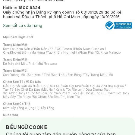
Hotline:
1800 6324
Giấy chứng nhận Đăng ký Kinh doanh số 0313612829 do Sở Kế
hoạch và Đầu tư Thành phố Hồ Chí Minh cấp ngày 13/01/2016
Xem tất cả cửa hàng
Mỹ Phẩm High-End
Trang Điểm Mặt
Kem Lót
/
Kem Nền
/
Phấn Nền
/
BB / CC Cream
/
Phấn Nước Cushion
/
Che Khuyết Điểm
/
Má Hồng
/
Tạo Khối / Highlight
/
Phấn Phủ
/
Xịt Khoá Makeup
Trang Điểm Mắt
Kẻ Mày
/
Kẻ Mắt
/
Phấn Mắt
/
Mascara
Trang Điểm Môi
Son Dưỡng Môi
/
Son Kem / Tint
/
Son Thỏi
/
Son Bóng
/
Tẩy Trang Mắt / Môi
Chăm Sóc Tóc Và Da Đầu
Dầu Gội Và Dầu Xả
/
Dầu Gội
/
Dầu Xả
/
Dầu Gội Khô
/
Dầu Gội Xả 2in1
/
Bộ Gội Xả
/
Tẩy Tế Bào Chết Da Đầu
/
Mặt Nạ / Kem Ủ Tóc
/
Serum / Dầu Dưỡng Tóc
/
Xịt Dưỡng Tóc
/
Thuốc Nhuộm Tóc
/
Sản Phẩm Tạo Kiểu Tóc
/
Dụng Cụ Chăm Sóc Tóc
/
Máy Sấy Tóc
/
Lược
/
Bộ Chăm Sóc Tóc
/
Phụ Kiện Tóc
Chăm Sóc Cơ Thể
Kem Tẩy Lông
/
Dụng Cụ Tẩy Lông
Nước Hoa
Nước Hoa Nữ
/
Nước Hoa Nam
/
Nước Hoa Cao Cấp
/
Xịt Thơm Toàn Thân
/
Nước Hoa Vùng Kín
Notice about cookies usage
BIỂU NGỮ COOKIE
Chăm Sóc Cá Nhân
Chúng tôi quan tâm đến quyền riêng tư của bạn.
Chống Muỗi
/
Khẩu Trang
/
Máy Massage
/
Mặt Nạ Xông Hơi
/
Nước Rửa Tay
/