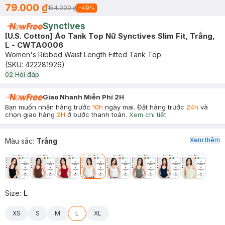
79.000 ₫
154.000 ₫
-
49
%
Synctives
[U.S. Cotton] Áo Tank Top Nữ Synctives Slim Fit, Trắng,
L - CWTA0006
Women's Ribbed Waist Length Fitted Tank Top
(SKU:
422281926
)
0
2
Hỏi đáp
Giao Nhanh Miễn Phí 2H
Bạn muốn nhận hàng trước
10h
ngày mai. Đặt hàng trước
24h
và
chọn giao hàng
2H
ở bước thanh toán.
Xem chi tiết
Xem thêm
Màu sắc
:
Trắng
Size
:
L
XS
S
M
L
XL