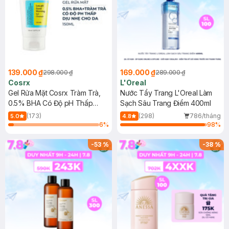
139.000 ₫
169.000 ₫
298.000 ₫
289.000 ₫
Cosrx
L'Oreal
Gel Rửa Mặt Cosrx Tràm Trà,
Nước Tẩy Trang L'Oreal Làm
0.5% BHA Có Độ pH Thấp
Sạch Sâu Trang Điểm 400ml
150ml
(173)
(298)
786/tháng
5.0
4.8
6
%
98
%
-
53
%
-
38
%