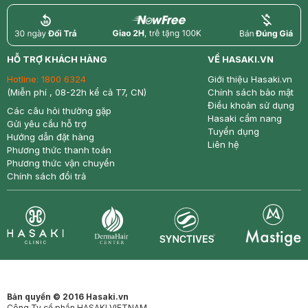
return
nowfree
price
HỖ TRỢ KHÁCH HÀNG
VỀ HASAKI.VN
Hotline:
1800 6324
Giới thiệu Hasaki.vn
(Miễn phí , 08-22h kể cả T7, CN)
Chính sách bảo mật
Điều khoản sử dụng
Các câu hỏi thường gặp
Hasaki cẩm nang
Gửi yêu cầu hỗ trợ
Tuyển dụng
Hướng dẫn đặt hàng
Liên hệ
Phương thức thanh toán
Phương thức vận chuyển
Chính sách đổi trả
Synctives
Clinic
Dermahair
Mastige
Bản quyền © 2016 Hasaki.vn
Công Ty cổ phần HASAKI VIETNAM