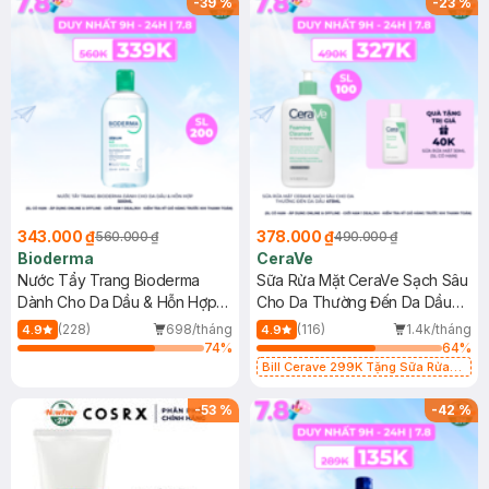
-
39
%
-
23
%
343.000 ₫
378.000 ₫
560.000 ₫
490.000 ₫
Bioderma
CeraVe
Nước Tẩy Trang Bioderma
Sữa Rửa Mặt CeraVe Sạch Sâu
Dành Cho Da Dầu & Hỗn Hợp
Cho Da Thường Đến Da Dầu
500ml
473ml
(228)
698/tháng
(116)
1.4k/tháng
4.9
4.9
74
%
64
%
Bill Cerave 299K Tặng Sữa Rửa
Mặt Cerave 30ml (SL có hạn)
-
53
%
-
42
%