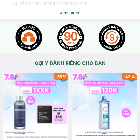
Dạ mẫu áo này không có mút bạn nhé
2026-04-17
Thích
0
Xem tất cả
GỢI Ý DÀNH RIÊNG CHO BẠN
-
55
%
-
42
%