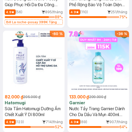
Giúp Phục Hồi Da Đa Công
Phổ Rộng Bảo Vệ Toàn Diện
Dụng 40ml
40ml
(56)
895/tháng
(110)
251/tháng
4.9
4.9
88
%
75
%
Bill La roche-posay 399K Tặng
Gel rửa mặt da dầu nhạy cảm 50ml
(SL có hạn)
-
60
%
-
36
%
82.000 ₫
133.000 ₫
205.000 ₫
209.000 ₫
Hatomugi
Garnier
Sữa Tắm Hatomugi Dưỡng Ẩm
Nước Tẩy Trang Garnier Dành
Chiết Xuất Ý Dĩ 800ml
Cho Da Dầu Và Mụn 400ml
(Mới)
(123)
714/tháng
(69)
907/tháng
4.9
4.9
52
%
64
%