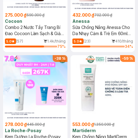
275.000 ₫
432.000 ₫
590.000 ₫
702.000 ₫
Cocoon
Anessa
Combo 2 Nước Tẩy Trang Bí
Sữa Chống Nắng Anessa Cho
Đao Cocoon Làm Sạch & Giảm
Da Nhạy Cảm & Trẻ Em 60ml
Dầu 500ml
(Mới)
(57)
1.4k/tháng
(23)
410/tháng
5.0
5.0
75
%
34
%
-
38
%
-
59
%
278.000 ₫
553.000 ₫
445.000 ₫
1.350.000 ₫
La Roche-Posay
Martiderm
Kem Dưỡng La Roche-Posay
Kem Chống Nắng MartiDerm