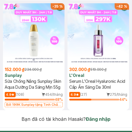
-
35
%
-
42
%
152.000 ₫
302.000 ₫
234.000 ₫
519.000 ₫
Sunplay
L'Oreal
Sữa Chống Nắng Sunplay Skin
Serum L'Oreal Hyaluronic Acid
Aqua Dưỡng Da Sáng Mịn 55g
Cấp Ẩm Sáng Da 30ml
(108)
454/tháng
(27)
275/tháng
4.9
4.9
48
%
44
%
Bill 199K Sunplay tặng Tinh Chất
Chống Nắng 7g trị giá 30K (SL có
hạn)
Bạn đã có tài khoản Hasaki?
Đăng nhập