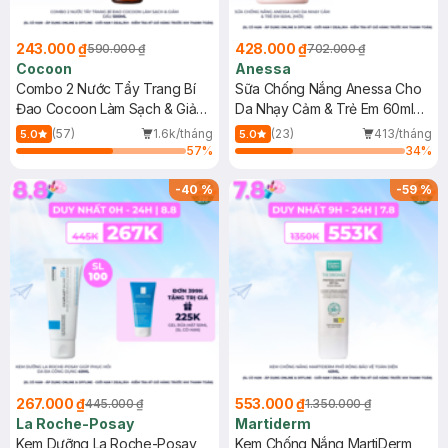
243.000 ₫
428.000 ₫
590.000 ₫
702.000 ₫
Cocoon
Anessa
Combo 2 Nước Tẩy Trang Bí
Sữa Chống Nắng Anessa Cho
Đao Cocoon Làm Sạch & Giảm
Da Nhạy Cảm & Trẻ Em 60ml
Dầu 500ml
(Mới)
(57)
1.6k/tháng
(23)
413/tháng
5.0
5.0
57
%
34
%
-
40
%
-
59
%
267.000 ₫
553.000 ₫
445.000 ₫
1.350.000 ₫
La Roche-Posay
Martiderm
Kem Dưỡng La Roche-Posay
Kem Chống Nắng MartiDerm