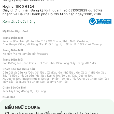
Hotline:
1800 6324
Giấy chứng nhận Đăng ký Kinh doanh số 0313612829 do Sở Kế
hoạch và Đầu tư Thành phố Hồ Chí Minh cấp ngày 13/01/2016
Xem tất cả cửa hàng
Mỹ Phẩm High-End
Trang Điểm Mặt
Kem Lót
/
Kem Nền
/
Phấn Nền
/
BB / CC Cream
/
Phấn Nước Cushion
/
Che Khuyết Điểm
/
Má Hồng
/
Tạo Khối / Highlight
/
Phấn Phủ
/
Xịt Khoá Makeup
Trang Điểm Mắt
Kẻ Mày
/
Kẻ Mắt
/
Phấn Mắt
/
Mascara
Trang Điểm Môi
Son Dưỡng Môi
/
Son Kem / Tint
/
Son Thỏi
/
Son Bóng
/
Tẩy Trang Mắt / Môi
Chăm Sóc Tóc Và Da Đầu
Dầu Gội Và Dầu Xả
/
Dầu Gội
/
Dầu Xả
/
Dầu Gội Khô
/
Dầu Gội Xả 2in1
/
Bộ Gội Xả
/
Tẩy Tế Bào Chết Da Đầu
/
Mặt Nạ / Kem Ủ Tóc
/
Serum / Dầu Dưỡng Tóc
/
Xịt Dưỡng Tóc
/
Thuốc Nhuộm Tóc
/
Sản Phẩm Tạo Kiểu Tóc
/
Dụng Cụ Chăm Sóc Tóc
/
Máy Sấy Tóc
/
Lược
/
Bộ Chăm Sóc Tóc
/
Phụ Kiện Tóc
Chăm Sóc Cơ Thể
Kem Tẩy Lông
/
Dụng Cụ Tẩy Lông
Nước Hoa
Nước Hoa Nữ
/
Nước Hoa Nam
/
Nước Hoa Cao Cấp
/
Xịt Thơm Toàn Thân
/
Nước Hoa Vùng Kín
Notice about cookies usage
BIỂU NGỮ COOKIE
Chăm Sóc Cá Nhân
Chúng tôi quan tâm đến quyền riêng tư của bạn.
Chống Muỗi
/
Khẩu Trang
/
Máy Massage
/
Mặt Nạ Xông Hơi
/
Nước Rửa Tay
/