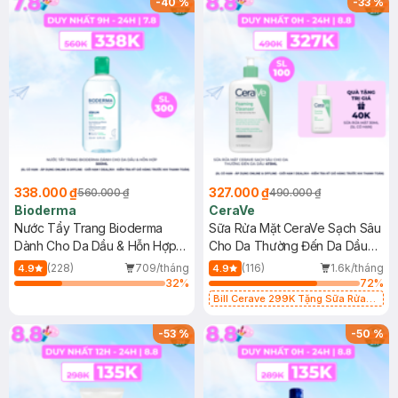
-
40
%
-
33
%
338.000 ₫
327.000 ₫
560.000 ₫
490.000 ₫
Bioderma
CeraVe
Nước Tẩy Trang Bioderma
Sữa Rửa Mặt CeraVe Sạch Sâu
Dành Cho Da Dầu & Hỗn Hợp
Cho Da Thường Đến Da Dầu
500ml
473ml
(228)
709/tháng
(116)
1.6k/tháng
4.9
4.9
32
%
72
%
Bill Cerave 299K Tặng Sữa Rửa
Mặt Cerave 30ml (SL có hạn)
-
53
%
-
50
%