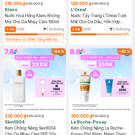
218.000 ₫
129.000 ₫
435.000 ₫
249.000 ₫
Klairs
L'Oreal
Nước Hoa Hồng Klairs Không
Nước Tẩy Trang L'Oreal Tươi
Mùi Cho Da Nhạy Cảm 180ml
Mát Cho Da Dầu, Hỗn Hợp
400ml
(148)
1.5k/tháng
(298)
2.1k/tháng
4.8
4.8
64
%
50
%
Bill Klairs từ 299k Tặng Mặt Nạ
Làm Dịu Da & Kiểm Soát Dầu Nhờn
25ml (SL Có Hạn)
-
54
%
-
43
%
230.000 ₫
350.000 ₫
495.000 ₫
610.000 ₫
Skin1004
La Roche-Posay
Kem Chống Nắng Skin1004
Kem Chống Nắng La Roche-
Cho Da Nhạy Cảm SPF 50+
Posay Phổ Rộng, Nâng Tông