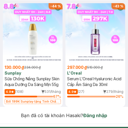
-
44
%
-
43
%
130.000 ₫
297.000 ₫
234.000 ₫
519.000 ₫
Sunplay
L'Oreal
Sữa Chống Nắng Sunplay Skin
Serum L'Oreal Hyaluronic Acid
Aqua Dưỡng Da Sáng Mịn 55g
Cấp Ẩm Sáng Da 30ml
(108)
531/tháng
(27)
279/tháng
4.9
4.9
67
%
26
%
Bill 199K Sunplay tặng Tinh Chất
Chống Nắng 7g trị giá 30K (SL có
hạn)
Bạn đã có tài khoản Hasaki?
Đăng nhập