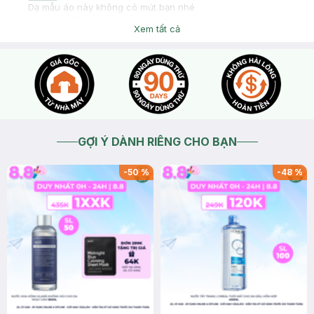
Dạ mẫu áo này không có mút bạn nhé
2026-04-17
Thích
0
Xem tất cả
GỢI Ý DÀNH RIÊNG CHO BẠN
-
50
%
-
48
%