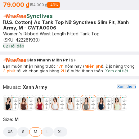
79.000 ₫
154.000 ₫
-
49
%
Synctives
[U.S. Cotton] Áo Tank Top Nữ Synctives Slim Fit, Xanh
Army, M - CWTA0006
Women's Ribbed Waist Length Fitted Tank Top
(SKU:
422281930
)
0
2
Hỏi đáp
Giao Nhanh Miễn Phí 2H
Bạn muốn nhận hàng trước
17h
hôm nay (
Miễn phí
). Đặt hàng trong
3 phút
tới và chọn giao hàng
2H
ở bước thanh toán.
Xem chi tiết
Xem thêm
Màu sắc
:
Xanh Army
Size
:
M
XS
S
M
L
XL