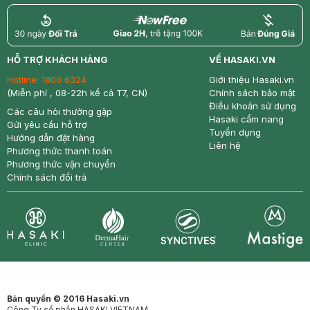
return
nowfree
price
HỖ TRỢ KHÁCH HÀNG
VỀ HASAKI.VN
Hotline:
1800 6324
Giới thiệu Hasaki.vn
(Miễn phí , 08-22h kể cả T7, CN)
Chính sách bảo mật
Điều khoản sử dụng
Các câu hỏi thường gặp
Hasaki cẩm nang
Gửi yêu cầu hỗ trợ
Tuyển dụng
Hướng dẫn đặt hàng
Liên hệ
Phương thức thanh toán
Phương thức vận chuyển
Chính sách đổi trả
Synctives
Clinic
Dermahair
Mastige
Bản quyền © 2016 Hasaki.vn
Công Ty cổ phần HASAKI VIETNAM