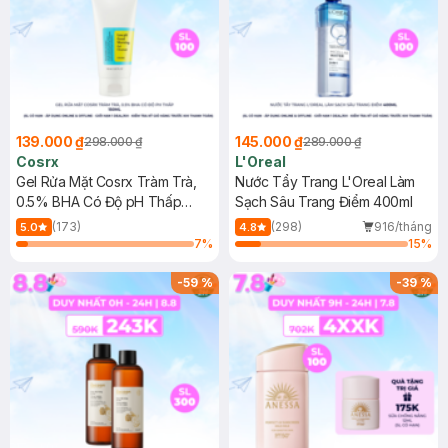
139.000 ₫
145.000 ₫
298.000 ₫
289.000 ₫
Cosrx
L'Oreal
Gel Rửa Mặt Cosrx Tràm Trà,
Nước Tẩy Trang L'Oreal Làm
0.5% BHA Có Độ pH Thấp
Sạch Sâu Trang Điểm 400ml
150ml
(173)
(298)
916/tháng
5.0
4.8
7
%
15
%
-
59
%
-
39
%