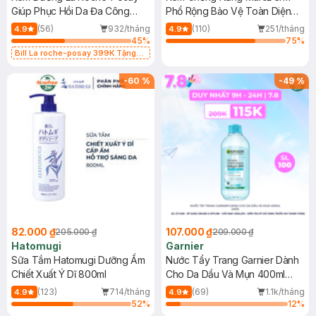
Giúp Phục Hồi Da Đa Công
Phổ Rộng Bảo Vệ Toàn Diện
Dụng 40ml
40ml
(56)
932/tháng
(110)
251/tháng
4.9
4.9
45
%
75
%
Bill La roche-posay 399K Tặng
Gel rửa mặt da dầu nhạy cảm 50ml
(SL có hạn)
-
60
%
-
49
%
82.000 ₫
107.000 ₫
205.000 ₫
209.000 ₫
Hatomugi
Garnier
Sữa Tắm Hatomugi Dưỡng Ẩm
Nước Tẩy Trang Garnier Dành
Chiết Xuất Ý Dĩ 800ml
Cho Da Dầu Và Mụn 400ml
(Mới)
(123)
714/tháng
(69)
1.1k/tháng
4.9
4.9
52
%
12
%