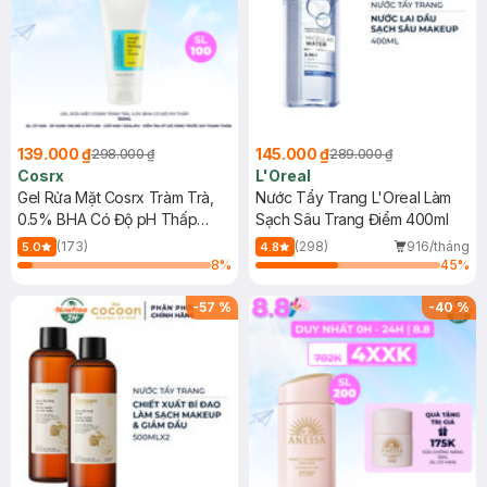
139.000 ₫
145.000 ₫
298.000 ₫
289.000 ₫
Cosrx
L'Oreal
Gel Rửa Mặt Cosrx Tràm Trà,
Nước Tẩy Trang L'Oreal Làm
0.5% BHA Có Độ pH Thấp
Sạch Sâu Trang Điểm 400ml
150ml
(173)
(298)
916/tháng
5.0
4.8
8
%
45
%
-
57
%
-
40
%