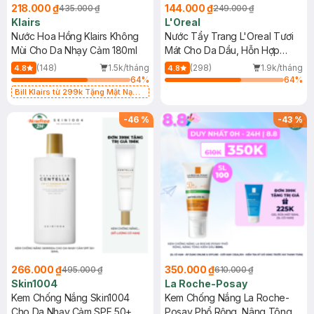
218.000 ₫
144.000 ₫
435.000 ₫
249.000 ₫
Klairs
L'Oreal
Nước Hoa Hồng Klairs Không
Nước Tẩy Trang L'Oreal Tươi
Mùi Cho Da Nhạy Cảm 180ml
Mát Cho Da Dầu, Hỗn Hợp
400ml
(148)
1.5k/tháng
(298)
1.9k/tháng
4.8
4.8
64
%
64
%
Bill Klairs từ 299k Tặng Mặt Nạ
Làm Dịu Da & Kiểm Soát Dầu Nhờn
25ml (SL Có Hạn)
-
46
%
-
43
%
266.000 ₫
350.000 ₫
495.000 ₫
610.000 ₫
Skin1004
La Roche-Posay
Kem Chống Nắng Skin1004
Kem Chống Nắng La Roche-
Cho Da Nhạy Cảm SPF 50+
Posay Phổ Rộng, Nâng Tông