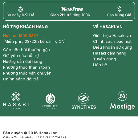
return
nowfree
price
HỖ TRỢ KHÁCH HÀNG
VỀ HASAKI.VN
Hotline:
1800 6324
Giới thiệu Hasaki.vn
(Miễn phí , 08-22h kể cả T7, CN)
Chính sách bảo mật
Điều khoản sử dụng
Các câu hỏi thường gặp
Hasaki cẩm nang
Gửi yêu cầu hỗ trợ
Tuyển dụng
Hướng dẫn đặt hàng
Liên hệ
Phương thức thanh toán
Phương thức vận chuyển
Chính sách đổi trả
Synctives
Clinic
Dermahair
Mastige
Bản quyền © 2016 Hasaki.vn
Công Ty cổ phần HASAKI VIETNAM