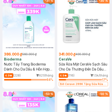
-
31
%
-
30
%
386.000 ₫
341.000 ₫
560.000 ₫
490.000 ₫
Bioderma
CeraVe
Nước Tẩy Trang Bioderma
Sữa Rửa Mặt CeraVe Sạch Sâu
Dành Cho Da Dầu & Hỗn Hợp
Cho Da Thường Đến Da Dầu
500ml
473ml
(228)
621/tháng
(116)
1.5k/tháng
4.9
4.9
64
%
17
%
Bill Cerave 299K Tặng Sữa Rửa
Mặt Cerave 30ml (SL có hạn)
-
53
%
-
50
%