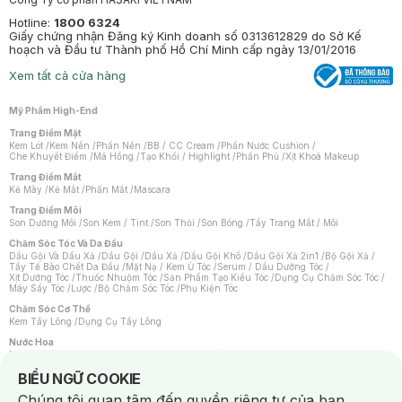
Hotline:
1800 6324
Giấy chứng nhận Đăng ký Kinh doanh số 0313612829 do Sở Kế
hoạch và Đầu tư Thành phố Hồ Chí Minh cấp ngày 13/01/2016
Xem tất cả cửa hàng
Mỹ Phẩm High-End
Trang Điểm Mặt
Kem Lót
/
Kem Nền
/
Phấn Nền
/
BB / CC Cream
/
Phấn Nước Cushion
/
Che Khuyết Điểm
/
Má Hồng
/
Tạo Khối / Highlight
/
Phấn Phủ
/
Xịt Khoá Makeup
Trang Điểm Mắt
Kẻ Mày
/
Kẻ Mắt
/
Phấn Mắt
/
Mascara
Trang Điểm Môi
Son Dưỡng Môi
/
Son Kem / Tint
/
Son Thỏi
/
Son Bóng
/
Tẩy Trang Mắt / Môi
Chăm Sóc Tóc Và Da Đầu
Dầu Gội Và Dầu Xả
/
Dầu Gội
/
Dầu Xả
/
Dầu Gội Khô
/
Dầu Gội Xả 2in1
/
Bộ Gội Xả
/
Tẩy Tế Bào Chết Da Đầu
/
Mặt Nạ / Kem Ủ Tóc
/
Serum / Dầu Dưỡng Tóc
/
Xịt Dưỡng Tóc
/
Thuốc Nhuộm Tóc
/
Sản Phẩm Tạo Kiểu Tóc
/
Dụng Cụ Chăm Sóc Tóc
/
Máy Sấy Tóc
/
Lược
/
Bộ Chăm Sóc Tóc
/
Phụ Kiện Tóc
Chăm Sóc Cơ Thể
Kem Tẩy Lông
/
Dụng Cụ Tẩy Lông
Nước Hoa
Nước Hoa Nữ
/
Nước Hoa Nam
/
Nước Hoa Cao Cấp
/
Xịt Thơm Toàn Thân
/
Nước Hoa Vùng Kín
Notice about cookies usage
BIỂU NGỮ COOKIE
Chăm Sóc Cá Nhân
Chúng tôi quan tâm đến quyền riêng tư của bạn.
Chống Muỗi
/
Khẩu Trang
/
Máy Massage
/
Mặt Nạ Xông Hơi
/
Nước Rửa Tay
/