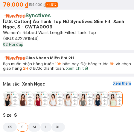
79.000 ₫
154.000 ₫
-
49
%
Synctives
[U.S. Cotton] Áo Tank Top Nữ Synctives Slim Fit, Xanh
Ngọc, S - CWTA0006
Women's Ribbed Waist Length Fitted Tank Top
(SKU:
422281944
)
0
2
Hỏi đáp
Giao Nhanh Miễn Phí 2H
Bạn muốn nhận hàng trước
10h
hôm nay. Đặt hàng trước
8h
và chọn
giao hàng
2H
ở bước thanh toán.
Xem chi tiết
Xem thêm
Màu sắc
:
Xanh Ngọc
Size
:
S
XS
S
M
L
XL