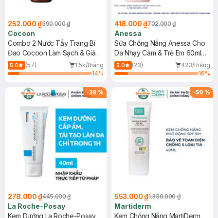
252.000 ₫
418.000 ₫
590.000 ₫
702.000 ₫
Cocoon
Anessa
Combo 2 Nước Tẩy Trang Bí
Sữa Chống Nắng Anessa Cho
Đao Cocoon Làm Sạch & Giảm
Da Nhạy Cảm & Trẻ Em 60ml
Dầu 500ml
(Mới)
(57)
1.5k/tháng
(23)
423/tháng
5.0
5.0
14
%
16
%
-
38
%
-
59
%
278.000 ₫
553.000 ₫
445.000 ₫
1.350.000 ₫
La Roche-Posay
Martiderm
Kem Dưỡng La Roche-Posay
Kem Chống Nắng MartiDerm