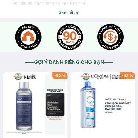
Dạ mẫu áo này không có mút bạn nhé
2026-04-17
Thích
0
Xem tất cả
GỢI Ý DÀNH RIÊNG CHO BẠN
-
50
%
-
42
%