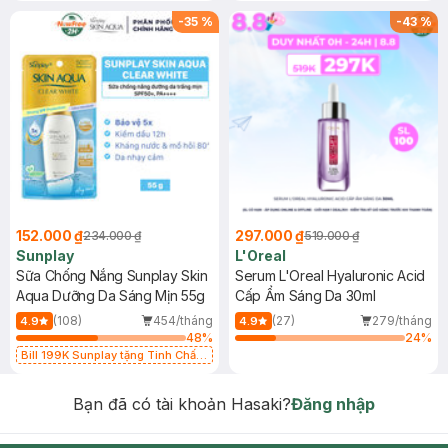
-
35
%
-
43
%
152.000 ₫
297.000 ₫
234.000 ₫
519.000 ₫
Sunplay
L'Oreal
Sữa Chống Nắng Sunplay Skin
Serum L'Oreal Hyaluronic Acid
Aqua Dưỡng Da Sáng Mịn 55g
Cấp Ẩm Sáng Da 30ml
(108)
454/tháng
(27)
279/tháng
4.9
4.9
48
%
24
%
Bill 199K Sunplay tặng Tinh Chất
Chống Nắng 7g trị giá 30K (SL có
hạn)
Bạn đã có tài khoản Hasaki?
Đăng nhập