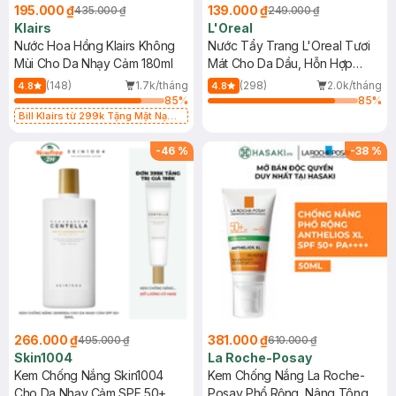
195.000 ₫
139.000 ₫
435.000 ₫
249.000 ₫
Klairs
L'Oreal
Nước Hoa Hồng Klairs Không
Nước Tẩy Trang L'Oreal Tươi
Mùi Cho Da Nhạy Cảm 180ml
Mát Cho Da Dầu, Hỗn Hợp
400ml
(148)
1.7k/tháng
(298)
2.0k/tháng
4.8
4.8
85
%
85
%
Bill Klairs từ 299k Tặng Mặt Nạ
Làm Dịu Da & Kiểm Soát Dầu Nhờn
25ml (SL Có Hạn)
-
46
%
-
38
%
266.000 ₫
381.000 ₫
495.000 ₫
610.000 ₫
Skin1004
La Roche-Posay
Kem Chống Nắng Skin1004
Kem Chống Nắng La Roche-
Cho Da Nhạy Cảm SPF 50+
Posay Phổ Rộng, Nâng Tông