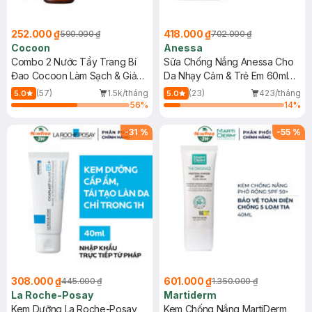
252.000 ₫
418.000 ₫
590.000 ₫
702.000 ₫
Cocoon
Anessa
Combo 2 Nước Tẩy Trang Bí
Sữa Chống Nắng Anessa Cho
Đao Cocoon Làm Sạch & Giảm
Da Nhạy Cảm & Trẻ Em 60ml
Dầu 500ml
(Mới)
(57)
1.5k/tháng
(23)
423/tháng
5.0
5.0
56
%
14
%
-
31
%
-
55
%
308.000 ₫
601.000 ₫
445.000 ₫
1.350.000 ₫
La Roche-Posay
Martiderm
Kem Dưỡng La Roche-Posay
Kem Chống Nắng MartiDerm