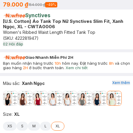
79.000 ₫
154.000 ₫
-
49
%
Synctives
[U.S. Cotton] Áo Tank Top Nữ Synctives Slim Fit, Xanh
Ngọc, XL - CWTA0006
Women's Ribbed Waist Length Fitted Tank Top
(SKU:
422281947
)
0
2
Hỏi đáp
Giao Nhanh Miễn Phí 2H
Bạn muốn nhận hàng trước
10h
hôm nay. Đặt hàng trước
8h
và chọn
giao hàng
2H
ở bước thanh toán.
Xem chi tiết
Xem thêm
Màu sắc
:
Xanh Ngọc
Size
:
XL
XS
S
M
L
XL