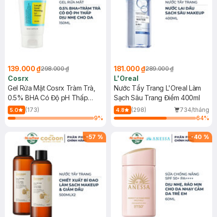
139.000 ₫
181.000 ₫
298.000 ₫
289.000 ₫
Cosrx
L'Oreal
Gel Rửa Mặt Cosrx Tràm Trà,
Nước Tẩy Trang L'Oreal Làm
0.5% BHA Có Độ pH Thấp
Sạch Sâu Trang Điểm 400ml
150ml
(173)
(298)
734/tháng
5.0
4.8
9
%
64
%
-
57
%
-
40
%