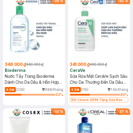
-
38
%
-
30
%
348.000 ₫
341.000 ₫
560.000 ₫
490.000 ₫
Bioderma
CeraVe
Nước Tẩy Trang Bioderma
Sữa Rửa Mặt CeraVe Sạch Sâu
Dành Cho Da Dầu & Hỗn Hợp
Cho Da Thường Đến Da Dầu
500ml
473ml
(228)
688/tháng
(116)
1.5k/tháng
4.9
4.9
33
%
40
%
Bill Cerave 299K Tặng Sữa Rửa
Mặt Cerave 30ml (SL có hạn)
-
53
%
-
37
%