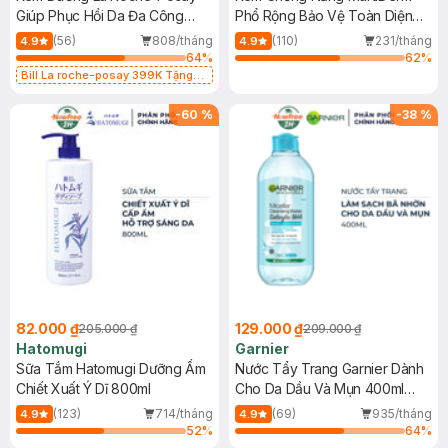
Giúp Phục Hồi Da Đa Công
Phổ Rộng Bảo Vệ Toàn Diện
Dụng 40ml
40ml
(56)
808/tháng
(110)
231/tháng
4.9
4.9
64
%
62
%
Bill La roche-posay 399K Tặng
Gel rửa mặt da dầu nhạy cảm 50ml
(SL có hạn)
-
60
%
-
38
%
82.000 ₫
129.000 ₫
205.000 ₫
209.000 ₫
Hatomugi
Garnier
Sữa Tắm Hatomugi Dưỡng Ẩm
Nước Tẩy Trang Garnier Dành
Chiết Xuất Ý Dĩ 800ml
Cho Da Dầu Và Mụn 400ml
(Mới)
(123)
714/tháng
(69)
935/tháng
4.9
4.9
52
%
64
%