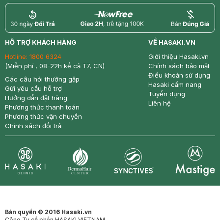
return
nowfree
price
HỖ TRỢ KHÁCH HÀNG
VỀ HASAKI.VN
Hotline:
1800 6324
Giới thiệu Hasaki.vn
(Miễn phí , 08-22h kể cả T7, CN)
Chính sách bảo mật
Điều khoản sử dụng
Các câu hỏi thường gặp
Hasaki cẩm nang
Gửi yêu cầu hỗ trợ
Tuyển dụng
Hướng dẫn đặt hàng
Liên hệ
Phương thức thanh toán
Phương thức vận chuyển
Chính sách đổi trả
Synctives
Clinic
Dermahair
Mastige
Bản quyền © 2016 Hasaki.vn
Công Ty cổ phần HASAKI VIETNAM