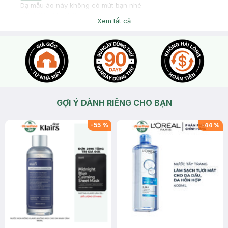
Dạ mẫu áo này không có mút bạn nhé
2026-04-17
Thích
0
Xem tất cả
GỢI Ý DÀNH RIÊNG CHO BẠN
-
55
%
-
44
%