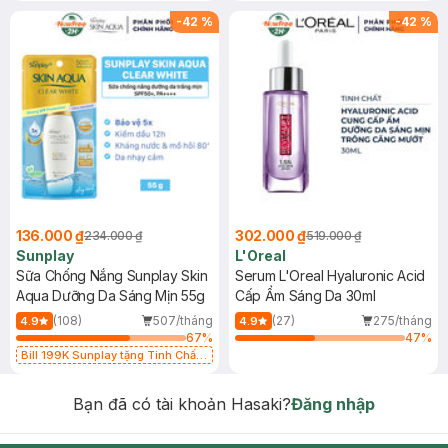
-
42
%
-
42
%
136.000 ₫
302.000 ₫
234.000 ₫
519.000 ₫
Sunplay
L'Oreal
Sữa Chống Nắng Sunplay Skin
Serum L'Oreal Hyaluronic Acid
Aqua Dưỡng Da Sáng Mịn 55g
Cấp Ẩm Sáng Da 30ml
(108)
507/tháng
(27)
275/tháng
4.9
4.9
67
%
47
%
Bill 199K Sunplay tặng Tinh Chất
Chống Nắng 7g trị giá 30K (SL có
hạn)
Bạn đã có tài khoản Hasaki?
Đăng nhập