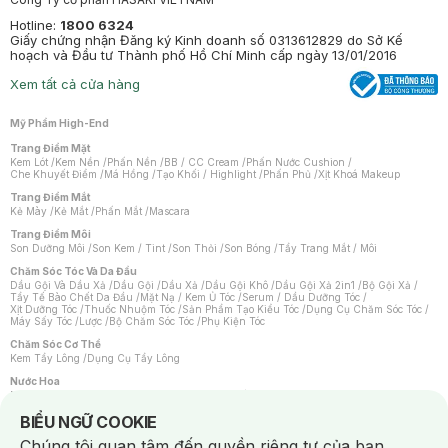
Hotline:
1800 6324
Giấy chứng nhận Đăng ký Kinh doanh số 0313612829 do Sở Kế
hoạch và Đầu tư Thành phố Hồ Chí Minh cấp ngày 13/01/2016
Xem tất cả cửa hàng
Mỹ Phẩm High-End
Trang Điểm Mặt
Kem Lót
/
Kem Nền
/
Phấn Nền
/
BB / CC Cream
/
Phấn Nước Cushion
/
Che Khuyết Điểm
/
Má Hồng
/
Tạo Khối / Highlight
/
Phấn Phủ
/
Xịt Khoá Makeup
Trang Điểm Mắt
Kẻ Mày
/
Kẻ Mắt
/
Phấn Mắt
/
Mascara
Trang Điểm Môi
Son Dưỡng Môi
/
Son Kem / Tint
/
Son Thỏi
/
Son Bóng
/
Tẩy Trang Mắt / Môi
Chăm Sóc Tóc Và Da Đầu
Dầu Gội Và Dầu Xả
/
Dầu Gội
/
Dầu Xả
/
Dầu Gội Khô
/
Dầu Gội Xả 2in1
/
Bộ Gội Xả
/
Tẩy Tế Bào Chết Da Đầu
/
Mặt Nạ / Kem Ủ Tóc
/
Serum / Dầu Dưỡng Tóc
/
Xịt Dưỡng Tóc
/
Thuốc Nhuộm Tóc
/
Sản Phẩm Tạo Kiểu Tóc
/
Dụng Cụ Chăm Sóc Tóc
/
Máy Sấy Tóc
/
Lược
/
Bộ Chăm Sóc Tóc
/
Phụ Kiện Tóc
Chăm Sóc Cơ Thể
Kem Tẩy Lông
/
Dụng Cụ Tẩy Lông
Nước Hoa
Nước Hoa Nữ
/
Nước Hoa Nam
/
Nước Hoa Cao Cấp
/
Xịt Thơm Toàn Thân
/
Nước Hoa Vùng Kín
Notice about cookies usage
BIỂU NGỮ COOKIE
Chăm Sóc Cá Nhân
Chúng tôi quan tâm đến quyền riêng tư của bạn.
Chống Muỗi
/
Khẩu Trang
/
Máy Massage
/
Mặt Nạ Xông Hơi
/
Nước Rửa Tay
/