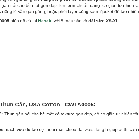
2 gân nổi cho bề mặt gọn đẹp, lên form chuẩn dáng, co giãn tự nhiên v
 riêng lẻ vẫn gọn gàng, hoặc phối layer cùng sơ mi/jacket để tạo nhiều
0005
hiện đã có tại
Hasaki
với 8 màu sắc và
dải size XS-XL
:
s Thun Gân, USA Cotton - CWTA0005:
2:
Thun gân nổi cho bề mặt có texture gọn đẹp, độ co giãn tự nhiên tốt
t nách vừa đủ tạo sự thoải mái; chiều dài waist length giúp outfit cân 