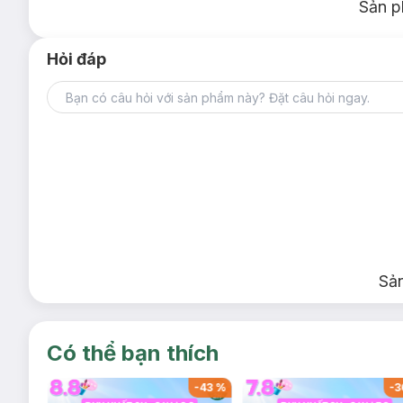
Sản p
Hỏi đáp
Sả
Có thể bạn thích
-
46
%
-
43
%
-
3