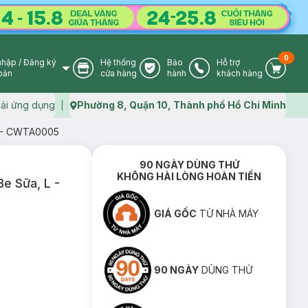
0
nhập
/
Đăng ký
Hệ thống
Bảo
Hỗ trợ
User Icon
Store Icon
Warranty Icon
Phone Icon
Cart I
oản
cửa hàng
hành
khách hàng
ải ứng dụng
Phường 8, Quận 10, Thành phố Hồ Chí Minh
Map icon
 L - CWTA0005
90 NGÀY DÙNG THỬ
KHÔNG HÀI LÒNG HOÀN TIỀN
Be Sữa, L -
GIÁ GỐC
TỪ NHÀ MÁY
90 NGÀY
DÙNG THỬ