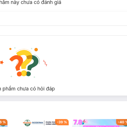
hẩm này chưa có đánh giá
n phẩm chưa có hỏi đáp
6
%
-
39
%
-
40