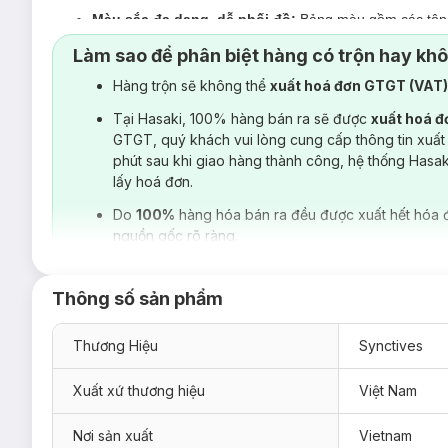
Màu sắc đa dạng, dễ phối đồ:
Bảng màu gồm các tông 
nhau.
Làm sao để phân biệt hàng có trộn hay kh
Dễ ứng dụng theo nhiều kiểu:
Mặc riêng vẫn gọn gàng,
Hàng trộn sẽ không thể
xuất hoá đơn GTGT (VAT
Được hoàn thiện tỉ mỉ với kỹ thuật may tối ưu tại từng c
Tại Hasaki, 100% hàng bán ra sẽ được
xuất hoá 
GTGT, quý khách vui lòng cung cấp thông tin xuất
phút sau khi giao hàng thành công, hệ thống Hasa
lấy hoá đơn.
Do
100%
hàng hóa bán ra đều được xuất hết hóa 
nguồn gốc rõ ràng.
Thông số sản phẩm
Thương Hiệu
Synctives
Xuất xứ thương hiệu
Việt Nam
Nơi sản xuất
Vietnam