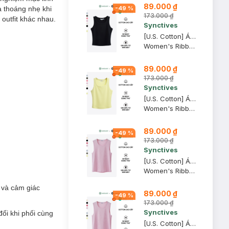
89.000 ₫
à thoáng nhẹ khi
-
49
%
173.000 ₫
 outfit khác nhau.
Synctives
[U.S. Cotton] Áo Tank Top Nữ Synctives Slim Fit, Đen, L - CWTA0005
Women's Ribbed Waist Length Fitted Tank Top
89.000 ₫
-
49
%
173.000 ₫
Synctives
[U.S. Cotton] Áo Tank Top Nữ Synctives Slim Fit, Vàng Nhạt, L - CWTA0005
Women's Ribbed Waist Length Fitted Tank Top
89.000 ₫
-
49
%
173.000 ₫
Synctives
[U.S. Cotton] Áo Tank Top Nữ Synctives Regular Fit, Hồng Phấn, XL - CWTA0004
Women's Ribbed Regular Fit Tank Top
 và cảm giác
89.000 ₫
-
49
%
173.000 ₫
Synctives
đối khi phối cùng
[U.S. Cotton] Áo Tank Top Nữ Synctives Regular Fit, Hồng Phấn, M - CWTA0004