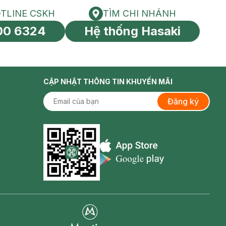
TLINE CSKH
TÌM CHI NHÁNH
HOTLINE CSKH
Tìm chi nhánh
00 6324
Hệ thống Hasaki
tín toàn cầu
CẬP NHẬT THÔNG TIN KHUYẾN MÃI
Đăng ký
Appstore icon
Goolge Play icon