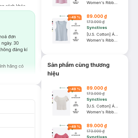
Women's Ribbed Regular Fit Tank Top
ong cách khác
89.000 ₫
-
49
%
iện đại hơn.
173.000 ₫
Synctives
động.
[U.S. Cotton] Áo Tank Top Nữ Synctives Regular Fit, Xám Nhạt, XS - CWTA0004
 hoá đơn
Women's Ribbed Regular Fit Tank Top
 ngày. 30
không đăng kí
Sản phẩm cùng thương
ính hãng có
hiệu
89.000 ₫
-
49
%
173.000 ₫
Synctives
[U.S. Cotton] Áo Thun Nữ Cổ Thuyền Synctives Slim Fit, Be Sữa, M - CWTS0013
Women's Ribbed U-neck Low Back T-shirt
89.000 ₫
-
49
%
173.000 ₫
Synctives