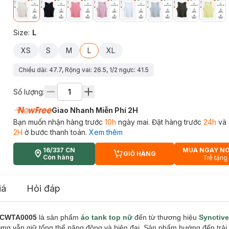
Size
:
L
XS
S
M
L
XL
Chiều dài: 47.7, Rộng vai: 26.5, 1/2 ngực: 41.5
Số lượng:
Giao Nhanh Miễn Phí 2H
Bạn muốn nhận hàng trước
10h
ngày mai. Đặt hàng trước
24h
và 
2H
ở bước thanh toán.
Xem thêm
16/337 CN
MUA NGAY N
GIỎ HÀNG
CART PLUS ICON
Còn hàng
Trễ tặng
iá
Hỏi đáp
p CWTA0005
là sản phẩm
áo tank top nữ
đến từ thương hiệu
Synctiv
g vẫn giữ tổng thể năng động và hiện đại. Sản phẩm hướng đến trải