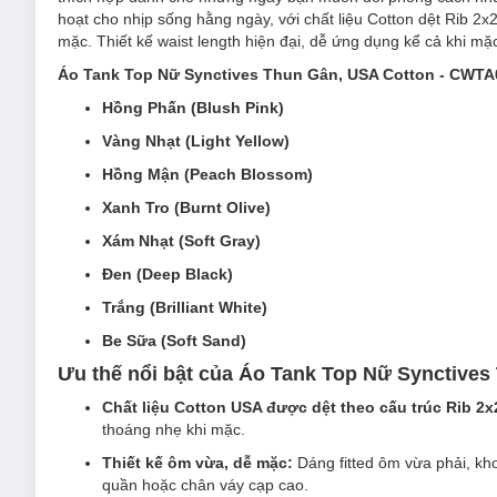
hoạt cho nhịp sống hằng ngày, với chất liệu Cotton dệt Rib 2x
mặc. Thiết kế waist length hiện đại, dễ ứng dụng kể cả khi mặc
Áo Tank Top Nữ Synctives Thun Gân, USA Cotton - CWTA
Hồng Phấn (Blush Pink)
Vàng Nhạt (Light Yellow)
Hồng Mận (Peach Blossom)
Xanh Tro (Burnt Olive)
Xám Nhạt (Soft Gray)
Đen (Deep Black)
Trắng (Brilliant White)
Be Sữa (Soft Sand)
Ưu thế nổi bật của Áo Tank Top Nữ Synctive
Chất liệu Cotton USA được dệt theo cấu trúc Rib 2x
thoáng nhẹ khi mặc.
Thiết kế ôm vừa, dễ mặc:
Dáng fitted ôm vừa phải, khoé
quần hoặc chân váy cạp cao.