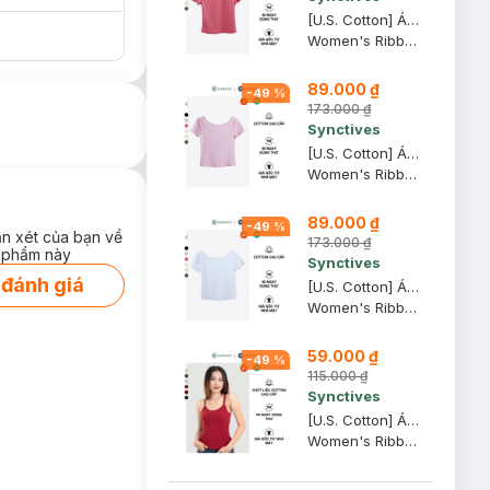
[U.S. Cotton] Áo Thun Nữ Cổ Thuyền Synctives Slim Fit, Hồng Mận, M - CWTS0013
Women's Ribbed U-neck Low Back T-shirt
89.000 ₫
-
49
%
173.000 ₫
Synctives
[U.S. Cotton] Áo Thun Nữ Cổ Thuyền Synctives Slim Fit, Hồng Phấn, L - CWTS0013
Women's Ribbed U-neck Low Back T-shirt
89.000 ₫
-
49
%
ận xét của bạn về
173.000 ₫
 phẩm này
Synctives
 đánh giá
[U.S. Cotton] Áo Thun Nữ Cổ Thuyền Synctives Slim Fit, Trắng, XL - CWTS0013
Women's Ribbed U-neck Low Back T-shirt
59.000 ₫
-
49
%
115.000 ₫
Synctives
[U.S. Cotton] Áo Hai Dây Nữ Synctives Slim Fit, Đỏ Samba, XL - CWCA0005
Women's Ribbed Fitted Cami Top