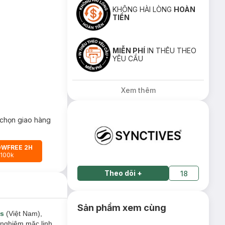
KHÔNG HÀI LÒNG
HOÀN
TIỀN
MIỄN PHÍ
IN THÊU THEO
YÊU CẦU
Xem thêm
chọn giao hàng
OWFREE 2H
 100k
Theo dõi
+
18
Sản phẩm xem cùng
es
(Việt Nam),
 nghiệm mặc linh