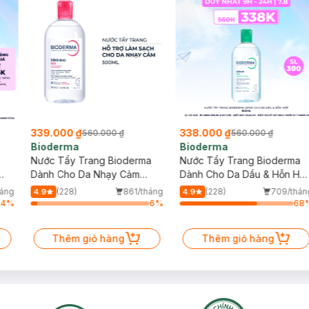
339.000 ₫
338.000 ₫
560.000 ₫
560.000 ₫
Bioderma
Bioderma
Nước Tẩy Trang Bioderma
Nước Tẩy Trang Bioderma
Dành Cho Da Nhạy Cảm
Dành Cho Da Dầu & Hỗn Hợ
500ml
500ml
áng
(228)
861/tháng
(228)
709/thán
4.9
4.9
64
%
6
%
68
Thêm giỏ hàng
Thêm giỏ hàng