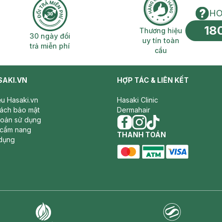
HO
18
n phí 2H
30 ngày đổi trả miễn phí
Thương hiệu uy 
Thương hiệu
30 ngày đổi
uy tín toàn
trả miễn phí
cầu
SAKI.VN
HỢP TÁC & LIÊN KẾT
iệu Hasaki.vn
Hasaki Clinic
sách bảo mật
Dermahair
hoản sử dụng
 cẩm nang
facebook
THANH TOÁN
instagram
tiktok
dụng
master card
ATM card
visa card