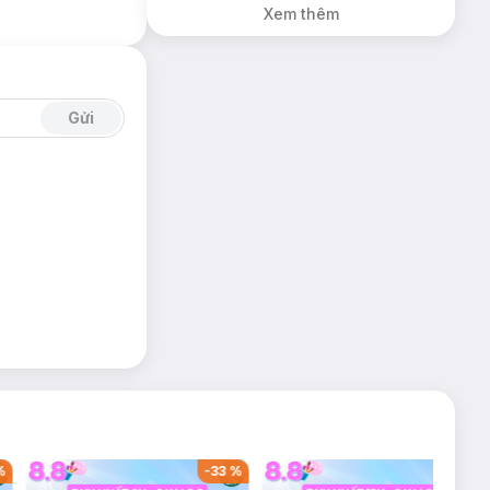
Xem thêm
Gửi
%
-
33
%
-
53
%