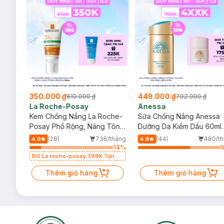
350.000 ₫
449.000 ₫
610.000 ₫
702.000 ₫
La Roche-Posay
Anessa
004
Kem Chống Nắng La Roche-
Sữa Chống Nắng Anessa
50+
Posay Phổ Rộng, Nâng Tông
Dưỡng Da Kiềm Dầu 60ml
Kiềm Dầu 50ml
(Bản Mới)
/tháng
(28)
736/tháng
(44)
480/th
4.9
4.9
64
%
14
%
 Kem
Bill La roche-posay 399K Tặng
Cảm
Gel rửa mặt da dầu nhạy cảm
50ml (SL có hạn)
Thêm giỏ hàng
Thêm giỏ hàng