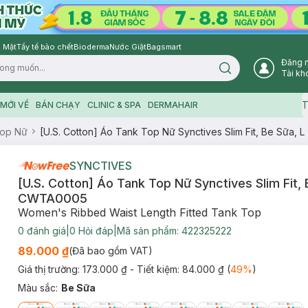
 Mặt
Tẩy tế bào chết
Bioderma
Nước Giặt
Bagsmart
Đăng 
Search icon
Tài kh
T
MỚI VỀ
BÁN CHẠY
CLINIC & SPA
DERMAHAIR
Top Nữ
[U.S. Cotton] Áo Tank Top Nữ Synctives Slim Fit, Be Sữa,
SYNCTIVES
[U.S. Cotton] Áo Tank Top Nữ Synctives Slim Fit, 
CWTA0005
Women's Ribbed Waist Length Fitted Tank Top
0
đánh giá
|
0
Hỏi đáp
|
Mã sản phẩm:
422325222
89.000 ₫
(Đã bao gồm VAT)
Giá thị trường:
173.000 ₫
- Tiết kiệm:
84.000 ₫
(
49
%
)
Màu sắc
:
Be Sữa