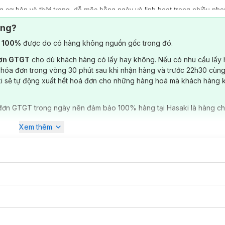
cơ bản và thời trang, dễ mặc hằng ngày và linh hoạt trong nhiều ph
ông?
 năng động; hoặc layer cùng sơ mi, cardigan, jacket để outfit trông h
) 100%
được do có hàng không nguồn gốc trong đó.
hi tiết, đảm bảo độ bền cao hơn, tăng tính thẩm mỹ và thoải mái khi cử 
đơn GTGT
cho dù khách hàng có lấy hay không. Nếu có nhu cầu lấy
 hóa đơn trong vòng 30 phút sau khi nhận hàng và trước 22h30 cùng
ki sẽ tự động xuất hết hoá đơn cho những hàng hoá mà khách hàng 
đơn GTGT trong ngày nên đảm bảo 100% hàng tại Hasaki là hàng ch
Xem thêm