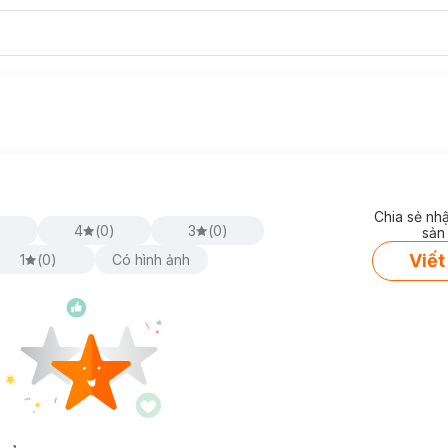
Chia sẻ nh
)
4
(
0
)
3
(
0
)
sản
Viết
1
(
0
)
Có hình ảnh