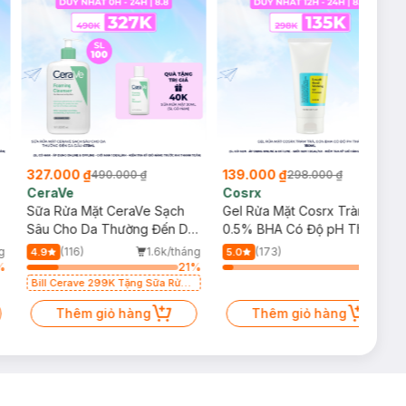
327.000 ₫
139.000 ₫
490.000 ₫
298.000 ₫
CeraVe
Cosrx
Sữa Rửa Mặt CeraVe Sạch
Gel Rửa Mặt Cosrx Tràm Trà,
p
Sâu Cho Da Thường Đến Da
0.5% BHA Có Độ pH Thấp
Dầu 473ml
150ml
g
(116)
1.6k/tháng
(173)
4.9
5.0
%
21
%
7
%
Bill Cerave 299K Tặng Sữa Rửa
Mặt Cerave 30ml (SL có hạn)
Thêm giỏ hàng
Thêm giỏ hàng