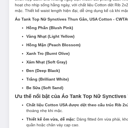
hoạt cho nhịp sống hằng ngày, với chất liệu Cotton dệt Rib 2x
mặc. Thiết kế waist length hiện đại, dễ ứng dụng kể cả khi mặc
Áo Tank Top Nữ Synctives Thun Gân, USA Cotton - CWTA
Hồng Phấn (Blush Pink)
Vàng Nhạt (Light Yellow)
Hồng Mận (Peach Blossom)
Xanh Tro (Burnt Olive)
Xám Nhạt (Soft Gray)
Đen (Deep Black)
Trắng (Brilliant White)
Be Sữa (Soft Sand)
Ưu thế nổi bật của Áo Tank Top Nữ Synctive
Chất liệu Cotton USA được dệt theo cấu trúc Rib 2x
thoáng nhẹ khi mặc.
Thiết kế ôm vừa, dễ mặc:
Dáng fitted ôm vừa phải, khoé
quần hoặc chân váy cạp cao.