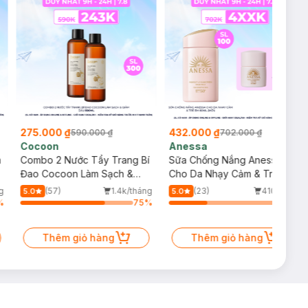
275.000 ₫
432.000 ₫
590.000 ₫
702.000 ₫
Cocoon
Anessa
m
Combo 2 Nước Tẩy Trang Bí
Sữa Chống Nắng Anessa
Đao Cocoon Làm Sạch &
Cho Da Nhạy Cảm & Trẻ Em
Giảm Dầu 500ml
60ml (Mới)
g
(57)
1.4k/tháng
(23)
410/tháng
5.0
5.0
%
75
%
34
%
Thêm giỏ hàng
Thêm giỏ hàng