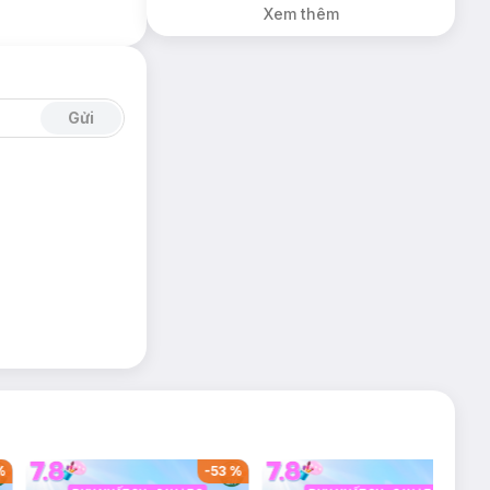
Xem thêm
Gửi
%
-
53
%
-
38
%