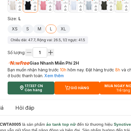
Size
:
L
XS
S
M
L
XL
Chiều dài: 47.7, Rộng vai: 26.5, 1/2 ngực: 41.5
Số lượng:
Giao Nhanh Miễn Phí 2H
Bạn muốn nhận hàng trước
10h
hôm nay. Đặt hàng trước
8h
và c
ở bước thanh toán.
Xem thêm
17/337 CN
MUA NGAY N
GIỎ HÀNG
CART PLUS ICON
Còn hàng
Trễ tặng
iá
Hỏi đáp
p CWTA0005
là sản phẩm
áo tank top nữ
đến từ thương hiệu
Synctiv
g vẫn giữ tổng thể năng động và hiện đại. Sản phẩm hướng đến trải