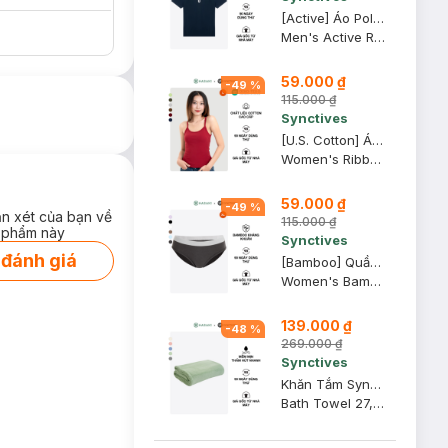
[Active] Áo Polo Nam Synctives Regular Fit, Xanh Đen, L - SMPO0020
Men's Active Regular Fit Polo Shirt
59.000 ₫
-
49
%
115.000 ₫
Synctives
[U.S. Cotton] Áo Hai Dây Nữ Synctives Slim Fit, Đỏ Samba, L - CWCA0005
Women's Ribbed Fitted Cami Top
59.000 ₫
-
49
%
ận xét của bạn về
115.000 ₫
 phẩm này
Synctives
 đánh giá
[Bamboo] Quần Lót Nữ Synctives Dáng Bikini, Ghi Đậm, XL - CWPT0008
Women's Bamboo Bikini Panties
139.000 ₫
-
48
%
269.000 ₫
Synctives
Khăn Tắm Synctives 70x140 cm, Xanh Bạc Hà - HTBT0001
Bath Towel 27,5 x 55,1 Inches