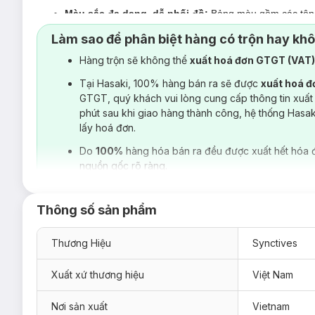
Màu sắc đa dạng, dễ phối đồ:
Bảng màu gồm các tông 
nhau.
Làm sao để phân biệt hàng có trộn hay kh
Dễ ứng dụng theo nhiều kiểu:
Mặc riêng vẫn gọn gàng,
Hàng trộn sẽ không thể
xuất hoá đơn GTGT (VAT
Được hoàn thiện tỉ mỉ với kỹ thuật may tối ưu tại từng c
Tại Hasaki, 100% hàng bán ra sẽ được
xuất hoá 
GTGT, quý khách vui lòng cung cấp thông tin xuất
phút sau khi giao hàng thành công, hệ thống Hasa
lấy hoá đơn.
Do
100%
hàng hóa bán ra đều được xuất hết hóa 
nguồn gốc rõ ràng.
Thông số sản phẩm
Thương Hiệu
Synctives
Xuất xứ thương hiệu
Việt Nam
Nơi sản xuất
Vietnam