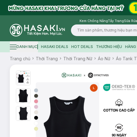
Kem Chống Nắng
Tẩy Trang
Sữa Rửa
Logo
DANH MỤC
HASAKI DEALS
HOT DEALS
THƯƠNG HIỆU
HÀNG 
Hamburger icon
Trang chủ
Thời Trang
Thời Trang Nữ
Áo Nữ
Áo Tank 