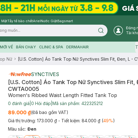
 Mặt
Tẩy tế bào chết
Ariel
Nước Giặt
Bagsmart
Đăng 
Search icon
Tài kh
T
MỚI VỀ
BÁN CHẠY
CLINIC & SPA
DERMAHAIR
Top Nữ
[U.S. Cotton] Áo Tank Top Nữ Synctives Slim Fit, Đen, L 
SYNCTIVES
[U.S. Cotton] Áo Tank Top Nữ Synctives Slim Fit, 
CWTA0005
Women's Ribbed Waist Length Fitted Tank Top
0
đánh giá
|
0
Hỏi đáp
|
Mã sản phẩm:
422325212
89.000 ₫
(Đã bao gồm VAT)
Giá thị trường:
173.000 ₫
- Tiết kiệm:
84.000 ₫
(
49
%
)
Màu sắc
:
Đen