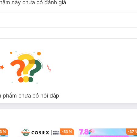
hẩm này chưa có đánh giá
n phẩm chưa có hỏi đáp
3
%
-
53
%
-
37