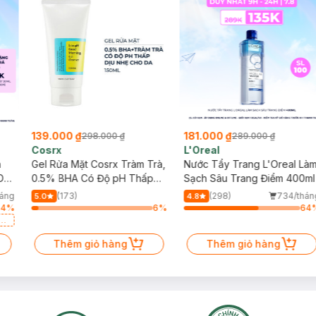
139.000 ₫
181.000 ₫
298.000 ₫
289.000 ₫
Cosrx
L'Oreal
h
Gel Rửa Mặt Cosrx Tràm Trà,
Nước Tẩy Trang L'Oreal Là
Da
0.5% BHA Có Độ pH Thấp
Sạch Sâu Trang Điểm 400ml
150ml
háng
(173)
(298)
734/thán
5.0
4.8
64
%
6
%
64
a
Thêm giỏ hàng
Thêm giỏ hàng