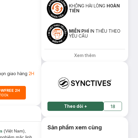
KHÔNG HÀI LÒNG
HOÀN
TIỀN
MIỄN PHÍ
IN THÊU THEO
YÊU CẦU
Xem thêm
họn giao hàng
2H
OWFREE 2H
 100k
Theo dõi
+
18
Sản phẩm xem cùng
es
(Việt Nam),
 nghiệm mặc linh