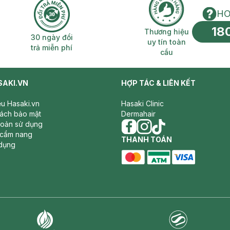
HO
18
n phí 2H
30 ngày đổi trả miễn phí
Thương hiệu uy 
Thương hiệu
30 ngày đổi
uy tín toàn
trả miễn phí
cầu
SAKI.VN
HỢP TÁC & LIÊN KẾT
iệu Hasaki.vn
Hasaki Clinic
sách bảo mật
Dermahair
hoản sử dụng
 cẩm nang
facebook
THANH TOÁN
instagram
tiktok
dụng
master card
ATM card
visa card