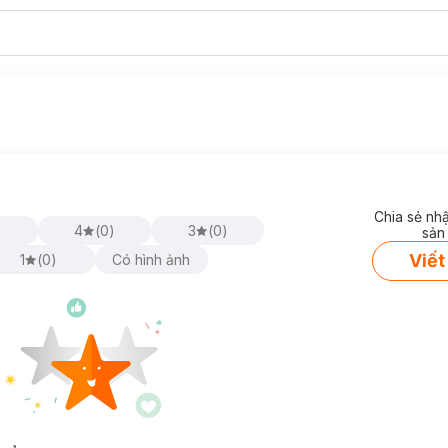
Chia sẻ nh
)
4
(
0
)
3
(
0
)
sản
Viết
1
(
0
)
Có hình ảnh