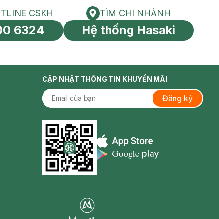
TLINE CSKH
TÌM CHI NHÁNH
HOTLINE CSKH
Tìm chi nhánh
00 6324
Hệ thống Hasaki
tín toàn cầu
CẬP NHẬT THÔNG TIN KHUYẾN MÃI
Đăng ký
Appstore icon
Goolge Play icon