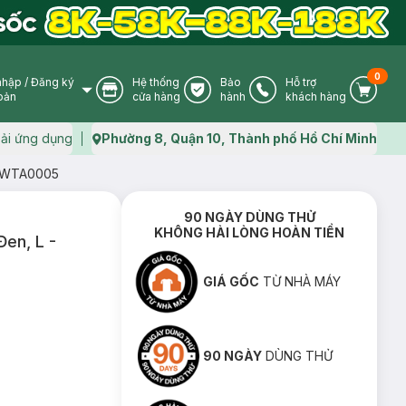
0
nhập
/
Đăng ký
Hệ thống
Bảo
Hỗ trợ
User Icon
Store Icon
Warranty Icon
Phone Icon
Cart I
oản
cửa hàng
hành
khách hàng
ải ứng dụng
Phường 8, Quận 10, Thành phố Hồ Chí Minh
Map icon
- CWTA0005
90 NGÀY DÙNG THỬ
KHÔNG HÀI LÒNG HOÀN TIỀN
Đen, L -
GIÁ GỐC
TỪ NHÀ MÁY
90 NGÀY
DÙNG THỬ