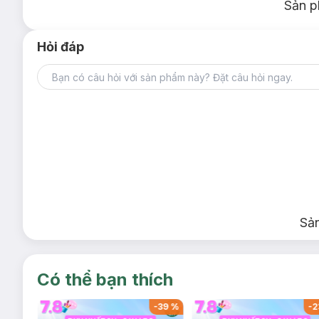
Sản p
Hỏi đáp
Sả
Có thể bạn thích
-
37
%
-
39
%
-
2