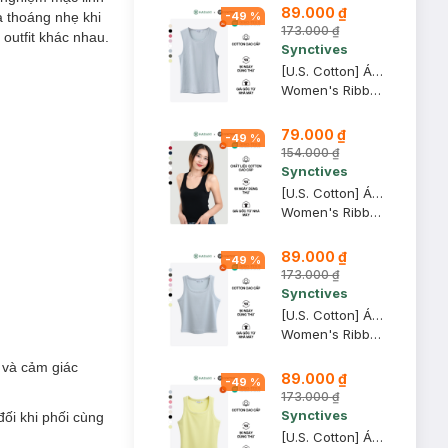
89.000 ₫
à thoáng nhẹ khi
-
49
%
173.000 ₫
 outfit khác nhau.
Synctives
[U.S. Cotton] Áo Tank Top Nữ Synctives Regular Fit, Xám Nhạt, XS - CWTA0004
Women's Ribbed Regular Fit Tank Top
79.000 ₫
-
49
%
154.000 ₫
Synctives
[U.S. Cotton] Áo Tank Top Nữ Synctives Slim Fit, Đen, XS - CWTA0006
Women's Ribbed Waist Length Fitted Tank Top
89.000 ₫
-
49
%
173.000 ₫
Synctives
[U.S. Cotton] Áo Tank Top Nữ Synctives Slim Fit, Xám Nhạt, XL - CWTA0005
Women's Ribbed Waist Length Fitted Tank Top
 và cảm giác
89.000 ₫
-
49
%
173.000 ₫
Synctives
đối khi phối cùng
[U.S. Cotton] Áo Tank Top Nữ Synctives Slim Fit, Vàng Nhạt, L - CWTA0005