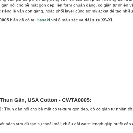
2 gân nổi cho bề mặt gọn đẹp, lên form chuẩn dáng, co giãn tự nhiên v
 riêng lẻ vẫn gọn gàng, hoặc phối layer cùng sơ mi/jacket để tạo nhiều
0005
hiện đã có tại
Hasaki
với 8 màu sắc và
dải size XS-XL
:
s Thun Gân, USA Cotton - CWTA0005:
2:
Thun gân nổi cho bề mặt có texture gọn đẹp, độ co giãn tự nhiên tốt
t nách vừa đủ tạo sự thoải mái; chiều dài waist length giúp outfit cân 