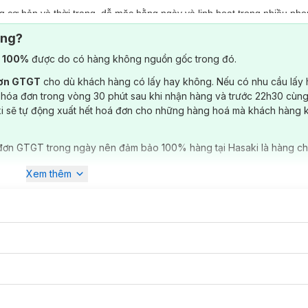
cơ bản và thời trang, dễ mặc hằng ngày và linh hoạt trong nhiều ph
ông?
 năng động; hoặc layer cùng sơ mi, cardigan, jacket để outfit trông h
) 100%
được do có hàng không nguồn gốc trong đó.
hi tiết, đảm bảo độ bền cao hơn, tăng tính thẩm mỹ và thoải mái khi cử 
đơn GTGT
cho dù khách hàng có lấy hay không. Nếu có nhu cầu lấy
 hóa đơn trong vòng 30 phút sau khi nhận hàng và trước 22h30 cùng
ki sẽ tự động xuất hết hoá đơn cho những hàng hoá mà khách hàng 
đơn GTGT trong ngày nên đảm bảo 100% hàng tại Hasaki là hàng ch
Xem thêm