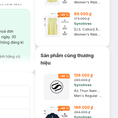
Women's Ribbed Waist Length Fitted Tank Top
ong cách khác
89.000 ₫
-
49
%
iện đại hơn.
173.000 ₫
Synctives
động.
[U.S. Cotton] Áo Tank Top Nữ Synctives Regular Fit, Vàng Nhạt, XS - CWTA0004
 hoá đơn
Women's Ribbed Regular Fit Tank Top
 ngày. 30
không đăng kí
Sản phẩm cùng thương
ính hãng có
hiệu
139.000 ₫
-
48
%
269.000 ₫
Synctives
Áo Thun Nam Regular Fit, Xanh Khói, L - CMTS0028
Men's Regular Fit T-shirt
199.000 ₫
-
48
%
384.000 ₫
Synctives