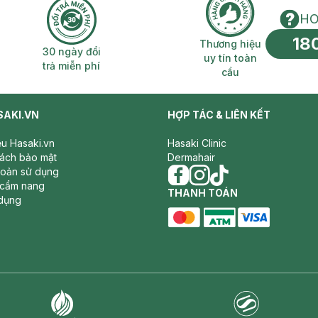
HO
18
n phí 2H
30 ngày đổi trả miễn phí
Thương hiệu uy 
Thương hiệu
30 ngày đổi
uy tín toàn
trả miễn phí
cầu
SAKI.VN
HỢP TÁC & LIÊN KẾT
iệu Hasaki.vn
Hasaki Clinic
sách bảo mật
Dermahair
hoản sử dụng
 cẩm nang
facebook
THANH TOÁN
instagram
tiktok
dụng
master card
ATM card
visa card