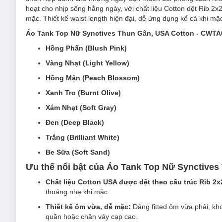
hoạt cho nhịp sống hằng ngày, với chất liệu Cotton dệt Rib 2x
mặc. Thiết kế waist length hiện đại, dễ ứng dụng kể cả khi mặc
Áo Tank Top Nữ Synctives Thun Gân, USA Cotton - CWTA
Hồng Phấn (Blush Pink)
Vàng Nhạt (Light Yellow)
Hồng Mận (Peach Blossom)
Xanh Tro (Burnt Olive)
Xám Nhạt (Soft Gray)
Đen (Deep Black)
Trắng (Brilliant White)
Be Sữa (Soft Sand)
Ưu thế nổi bật của Áo Tank Top Nữ Synctive
Chất liệu Cotton USA được dệt theo cấu trúc Rib 2x
thoáng nhẹ khi mặc.
Thiết kế ôm vừa, dễ mặc:
Dáng fitted ôm vừa phải, khoé
quần hoặc chân váy cạp cao.