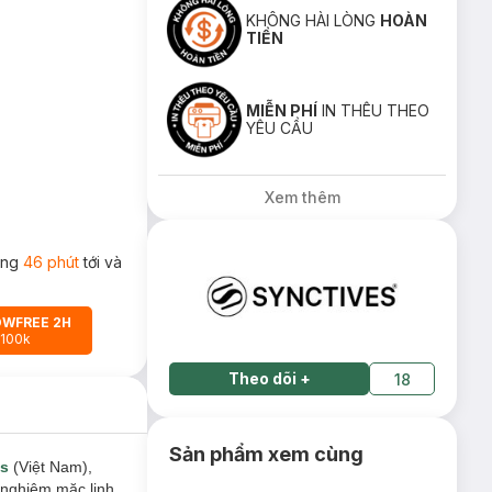
KHÔNG HÀI LÒNG
HOÀN
TIỀN
MIỄN PHÍ
IN THÊU THEO
YÊU CẦU
Xem thêm
rong
46 phút
tới và
OWFREE 2H
 100k
Theo dõi
+
18
Sản phẩm xem cùng
es
(Việt Nam),
 nghiệm mặc linh