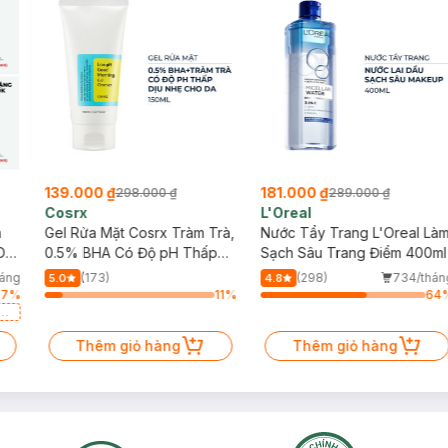
139.000 ₫
181.000 ₫
298.000 ₫
289.000 ₫
Cosrx
L'Oreal
h
Gel Rửa Mặt Cosrx Tràm Trà,
Nước Tẩy Trang L'Oreal Là
Da
0.5% BHA Có Độ pH Thấp
Sạch Sâu Trang Điểm 400ml
150ml
háng
(173)
(298)
734/thán
5.0
4.8
37
%
11
%
64
a
Thêm giỏ hàng
Thêm giỏ hàng