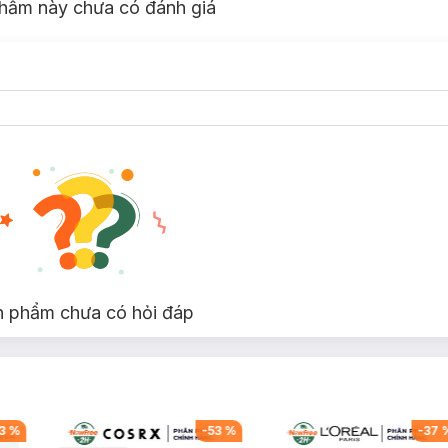
hẩm này chưa có đánh giá
n phẩm chưa có hỏi đáp
3
%
-
53
%
-
37