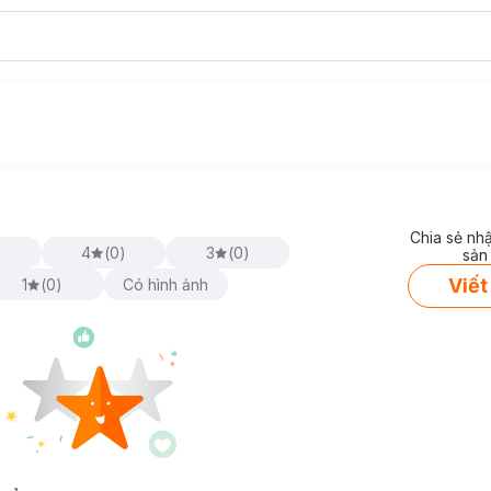
Chia sẻ nh
)
4
(
0
)
3
(
0
)
sản
Viết
1
(
0
)
Có hình ảnh