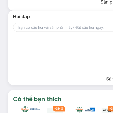
Sản p
Hỏi đáp
Sả
Có thể bạn thích
-
35
%
-
39
%
-
3