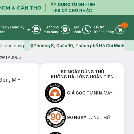
0
nhập
/
Đăng ký
Hệ thống
Bảo
Hỗ trợ
User Icon
Store Icon
Warranty Icon
Phone Icon
Cart I
oản
cửa hàng
hành
khách hàng
ải ứng dụng
Phường 8, Quận 10, Thành phố Hồ Chí Minh
Map icon
 - CWTA0005
90 NGÀY DÙNG THỬ
KHÔNG HÀI LÒNG HOÀN TIỀN
Đen, M -
GIÁ GỐC
TỪ NHÀ MÁY
90 NGÀY
DÙNG THỬ