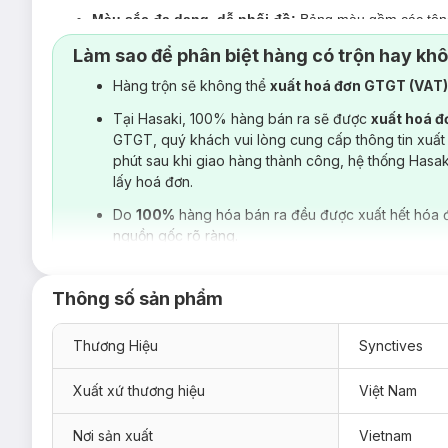
Màu sắc đa dạng, dễ phối đồ:
Bảng màu gồm các tông 
nhau.
Làm sao để phân biệt hàng có trộn hay kh
Dễ ứng dụng theo nhiều kiểu:
Mặc riêng vẫn gọn gàng,
Hàng trộn sẽ không thể
xuất hoá đơn GTGT (VAT
Được hoàn thiện tỉ mỉ với kỹ thuật may tối ưu tại từng c
Tại Hasaki, 100% hàng bán ra sẽ được
xuất hoá 
GTGT, quý khách vui lòng cung cấp thông tin xuất
phút sau khi giao hàng thành công, hệ thống Hasa
lấy hoá đơn.
Do
100%
hàng hóa bán ra đều được xuất hết hóa 
nguồn gốc rõ ràng.
Thông số sản phẩm
Thương Hiệu
Synctives
Xuất xứ thương hiệu
Việt Nam
Nơi sản xuất
Vietnam