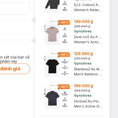
[U.S. Cotton] Áo Hoodie Nữ Synctives Relaxed Fit, Xám Melange Đậm, S - CWHO0011
Women’s Relaxed Fit Hoodie
149.000 ₫
-
48
%
288.000 ₫
Synctives
[Anti-UV] Áo Polo Active Nữ Synctives Regular Fit, Hồng Tro, M - SWPO0006
Women's Active Regular Fit Polo Shirt
129.000 ₫
-
48
%
ận xét của bạn về
250.000 ₫
 phẩm này
Synctives
 đánh giá
[Bamboo] Áo Mặc Trong Nam Synctives Cổ V Slim Fit, Đen, M - CMUN0003
Men’s Bamboo Slim Fit V-Neck Undershirt
199.000 ₫
-
48
%
384.000 ₫
Synctives
[Active] Áo Polo Nam Synctives Slim Fit, Đen, XL - SMPO0013
Men's Active Slim Fit Polo Shirt