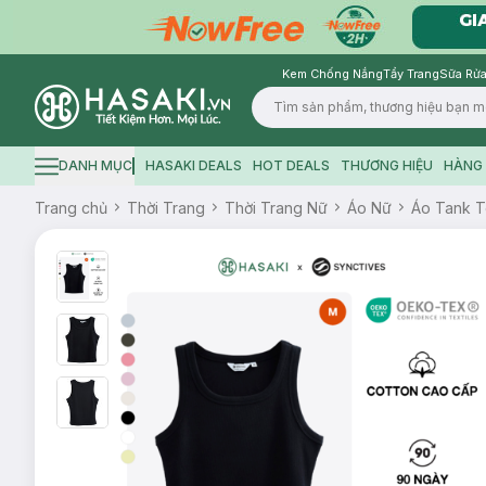
Kem Chống Nắng
Tẩy Trang
Sữa Rửa
Logo
DANH MỤC
HASAKI DEALS
HOT DEALS
THƯƠNG HIỆU
HÀNG 
Hamburger icon
Trang chủ
Thời Trang
Thời Trang Nữ
Áo Nữ
Áo Tank 