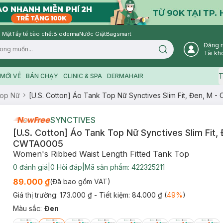
 Mặt
Tẩy tế bào chết
Bioderma
Nước Giặt
Bagsmart
Đăng 
Search icon
Tài kh
T
MỚI VỀ
BÁN CHẠY
CLINIC & SPA
DERMAHAIR
Top Nữ
[U.S. Cotton] Áo Tank Top Nữ Synctives Slim Fit, Đen, M
SYNCTIVES
[U.S. Cotton] Áo Tank Top Nữ Synctives Slim Fit, 
CWTA0005
Women's Ribbed Waist Length Fitted Tank Top
0
đánh giá
|
0
Hỏi đáp
|
Mã sản phẩm:
422325211
89.000 ₫
(Đã bao gồm VAT)
Giá thị trường:
173.000 ₫
- Tiết kiệm:
84.000 ₫
(
49
%
)
Màu sắc
:
Đen