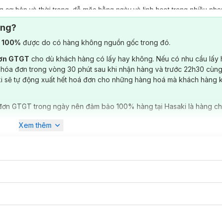
cơ bản và thời trang, dễ mặc hằng ngày và linh hoạt trong nhiều ph
ông?
 năng động; hoặc layer cùng sơ mi, cardigan, jacket để outfit trông h
) 100%
được do có hàng không nguồn gốc trong đó.
hi tiết, đảm bảo độ bền cao hơn, tăng tính thẩm mỹ và thoải mái khi cử 
đơn GTGT
cho dù khách hàng có lấy hay không. Nếu có nhu cầu lấy
 hóa đơn trong vòng 30 phút sau khi nhận hàng và trước 22h30 cùng
ki sẽ tự động xuất hết hoá đơn cho những hàng hoá mà khách hàng 
đơn GTGT trong ngày nên đảm bảo 100% hàng tại Hasaki là hàng ch
Xem thêm