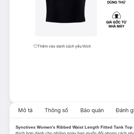
Thêm vào danh sách yêu thích
Mô tả
Thông số
Bảo quản
Đánh g
Synctives Women's Ribbed Waist Length Fitted Tank To
thích hợp dành cho những ngày bạn muốn đổi phong cách nhưn