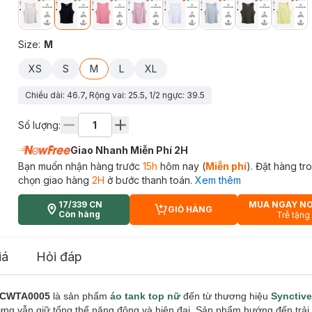
Size
:
M
XS
S
M
L
XL
Chiều dài: 46.7, Rộng vai: 25.5, 1/2 ngực: 39.5
Số lượng:
Giao Nhanh Miễn Phí 2H
Bạn muốn nhận hàng trước
15h
hôm nay (
Miễn phí
). Đặt hàng t
chọn giao hàng
2H
ở bước thanh toán.
Xem thêm
17/339 CN
MUA NGAY N
GIỎ HÀNG
CART PLUS ICON
Còn hàng
Trễ tặng
iá
Hỏi đáp
p CWTA0005
là sản phẩm
áo tank top nữ
đến từ thương hiệu
Synctiv
g vẫn giữ tổng thể năng động và hiện đại. Sản phẩm hướng đến trải