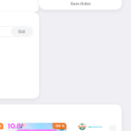
Xem thêm
Gửi
%
-
59
%
-
39
%