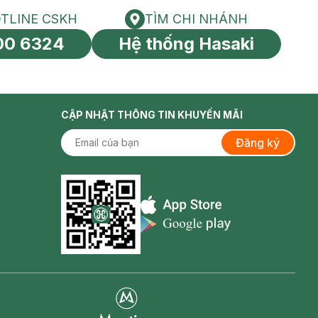
TLINE CSKH
TÌM CHI NHÁNH
HOTLINE CSKH
Tìm chi nhánh
00 6324
Hệ thống Hasaki
tín toàn cầu
CẬP NHẬT THÔNG TIN KHUYẾN MÃI
Đăng ký
Appstore icon
Goolge Play icon