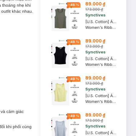
89.000 ₫
à thoáng nhẹ khi
-
49
%
173.000 ₫
 outfit khác nhau.
Synctives
[U.S. Cotton] Áo Tank Top Nữ Synctives Regular Fit, Xanh Tro, XS - CWTA0004
Women's Ribbed Regular Fit Tank Top
89.000 ₫
-
49
%
173.000 ₫
Synctives
[U.S. Cotton] Áo Tank Top Nữ Synctives Slim Fit, Đen, L - CWTA0005
Women's Ribbed Waist Length Fitted Tank Top
89.000 ₫
-
49
%
173.000 ₫
Synctives
[U.S. Cotton] Áo Tank Top Nữ Synctives Slim Fit, Vàng Nhạt, L - CWTA0005
Women's Ribbed Waist Length Fitted Tank Top
 và cảm giác
89.000 ₫
-
49
%
173.000 ₫
Synctives
đối khi phối cùng
[U.S. Cotton] Áo Tank Top Nữ Synctives Slim Fit, Xám Nhạt, XL - CWTA0005