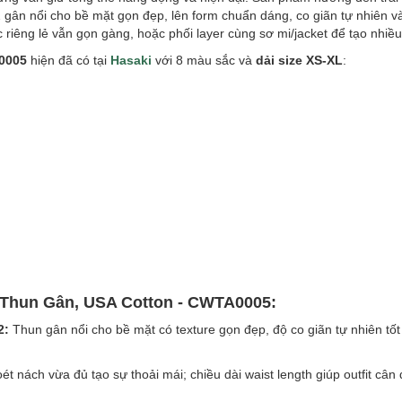
2 gân nổi cho bề mặt gọn đẹp, lên form chuẩn dáng, co giãn tự nhiên v
 riêng lẻ vẫn gọn gàng, hoặc phối layer cùng sơ mi/jacket để tạo nhiều
0005
hiện đã có tại
Hasaki
với 8 màu sắc và
dải size XS-XL
:
s Thun Gân, USA Cotton - CWTA0005:
2:
Thun gân nổi cho bề mặt có texture gọn đẹp, độ co giãn tự nhiên tốt
t nách vừa đủ tạo sự thoải mái; chiều dài waist length giúp outfit cân 