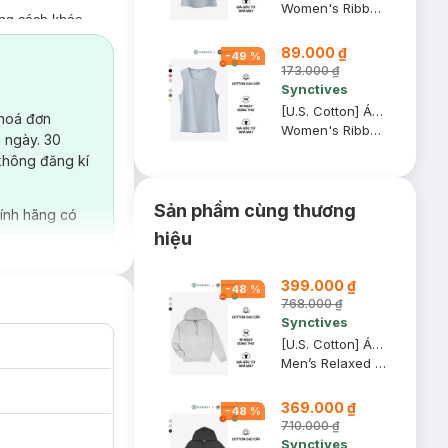
Women's Ribbed Waist Length Fitted Tank Top
ong cách khác
89.000 ₫
-
49
%
iện đại hơn.
173.000 ₫
Synctives
động.
[U.S. Cotton] Áo Tank Top Nữ Synctives Regular Fit, Xám Nhạt, XS - CWTA0004
 hoá đơn
Women's Ribbed Regular Fit Tank Top
 ngày. 30
không đăng kí
Sản phẩm cùng thương
ính hãng có
hiệu
399.000 ₫
-
48
%
768.000 ₫
Synctives
[U.S. Cotton] Áo Hoodie Nam Synctives Relaxed Fit, Xám Melange Nhạt, 2XL - CMHO0007
Men’s Relaxed Fit Hoodie
369.000 ₫
-
48
%
710.000 ₫
Synctives