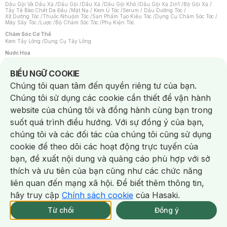
Dầu Gội Và Dầu Xả
/
Dầu Gội
/
Dầu Xả
/
Dầu Gội Khô
/
Dầu Gội Xả 2in1
/
Bộ Gội Xả
/
Tẩy Tế Bào Chết Da Đầu
/
Mặt Nạ / Kem Ủ Tóc
/
Serum / Dầu Dưỡng Tóc
/
Xịt Dưỡng Tóc
/
Thuốc Nhuộm Tóc
/
Sản Phẩm Tạo Kiểu Tóc
/
Dụng Cụ Chăm Sóc Tóc
/
Máy Sấy Tóc
/
Lược
/
Bộ Chăm Sóc Tóc
/
Phụ Kiện Tóc
Chăm Sóc Cơ Thể
Kem Tẩy Lông
/
Dụng Cụ Tẩy Lông
Nước Hoa
Nước Hoa Nữ
/
Nước Hoa Nam
/
Nước Hoa Cao Cấp
/
Xịt Thơm Toàn Thân
/
Nước Hoa Vùng Kín
Notice about cookies usage
BIỂU NGỮ COOKIE
Chăm Sóc Cá Nhân
Chúng tôi quan tâm đến quyền riêng tư của bạn.
Chống Muỗi
/
Khẩu Trang
/
Máy Massage
/
Mặt Nạ Xông Hơi
/
Nước Rửa Tay
/
Sản Phẩm Chăm Sóc Khác
/
Bàn Chải Đánh Răng
/
Bàn Chải Điện
/
Chúng tôi sử dụng các cookie cần thiết để vận hành
Hỗ Trợ Trắng Răng
/
Kem Đánh Răng
/
Máy Tăm Nước
/
Nước Súc Miệng
/
Tăm / Chỉ Nha Khoa
/
Xịt Thơm Miệng
/
Dung Dịch Vệ Sinh
/
Dưỡng Vùng Kín
/
website của chúng tôi và đồng hành cùng bạn trong
Khăn Ướt Vệ Sinh Vùng Kín
/
Băng Vệ Sinh
/
Tampon
/
Bọt Cạo Râu
/
Dao Cạo Râu
/
Máy Cạo Râu
suốt quá trình điều hướng. Với sự đồng ý của bạn,
Vấn Đề Về Da
chúng tôi và các đối tác của chúng tôi cũng sử dụng
Da Dầu / Lỗ Chân Lông To
/
Da Khô / Mất Nước
/
Da Lão Hóa
/
Da Mụn
/
Da Nhạy Cảm / Kích Ứng
/
Da Xỉn Màu
/
Thâm / Nám / Tàn Nhang
/
cookie để theo dõi các hoạt động trực tuyến của
Quầng Thâm & Bọng Mắt
/
Sẹo
/
Viêm Da Cơ Địa
bạn, đề xuất nội dung và quảng cáo phù hợp với sở
Dụng Cụ / Phụ Kiện Chăm Sóc Da
Chat i
Bông Tẩy Trang
/
Khăn Lau Mặt Khô
/
Dụng Cụ / Máy Rửa Mặt
/
Máy Chăm Sóc Da
/
thích và ưu tiên của bạn cũng như các chức năng
Dụng Cụ Chăm Sóc Khác
liên quan đến mạng xã hội. Để biết thêm thông tin,
hãy truy cập
Chính sách cookie
của Hasaki.
NowFree 2H
Giao Nhanh Miễn Phí 2H
Xem chi tiết
Từ chối
Đồng ý
Mua online
18/337 CN CÒN SP
NowFree 2H trễ tặng 100k