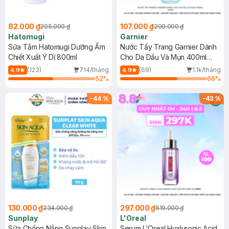
82.000 ₫
107.000 ₫
205.000 ₫
209.000 ₫
Hatomugi
Garnier
Sữa Tắm Hatomugi Dưỡng Ẩm
Nước Tẩy Trang Garnier Dành
Chiết Xuất Ý Dĩ 800ml
Cho Da Dầu Và Mụn 400ml
(Mới)
(123)
714/tháng
(69)
1.1k/tháng
4.9
4.9
52
%
66
%
-
44
%
-
43
%
130.000 ₫
297.000 ₫
234.000 ₫
519.000 ₫
Sunplay
L'Oreal
Sữa Chống Nắng Sunplay Skin
Serum L'Oreal Hyaluronic Acid