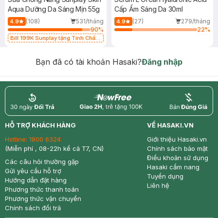
Aqua Dưỡng Da Sáng Mịn 55g
Cấp Ẩm Sáng Da 30ml
(108)
531/tháng
(27)
279/tháng
4.9
4.9
90
%
22
%
Bill 199K Sunplay tặng Tinh Chất
Chống Nắng 7g trị giá 30K (SL có
hạn)
Bạn đã có tài khoản Hasaki?
Đăng nhập
return
nowfree
price
HỖ TRỢ KHÁCH HÀNG
VỀ HASAKI.VN
Hotline:
1800 6324
Giới thiệu Hasaki.vn
(Miễn phí , 08-22h kể cả T7, CN)
Chính sách bảo mật
Điều khoản sử dụng
Các câu hỏi thường gặp
Hasaki cẩm nang
Gửi yêu cầu hỗ trợ
Tuyển dụng
Hướng dẫn đặt hàng
Liên hệ
Phương thức thanh toán
Phương thức vận chuyển
Chính sách đổi trả