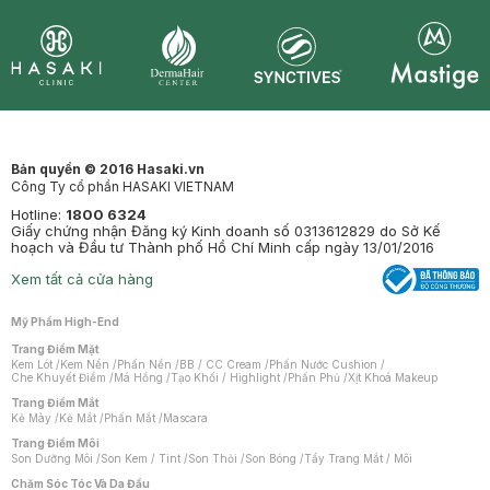
Synctives
Clinic
Dermahair
Mastige
Bản quyền © 2016 Hasaki.vn
Công Ty cổ phần HASAKI VIETNAM
Hotline:
1800 6324
Giấy chứng nhận Đăng ký Kinh doanh số 0313612829 do Sở Kế
hoạch và Đầu tư Thành phố Hồ Chí Minh cấp ngày 13/01/2016
Xem tất cả cửa hàng
Mỹ Phẩm High-End
Trang Điểm Mặt
Kem Lót
/
Kem Nền
/
Phấn Nền
/
BB / CC Cream
/
Phấn Nước Cushion
/
Che Khuyết Điểm
/
Má Hồng
/
Tạo Khối / Highlight
/
Phấn Phủ
/
Xịt Khoá Makeup
Trang Điểm Mắt
Kẻ Mày
/
Kẻ Mắt
/
Phấn Mắt
/
Mascara
Trang Điểm Môi
Son Dưỡng Môi
/
Son Kem / Tint
/
Son Thỏi
/
Son Bóng
/
Tẩy Trang Mắt / Môi
Chăm Sóc Tóc Và Da Đầu