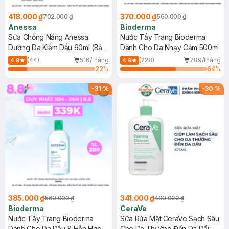
418.000 ₫
370.000 ₫
702.000 ₫
560.000 ₫
Anessa
Bioderma
Sữa Chống Nắng Anessa
Nước Tẩy Trang Bioderma
Dưỡng Da Kiềm Dầu 60ml (Bản
Dành Cho Da Nhạy Cảm 500ml
Mới)
(44)
516/tháng
(228)
789/tháng
4.9
4.9
22
%
64
%
-
31
%
-
30
%
385.000 ₫
341.000 ₫
560.000 ₫
490.000 ₫
Bioderma
CeraVe
Nước Tẩy Trang Bioderma
Sữa Rửa Mặt CeraVe Sạch Sâu
Dành Cho Da Dầu & Hỗn Hợp
Cho Da Thường Đến Da Dầu