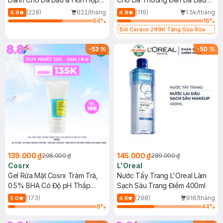
500ml
473ml
(228)
622/tháng
(116)
1.5k/tháng
4.9
4.9
64
%
16
%
Bill Cerave 299K Tặng Sữa Rửa
Mặt Cerave 30ml (SL có hạn)
-
53
%
-
50
%
139.000 ₫
145.000 ₫
298.000 ₫
289.000 ₫
Cosrx
L'Oreal
Gel Rửa Mặt Cosrx Tràm Trà,
Nước Tẩy Trang L'Oreal Làm
0.5% BHA Có Độ pH Thấp
Sạch Sâu Trang Điểm 400ml
150ml
(173)
(298)
916/tháng
5.0
4.8
8
%
44
%