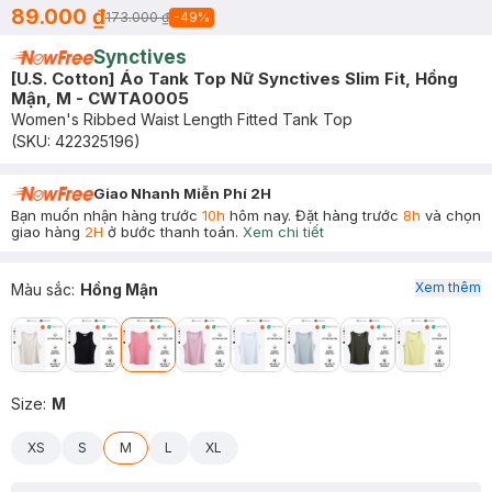
89.000 ₫
173.000 ₫
-
49
%
Synctives
[U.S. Cotton] Áo Tank Top Nữ Synctives Slim Fit, Hồng
Mận, M - CWTA0005
Women's Ribbed Waist Length Fitted Tank Top
(SKU:
422325196
)
Giao Nhanh Miễn Phí 2H
Bạn muốn nhận hàng trước
10h
hôm nay. Đặt hàng trước
8h
và chọn
giao hàng
2H
ở bước thanh toán.
Xem chi tiết
Xem thêm
Màu sắc
:
Hồng Mận
Size
:
M
XS
S
M
L
XL