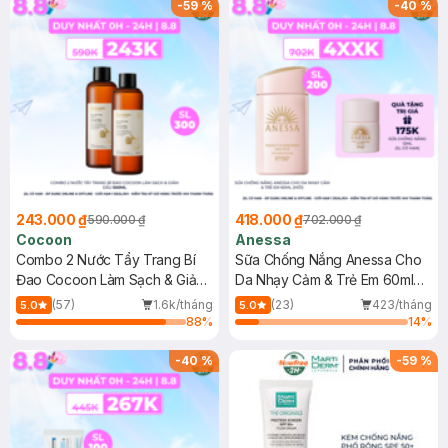
-
59
%
-
40
%
243.000 ₫
418.000 ₫
590.000 ₫
702.000 ₫
Cocoon
Anessa
Combo 2 Nước Tẩy Trang Bí
Sữa Chống Nắng Anessa Cho
Đao Cocoon Làm Sạch & Giảm
Da Nhạy Cảm & Trẻ Em 60ml
Dầu 500ml
(Mới)
(57)
1.6k/tháng
(23)
423/tháng
5.0
5.0
88
%
14
%
-
40
%
-
59
%