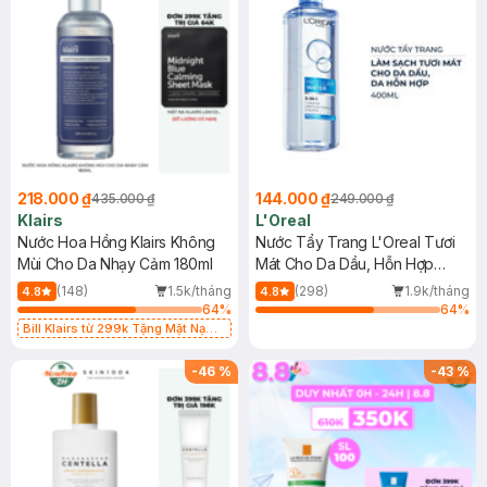
218.000 ₫
144.000 ₫
435.000 ₫
249.000 ₫
Klairs
L'Oreal
Nước Hoa Hồng Klairs Không
Nước Tẩy Trang L'Oreal Tươi
Mùi Cho Da Nhạy Cảm 180ml
Mát Cho Da Dầu, Hỗn Hợp
400ml
(148)
1.5k/tháng
(298)
1.9k/tháng
4.8
4.8
64
%
64
%
Bill Klairs từ 299k Tặng Mặt Nạ
Làm Dịu Da & Kiểm Soát Dầu Nhờn
25ml (SL Có Hạn)
-
46
%
-
43
%