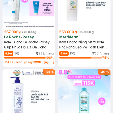
267.000 ₫
553.000 ₫
445.000 ₫
1.350.000 ₫
La Roche-Posay
Martiderm
Kem Dưỡng La Roche-Posay
Kem Chống Nắng MartiDerm
Giúp Phục Hồi Da Đa Công
Phổ Rộng Bảo Vệ Toàn Diện
Dụng 40ml
40ml
(56)
932/tháng
(110)
251/tháng
4.9
4.9
96
%
75
%
Bill La roche-posay 399K Tặng
Gel rửa mặt da dầu nhạy cảm 50ml
(SL có hạn)
-
60
%
-
49
%