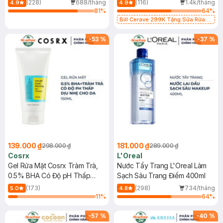
(228)
688/tháng
(116)
1.4k/tháng
4.9
4.9
81
%
64
%
Bill Cerave 299K Tặng Sữa Rửa
Mặt Cerave 30ml (SL có hạn)
-
53
%
-
37
%
139.000 ₫
181.000 ₫
298.000 ₫
289.000 ₫
Cosrx
L'Oreal
Gel Rửa Mặt Cosrx Tràm Trà,
Nước Tẩy Trang L'Oreal Làm
0.5% BHA Có Độ pH Thấp
Sạch Sâu Trang Điểm 400ml
150ml
(173)
(298)
734/tháng
5.0
4.8
11
%
64
%
-
57
%
-
40
%