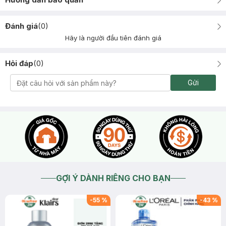
Đánh giá
(
0
)
Hãy là người đầu tiên đánh giá
Hỏi đáp
(
0
)
Gửi
GỢI Ý DÀNH RIÊNG CHO BẠN
-
55
%
-
43
%