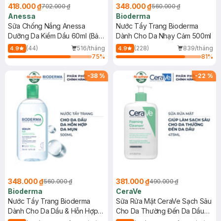
418.000 ₫
348.000 ₫
702.000 ₫
560.000 ₫
Anessa
Bioderma
Sữa Chống Nắng Anessa
Nước Tẩy Trang Bioderma
Dưỡng Da Kiềm Dầu 60ml (Bản
Dành Cho Da Nhạy Cảm 500ml
Mới)
(44)
516/tháng
(228)
839/tháng
4.9
4.9
75
%
81
%
-
38
%
-
22
%
348.000 ₫
381.000 ₫
560.000 ₫
490.000 ₫
Bioderma
CeraVe
Nước Tẩy Trang Bioderma
Sữa Rửa Mặt CeraVe Sạch Sâu
Dành Cho Da Dầu & Hỗn Hợp
Cho Da Thường Đến Da Dầu
500ml
473ml