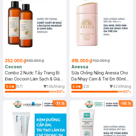
252.000 ₫
418.000 ₫
590.000 ₫
702.000 ₫
Cocoon
Anessa
Combo 2 Nước Tẩy Trang Bí
Sữa Chống Nắng Anessa Cho
Đao Cocoon Làm Sạch & Giảm
Da Nhạy Cảm & Trẻ Em 60ml
Dầu 500ml
(Mới)
(57)
1.5k/tháng
(23)
423/tháng
5.0
5.0
86
%
90
%
-
31
%
-
55
%