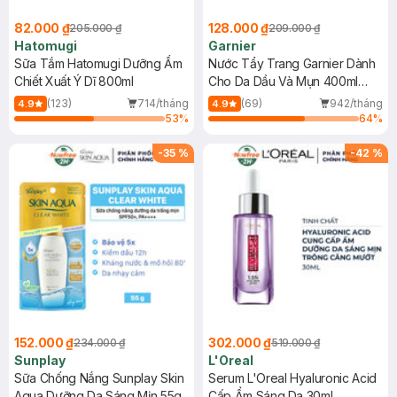
82.000 ₫
128.000 ₫
205.000 ₫
209.000 ₫
Hatomugi
Garnier
Sữa Tắm Hatomugi Dưỡng Ẩm
Nước Tẩy Trang Garnier Dành
Chiết Xuất Ý Dĩ 800ml
Cho Da Dầu Và Mụn 400ml
(Mới)
(123)
714/tháng
(69)
942/tháng
4.9
4.9
53
%
64
%
-
35
%
-
42
%
152.000 ₫
302.000 ₫
234.000 ₫
519.000 ₫
Sunplay
L'Oreal
Sữa Chống Nắng Sunplay Skin
Serum L'Oreal Hyaluronic Acid
Aqua Dưỡng Da Sáng Mịn 55g
Cấp Ẩm Sáng Da 30ml