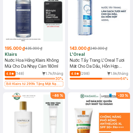
195.000 ₫
143.000 ₫
435.000 ₫
249.000 ₫
Klairs
L'Oreal
Nước Hoa Hồng Klairs Không
Nước Tẩy Trang L'Oreal Tươi
Mùi Cho Da Nhạy Cảm 180ml
Mát Cho Da Dầu, Hỗn Hợp
400ml
(148)
1.7k/tháng
(298)
1.9k/tháng
4.8
4.8
30
%
64
%
Bill Klairs từ 299k Tặng Mặt Nạ
Làm Dịu Da & Kiểm Soát Dầu Nhờn
25ml (SL Có Hạn)
-
46
%
-
33
%