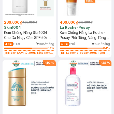
266.000 ₫
406.000 ₫
495.000 ₫
610.000 ₫
Skin1004
La Roche-Posay
Kem Chống Nắng Skin1004
Kem Chống Nắng La Roche-
Cho Da Nhạy Cảm SPF 50+
Posay Phổ Rộng, Nâng Tông
50ml
Kiềm Dầu 50ml
(119)
905/tháng
(28)
635/tháng
4.8
4.9
64
%
64
%
Bill Skin1004 từ 399k Tặng Kem
Bill La roche-posay 399K Tặng
Chống Nắng Cho Da Nhạy Cảm
Gel rửa mặt da dầu nhạy cảm 50ml
SPF 50+ 20ml (SL Có Hạn)
(SL có hạn)
-
40
%
-
38
%