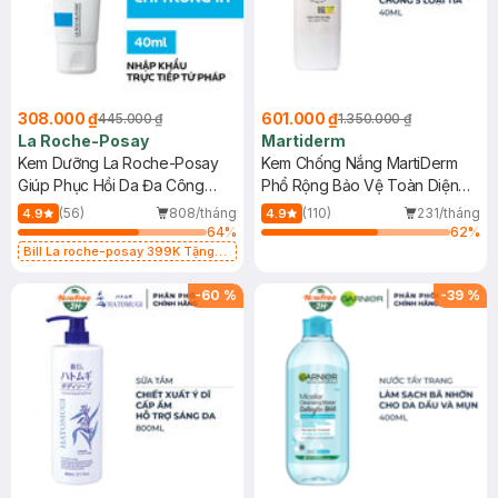
308.000 ₫
601.000 ₫
445.000 ₫
1.350.000 ₫
La Roche-Posay
Martiderm
Kem Dưỡng La Roche-Posay
Kem Chống Nắng MartiDerm
Giúp Phục Hồi Da Đa Công
Phổ Rộng Bảo Vệ Toàn Diện
Dụng 40ml
40ml
(56)
808/tháng
(110)
231/tháng
4.9
4.9
64
%
62
%
Bill La roche-posay 399K Tặng
Gel rửa mặt da dầu nhạy cảm 50ml
(SL có hạn)
-
60
%
-
39
%