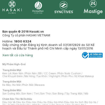
Synctives
Clinic
Dermahair
Mastige
Bản quyền © 2016 Hasaki.vn
Công Ty cổ phần HASAKI VIETNAM
Hotline:
1800 6324
Giấy chứng nhận Đăng ký Kinh doanh số 0313612829 do Sở Kế
hoạch và Đầu tư Thành phố Hồ Chí Minh cấp ngày 13/01/2016
Xem tất cả cửa hàng
Mỹ Phẩm High-End
Trang Điểm Mặt
Kem Lót
/
Kem Nền
/
Phấn Nền
/
BB / CC Cream
/
Phấn Nước Cushion
/
Che Khuyết Điểm
/
Má Hồng
/
Tạo Khối / Highlight
/
Phấn Phủ
/
Xịt Khoá Makeup
Trang Điểm Mắt
Kẻ Mày
/
Kẻ Mắt
/
Phấn Mắt
/
Mascara
Trang Điểm Môi
Son Dưỡng Môi
/
Son Kem / Tint
/
Son Thỏi
/
Son Bóng
/
Tẩy Trang Mắt / Môi
Chăm Sóc Tóc Và Da Đầu
Dầu Gội Và Dầu Xả
/
Dầu Gội
/
Dầu Xả
/
Dầu Gội Khô
/
Dầu Gội Xả 2in1
/
Bộ Gội Xả
/