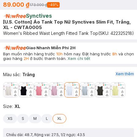
89.000 ₫
173.000 ₫
-
49
%
Synctives
[U.S. Cotton] Áo Tank Top Nữ Synctives Slim Fit, Trắng,
XL - CWTA0005
Women's Ribbed Waist Length Fitted Tank Top
(SKU:
422325218
)
Giao Nhanh Miễn Phí 2H
Bạn muốn nhận hàng trước
10h
hôm nay. Đặt hàng trước
8h
và chọn
giao hàng
2H
ở bước thanh toán.
Xem chi tiết
Xem thêm
Màu sắc
:
Trắng
Size
:
XL
XS
S
M
L
XL
Chiều dài: 48.7, Rộng vai: 27.5, 1/2 ngực: 43.5