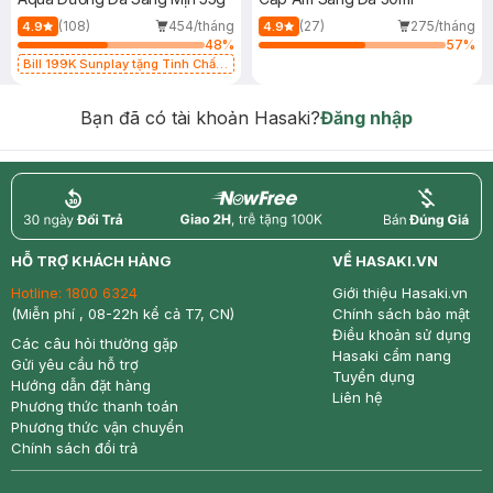
(108)
454/tháng
(27)
275/tháng
4.9
4.9
48
%
57
%
Bill 199K Sunplay tặng Tinh Chất
Chống Nắng 7g trị giá 30K (SL có
hạn)
Bạn đã có tài khoản Hasaki?
Đăng nhập
return
nowfree
price
HỖ TRỢ KHÁCH HÀNG
VỀ HASAKI.VN
Hotline:
1800 6324
Giới thiệu Hasaki.vn
(Miễn phí , 08-22h kể cả T7, CN)
Chính sách bảo mật
Điều khoản sử dụng
Các câu hỏi thường gặp
Hasaki cẩm nang
Gửi yêu cầu hỗ trợ
Tuyển dụng
Hướng dẫn đặt hàng
Liên hệ
Phương thức thanh toán
Phương thức vận chuyển
Chính sách đổi trả