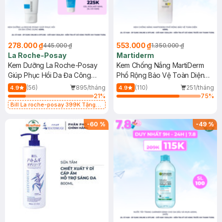
278.000 ₫
553.000 ₫
445.000 ₫
1.350.000 ₫
La Roche-Posay
Martiderm
Kem Dưỡng La Roche-Posay
Kem Chống Nắng MartiDerm
Giúp Phục Hồi Da Đa Công
Phổ Rộng Bảo Vệ Toàn Diện
Dụng 40ml
40ml
(56)
895/tháng
(110)
251/tháng
4.9
4.9
21
%
75
%
Bill La roche-posay 399K Tặng
Gel rửa mặt da dầu nhạy cảm 50ml
(SL có hạn)
-
60
%
-
49
%