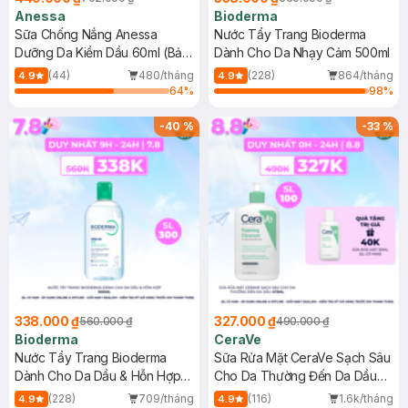
Anessa
Bioderma
Sữa Chống Nắng Anessa
Nước Tẩy Trang Bioderma
Dưỡng Da Kiềm Dầu 60ml (Bản
Dành Cho Da Nhạy Cảm 500ml
Mới)
(44)
480/tháng
(228)
864/tháng
4.9
4.9
64
%
98
%
-
40
%
-
33
%
338.000 ₫
327.000 ₫
560.000 ₫
490.000 ₫
Bioderma
CeraVe
Nước Tẩy Trang Bioderma
Sữa Rửa Mặt CeraVe Sạch Sâu
Dành Cho Da Dầu & Hỗn Hợp
Cho Da Thường Đến Da Dầu
500ml
473ml
(228)
709/tháng
(116)
1.6k/tháng
4.9
4.9