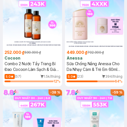
252.000 ₫
449.000 ₫
590.000 ₫
702.000 ₫
Cocoon
Anessa
Combo 2 Nước Tẩy Trang Bí
Sữa Chống Nắng Anessa Cho
Đao Cocoon Làm Sạch & Giảm
Da Nhạy Cảm & Trẻ Em 60ml
Dầu 500ml
(Mới)
(57)
1.5k/tháng
(23)
394/tháng
5.0
5.0
12
%
64
%
-
38
%
-
59
%