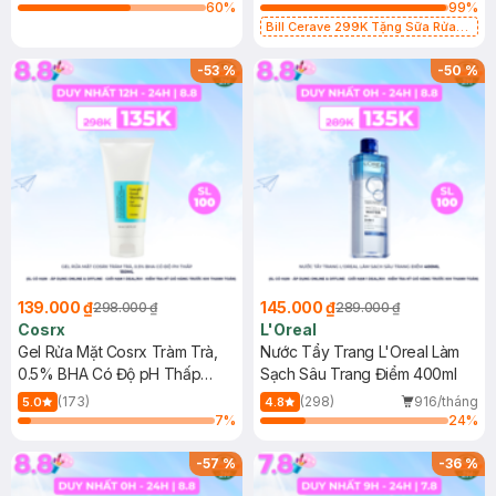
60
%
99
%
Bill Cerave 299K Tặng Sữa Rửa
Mặt Cerave 30ml (SL có hạn)
-
53
%
-
50
%
139.000 ₫
145.000 ₫
298.000 ₫
289.000 ₫
Cosrx
L'Oreal
Gel Rửa Mặt Cosrx Tràm Trà,
Nước Tẩy Trang L'Oreal Làm
0.5% BHA Có Độ pH Thấp
Sạch Sâu Trang Điểm 400ml
150ml
(173)
(298)
916/tháng
5.0
4.8
7
%
24
%
-
57
%
-
36
%