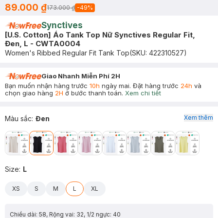
89.000 ₫
173.000 ₫
-
49
%
Synctives
[U.S. Cotton] Áo Tank Top Nữ Synctives Regular Fit,
Đen, L - CWTA0004
Women's Ribbed Regular Fit Tank Top
(SKU:
422310527
)
Giao Nhanh Miễn Phí 2H
Bạn muốn nhận hàng trước
10h
ngày mai. Đặt hàng trước
24h
và
chọn giao hàng
2H
ở bước thanh toán.
Xem chi tiết
Xem thêm
Màu sắc
:
Đen
Size
:
L
XS
S
M
L
XL
Chiều dài: 58, Rộng vai: 32, 1/2 ngực: 40