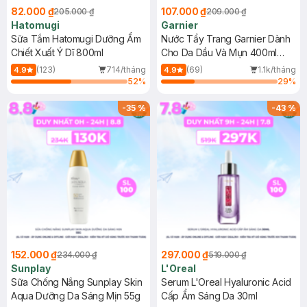
82.000 ₫
107.000 ₫
205.000 ₫
209.000 ₫
Hatomugi
Garnier
Sữa Tắm Hatomugi Dưỡng Ẩm
Nước Tẩy Trang Garnier Dành
Chiết Xuất Ý Dĩ 800ml
Cho Da Dầu Và Mụn 400ml
(Mới)
(123)
714/tháng
(69)
1.1k/tháng
4.9
4.9
52
%
29
%
-
35
%
-
43
%
152.000 ₫
297.000 ₫
234.000 ₫
519.000 ₫
Sunplay
L'Oreal
Sữa Chống Nắng Sunplay Skin
Serum L'Oreal Hyaluronic Acid
Aqua Dưỡng Da Sáng Mịn 55g
Cấp Ẩm Sáng Da 30ml