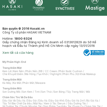
Synctives
Clinic
Dermahair
Mastige
Bản quyền © 2016 Hasaki.vn
Công Ty cổ phần HASAKI VIETNAM
Hotline:
1800 6324
Giấy chứng nhận Đăng ký Kinh doanh số 0313612829 do Sở Kế
hoạch và Đầu tư Thành phố Hồ Chí Minh cấp ngày 13/01/2016
Xem tất cả cửa hàng
Mỹ Phẩm High-End
Trang Điểm Mặt
Kem Lót
/
Kem Nền
/
Phấn Nền
/
BB / CC Cream
/
Phấn Nước Cushion
/
Che Khuyết Điểm
/
Má Hồng
/
Tạo Khối / Highlight
/
Phấn Phủ
/
Xịt Khoá Makeup
Trang Điểm Mắt
Kẻ Mày
/
Kẻ Mắt
/
Phấn Mắt
/
Mascara
Trang Điểm Môi
Son Dưỡng Môi
/
Son Kem / Tint
/
Son Thỏi
/
Son Bóng
/
Tẩy Trang Mắt / Môi
Chăm Sóc Tóc Và Da Đầu
Dầu Gội Và Dầu Xả
/
Dầu Gội
/
Dầu Xả
/
Dầu Gội Khô
/
Dầu Gội Xả 2in1
/
Bộ Gội Xả
/
Tẩy Tế Bào Chết Da Đầu
/
Mặt Nạ / Kem Ủ Tóc
/
Serum / Dầu Dưỡng Tóc
/
Xịt Dưỡng Tóc
/
Thuốc Nhuộm Tóc
/
Sản Phẩm Tạo Kiểu Tóc
/
Dụng Cụ Chăm Sóc Tóc
/