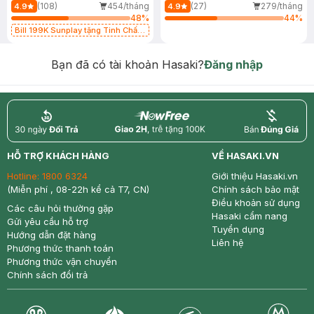
(108)
454/tháng
(27)
279/tháng
4.9
4.9
48
%
44
%
Bill 199K Sunplay tặng Tinh Chất
Chống Nắng 7g trị giá 30K (SL có
hạn)
Bạn đã có tài khoản Hasaki?
Đăng nhập
return
nowfree
price
HỖ TRỢ KHÁCH HÀNG
VỀ HASAKI.VN
Hotline:
1800 6324
Giới thiệu Hasaki.vn
(Miễn phí , 08-22h kể cả T7, CN)
Chính sách bảo mật
Điều khoản sử dụng
Các câu hỏi thường gặp
Hasaki cẩm nang
Gửi yêu cầu hỗ trợ
Tuyển dụng
Hướng dẫn đặt hàng
Liên hệ
Phương thức thanh toán
Phương thức vận chuyển
Chính sách đổi trả