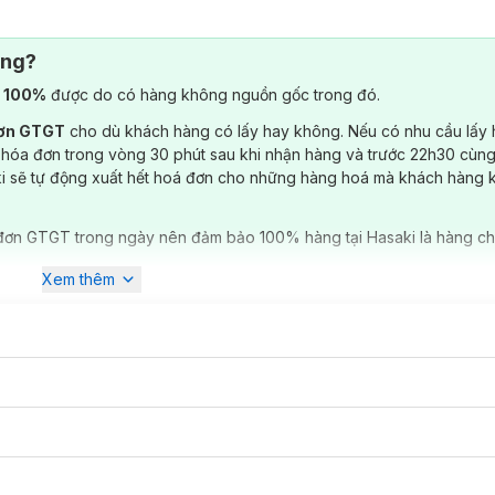
 layer cùng jacket/cardigan để outfit trông hiện đại hơn.
ông?
 đảm bảo độ bền, thẩm mỹ & thoải mái khi cử động.
) 100%
được do có hàng không nguồn gốc trong đó.
đơn GTGT
cho dù khách hàng có lấy hay không. Nếu có nhu cầu lấy
 hóa đơn trong vòng 30 phút sau khi nhận hàng và trước 22h30 cùng
ki sẽ tự động xuất hết hoá đơn cho những hàng hoá mà khách hàng 
đơn GTGT trong ngày nên đảm bảo 100% hàng tại Hasaki là hàng ch
Xem thêm