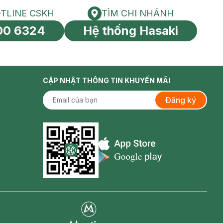
TLINE CSKH
TÌM CHI NHÁNH
HOTLINE CSKH
Tìm chi nhánh
00 6324
Hệ thống Hasaki
tín toàn cầu
CẬP NHẬT THÔNG TIN KHUYẾN MÃI
Đăng ký
Appstore icon
Goolge Play icon