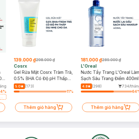
139.000 ₫
181.000 ₫
298.000 ₫
289.000 ₫
Cosrx
L'Oreal
h
Gel Rửa Mặt Cosrx Tràm Trà,
Nước Tẩy Trang L'Oreal Là
Da
0.5% BHA Có Độ pH Thấp
Sạch Sâu Trang Điểm 400ml
150ml
háng
(173)
(298)
734/thán
5.0
4.8
64
%
11
%
64
a
Thêm giỏ hàng
Thêm giỏ hàng