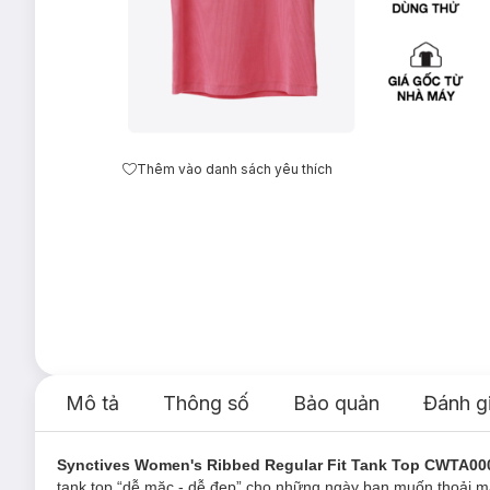
Thêm vào danh sách yêu thích
Mô tả
Thông số
Bảo quản
Đánh g
Synctives Women's Ribbed Regular Fit Tank Top CWTA00
tank top “dễ mặc - dễ đẹp” cho những ngày bạn muốn thoải m