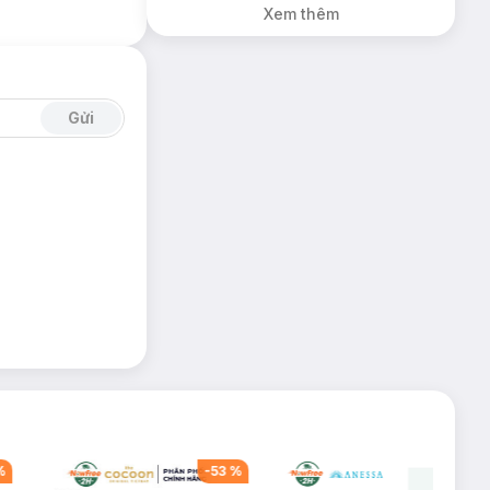
Xem thêm
Gửi
%
-
53
%
-
36
%