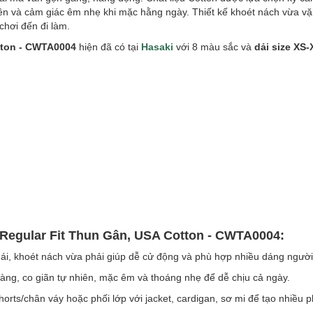
hiên và cảm giác êm nhẹ khi mặc hằng ngày. Thiết kế khoét nách vừa v
chơi đến đi làm.
tton - CWTA0004
hiện đã có tại
Hasaki
với 8 màu sắc và
dải size XS-
 Regular Fit Thun Gân, USA Cotton - CWTA0004:
ái, khoét nách vừa phải giúp dễ cử động và phù hợp nhiều dáng người
àng, co giãn tự nhiên, mặc êm và thoáng nhẹ để dễ chịu cả ngày.
orts/chân váy hoặc phối lớp với jacket, cardigan, sơ mi để tạo nhiều 