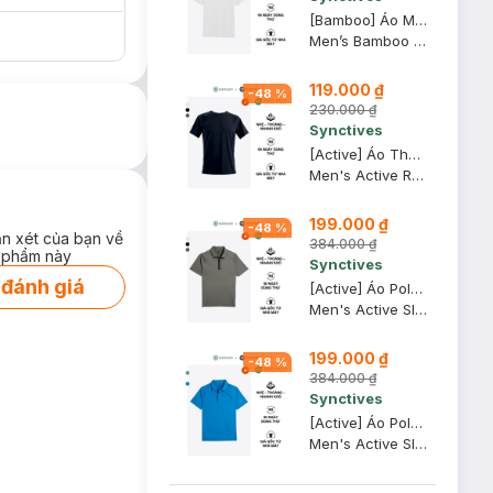
[Bamboo] Áo Mặc Trong Nam Synctives Cổ V Slim Fit, Trắng, M - CMUN0003
Men’s Bamboo Slim Fit V-Neck Undershirt
119.000 ₫
-
48
%
230.000 ₫
Synctives
[Active] Áo Thun Nam Synctives Tay Raglan Regular Fit, Đen, L - SMTS0004
Men's Active Regular Fit Raglan T-shirt
199.000 ₫
-
48
%
ận xét của bạn về
384.000 ₫
 phẩm này
Synctives
 đánh giá
[Active] Áo Polo Nam Synctives Tay Raglan Slim Fit, Xanh Trà, M - SMPO0011
Men's Active Slim Fit Raglan Polo Shirt
199.000 ₫
-
48
%
384.000 ₫
Synctives
[Active] Áo Polo Nam Synctives Slim Fit, Xanh Biển, M - SMPO0010
Men's Active Slim Fit Polo Shirt