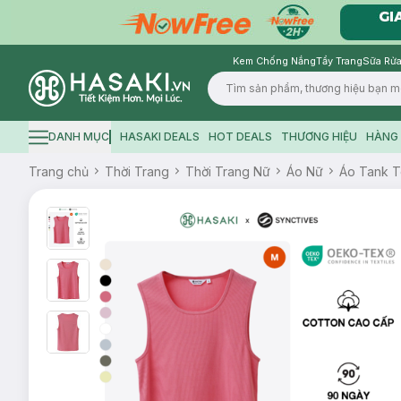
Kem Chống Nắng
Tẩy Trang
Sữa Rửa
Logo
DANH MỤC
HASAKI DEALS
HOT DEALS
THƯƠNG HIỆU
HÀNG 
Hamburger icon
Trang chủ
Thời Trang
Thời Trang Nữ
Áo Nữ
Áo Tank 