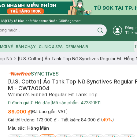
 Mặt
Tẩy tế bào chết
Bioderma
Nước Giặt
Bagsmart
Đăng 
Search icon
Tài kh
T
MỚI VỀ
BÁN CHẠY
CLINIC & SPA
DERMAHAIR
Top Nữ
[U.S. Cotton] Áo Tank Top Nữ Synctives Regular Fit, Hồ
SYNCTIVES
[U.S. Cotton] Áo Tank Top Nữ Synctives Regular F
M - CWTA0004
Women's Ribbed Regular Fit Tank Top
0
đánh giá
|
0
Hỏi đáp
|
Mã sản phẩm:
422310511
89.000 ₫
(Đã bao gồm VAT)
Giá thị trường:
173.000 ₫
- Tiết kiệm:
84.000 ₫
(
49
%
)
Màu sắc
:
Hồng Mận