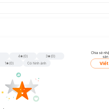
Chia sẻ nh
)
4
(
0
)
3
(
0
)
sản
Viết
1
(
0
)
Có hình ảnh