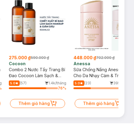
275.000 ₫
448.000 ₫
590.000 ₫
702.000 ₫
Cocoon
Anessa
m
Combo 2 Nước Tẩy Trang Bí
Sữa Chống Nắng Anessa
Đao Cocoon Làm Sạch &
Cho Da Nhạy Cảm & Trẻ Em
Giảm Dầu 500ml
60ml (Mới)
g
(57)
1.4k/tháng
(23)
395/tháng
5.0
5.0
%
76
%
35
%
Thêm giỏ hàng
Thêm giỏ hàng