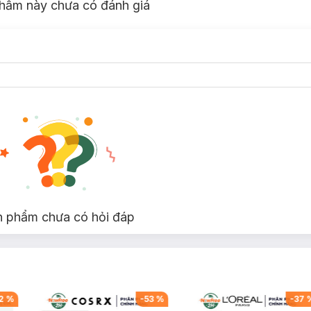
hẩm này chưa có đánh giá
n phẩm chưa có hỏi đáp
2
%
-
53
%
-
37