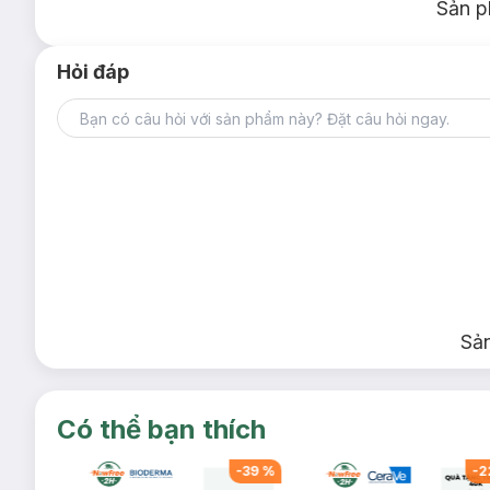
Sản p
Hỏi đáp
Sả
Có thể bạn thích
-
34
%
-
39
%
-
2