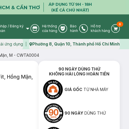
0
nhập
/
Đăng ký
Hệ thống
Bảo
Hỗ trợ
User Icon
Store Icon
Warranty Icon
Phone Icon
Cart I
oản
cửa hàng
hành
khách hàng
ải ứng dụng
Phường 8, Quận 10, Thành phố Hồ Chí Minh
Map icon
ng Mận, M - CWTA0004
90 NGÀY DÙNG THỬ
KHÔNG HÀI LÒNG HOÀN TIỀN
it, Hồng Mận,
GIÁ GỐC
TỪ NHÀ MÁY
90 NGÀY
DÙNG THỬ