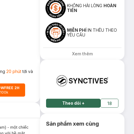
KHÔNG HÀI LÒNG
HOÀN
TIỀN
MIỄN PHÍ
IN THÊU THEO
YÊU CẦU
Xem thêm
rong
20 phút
tới và
OWFREE 2H
 100k
Theo dõi
+
18
Sản phẩm xem cùng
am) - một chiếc
ng với bề mặt