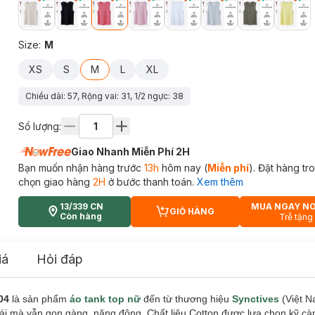
Size
:
M
XS
S
M
L
XL
Chiều dài: 57, Rộng vai: 31, 1/2 ngực: 38
Số lượng:
Giao Nhanh Miễn Phí 2H
Bạn muốn nhận hàng trước
13h
hôm nay (
Miễn phí
). Đặt hàng t
chọn giao hàng
2H
ở bước thanh toán.
Xem thêm
13/339 CN
MUA NGAY N
GIỎ HÀNG
CART PLUS ICON
Còn hàng
Trễ tặng
iá
Hỏi đáp
04
là sản phẩm
áo tank top nữ
đến từ thương hiệu
Synctives
(Việt N
ái mà vẫn gọn gàng, năng động. Chất liệu Cotton được lựa chọn kỹ cà