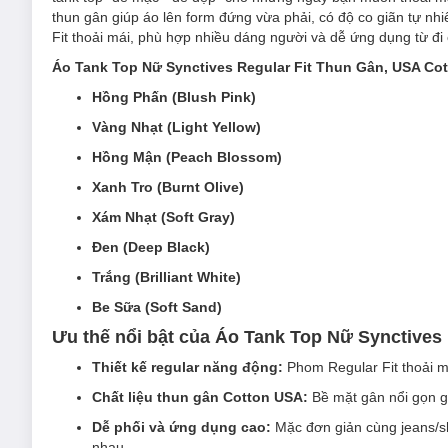
thun gân giúp áo lên form đứng vừa phải, có độ co giãn tự n
Fit thoải mái, phù hợp nhiều dáng người và dễ ứng dụng từ đi 
Áo Tank Top Nữ Synctives Regular Fit Thun Gân, USA Co
Hồng Phấn (Blush Pink)
Vàng Nhạt (Light Yellow)
Hồng Mận (Peach Blossom)
Xanh Tro (Burnt Olive)
Xám Nhạt (Soft Gray)
Đen (Deep Black)
Trắng (Brilliant White)
Be Sữa (Soft Sand)
Ưu thế nổi bật của Áo Tank Top Nữ Synctives
Thiết kế regular năng động:
Phom Regular Fit thoải m
Chất liệu thun gân Cotton USA:
Bề mặt gân nổi gọn g
Dễ phối và ứng dụng cao:
Mặc đơn giản cùng jeans/sh
nhau.