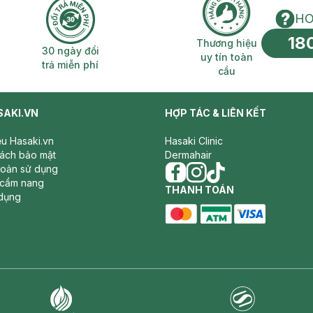
HO
18
n phí 2H
30 ngày đổi trả miễn phí
Thương hiệu uy 
Thương hiệu
30 ngày đổi
uy tín toàn
trả miễn phí
cầu
SAKI.VN
HỢP TÁC & LIÊN KẾT
iệu Hasaki.vn
Hasaki Clinic
sách bảo mật
Dermahair
hoản sử dụng
 cẩm nang
facebook
THANH TOÁN
instagram
tiktok
dụng
master card
ATM card
visa card