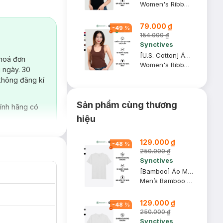
Women's Ribbed Waist Length Fitted Tank Top
79.000 ₫
-
49
%
154.000 ₫
Synctives
[U.S. Cotton] Áo Tank Top Nữ Synctives Slim Fit, Đỏ Nâu Sẫm, XL - CWTA0006
 hoá đơn
Women's Ribbed Waist Length Fitted Tank Top
 ngày. 30
không đăng kí
Sản phẩm cùng thương
ính hãng có
hiệu
129.000 ₫
-
48
%
250.000 ₫
Synctives
[Bamboo] Áo Mặc Trong Nam Synctives Cổ V Slim Fit, Trắng, XL - CMUN0003
Men’s Bamboo Slim Fit V-Neck Undershirt
129.000 ₫
-
48
%
250.000 ₫
Synctives