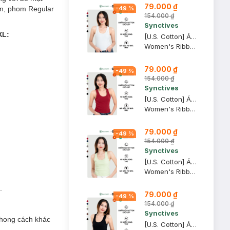
79.000 ₫
ặn, phom Regular
-
49
%
154.000 ₫
Synctives
XL:
[U.S. Cotton] Áo Tank Top Nữ Synctives Slim Fit, Trắng, L - CWTA0006
Women's Ribbed Waist Length Fitted Tank Top
79.000 ₫
-
49
%
154.000 ₫
Synctives
[U.S. Cotton] Áo Tank Top Nữ Synctives Slim Fit, Đỏ Samba, L - CWTA0006
Women's Ribbed Waist Length Fitted Tank Top
79.000 ₫
-
49
%
154.000 ₫
Synctives
[U.S. Cotton] Áo Tank Top Nữ Synctives Slim Fit, Xanh Ngọc, M - CWTA0006
Women's Ribbed Waist Length Fitted Tank Top
.
79.000 ₫
-
49
%
154.000 ₫
Synctives
phong cách khác
[U.S. Cotton] Áo Tank Top Nữ Synctives Slim Fit, Đen, XS - CWTA0006