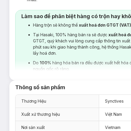
Đây là item dễ mặc hằng ngày:
mặc solo gọn gàng hoặc
Làm sao để phân biệt hàng có trộn hay kh
Hoàn thiện tỉ mỉ:
Kỹ thuật may tối ưu tại từng chi tiết,
Hàng trộn sẽ không thể
xuất hoá đơn GTGT (VAT
Tại Hasaki, 100% hàng bán ra sẽ được
xuất hoá 
GTGT, quý khách vui lòng cung cấp thông tin xuất
phút sau khi giao hàng thành công, hệ thống Hasa
lấy hoá đơn.
Do
100%
hàng hóa bán ra đều được xuất hết hóa 
nguồn gốc rõ ràng.
Thông số sản phẩm
Thương Hiệu
Synctives
Xuất xứ thương hiệu
Việt Nam
Nơi sản xuất
Vietnam