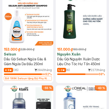
153.000 ₫
151.000 ₫
228.000 ₫
183.000 ₫
Selsun
Nguyên Xuân
Dầu Gội Selsun Ngừa Gàu &
Dầu Gội Nguyên Xuân Dược
Giảm Ngứa Da Đầu 250ml
Liệu Cho Tóc Hư Tổn 450ml
(35)
294/tháng
(6)
227/tháng
4.9
5.0
92
%
68
%
Bill 199K Selsun tặng Bộ Phụ Kiện
Cài Tóc trị giá 99K (SL có hạn)
-
55
%
-
43
%