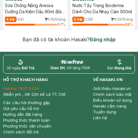
Sữa Chống Nắng Anessa
Nước Tẩy Trang Bioderma
Dưỡng Da Kiềm Dầu 60ml (Bản
Dành Cho Da Nhạy Cảm 500ml
Mới)
(44)
516/tháng
(228)
839/tháng
4.9
4.9
57
%
68
%
Bạn đã có tài khoản Hasaki?
Đăng nhập
return
nowfree
price
HỖ TRỢ KHÁCH HÀNG
VỀ HASAKI.VN
Hotline:
1800 6324
Giới thiệu Hasaki.vn
(Miễn phí , 08-22h kể cả T7, CN)
Chính sách bảo mật
Điều khoản sử dụng
Các câu hỏi thường gặp
Hasaki cẩm nang
Gửi yêu cầu hỗ trợ
Tuyển dụng
Hướng dẫn đặt hàng
Liên hệ
Phương thức thanh toán
Phương thức vận chuyển
Chính sách đổi trả