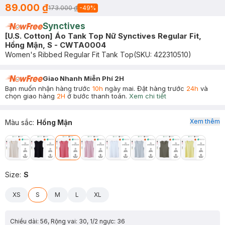
89.000 ₫
173.000 ₫
-
49
%
Synctives
[U.S. Cotton] Áo Tank Top Nữ Synctives Regular Fit,
Hồng Mận, S - CWTA0004
Women's Ribbed Regular Fit Tank Top
(SKU:
422310510
)
Giao Nhanh Miễn Phí 2H
Bạn muốn nhận hàng trước
10h
ngày mai. Đặt hàng trước
24h
và
chọn giao hàng
2H
ở bước thanh toán.
Xem chi tiết
Xem thêm
Màu sắc
:
Hồng Mận
Size
:
S
XS
S
M
L
XL
Chiều dài: 56, Rộng vai: 30, 1/2 ngực: 36