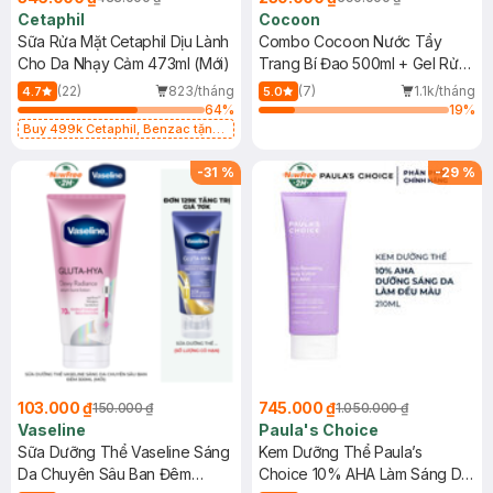
Cetaphil
Cocoon
Sữa Rửa Mặt Cetaphil Dịu Lành
Combo Cocoon Nước Tẩy
Cho Da Nhạy Cảm 473ml (Mới)
Trang Bí Đao 500ml + Gel Rửa
Mặt Bí Đao 310ml
(22)
823/tháng
(7)
1.1k/tháng
4.7
5.0
64
%
19
%
Buy 499k Cetaphil, Benzac tặng
Combo 2 Sữa Rửa Mặt 59ml(SL có
hạn)
-
31
%
-
29
%
103.000 ₫
745.000 ₫
150.000 ₫
1.050.000 ₫
Vaseline
Paula's Choice
Sữa Dưỡng Thể Vaseline Sáng
Kem Dưỡng Thể Paula’s
Da Chuyên Sâu Ban Đêm
Choice 10% AHA Làm Sáng Da