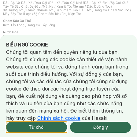
Dầu Gội Và Dầu Xả
/
Dầu Gội
/
Dầu Xả
/
Dầu Gội Khô
/
Dầu Gội Xả 2in1
/
Bộ Gội Xả
/
Tẩy Tế Bào Chết Da Đầu
/
Mặt Nạ / Kem Ủ Tóc
/
Serum / Dầu Dưỡng Tóc
/
Xịt Dưỡng Tóc
/
Thuốc Nhuộm Tóc
/
Sản Phẩm Tạo Kiểu Tóc
/
Dụng Cụ Chăm Sóc Tóc
/
Máy Sấy Tóc
/
Lược
/
Bộ Chăm Sóc Tóc
/
Phụ Kiện Tóc
Chăm Sóc Cơ Thể
Kem Tẩy Lông
/
Dụng Cụ Tẩy Lông
Nước Hoa
Nước Hoa Nữ
/
Nước Hoa Nam
/
Nước Hoa Cao Cấp
/
Xịt Thơm Toàn Thân
/
Nước Hoa Vùng Kín
Notice about cookies usage
BIỂU NGỮ COOKIE
Chăm Sóc Cá Nhân
Chúng tôi quan tâm đến quyền riêng tư của bạn.
Chống Muỗi
/
Khẩu Trang
/
Máy Massage
/
Mặt Nạ Xông Hơi
/
Nước Rửa Tay
/
Sản Phẩm Chăm Sóc Khác
/
Bàn Chải Đánh Răng
/
Bàn Chải Điện
/
Chúng tôi sử dụng các cookie cần thiết để vận hành
Hỗ Trợ Trắng Răng
/
Kem Đánh Răng
/
Máy Tăm Nước
/
Nước Súc Miệng
/
Tăm / Chỉ Nha Khoa
/
Xịt Thơm Miệng
/
Dung Dịch Vệ Sinh
/
Dưỡng Vùng Kín
/
website của chúng tôi và đồng hành cùng bạn trong
Khăn Ướt Vệ Sinh Vùng Kín
/
Băng Vệ Sinh
/
Tampon
/
Bọt Cạo Râu
/
Dao Cạo Râu
/
Máy Cạo Râu
suốt quá trình điều hướng. Với sự đồng ý của bạn,
Vấn Đề Về Da
chúng tôi và các đối tác của chúng tôi cũng sử dụng
Da Dầu / Lỗ Chân Lông To
/
Da Khô / Mất Nước
/
Da Lão Hóa
/
Da Mụn
/
Da Nhạy Cảm / Kích Ứng
/
Da Xỉn Màu
/
Thâm / Nám / Tàn Nhang
/
cookie để theo dõi các hoạt động trực tuyến của
Quầng Thâm & Bọng Mắt
/
Sẹo
/
Viêm Da Cơ Địa
bạn, đề xuất nội dung và quảng cáo phù hợp với sở
Dụng Cụ / Phụ Kiện Chăm Sóc Da
Chat i
Bông Tẩy Trang
/
Khăn Lau Mặt Khô
/
Dụng Cụ / Máy Rửa Mặt
/
Máy Chăm Sóc Da
/
thích và ưu tiên của bạn cũng như các chức năng
Dụng Cụ Chăm Sóc Khác
liên quan đến mạng xã hội. Để biết thêm thông tin,
hãy truy cập
Chính sách cookie
của Hasaki.
NowFree 2H
Giao Nhanh Miễn Phí 2H
Xem chi tiết
Từ chối
Đồng ý
Mua online
13/339 CN CÒN SP
NowFree 2H trễ tặng 100k