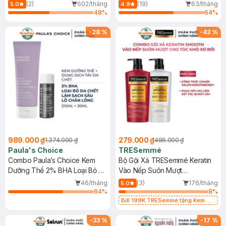
300ml (Mới)
210ml
(2)
602/tháng
(19)
63/tháng
5.0
4.9
48
%
64
%
-
28
%
-
43
%
989.000 ₫
279.000 ₫
1.374.000 ₫
486.000 ₫
Paula's Choice
TRESemmé
Combo Paula’s Choice Kem
Bộ Gội Xả TRESemmé Keratin
Dưỡng Thể 2% BHA Loại Bỏ Da
Vào Nếp Suôn Mượt
Chết 210ml + Dung Dịch Tẩy Da
640g+620g
46/tháng
(3)
176/tháng
5.0
Chết 2% BHA 30ml
64
%
8
%
Bill 199K TRESemmé tặng Kem Ủ
Tóc 50g trị gía 49K (SL có hạn)
-
33
%
-
17
%