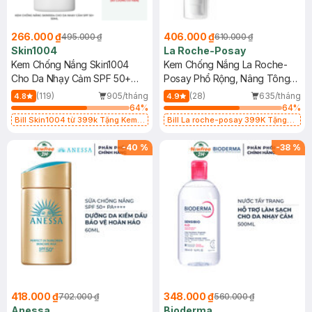
266.000 ₫
406.000 ₫
495.000 ₫
610.000 ₫
Skin1004
La Roche-Posay
Kem Chống Nắng Skin1004
Kem Chống Nắng La Roche-
Cho Da Nhạy Cảm SPF 50+
Posay Phổ Rộng, Nâng Tông
50ml
Kiềm Dầu 50ml
(119)
905/tháng
(28)
635/tháng
4.8
4.9
64
%
64
%
Bill Skin1004 từ 399k Tặng Kem
Bill La roche-posay 399K Tặng
Chống Nắng Cho Da Nhạy Cảm
Gel rửa mặt da dầu nhạy cảm 50ml
SPF 50+ 20ml (SL Có Hạn)
(SL có hạn)
-
40
%
-
38
%
418.000 ₫
348.000 ₫
702.000 ₫
560.000 ₫
Anessa
Bioderma