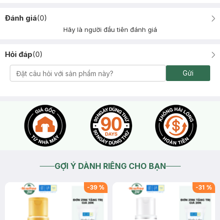
Đánh giá
(
0
)
Hãy là người đầu tiên đánh giá
Hỏi đáp
(
0
)
Gửi
GỢI Ý DÀNH RIÊNG CHO BẠN
-
39
%
-
31
%