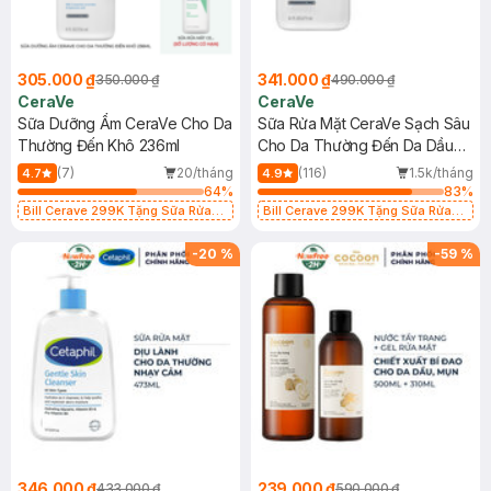
305.000 ₫
341.000 ₫
350.000 ₫
490.000 ₫
CeraVe
CeraVe
Sữa Dưỡng Ẩm CeraVe Cho Da
Sữa Rửa Mặt CeraVe Sạch Sâu
Thường Đến Khô 236ml
Cho Da Thường Đến Da Dầu
473ml
(7)
20/tháng
(116)
1.5k/tháng
4.7
4.9
64
%
83
%
Bill Cerave 299K Tặng Sữa Rửa
Bill Cerave 299K Tặng Sữa Rửa
Mặt Cerave 30ml (SL có hạn)
Mặt Cerave 30ml (SL có hạn)
-
20
%
-
59
%
346.000 ₫
239.000 ₫
433.000 ₫
590.000 ₫