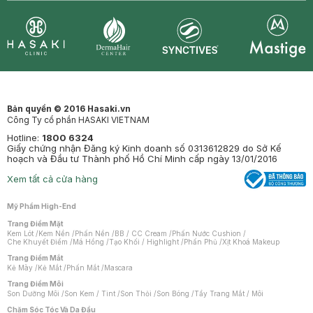
Synctives
Clinic
Dermahair
Mastige
Bản quyền © 2016 Hasaki.vn
Công Ty cổ phần HASAKI VIETNAM
Hotline:
1800 6324
Giấy chứng nhận Đăng ký Kinh doanh số 0313612829 do Sở Kế
hoạch và Đầu tư Thành phố Hồ Chí Minh cấp ngày 13/01/2016
Xem tất cả cửa hàng
Mỹ Phẩm High-End
Trang Điểm Mặt
Kem Lót
/
Kem Nền
/
Phấn Nền
/
BB / CC Cream
/
Phấn Nước Cushion
/
Che Khuyết Điểm
/
Má Hồng
/
Tạo Khối / Highlight
/
Phấn Phủ
/
Xịt Khoá Makeup
Trang Điểm Mắt
Kẻ Mày
/
Kẻ Mắt
/
Phấn Mắt
/
Mascara
Trang Điểm Môi
Son Dưỡng Môi
/
Son Kem / Tint
/
Son Thỏi
/
Son Bóng
/
Tẩy Trang Mắt / Môi
Chăm Sóc Tóc Và Da Đầu