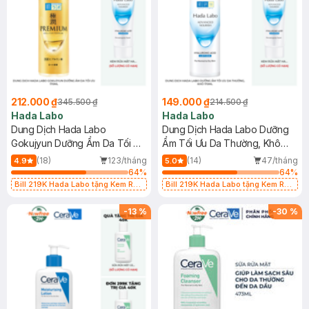
212.000 ₫
149.000 ₫
345.500 ₫
214.500 ₫
Hada Labo
Hada Labo
Dung Dịch Hada Labo
Dung Dịch Hada Labo Dưỡng
Gokujyun Dưỡng Ẩm Da Tối Ưu
Ẩm Tối Ưu Da Thường, Khô
170ml
170ml
(18)
123/tháng
(14)
47/tháng
4.9
5.0
64
%
64
%
Bill 219K Hada Labo tặng Kem Rửa
Bill 219K Hada Labo tặng Kem Rửa
Mặt 15g trị giá 20K (SL có hạn)
Mặt 15g trị giá 20K (SL có hạn)
-
13
%
-
30
%