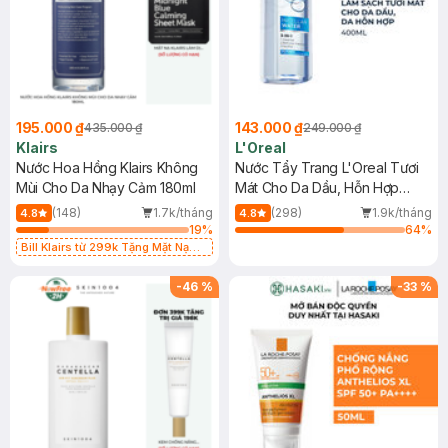
195.000 ₫
143.000 ₫
435.000 ₫
249.000 ₫
Klairs
L'Oreal
Nước Hoa Hồng Klairs Không
Nước Tẩy Trang L'Oreal Tươi
Mùi Cho Da Nhạy Cảm 180ml
Mát Cho Da Dầu, Hỗn Hợp
400ml
(148)
1.7k/tháng
(298)
1.9k/tháng
4.8
4.8
19
%
64
%
Bill Klairs từ 299k Tặng Mặt Nạ
Làm Dịu Da & Kiểm Soát Dầu Nhờn
25ml (SL Có Hạn)
-
46
%
-
33
%