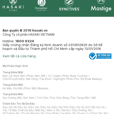
Synctives
Clinic
Dermahair
Mastige
Bản quyền © 2016 Hasaki.vn
Công Ty cổ phần HASAKI VIETNAM
Hotline:
1800 6324
Giấy chứng nhận Đăng ký Kinh doanh số 0313612829 do Sở Kế
hoạch và Đầu tư Thành phố Hồ Chí Minh cấp ngày 13/01/2016
Xem tất cả cửa hàng
Mỹ Phẩm High-End
Trang Điểm Mặt
Kem Lót
/
Kem Nền
/
Phấn Nền
/
BB / CC Cream
/
Phấn Nước Cushion
/
Che Khuyết Điểm
/
Má Hồng
/
Tạo Khối / Highlight
/
Phấn Phủ
/
Xịt Khoá Makeup
Trang Điểm Mắt
Kẻ Mày
/
Kẻ Mắt
/
Phấn Mắt
/
Mascara
Trang Điểm Môi
Son Dưỡng Môi
/
Son Kem / Tint
/
Son Thỏi
/
Son Bóng
/
Tẩy Trang Mắt / Môi
Chăm Sóc Tóc Và Da Đầu
Dầu Gội Và Dầu Xả
/
Dầu Gội
/
Dầu Xả
/
Dầu Gội Khô
/
Dầu Gội Xả 2in1
/
Bộ Gội Xả
/
Tẩy Tế Bào Chết Da Đầu
/
Mặt Nạ / Kem Ủ Tóc
/
Serum / Dầu Dưỡng Tóc
/
Xịt Dưỡng Tóc
/
Thuốc Nhuộm Tóc
/
Sản Phẩm Tạo Kiểu Tóc
/
Dụng Cụ Chăm Sóc Tóc
/