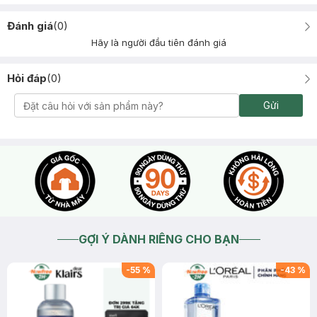
Đánh giá
(
0
)
Hãy là người đầu tiên đánh giá
Hỏi đáp
(
0
)
Gửi
GỢI Ý DÀNH RIÊNG CHO BẠN
-
55
%
-
43
%