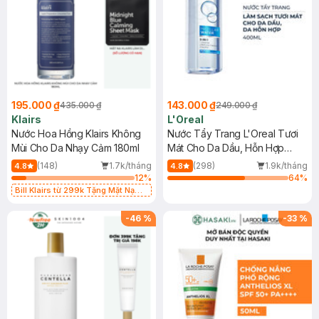
195.000 ₫
143.000 ₫
435.000 ₫
249.000 ₫
Klairs
L'Oreal
Nước Hoa Hồng Klairs Không
Nước Tẩy Trang L'Oreal Tươi
Mùi Cho Da Nhạy Cảm 180ml
Mát Cho Da Dầu, Hỗn Hợp
400ml
(148)
1.7k/tháng
(298)
1.9k/tháng
4.8
4.8
12
%
64
%
Bill Klairs từ 299k Tặng Mặt Nạ
Làm Dịu Da & Kiểm Soát Dầu Nhờn
25ml (SL Có Hạn)
-
46
%
-
33
%