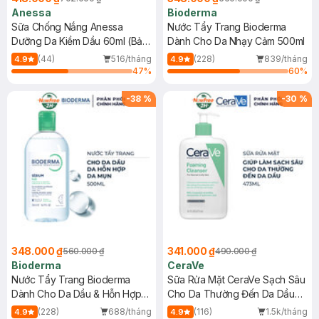
Anessa
Bioderma
Sữa Chống Nắng Anessa
Nước Tẩy Trang Bioderma
Dưỡng Da Kiềm Dầu 60ml (Bản
Dành Cho Da Nhạy Cảm 500ml
Mới)
(44)
516/tháng
(228)
839/tháng
4.9
4.9
47
%
60
%
-
38
%
-
30
%
348.000 ₫
341.000 ₫
560.000 ₫
490.000 ₫
Bioderma
CeraVe
Nước Tẩy Trang Bioderma
Sữa Rửa Mặt CeraVe Sạch Sâu
Dành Cho Da Dầu & Hỗn Hợp
Cho Da Thường Đến Da Dầu
500ml
473ml
(228)
688/tháng
(116)
1.5k/tháng
4.9
4.9