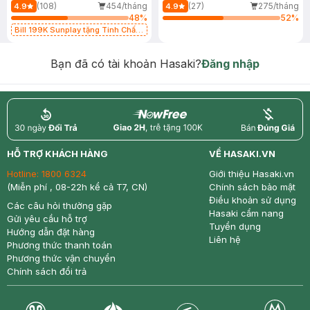
(108)
454/tháng
(27)
275/tháng
4.9
4.9
48
%
52
%
Bill 199K Sunplay tặng Tinh Chất
Chống Nắng 7g trị giá 30K (SL có
hạn)
Bạn đã có tài khoản Hasaki?
Đăng nhập
return
nowfree
price
HỖ TRỢ KHÁCH HÀNG
VỀ HASAKI.VN
Hotline:
1800 6324
Giới thiệu Hasaki.vn
(Miễn phí , 08-22h kể cả T7, CN)
Chính sách bảo mật
Điều khoản sử dụng
Các câu hỏi thường gặp
Hasaki cẩm nang
Gửi yêu cầu hỗ trợ
Tuyển dụng
Hướng dẫn đặt hàng
Liên hệ
Phương thức thanh toán
Phương thức vận chuyển
Chính sách đổi trả