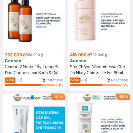
252.000 ₫
418.000 ₫
590.000 ₫
702.000 ₫
Cocoon
Anessa
Combo 2 Nước Tẩy Trang Bí
Sữa Chống Nắng Anessa Cho
Đao Cocoon Làm Sạch & Giảm
Da Nhạy Cảm & Trẻ Em 60ml
Dầu 500ml
(Mới)
(57)
1.5k/tháng
(23)
423/tháng
5.0
5.0
73
%
65
%
-
31
%
-
55
%