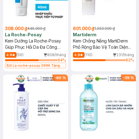
308.000 ₫
601.000 ₫
445.000 ₫
1.350.000 ₫
La Roche-Posay
Martiderm
Kem Dưỡng La Roche-Posay
Kem Chống Nắng MartiDerm
Giúp Phục Hồi Da Đa Công
Phổ Rộng Bảo Vệ Toàn Diện
Dụng 40ml
40ml
(56)
808/tháng
(110)
231/tháng
4.9
4.9
64
%
62
%
Bill La roche-posay 399K Tặng
Gel rửa mặt da dầu nhạy cảm 50ml
(SL có hạn)
-
60
%
-
39
%