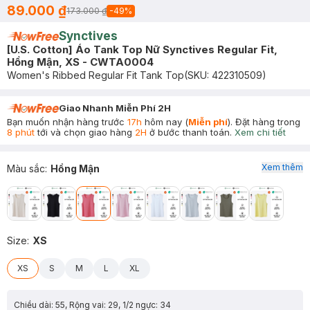
89.000 ₫
173.000 ₫
-
49
%
Synctives
[U.S. Cotton] Áo Tank Top Nữ Synctives Regular Fit,
Hồng Mận, XS - CWTA0004
Women's Ribbed Regular Fit Tank Top
(SKU:
422310509
)
Giao Nhanh Miễn Phí 2H
Bạn muốn nhận hàng trước
17h
hôm nay (
Miễn phí
). Đặt hàng trong
8 phút
tới và chọn giao hàng
2H
ở bước thanh toán.
Xem chi tiết
Xem thêm
Màu sắc
:
Hồng Mận
Size
:
XS
XS
S
M
L
XL
Chiều dài: 55, Rộng vai: 29, 1/2 ngực: 34