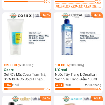
60
%
72
%
Bill Cerave 299K Tặng Sữa Rửa
Mặt Cerave 30ml (SL có hạn)
-
53
%
-
37
%
139.000 ₫
181.000 ₫
298.000 ₫
289.000 ₫
Cosrx
L'Oreal
Gel Rửa Mặt Cosrx Tràm Trà,
Nước Tẩy Trang L'Oreal Làm
0.5% BHA Có Độ pH Thấp
Sạch Sâu Trang Điểm 400ml
150ml
(173)
(298)
734/tháng
5.0
4.8
10
%
64
%
-
57
%
-
40
%