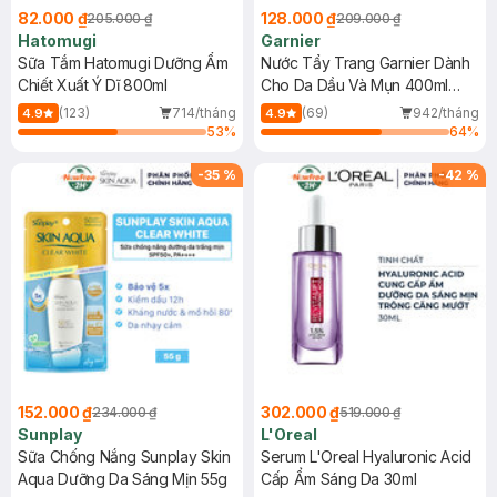
82.000 ₫
128.000 ₫
205.000 ₫
209.000 ₫
Hatomugi
Garnier
Sữa Tắm Hatomugi Dưỡng Ẩm
Nước Tẩy Trang Garnier Dành
Chiết Xuất Ý Dĩ 800ml
Cho Da Dầu Và Mụn 400ml
(Mới)
(123)
714/tháng
(69)
942/tháng
4.9
4.9
53
%
64
%
-
35
%
-
42
%
152.000 ₫
302.000 ₫
234.000 ₫
519.000 ₫
Sunplay
L'Oreal
Sữa Chống Nắng Sunplay Skin
Serum L'Oreal Hyaluronic Acid
Aqua Dưỡng Da Sáng Mịn 55g
Cấp Ẩm Sáng Da 30ml