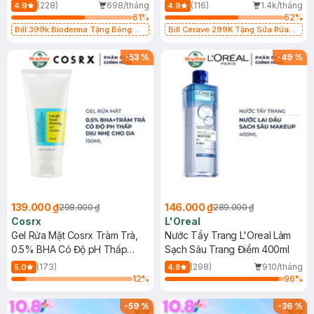
500ml
473ml
(228)
698/tháng
(116)
1.4k/tháng
4.9
4.9
61
%
62
%
Bill 399k Bioderma Tặng Bông
Bill Cerave 299K Tặng Sữa Rửa
Tẩy Trang Hộp 50 Miếng (SL có
Mặt Cerave 30ml (SL có hạn)
hạn)
-
53
%
-
49
%
139.000 ₫
146.000 ₫
298.000 ₫
289.000 ₫
Cosrx
L'Oreal
Gel Rửa Mặt Cosrx Tràm Trà,
Nước Tẩy Trang L'Oreal Làm
0.5% BHA Có Độ pH Thấp
Sạch Sâu Trang Điểm 400ml
150ml
(173)
(298)
910/tháng
5.0
4.8
12
%
96
%
-
59
%
-
36
%