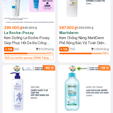
299.000 ₫
587.000 ₫
445.000 ₫
1.350.000 ₫
La Roche-Posay
Martiderm
Kem Dưỡng La Roche-Posay
Kem Chống Nắng MartiDerm
Giúp Phục Hồi Da Đa Công
Phổ Rộng Bảo Vệ Toàn Diện
Dụng 40ml
40ml
(56)
832/tháng
(110)
236/tháng
4.9
4.9
55
%
76
%
Bill La roche-posay 399K Tặng
Gel rửa mặt da dầu nhạy cảm 50ml
(SL có hạn)
-
60
%
-
38
%