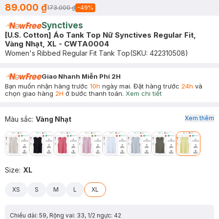
89.000 ₫
173.000 ₫
-
49
%
Synctives
[U.S. Cotton] Áo Tank Top Nữ Synctives Regular Fit,
Vàng Nhạt, XL - CWTA0004
Women's Ribbed Regular Fit Tank Top
(SKU:
422310508
)
Giao Nhanh Miễn Phí 2H
Bạn muốn nhận hàng trước
10h
ngày mai. Đặt hàng trước
24h
và
chọn giao hàng
2H
ở bước thanh toán.
Xem chi tiết
Xem thêm
Màu sắc
:
Vàng Nhạt
Size
:
XL
XS
S
M
L
XL
Chiều dài: 59, Rộng vai: 33, 1/2 ngực: 42