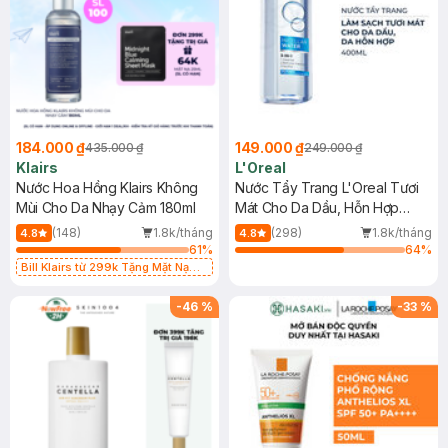
184.000 ₫
149.000 ₫
435.000 ₫
249.000 ₫
Klairs
L'Oreal
Nước Hoa Hồng Klairs Không
Nước Tẩy Trang L'Oreal Tươi
Mùi Cho Da Nhạy Cảm 180ml
Mát Cho Da Dầu, Hỗn Hợp
400ml
(148)
1.8k/tháng
(298)
1.8k/tháng
4.8
4.8
61
%
64
%
Bill Klairs từ 299k Tặng Mặt Nạ
Làm Dịu Da & Kiểm Soát Dầu Nhờn
25ml (SL Có Hạn)
-
46
%
-
33
%