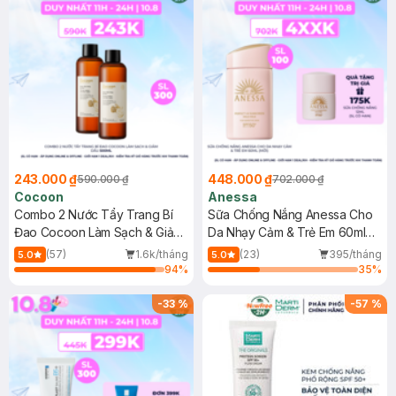
243.000 ₫
448.000 ₫
590.000 ₫
702.000 ₫
Cocoon
Anessa
Combo 2 Nước Tẩy Trang Bí
Sữa Chống Nắng Anessa Cho
Đao Cocoon Làm Sạch & Giảm
Da Nhạy Cảm & Trẻ Em 60ml
Dầu 500ml
(Mới)
(57)
1.6k/tháng
(23)
395/tháng
5.0
5.0
94
%
35
%
-
33
%
-
57
%