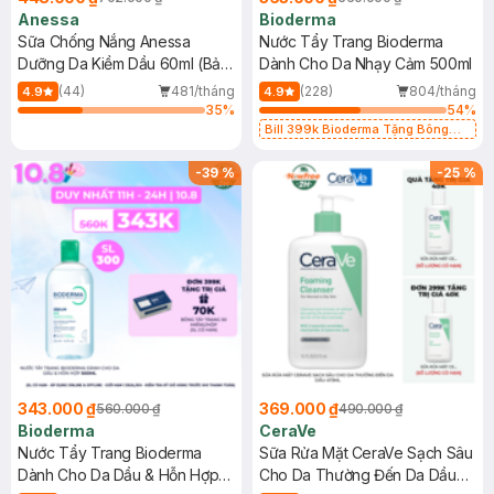
Anessa
Bioderma
Sữa Chống Nắng Anessa
Nước Tẩy Trang Bioderma
Dưỡng Da Kiềm Dầu 60ml (Bản
Dành Cho Da Nhạy Cảm 500ml
Mới)
(44)
481/tháng
(228)
804/tháng
4.9
4.9
35
%
54
%
Bill 399k Bioderma Tặng Bông
Tẩy Trang Hộp 50 Miếng (SL có
hạn)
-
39
%
-
25
%
343.000 ₫
369.000 ₫
560.000 ₫
490.000 ₫
Bioderma
CeraVe
Nước Tẩy Trang Bioderma
Sữa Rửa Mặt CeraVe Sạch Sâu
Dành Cho Da Dầu & Hỗn Hợp
Cho Da Thường Đến Da Dầu