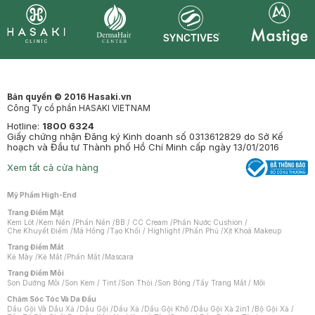
Synctives
Clinic
Dermahair
Mastige
Bản quyền © 2016 Hasaki.vn
Công Ty cổ phần HASAKI VIETNAM
Hotline:
1800 6324
Giấy chứng nhận Đăng ký Kinh doanh số 0313612829 do Sở Kế
hoạch và Đầu tư Thành phố Hồ Chí Minh cấp ngày 13/01/2016
Xem tất cả cửa hàng
Mỹ Phẩm High-End
Trang Điểm Mặt
Kem Lót
/
Kem Nền
/
Phấn Nền
/
BB / CC Cream
/
Phấn Nước Cushion
/
Che Khuyết Điểm
/
Má Hồng
/
Tạo Khối / Highlight
/
Phấn Phủ
/
Xịt Khoá Makeup
Trang Điểm Mắt
Kẻ Mày
/
Kẻ Mắt
/
Phấn Mắt
/
Mascara
Trang Điểm Môi
Son Dưỡng Môi
/
Son Kem / Tint
/
Son Thỏi
/
Son Bóng
/
Tẩy Trang Mắt / Môi
Chăm Sóc Tóc Và Da Đầu
Dầu Gội Và Dầu Xả
/
Dầu Gội
/
Dầu Xả
/
Dầu Gội Khô
/
Dầu Gội Xả 2in1
/
Bộ Gội Xả
/