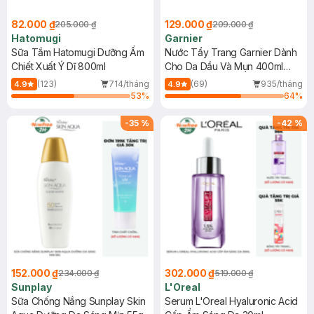
82.000 ₫
129.000 ₫
205.000 ₫
209.000 ₫
Hatomugi
Garnier
Sữa Tắm Hatomugi Dưỡng Ẩm
Nước Tẩy Trang Garnier Dành
Chiết Xuất Ý Dĩ 800ml
Cho Da Dầu Và Mụn 400ml
(Mới)
(123)
714/tháng
(69)
935/tháng
4.9
4.9
53
%
64
%
-
35
%
-
42
%
152.000 ₫
302.000 ₫
234.000 ₫
519.000 ₫
Sunplay
L'Oreal
Sữa Chống Nắng Sunplay Skin
Serum L'Oreal Hyaluronic Acid