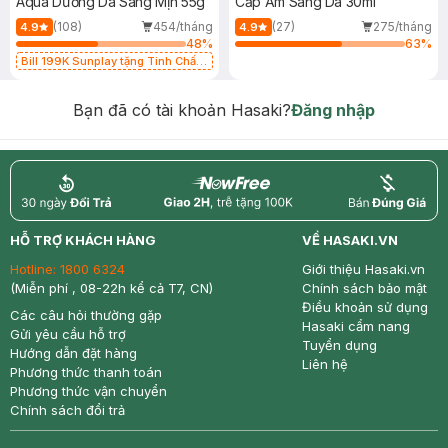
Aqua Dưỡng Da Sáng Mịn 55g
Cấp Ẩm Sáng Da 30ml
(108)
454/tháng
(27)
275/tháng
4.9
4.9
48
%
63
%
Bill 199K Sunplay tặng Tinh Chất
Chống Nắng 7g trị giá 30K (SL có
hạn)
Bạn đã có tài khoản Hasaki?
Đăng nhập
return
nowfree
price
HỖ TRỢ KHÁCH HÀNG
VỀ HASAKI.VN
Hotline:
1800 6324
Giới thiệu Hasaki.vn
(Miễn phí , 08-22h kể cả T7, CN)
Chính sách bảo mật
Điều khoản sử dụng
Các câu hỏi thường gặp
Hasaki cẩm nang
Gửi yêu cầu hỗ trợ
Tuyển dụng
Hướng dẫn đặt hàng
Liên hệ
Phương thức thanh toán
Phương thức vận chuyển
Chính sách đổi trả