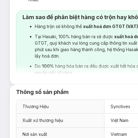
Đây là item dễ mặc hằng ngày:
mặc solo gọn gàng hoặc
Làm sao để phân biệt hàng có trộn hay kh
Hoàn thiện tỉ mỉ:
Kỹ thuật may tối ưu tại từng chi tiết,
Hàng trộn sẽ không thể
xuất hoá đơn GTGT (VAT
Tại Hasaki, 100% hàng bán ra sẽ được
xuất hoá 
GTGT, quý khách vui lòng cung cấp thông tin xuất
phút sau khi giao hàng thành công, hệ thống Hasa
lấy hoá đơn.
Do
100%
hàng hóa bán ra đều được xuất hết hóa 
nguồn gốc rõ ràng.
Thông số sản phẩm
Thương Hiệu
Synctives
Xuất xứ thương hiệu
Việt Nam
Nơi sản xuất
Vietnam