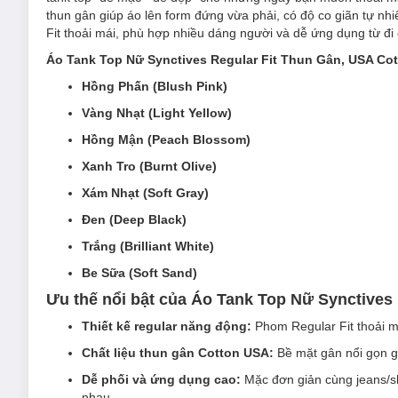
thun gân giúp áo lên form đứng vừa phải, có độ co giãn tự n
Fit thoải mái, phù hợp nhiều dáng người và dễ ứng dụng từ đi 
Áo Tank Top Nữ Synctives Regular Fit Thun Gân, USA Co
Hồng Phấn (Blush Pink)
Vàng Nhạt (Light Yellow)
Hồng Mận (Peach Blossom)
Xanh Tro (Burnt Olive)
Xám Nhạt (Soft Gray)
Đen (Deep Black)
Trắng (Brilliant White)
Be Sữa (Soft Sand)
Ưu thế nổi bật của Áo Tank Top Nữ Synctives
Thiết kế regular năng động:
Phom Regular Fit thoải m
Chất liệu thun gân Cotton USA:
Bề mặt gân nổi gọn g
Dễ phối và ứng dụng cao:
Mặc đơn giản cùng jeans/sh
nhau.