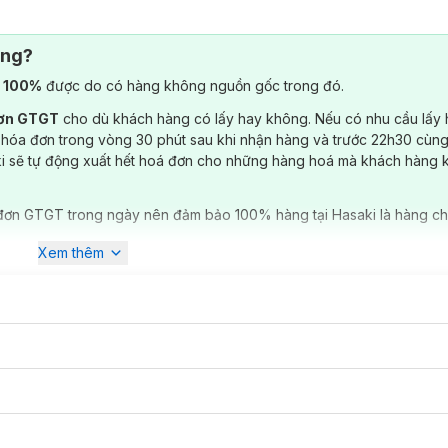
 layer cùng jacket/cardigan để outfit trông hiện đại hơn.
ông?
 đảm bảo độ bền, thẩm mỹ & thoải mái khi cử động.
) 100%
được do có hàng không nguồn gốc trong đó.
đơn GTGT
cho dù khách hàng có lấy hay không. Nếu có nhu cầu lấy
 hóa đơn trong vòng 30 phút sau khi nhận hàng và trước 22h30 cùng
ki sẽ tự động xuất hết hoá đơn cho những hàng hoá mà khách hàng 
đơn GTGT trong ngày nên đảm bảo 100% hàng tại Hasaki là hàng ch
Xem thêm