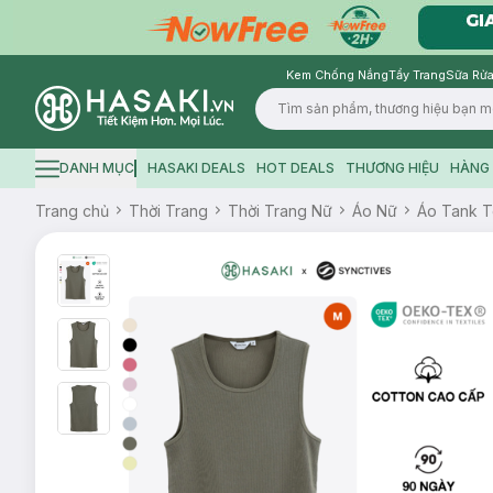
Kem Chống Nắng
Tẩy Trang
Sữa Rửa
Logo
DANH MỤC
HASAKI DEALS
HOT DEALS
THƯƠNG HIỆU
HÀNG 
Hamburger icon
Trang chủ
Thời Trang
Thời Trang Nữ
Áo Nữ
Áo Tank 