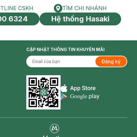
TLINE CSKH
TÌM CHI NHÁNH
HOTLINE CSKH
Tìm chi nhánh
00 6324
Hệ thống Hasaki
tín toàn cầu
CẬP NHẬT THÔNG TIN KHUYẾN MÃI
Đăng ký
Appstore icon
Goolge Play icon