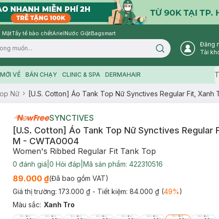
 Mặt
Tẩy tế bào chết
Ariel
Nước Giặt
Bagsmart
Đăng 
Search icon
Tài kh
T
MỚI VỀ
BÁN CHẠY
CLINIC & SPA
DERMAHAIR
Top Nữ
[U.S. Cotton] Áo Tank Top Nữ Synctives Regular Fit, Xan
SYNCTIVES
[U.S. Cotton] Áo Tank Top Nữ Synctives Regular F
M - CWTA0004
Women's Ribbed Regular Fit Tank Top
0
đánh giá
|
0
Hỏi đáp
|
Mã sản phẩm:
422310516
89.000 ₫
(Đã bao gồm VAT)
Giá thị trường:
173.000 ₫
- Tiết kiệm:
84.000 ₫
(
49
%
)
Màu sắc
:
Xanh Tro