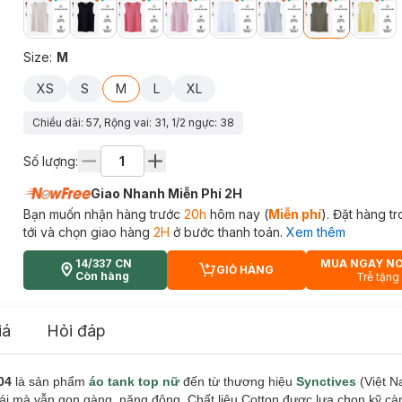
Size
:
M
XS
S
M
L
XL
Chiều dài: 57, Rộng vai: 31, 1/2 ngực: 38
Số lượng:
Giao Nhanh Miễn Phí 2H
Bạn muốn nhận hàng trước
20h
hôm nay (
Miễn phí
). Đặt hàng t
tới và chọn giao hàng
2H
ở bước thanh toán.
Xem thêm
14/337 CN
MUA NGAY N
GIỎ HÀNG
CART PLUS ICON
Còn hàng
Trễ tặng
iá
Hỏi đáp
04
là sản phẩm
áo tank top nữ
đến từ thương hiệu
Synctives
(Việt N
ái mà vẫn gọn gàng, năng động. Chất liệu Cotton được lựa chọn kỹ cà