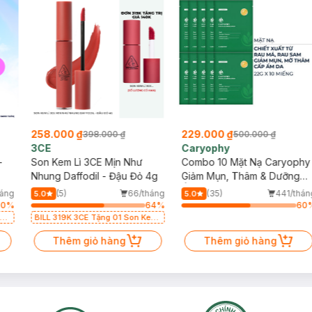
258.000 ₫
229.000 ₫
398.000 ₫
500.000 ₫
3CE
Caryophy
-
Son Kem Lì 3CE Mịn Như
Combo 10 Mặt Nạ Caryophy
Nhung Daffodil - Đậu Đỏ 4g
Giảm Mụn, Thâm & Dưỡng
Ẩm Da 22g
háng
(5)
66/tháng
(35)
441/thán
5.0
5.0
50
%
64
%
60
em
BILL 319K 3CE Tặng 01 Son Kem
Lì 3CE Nhung Mịn Màu 03
Daffodil 1.5g (SL có hạn)
Thêm giỏ hàng
Thêm giỏ hàng