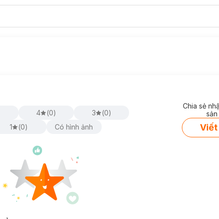
Chia sẻ nh
)
4
(
0
)
3
(
0
)
sản
Viết
1
(
0
)
Có hình ảnh