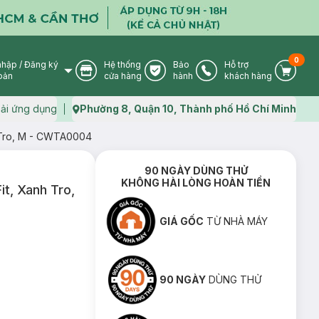
0
nhập
/
Đăng ký
Hệ thống
Bảo
Hỗ trợ
User Icon
Store Icon
Warranty Icon
Phone Icon
Cart I
oản
cửa hàng
hành
khách hàng
ải ứng dụng
Phường 8, Quận 10, Thành phố Hồ Chí Minh
Map icon
h Tro, M - CWTA0004
90 NGÀY DÙNG THỬ
KHÔNG HÀI LÒNG HOÀN TIỀN
it, Xanh Tro,
GIÁ GỐC
TỪ NHÀ MÁY
90 NGÀY
DÙNG THỬ