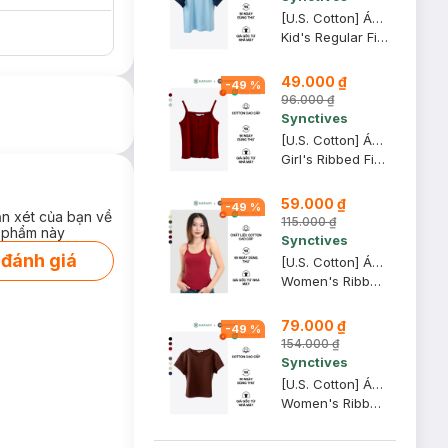
[U.S. Cotton] Áo Thun Tay Raglan Trẻ Em Synctives Regular Fit, Xanh Mây / Xanh Navy, 7 - CCTS0006
Kid's Regular Fit Raglan T-Shirt
49.000 ₫
-
49
%
96.000 ₫
Synctives
[U.S. Cotton] Áo Hai Dây Trẻ Em Synctives Slim Fit, Đỏ Samba, 7 - CGCA0005
Girl's Ribbed Fitted Cami Top
59.000 ₫
-
49
%
ận xét của bạn về
115.000 ₫
 phẩm này
Synctives
 đánh giá
[U.S. Cotton] Áo Hai Dây Nữ Synctives Slim Fit, Đỏ Samba, XL - CWCA0005
Women's Ribbed Fitted Cami Top
79.000 ₫
-
49
%
154.000 ₫
Synctives
[U.S. Cotton] Áo Croptop Nữ Synctives Slim Fit, Đỏ Nâu Sẫm, S - CWTS0015
Women's Ribbed Cropped Fitted T-shirt