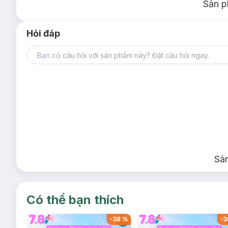
Sản p
Hỏi đáp
Sả
Có thể bạn thích
-
28
%
-
38
%
-
3