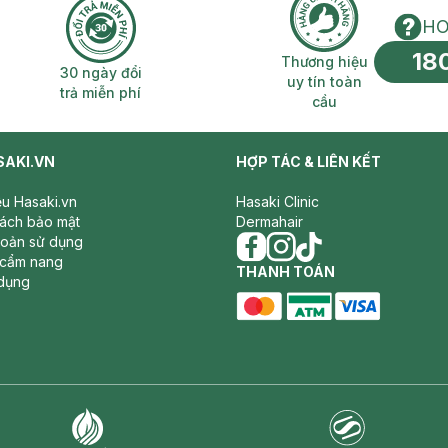
HO
18
n phí 2H
30 ngày đổi trả miễn phí
Thương hiệu uy 
Thương hiệu
30 ngày đổi
uy tín toàn
trả miễn phí
cầu
SAKI.VN
HỢP TÁC & LIÊN KẾT
iệu Hasaki.vn
Hasaki Clinic
sách bảo mật
Dermahair
hoản sử dụng
 cẩm nang
facebook
THANH TOÁN
instagram
tiktok
dụng
master card
ATM card
visa card