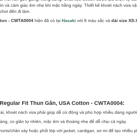
hiên và cảm giác êm nhẹ khi mặc hằng ngày. Thiết kế khoét nách vừa v
chơi đến đi làm.
tton - CWTA0004
hiện đã có tại
Hasaki
với 8 màu sắc và
dải size XS-
 Regular Fit Thun Gân, USA Cotton - CWTA0004:
ái, khoét nách vừa phải giúp dễ cử động và phù hợp nhiều dáng người
àng, co giãn tự nhiên, mặc êm và thoáng nhẹ để dễ chịu cả ngày.
orts/chân váy hoặc phối lớp với jacket, cardigan, sơ mi để tạo nhiều 