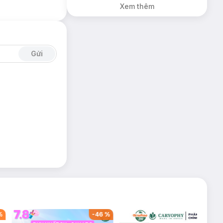
Xem thêm
Gửi
%
-
46
%
-
53
%