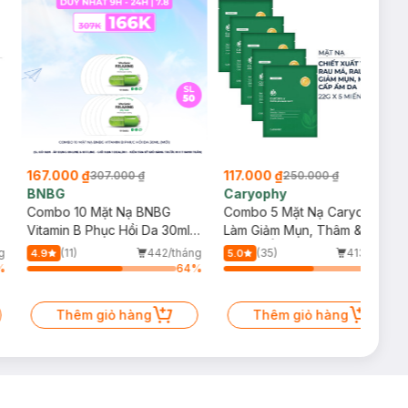
167.000 ₫
117.000 ₫
307.000 ₫
250.000 ₫
BNBG
Caryophy
Combo 10 Mặt Nạ BNBG
Combo 5 Mặt Nạ Caryophy
Vitamin B Phục Hồi Da 30ml
Làm Giảm Mụn, Thâm &
(Mới)
Dưỡng Ẩm Da 22g
g
(11)
442/tháng
(35)
413/tháng
4.9
5.0
%
64
%
60
%
Thêm giỏ hàng
Thêm giỏ hàng