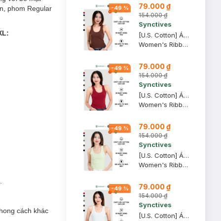
79.000 ₫
ặn, phom Regular
-
49
%
154.000 ₫
Synctives
XL:
[U.S. Cotton] Áo Tank Top Nữ Synctives Slim Fit, Đỏ Nâu Sẫm, XL - CWTA0006
Women's Ribbed Waist Length Fitted Tank Top
79.000 ₫
-
49
%
154.000 ₫
Synctives
[U.S. Cotton] Áo Tank Top Nữ Synctives Slim Fit, Đỏ Samba, L - CWTA0006
Women's Ribbed Waist Length Fitted Tank Top
79.000 ₫
-
49
%
154.000 ₫
Synctives
[U.S. Cotton] Áo Tank Top Nữ Synctives Slim Fit, Xanh Ngọc, M - CWTA0006
Women's Ribbed Waist Length Fitted Tank Top
.
79.000 ₫
-
49
%
154.000 ₫
Synctives
phong cách khác
[U.S. Cotton] Áo Tank Top Nữ Synctives Slim Fit, Trắng, L - CWTA0006