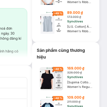
Women's Ribbed Waist Length Fitted Tank Top
89.000 ₫
-
49
%
173.000 ₫
Synctives
[U.S. Cotton] Áo Tank Top Nữ Synctives Regular Fit, Xám Nhạt, XS - CWTA0004
 hoá đơn
Women's Ribbed Regular Fit Tank Top
 ngày. 30
không đăng kí
Sản phẩm cùng thương
ính hãng có
hiệu
169.000 ₫
-
48
%
326.000 ₫
Synctives
[Supima Cotton] Áo Thun Nữ Synctives Regular Fit, Đen, S - CWTS02
Women's Regular Fit Curved Hem T-Shirt
109.000 ₫
-
48
%
211.000 ₫
Synctives