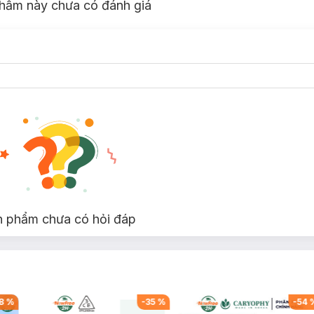
hẩm này chưa có đánh giá
n phẩm chưa có hỏi đáp
8
%
-
35
%
-
54