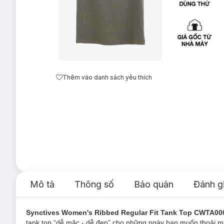
Thêm vào danh sách yêu thích
Mô tả
Thông số
Bảo quản
Đánh g
Synctives Women's Ribbed Regular Fit Tank Top CWTA00
tank top “dễ mặc - dễ đẹp” cho những ngày bạn muốn thoải m