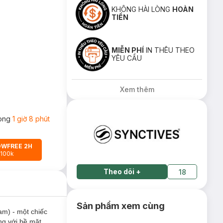
KHÔNG HÀI LÒNG
HOÀN
TIỀN
MIỄN PHÍ
IN THÊU THEO
YÊU CẦU
Xem thêm
rong
1 giờ 8 phút
OWFREE 2H
 100k
Theo dõi
+
18
Sản phẩm xem cùng
am) - một chiếc
ng với bề mặt