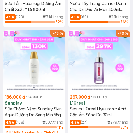
Sữa Tắm Hatomugi Dưỡng Ẩm
Nước Tẩy Trang Garnier Dành
Chiết Xuất Ý Dĩ 800ml
Cho Da Dầu Và Mụn 400ml
(Mới)
(123)
714/tháng
(69)
1.1k/tháng
4.9
4.9
52
%
76
%
-
42
%
-
43
%
136.000 ₫
297.000 ₫
234.000 ₫
519.000 ₫
Sunplay
L'Oreal
Sữa Chống Nắng Sunplay Skin
Serum L'Oreal Hyaluronic Acid
Aqua Dưỡng Da Sáng Mịn 55g
Cấp Ẩm Sáng Da 30ml
(108)
507/tháng
(27)
279/tháng
4.9
4.9
11
%
37
%
Bill 199K Sunplay tặng Tinh Chất