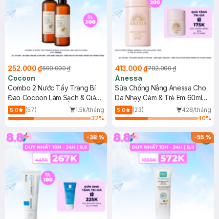
252.000 ₫
413.000 ₫
590.000 ₫
702.000 ₫
Cocoon
Anessa
Combo 2 Nước Tẩy Trang Bí
Sữa Chống Nắng Anessa Cho
Đao Cocoon Làm Sạch & Giảm
Da Nhạy Cảm & Trẻ Em 60ml
Dầu 500ml
(Mới)
(57)
1.5k/tháng
(23)
428/tháng
5.0
5.0
32
%
40
%
-
38
%
-
55
%