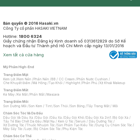
Synctives
Clinic
Dermahair
Mastige
Bản quyền © 2016 Hasaki.vn
Công Ty cổ phần HASAKI VIETNAM
Hotline:
1800 6324
Giấy chứng nhận Đăng ký Kinh doanh số 0313612829 do Sở Kế
hoạch và Đầu tư Thành phố Hồ Chí Minh cấp ngày 13/01/2016
Xem tất cả cửa hàng
Mỹ Phẩm High-End
Trang Điểm Mặt
Kem Lót
/
Kem Nền
/
Phấn Nền
/
BB / CC Cream
/
Phấn Nước Cushion
/
Che Khuyết Điểm
/
Má Hồng
/
Tạo Khối / Highlight
/
Phấn Phủ
/
Xịt Khoá Makeup
Trang Điểm Mắt
Kẻ Mày
/
Kẻ Mắt
/
Phấn Mắt
/
Mascara
Trang Điểm Môi
Son Dưỡng Môi
/
Son Kem / Tint
/
Son Thỏi
/
Son Bóng
/
Tẩy Trang Mắt / Môi
Chăm Sóc Tóc Và Da Đầu
Dầu Gội Và Dầu Xả
/
Dầu Gội
/
Dầu Xả
/
Dầu Gội Khô
/
Dầu Gội Xả 2in1
/
Bộ Gội Xả
/
Tẩy Tế Bào Chết Da Đầu
/
Mặt Nạ / Kem Ủ Tóc
/
Serum / Dầu Dưỡng Tóc
/
Xịt Dưỡng Tóc
/
Thuốc Nhuộm Tóc
/
Sản Phẩm Tạo Kiểu Tóc
/
Dụng Cụ Chăm Sóc Tóc
/
Máy Sấy Tóc
/
Lược
/
Bộ Chăm Sóc Tóc
/
Phụ Kiện Tóc
Chăm Sóc Cơ Thể