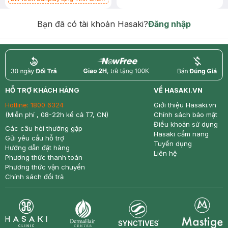
Chống Nắng 7g trị giá 30K (SL có
hạn)
Bạn đã có tài khoản Hasaki?
Đăng nhập
return
nowfree
price
HỖ TRỢ KHÁCH HÀNG
VỀ HASAKI.VN
Hotline:
1800 6324
Giới thiệu Hasaki.vn
(Miễn phí , 08-22h kể cả T7, CN)
Chính sách bảo mật
Điều khoản sử dụng
Các câu hỏi thường gặp
Hasaki cẩm nang
Gửi yêu cầu hỗ trợ
Tuyển dụng
Hướng dẫn đặt hàng
Liên hệ
Phương thức thanh toán
Phương thức vận chuyển
Chính sách đổi trả