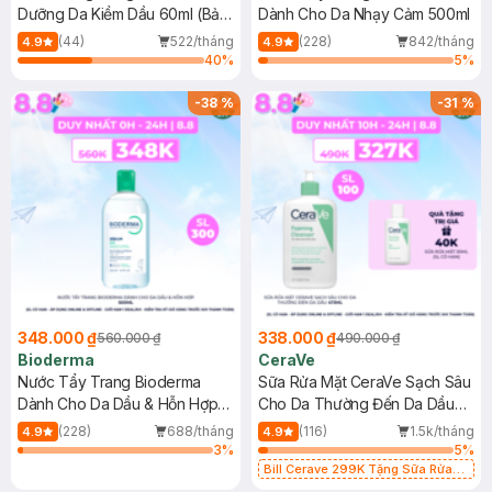
Dưỡng Da Kiềm Dầu 60ml (Bản
Dành Cho Da Nhạy Cảm 500ml
Mới)
(44)
522/tháng
(228)
842/tháng
4.9
4.9
40
%
5
%
-
38
%
-
31
%
348.000 ₫
338.000 ₫
560.000 ₫
490.000 ₫
Bioderma
CeraVe
Nước Tẩy Trang Bioderma
Sữa Rửa Mặt CeraVe Sạch Sâu
Dành Cho Da Dầu & Hỗn Hợp
Cho Da Thường Đến Da Dầu
500ml
473ml
(228)
688/tháng
(116)
1.5k/tháng
4.9
4.9
3
%
5
%
Bill Cerave 299K Tặng Sữa Rửa
Mặt Cerave 30ml (SL có hạn)