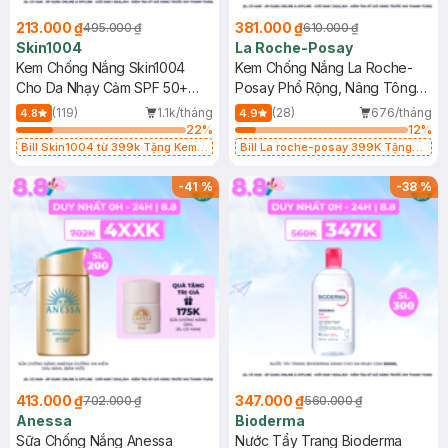
213.000 ₫
381.000 ₫
495.000 ₫
610.000 ₫
Skin1004
La Roche-Posay
Kem Chống Nắng Skin1004
Kem Chống Nắng La Roche-
Cho Da Nhạy Cảm SPF 50+
Posay Phổ Rộng, Nâng Tông
50ml
Kiềm Dầu 50ml
(119)
1.1k/tháng
(28)
676/tháng
4.8
4.9
22
%
12
%
Bill Skin1004 từ 399k Tặng Kem
Bill La roche-posay 399K Tặng
Chống Nắng Cho Da Nhạy Cảm
Gel rửa mặt da dầu nhạy cảm 50ml
SPF 50+ 20ml (SL Có Hạn)
(SL có hạn)
-
41
%
-
38
%
413.000 ₫
347.000 ₫
702.000 ₫
560.000 ₫
Anessa
Bioderma
Sữa Chống Nắng Anessa
Nước Tẩy Trang Bioderma