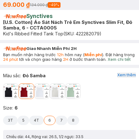
69.000 ₫
134.000 ₫
-
49
%
Synctives
[U.S. Cotton] Áo Sát Nách Trẻ Em Synctives Slim Fit, Đỏ
Samba, 6 - CCTA0005
Kid's Ribbed Fitted Tank Top
(SKU:
422282079
)
Giao Nhanh Miễn Phí 2H
Bạn muốn nhận hàng trước
12h
hôm nay (
Miễn phí
). Đặt hàng trong
24 phút
tới và chọn giao hàng
2H
ở bước thanh toán.
Xem chi tiết
Xem thêm
Màu sắc
:
Đỏ Samba
Size
:
6
3T
5
4T
6
7
8
Chiều dài: 44, Rộng vai: 26.5, 1/2 ngực: 33.5