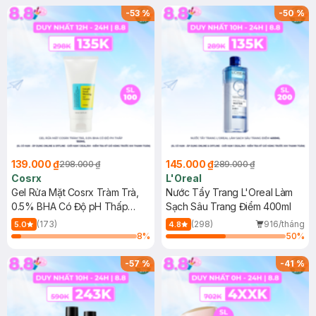
-
53
%
-
50
%
139.000 ₫
145.000 ₫
298.000 ₫
289.000 ₫
Cosrx
L'Oreal
Gel Rửa Mặt Cosrx Tràm Trà,
Nước Tẩy Trang L'Oreal Làm
0.5% BHA Có Độ pH Thấp
Sạch Sâu Trang Điểm 400ml
150ml
(173)
(298)
916/tháng
5.0
4.8
8
%
50
%
-
57
%
-
41
%