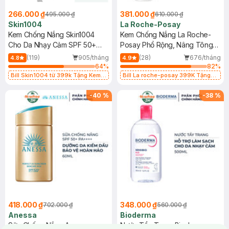
266.000 ₫
381.000 ₫
495.000 ₫
610.000 ₫
Skin1004
La Roche-Posay
Kem Chống Nắng Skin1004
Kem Chống Nắng La Roche-
Cho Da Nhạy Cảm SPF 50+
Posay Phổ Rộng, Nâng Tông
50ml
Kiềm Dầu 50ml
(119)
905/tháng
(28)
676/tháng
4.8
4.9
64
%
82
%
Bill Skin1004 từ 399k Tặng Kem
Bill La roche-posay 399K Tặng
Chống Nắng Cho Da Nhạy Cảm
Gel rửa mặt da dầu nhạy cảm 50ml
SPF 50+ 20ml (SL Có Hạn)
(SL có hạn)
-
40
%
-
38
%
418.000 ₫
348.000 ₫
702.000 ₫
560.000 ₫
Anessa
Bioderma
Sữa Chống Nắng Anessa
Nước Tẩy Trang Bioderma