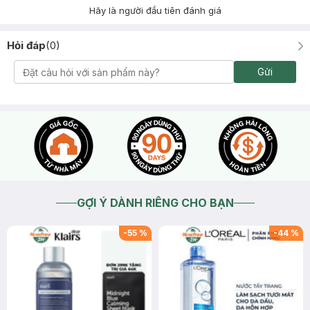
Hãy là người đầu tiên đánh giá
Hỏi đáp
(
0
)
Gửi
GỢI Ý DÀNH RIÊNG CHO BẠN
-
55
%
-
44
%