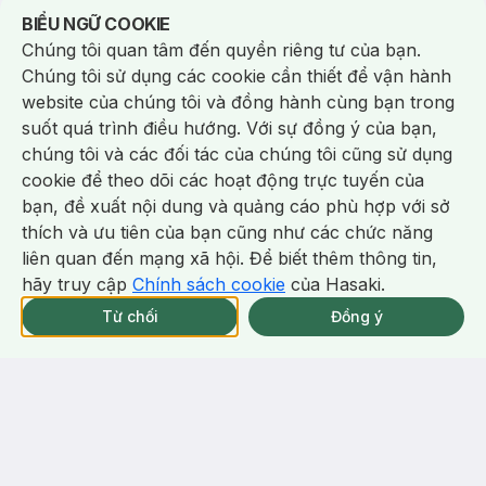
Dưỡng Da Kiềm Dầu 60ml (Bản
Dành Cho Da Nhạy Cảm 500ml
Notice about cookies usage
BIỂU NGỮ COOKIE
Mới)
(44)
516/tháng
(228)
839/tháng
4.9
4.9
Chúng tôi quan tâm đến quyền riêng tư của bạn.
18
%
39
%
Chúng tôi sử dụng các cookie cần thiết để vận hành
website của chúng tôi và đồng hành cùng bạn trong
-
38
%
-
30
%
suốt quá trình điều hướng. Với sự đồng ý của bạn,
chúng tôi và các đối tác của chúng tôi cũng sử dụng
cookie để theo dõi các hoạt động trực tuyến của
bạn, đề xuất nội dung và quảng cáo phù hợp với sở
Chat i
thích và ưu tiên của bạn cũng như các chức năng
liên quan đến mạng xã hội. Để biết thêm thông tin,
hãy truy cập
Chính sách cookie
của Hasaki.
NowFree 2H
Giao Nhanh Miễn Phí 2H
Xem chi tiết
Từ chối
Đồng ý
Mua online
9/337 CN CÒN SP
NowFree 2H trễ tặng 100k
348.000 ₫
341.000 ₫
560.000 ₫
490.000 ₫
Bioderma
CeraVe
Nước Tẩy Trang Bioderma
Sữa Rửa Mặt CeraVe Sạch Sâu
Dành Cho Da Dầu & Hỗn Hợp
Cho Da Thường Đến Da Dầu
500ml
473ml
(228)
688/tháng
(116)
1.5k/tháng
4.9
4.9
39
%
49
%
Bill Cerave 299K Tặng Sữa Rửa
Mặt Cerave 30ml (SL có hạn)