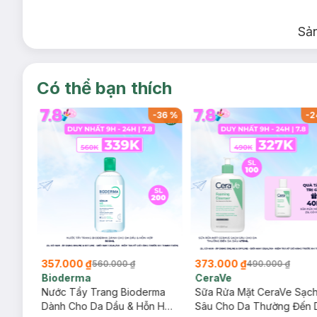
Sả
Có thể bạn thích
-
32
%
-
36
%
-
2
357.000 ₫
373.000 ₫
560.000 ₫
490.000 ₫
Bioderma
CeraVe
rma
Nước Tẩy Trang Bioderma
Sữa Rửa Mặt CeraVe Sạc
m
Dành Cho Da Dầu & Hỗn Hợp
Sâu Cho Da Thường Đến 