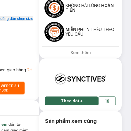
KHÔNG HÀI LÒNG
HOÀN
TIỀN
ướng dẫn chọn size
MIỄN PHÍ
IN THÊU THEO
YÊU CẦU
Xem thêm
họn giao hàng
2H
OWFREE 2H
 100k
Theo dõi
+
18
Sản phẩm xem cùng
ẻ em
đến từ
lại cảm giác mềm