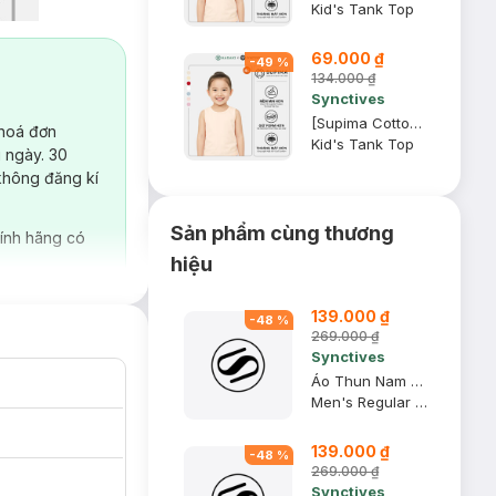
Kid's Tank Top
69.000 ₫
-
49
%
134.000 ₫
Synctives
[Supima Cotton] Áo Sát Nách Trẻ Em Synctives, Be Sữa, 4T - CCTA01
 hoá đơn
Kid's Tank Top
 ngày. 30
không đăng kí
Sản phẩm cùng thương
ính hãng có
hiệu
139.000 ₫
-
48
%
269.000 ₫
Synctives
Áo Thun Nam Regular Fit, Xanh Navy, 2XL - CMTS0028
Men's Regular Fit T-shirt
139.000 ₫
-
48
%
269.000 ₫
Synctives