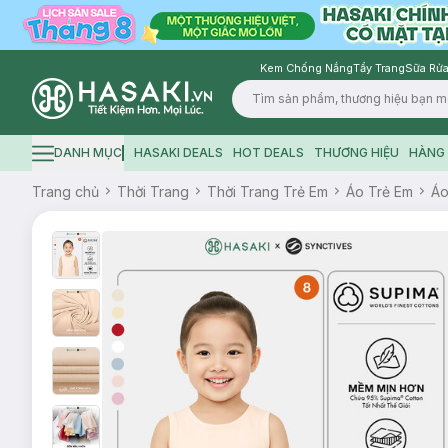
Kem Chống Nắng
Tẩy Trang
Sữa Rửa
Logo
DANH MỤC
HASAKI DEALS
HOT DEALS
THƯƠNG HIỆU
HÀNG 
Hamburger icon
Trang chủ
Thời Trang
Thời Trang Trẻ Em
Áo Trẻ Em
Áo