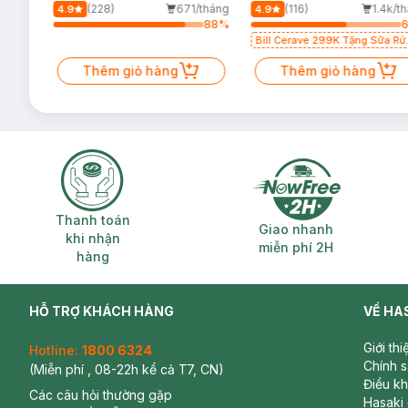
500ml
Dầu 473ml
/tháng
(228)
671/tháng
(116)
1.4k/t
4.9
4.9
64
%
88
%
Bill Cerave 299K Tặng Sữa Rử
Mặt Cerave 30ml (SL có hạn)
Thêm giỏ hàng
Thêm giỏ hàng
Thanh toán khi nhận hàng
Giao nhanh miễ
Thanh toán
Giao nhanh
khi nhận
miễn phí 2H
hàng
HỖ TRỢ KHÁCH HÀNG
VỀ HA
Giới th
Hotline:
1800 6324
Chính 
(Miễn phí , 08-22h kể cả T7, CN)
Điều k
Các câu hỏi thường gặp
Hasaki