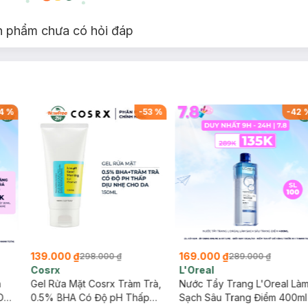
n phẩm chưa có hỏi đáp
4
%
-
53
%
-
42
139.000 ₫
169.000 ₫
298.000 ₫
289.000 ₫
Cosrx
L'Oreal
h
Gel Rửa Mặt Cosrx Tràm Trà,
Nước Tẩy Trang L'Oreal Là
Da
0.5% BHA Có Độ pH Thấp
Sạch Sâu Trang Điểm 400ml