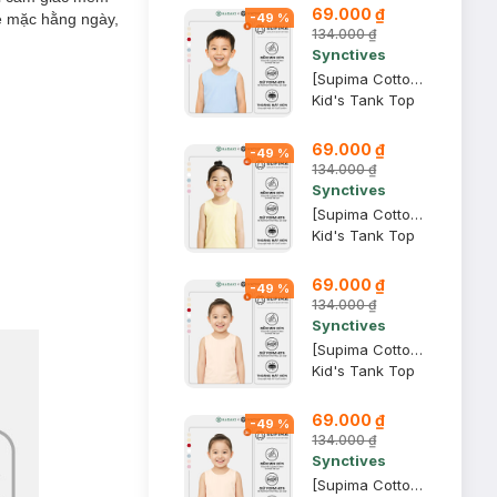
69.000 ₫
bé mặc hằng ngày,
-
49
%
134.000 ₫
Synctives
[Supima Cotton] Áo Sát Nách Trẻ Em Synctives, Xanh Mây, 5 - CCTA01
Kid's Tank Top
69.000 ₫
-
49
%
134.000 ₫
Synctives
[Supima Cotton] Áo Sát Nách Trẻ Em Synctives, Vàng Nhạt, 4T - CCTA01
Kid's Tank Top
69.000 ₫
-
49
%
134.000 ₫
Synctives
[Supima Cotton] Áo Sát Nách Trẻ Em Synctives, Be Sữa, 5 - CCTA01
Kid's Tank Top
69.000 ₫
-
49
%
134.000 ₫
Synctives
[Supima Cotton] Áo Sát Nách Trẻ Em Synctives, Be Sữa, 3T - CCTA01