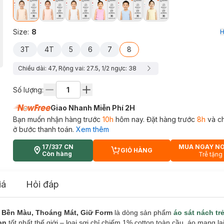
Size
:
8
H
3T
4T
5
6
7
8
Chiều dài: 47, Rộng vai: 27.5, 1/2 ngực: 38
Số lượng:
Giao Nhanh Miễn Phí 2H
Bạn muốn nhận hàng trước
10h
hôm nay. Đặt hàng trước
8h
và c
ở bước thanh toán.
Xem thêm
17/337 CN
MUA NGAY N
GIỎ HÀNG
CART PLUS ICON
Còn hàng
Trễ tặng
iá
Hỏi đáp
 Bền Màu, Thoáng Mát, Giữ Form
là dòng sản phẩm
áo sát nách tr
on
tốt nhất thế giới – loại sợi chỉ chiếm 1% cotton toàn cầu, áo mang 