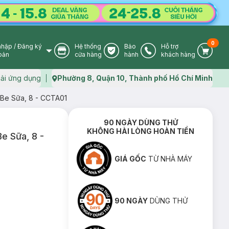
0
nhập
/
Đăng ký
Hệ thống
Bảo
Hỗ trợ
User Icon
Store Icon
Warranty Icon
Phone Icon
Cart I
oản
cửa hàng
hành
khách hàng
ải ứng dụng
Phường 8, Quận 10, Thành phố Hồ Chí Minh
Map icon
 Be Sữa, 8 - CCTA01
90 NGÀY DÙNG THỬ
KHÔNG HÀI LÒNG HOÀN TIỀN
e Sữa, 8 -
GIÁ GỐC
TỪ NHÀ MÁY
90 NGÀY
DÙNG THỬ