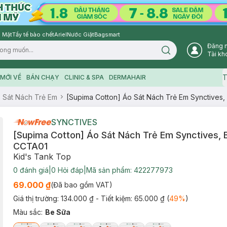
 Mặt
Tẩy tế bào chết
Ariel
Nước Giặt
Bagsmart
Đăng 
Search icon
Tài kh
T
MỚI VỀ
BÁN CHẠY
CLINIC & SPA
DERMAHAIR
 Sát Nách Trẻ Em
[Supima Cotton] Áo Sát Nách Trẻ Em Synctives,
SYNCTIVES
[Supima Cotton] Áo Sát Nách Trẻ Em Synctives, B
CCTA01
Kid's Tank Top
0
đánh giá
|
0
Hỏi đáp
|
Mã sản phẩm:
422277973
69.000 ₫
(Đã bao gồm VAT)
Giá thị trường:
134.000 ₫
- Tiết kiệm:
65.000 ₫
(
49
%
)
Màu sắc
:
Be Sữa