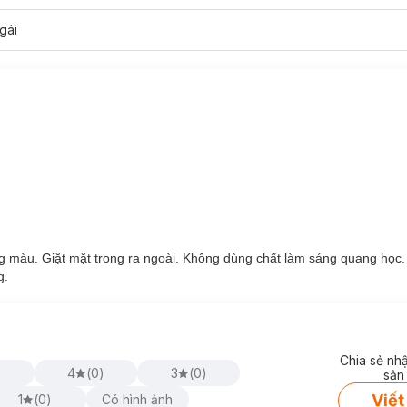
gái
ng màu. Giặt mặt trong ra ngoài. Không dùng chất làm sáng quang học
g.
Chia sẻ nh
)
4
(
0
)
3
(
0
)
sản
Viết
1
(
0
)
Có hình ảnh