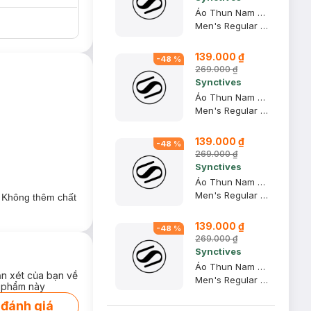
Áo Thun Nam Regular Fit, Xanh Khói, L - CMTS0028
Men's Regular Fit T-shirt
139.000 ₫
-
48
%
269.000 ₫
Synctives
Áo Thun Nam Regular Fit, Be, XS - CMTS0028
Men's Regular Fit T-shirt
139.000 ₫
-
48
%
269.000 ₫
Synctives
Áo Thun Nam Regular Fit, Xanh Khói, XL - CMTS0028
Men's Regular Fit T-shirt
. Không thêm chất
139.000 ₫
-
48
%
269.000 ₫
Synctives
Áo Thun Nam Regular Fit, Xanh Khói, XS - CMTS0028
ận xét của bạn về
Men's Regular Fit T-shirt
 phẩm này
 đánh giá