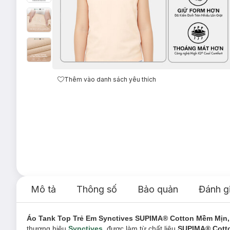
Thêm vào danh sách yêu thích
Mô tả
Thông số
Bảo quản
Đánh g
Áo Tank Top Trẻ Em Synctives SUPIMA® Cotton Mềm Mịn,
thương hiệu
Synctives
, được làm từ chất liệu
SUPIMA® Cott