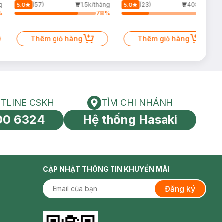
Giảm Dầu 500ml
60ml (Mới)
g
(57)
1.5k/tháng
(23)
408/tháng
5.0
5.0
%
78
%
33
%
Thêm giỏ hàng
Thêm giỏ hàng
TLINE CSKH
TÌM CHI NHÁNH
HOTLINE CSKH
Tìm chi nhánh
00 6324
Hệ thống Hasaki
tín toàn cầu
CẬP NHẬT THÔNG TIN KHUYẾN MÃI
Đăng ký