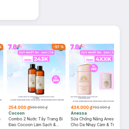
%
-
57
%
-
38
%
254.000 ₫
434.000 ₫
590.000 ₫
702.000 ₫
Cocoon
Anessa
m
Combo 2 Nước Tẩy Trang Bí
Sữa Chống Nắng Anessa
Đao Cocoon Làm Sạch &
Cho Da Nhạy Cảm & Trẻ Em