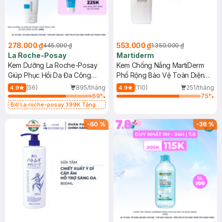
278.000 ₫
553.000 ₫
445.000 ₫
1.350.000 ₫
La Roche-Posay
Martiderm
Kem Dưỡng La Roche-Posay
Kem Chống Nắng MartiDerm
Giúp Phục Hồi Da Đa Công
Phổ Rộng Bảo Vệ Toàn Diện
Dụng 40ml
40ml
(56)
895/tháng
(110)
251/tháng
4.9
4.9
69
%
75
%
Bill La roche-posay 399K Tặng
Gel rửa mặt da dầu nhạy cảm 50ml
(SL có hạn)
-
60
%
-
36
%