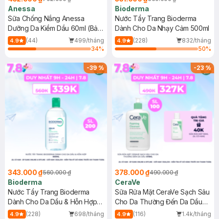
Anessa
Bioderma
Sữa Chống Nắng Anessa
Nước Tẩy Trang Bioderma
Dưỡng Da Kiềm Dầu 60ml (Bản
Dành Cho Da Nhạy Cảm 500ml
Mới)
(44)
499/tháng
(228)
832/tháng
4.9
4.9
34
%
50
%
-
39
%
-
23
%
343.000 ₫
378.000 ₫
560.000 ₫
490.000 ₫
Bioderma
CeraVe
Nước Tẩy Trang Bioderma
Sữa Rửa Mặt CeraVe Sạch Sâu
Dành Cho Da Dầu & Hỗn Hợp
Cho Da Thường Đến Da Dầu
500ml
473ml
(228)
698/tháng
(116)
1.4k/tháng
4.9
4.9