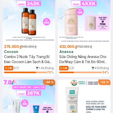
275.000 ₫
432.000 ₫
590.000 ₫
702.000 ₫
Cocoon
Anessa
Combo 2 Nước Tẩy Trang Bí
Sữa Chống Nắng Anessa Cho
Đao Cocoon Làm Sạch & Giảm
Da Nhạy Cảm & Trẻ Em 60ml
Dầu 500ml
(Mới)
(57)
1.4k/tháng
(23)
410/tháng
5.0
5.0
75
%
34
%
-
38
%
-
59
%