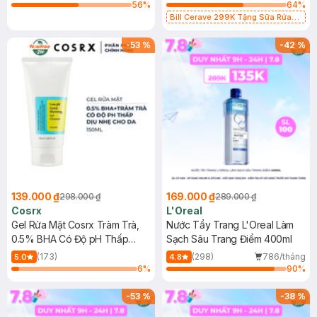
56
%
64
%
Bill Cerave 299K Tặng Sữa Rửa
Mặt Cerave 30ml (SL có hạn)
-
53
%
-
42
%
139.000 ₫
169.000 ₫
298.000 ₫
289.000 ₫
Cosrx
L'Oreal
Gel Rửa Mặt Cosrx Tràm Trà,
Nước Tẩy Trang L'Oreal Làm
0.5% BHA Có Độ pH Thấp
Sạch Sâu Trang Điểm 400ml
150ml
(173)
(298)
786/tháng
5.0
4.8
6
%
90
%
-
53
%
-
38
%