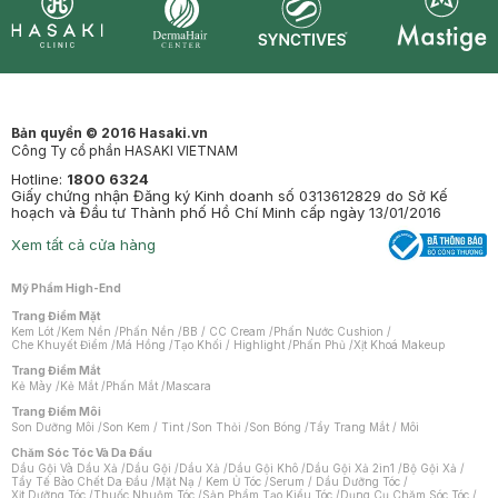
Synctives
Clinic
Dermahair
Mastige
Bản quyền © 2016 Hasaki.vn
Công Ty cổ phần HASAKI VIETNAM
Hotline:
1800 6324
Giấy chứng nhận Đăng ký Kinh doanh số 0313612829 do Sở Kế
hoạch và Đầu tư Thành phố Hồ Chí Minh cấp ngày 13/01/2016
Xem tất cả cửa hàng
Mỹ Phẩm High-End
Trang Điểm Mặt
Kem Lót
/
Kem Nền
/
Phấn Nền
/
BB / CC Cream
/
Phấn Nước Cushion
/
Che Khuyết Điểm
/
Má Hồng
/
Tạo Khối / Highlight
/
Phấn Phủ
/
Xịt Khoá Makeup
Trang Điểm Mắt
Kẻ Mày
/
Kẻ Mắt
/
Phấn Mắt
/
Mascara
Trang Điểm Môi
Son Dưỡng Môi
/
Son Kem / Tint
/
Son Thỏi
/
Son Bóng
/
Tẩy Trang Mắt / Môi
Chăm Sóc Tóc Và Da Đầu
Dầu Gội Và Dầu Xả
/
Dầu Gội
/
Dầu Xả
/
Dầu Gội Khô
/
Dầu Gội Xả 2in1
/
Bộ Gội Xả
/
Tẩy Tế Bào Chết Da Đầu
/
Mặt Nạ / Kem Ủ Tóc
/
Serum / Dầu Dưỡng Tóc
/
Xịt Dưỡng Tóc
/
Thuốc Nhuộm Tóc
/
Sản Phẩm Tạo Kiểu Tóc
/
Dụng Cụ Chăm Sóc Tóc
/