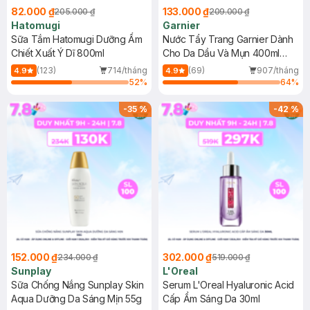
82.000 ₫
133.000 ₫
205.000 ₫
209.000 ₫
Hatomugi
Garnier
Sữa Tắm Hatomugi Dưỡng Ẩm
Nước Tẩy Trang Garnier Dành
Chiết Xuất Ý Dĩ 800ml
Cho Da Dầu Và Mụn 400ml
(Mới)
(123)
714/tháng
(69)
907/tháng
4.9
4.9
52
%
64
%
-
35
%
-
42
%
152.000 ₫
302.000 ₫
234.000 ₫
519.000 ₫
Sunplay
L'Oreal
Sữa Chống Nắng Sunplay Skin
Serum L'Oreal Hyaluronic Acid
Aqua Dưỡng Da Sáng Mịn 55g
Cấp Ẩm Sáng Da 30ml