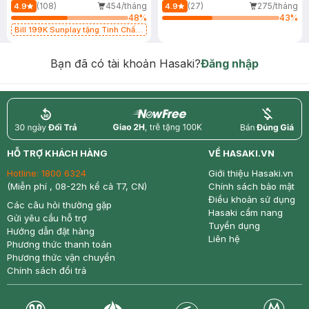
(108)
454/tháng
(27)
275/tháng
4.9
4.9
48
%
43
%
Bill 199K Sunplay tặng Tinh Chất
Chống Nắng 7g trị giá 30K (SL có
hạn)
Bạn đã có tài khoản Hasaki?
Đăng nhập
return
nowfree
price
HỖ TRỢ KHÁCH HÀNG
VỀ HASAKI.VN
Hotline:
1800 6324
Giới thiệu Hasaki.vn
(Miễn phí , 08-22h kể cả T7, CN)
Chính sách bảo mật
Điều khoản sử dụng
Các câu hỏi thường gặp
Hasaki cẩm nang
Gửi yêu cầu hỗ trợ
Tuyển dụng
Hướng dẫn đặt hàng
Liên hệ
Phương thức thanh toán
Phương thức vận chuyển
Chính sách đổi trả