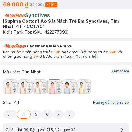
69.000 ₫
134.000 ₫
-
49
%
Synctives
[Supima Cotton] Áo Sát Nách Trẻ Em Synctives, Tím
Nhạt, 4T - CCTA01
Kid's Tank Top
(SKU:
422277993
)
Giao Nhanh Miễn Phí 2H
Bạn muốn nhận hàng trước
10h
ngày mai. Đặt hàng trước
24h
và
chọn giao hàng
2H
ở bước thanh toán.
Xem chi tiết
Xem thêm
Màu sắc
:
Tím Nhạt
Size
:
4T
Hướng dẫn chọn size
3T
4T
5
6
7
8
Chiều dài: 39, Rộng vai: 21.5, 1/2 ngực: 33