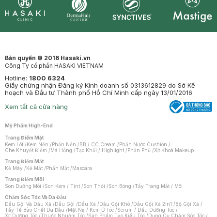
Synctives
Clinic
Dermahair
Mastige
Bản quyền © 2016 Hasaki.vn
Công Ty cổ phần HASAKI VIETNAM
Hotline:
1800 6324
Giấy chứng nhận Đăng ký Kinh doanh số 0313612829 do Sở Kế
hoạch và Đầu tư Thành phố Hồ Chí Minh cấp ngày 13/01/2016
Xem tất cả cửa hàng
Mỹ Phẩm High-End
Trang Điểm Mặt
Kem Lót
/
Kem Nền
/
Phấn Nền
/
BB / CC Cream
/
Phấn Nước Cushion
/
Che Khuyết Điểm
/
Má Hồng
/
Tạo Khối / Highlight
/
Phấn Phủ
/
Xịt Khoá Makeup
Trang Điểm Mắt
Kẻ Mày
/
Kẻ Mắt
/
Phấn Mắt
/
Mascara
Trang Điểm Môi
Son Dưỡng Môi
/
Son Kem / Tint
/
Son Thỏi
/
Son Bóng
/
Tẩy Trang Mắt / Môi
Chăm Sóc Tóc Và Da Đầu
Dầu Gội Và Dầu Xả
/
Dầu Gội
/
Dầu Xả
/
Dầu Gội Khô
/
Dầu Gội Xả 2in1
/
Bộ Gội Xả
/
Tẩy Tế Bào Chết Da Đầu
/
Mặt Nạ / Kem Ủ Tóc
/
Serum / Dầu Dưỡng Tóc
/
Xịt Dưỡng Tóc
/
Thuốc Nhuộm Tóc
/
Sản Phẩm Tạo Kiểu Tóc
/
Dụng Cụ Chăm Sóc Tóc
/