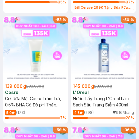
85
%
87
%
Bill Cerave 299K Tặng Sữa Rửa
Mặt Cerave 30ml (SL có hạn)
-
53
%
-
50
%
139.000 ₫
145.000 ₫
298.000 ₫
289.000 ₫
Cosrx
L'Oreal
Gel Rửa Mặt Cosrx Tràm Trà,
Nước Tẩy Trang L'Oreal Làm
0.5% BHA Có Độ pH Thấp
Sạch Sâu Trang Điểm 400ml
150ml
(173)
(298)
916/tháng
5.0
4.8
7
%
28
%
-
59
%
-
36
%