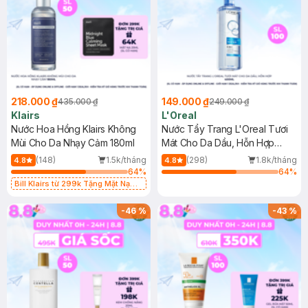
218.000 ₫
149.000 ₫
435.000 ₫
249.000 ₫
Klairs
L'Oreal
Nước Hoa Hồng Klairs Không
Nước Tẩy Trang L'Oreal Tươi
Mùi Cho Da Nhạy Cảm 180ml
Mát Cho Da Dầu, Hỗn Hợp
400ml
(148)
1.5k/tháng
(298)
1.8k/tháng
4.8
4.8
64
%
64
%
Bill Klairs từ 299k Tặng Mặt Nạ
Làm Dịu Da & Kiểm Soát Dầu Nhờn
25ml (SL Có Hạn)
-
46
%
-
43
%