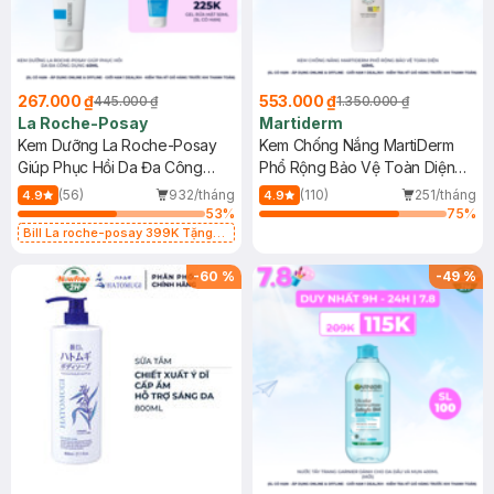
267.000 ₫
553.000 ₫
445.000 ₫
1.350.000 ₫
La Roche-Posay
Martiderm
Kem Dưỡng La Roche-Posay
Kem Chống Nắng MartiDerm
Giúp Phục Hồi Da Đa Công
Phổ Rộng Bảo Vệ Toàn Diện
Dụng 40ml
40ml
(56)
932/tháng
(110)
251/tháng
4.9
4.9
53
%
75
%
Bill La roche-posay 399K Tặng
Gel rửa mặt da dầu nhạy cảm 50ml
(SL có hạn)
-
60
%
-
49
%