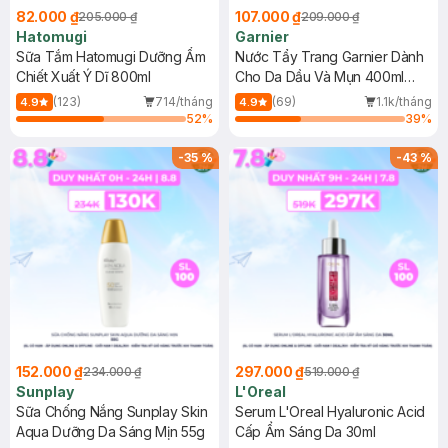
82.000 ₫
107.000 ₫
205.000 ₫
209.000 ₫
Hatomugi
Garnier
Sữa Tắm Hatomugi Dưỡng Ẩm
Nước Tẩy Trang Garnier Dành
Chiết Xuất Ý Dĩ 800ml
Cho Da Dầu Và Mụn 400ml
(Mới)
(123)
714/tháng
(69)
1.1k/tháng
4.9
4.9
52
%
39
%
-
35
%
-
43
%
152.000 ₫
297.000 ₫
234.000 ₫
519.000 ₫
Sunplay
L'Oreal
Sữa Chống Nắng Sunplay Skin
Serum L'Oreal Hyaluronic Acid
Aqua Dưỡng Da Sáng Mịn 55g
Cấp Ẩm Sáng Da 30ml