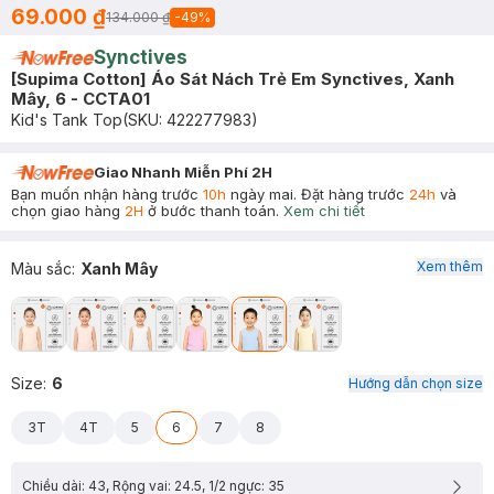
69.000 ₫
134.000 ₫
-
49
%
Synctives
[Supima Cotton] Áo Sát Nách Trẻ Em Synctives, Xanh
Mây, 6 - CCTA01
Kid's Tank Top
(SKU:
422277983
)
Giao Nhanh Miễn Phí 2H
Bạn muốn nhận hàng trước
10h
ngày mai. Đặt hàng trước
24h
và
chọn giao hàng
2H
ở bước thanh toán.
Xem chi tiết
Xem thêm
Màu sắc
:
Xanh Mây
Size
:
6
Hướng dẫn chọn size
3T
4T
5
6
7
8
Chiều dài: 43, Rộng vai: 24.5, 1/2 ngực: 35