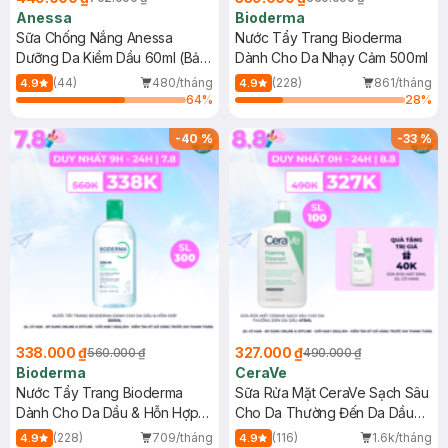
Anessa
Bioderma
Sữa Chống Nắng Anessa
Nước Tẩy Trang Bioderma
Dưỡng Da Kiềm Dầu 60ml (Bản
Dành Cho Da Nhạy Cảm 500ml
Mới)
(44)
480/tháng
(228)
861/tháng
4.9
4.9
64
%
28
%
-
40
%
-
33
%
338.000 ₫
327.000 ₫
560.000 ₫
490.000 ₫
Bioderma
CeraVe
Nước Tẩy Trang Bioderma
Sữa Rửa Mặt CeraVe Sạch Sâu
Dành Cho Da Dầu & Hỗn Hợp
Cho Da Thường Đến Da Dầu
500ml
473ml
(228)
709/tháng
(116)
1.6k/tháng
4.9
4.9