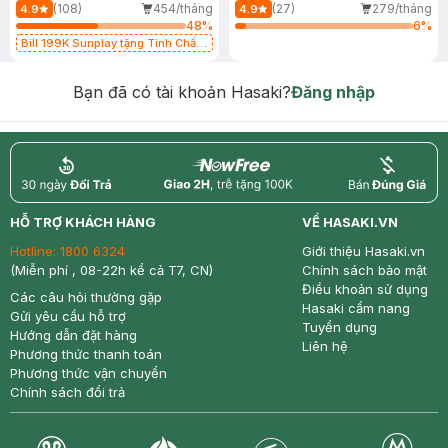
(108)
454/tháng
(27)
279/tháng
4.9
4.9
48
%
6
%
Bill 199K Sunplay tặng Tinh Chất
Chống Nắng 7g trị giá 30K (SL có
hạn)
Bạn đã có tài khoản Hasaki?
Đăng nhập
return
nowfree
price
HỖ TRỢ KHÁCH HÀNG
VỀ HASAKI.VN
Hotline:
1800 6324
Giới thiệu Hasaki.vn
(Miễn phí , 08-22h kể cả T7, CN)
Chính sách bảo mật
Điều khoản sử dụng
Các câu hỏi thường gặp
Hasaki cẩm nang
Gửi yêu cầu hỗ trợ
Tuyển dụng
Hướng dẫn đặt hàng
Liên hệ
Phương thức thanh toán
Phương thức vận chuyển
Chính sách đổi trả