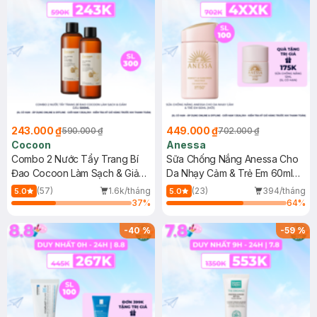
243.000 ₫
449.000 ₫
590.000 ₫
702.000 ₫
Cocoon
Anessa
Combo 2 Nước Tẩy Trang Bí
Sữa Chống Nắng Anessa Cho
Đao Cocoon Làm Sạch & Giảm
Da Nhạy Cảm & Trẻ Em 60ml
Dầu 500ml
(Mới)
(57)
1.6k/tháng
(23)
394/tháng
5.0
5.0
37
%
64
%
-
40
%
-
59
%