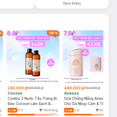
Xem thêm
%
-
59
%
-
36
%
243.000 ₫
449.000 ₫
590.000 ₫
702.000 ₫
Cocoon
Anessa
m
Combo 2 Nước Tẩy Trang Bí
Sữa Chống Nắng Anessa
Đao Cocoon Làm Sạch &
Cho Da Nhạy Cảm & Trẻ Em
Giảm Dầu 500ml
60ml (Mới)
g
(57)
1.6k/tháng
(23)
394/tháng
5.0
5.0
%
63
%
64
%