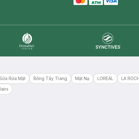
master card
ATM card
visa card
Synctives
Dermahair
Sữa Rửa Mặt
Bông Tẩy Trang
Mặt Nạ
LOREAL
LA ROC
lairs