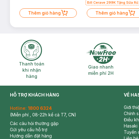
Bill Cerave 299K Tặng Sữa Rử
Mặt Cerave 30ml (SL có hạn)
Thêm giỏ hàng
Thêm giỏ hàng
Thanh toán khi nhận hàng
Giao nhanh miễ
Thanh toán
Giao nhanh
khi nhận
miễn phí 2H
hàng
HỖ TRỢ KHÁCH HÀNG
VỀ HA
Giới th
Hotline:
1800 6324
Chính 
(Miễn phí , 08-22h kể cả T7, CN)
Điều k
Các câu hỏi thường gặp
Hasaki
Gửi yêu cầu hỗ trợ
Tuyển 
Hướng dẫn đặt hàng
Liên hệ