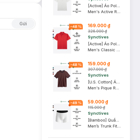
[Active] Áo Polo Nam Synctives Regular Fit, Xám Nhạt, XL - SMPO0009
Men's Active Regular Fit Polo Shirt
Gửi
169.000 ₫
-
48
%
326.000 ₫
Synctives
[Active] Áo Polo Nam Synctives Classic Fit, Đỏ Rượu, XL - CMPO0013
Men's Classic Fit Polo Shirt
159.000 ₫
-
48
%
307.000 ₫
Synctives
[U.S. Cotton] Áo Thun Nam Synctives Regular Fit, Nâu Cà Phê, M - CMTS0027
Men's Pique Regular Fit T-shirt
59.000 ₫
-
49
%
115.000 ₫
Synctives
[Bamboo] Quần Lót Nam Synctives Dáng Trunk, Trắng, L - CMUW0021
Men’s Trunk Fit Underwear