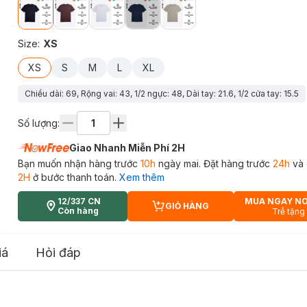
Size
:
XS
XS
S
M
L
XL
Chiều dài: 69, Rộng vai: 43, 1/2 ngực: 48, Dài tay: 21.6, 1/2 cửa tay: 15.5
Số lượng:
Giao Nhanh Miễn Phí 2H
Bạn muốn nhận hàng trước
10h
ngày mai. Đặt hàng trước
24h
và 
2H
ở bước thanh toán.
Xem thêm
12/337 CN
MUA NGAY N
GIỎ HÀNG
CART PLUS ICON
Còn hàng
Trễ tặng
iá
Hỏi đáp