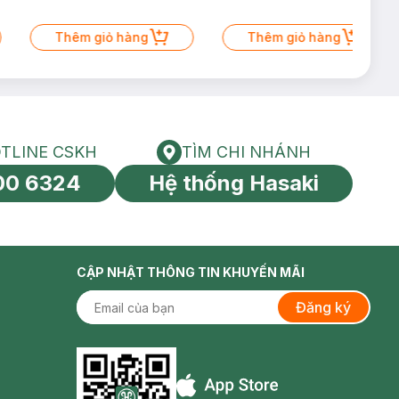
Thêm giỏ hàng
Thêm giỏ hàng
TLINE CSKH
TÌM CHI NHÁNH
HOTLINE CSKH
Tìm chi nhánh
00 6324
Hệ thống Hasaki
tín toàn cầu
CẬP NHẬT THÔNG TIN KHUYẾN MÃI
Đăng ký