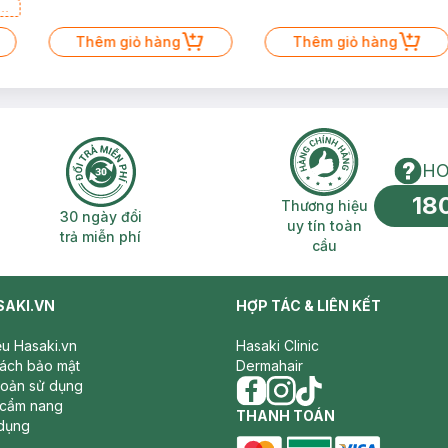
a
Thêm giỏ hàng
Thêm giỏ hàng
HO
18
n phí 2H
30 ngày đổi trả miễn phí
Thương hiệu uy 
Thương hiệu
30 ngày đổi
uy tín toàn
trả miễn phí
cầu
SAKI.VN
HỢP TÁC & LIÊN KẾT
iệu Hasaki.vn
Hasaki Clinic
sách bảo mật
Dermahair
hoản sử dụng
 cẩm nang
facebook
THANH TOÁN
instagram
tiktok
dụng