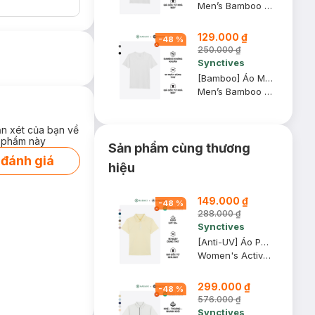
Men’s Bamboo Slim Fit V-Neck Undershirt
129.000 ₫
-
48
%
250.000 ₫
Synctives
[Bamboo] Áo Mặc Trong Nam Synctives Cổ V Slim Fit, Trắng, XL - CMUN0003
Men’s Bamboo Slim Fit V-Neck Undershirt
ận xét của bạn về
 phẩm này
Sản phẩm cùng thương
 đánh giá
hiệu
149.000 ₫
-
48
%
288.000 ₫
Synctives
[Anti-UV] Áo Polo Active Nữ Synctives Regular Fit, Vàng Kem, XS - SWPO0006
Women's Active Regular Fit Polo Shirt
299.000 ₫
-
48
%
576.000 ₫
Synctives