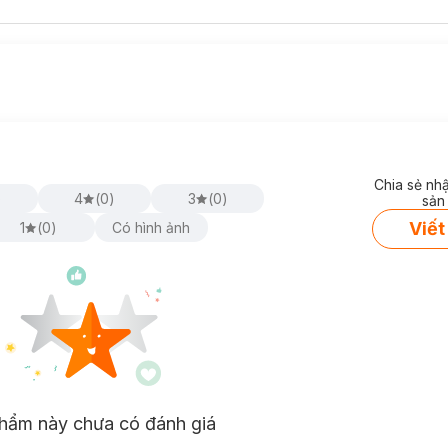
Chia sẻ nh
)
4
(
0
)
3
(
0
)
sản
Viết
1
(
0
)
Có hình ảnh
hẩm này chưa có đánh giá