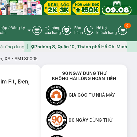
0
nhập
/
Đăng ký
Hệ thống
Bảo
Hỗ trợ
User Icon
Store Icon
Warranty Icon
Phone Icon
Cart I
oản
cửa hàng
hành
khách hàng
ải ứng dụng
Phường 8, Quận 10, Thành phố Hồ Chí Minh
Map icon
Đen, XS - SMTS0005
90 NGÀY DÙNG THỬ
KHÔNG HÀI LÒNG HOÀN TIỀN
m Fit, Đen,
GIÁ GỐC
TỪ NHÀ MÁY
90 NGÀY
DÙNG THỬ