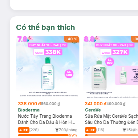
Có thể bạn thích
-
39
%
-
40
%
-
3
338.000 ₫
341.000 ₫
560.000 ₫
490.000 ₫
Bioderma
CeraVe
rma
Nước Tẩy Trang Bioderma
Sữa Rửa Mặt CeraVe Sạc
m
Dành Cho Da Dầu & Hỗn Hợp
Sâu Cho Da Thường Đến 
500ml
Dầu 473ml
/tháng
(228)
709/tháng
(116)
1.5k/t
4.9
4.9
63
%
99
%