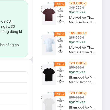
179.000 ₫
-
48
%
346.000 ₫
Synctives
[Active] Áo Thun Nam Synctives In Phản Quang Slim Fit, Nâu Chocolate, XL - SMTS0005
 hoá đơn
Men’s Active Slim Fit Reflective Print T-Shirt
 ngày. 30
không đăng kí
149.000 ₫
-
48
%
288.000 ₫
Synctives
ính hãng có
[Active] Áo Thun Nam Synctives Slim Fit, Trắng, XS - SMTS0003
Men's Active Slim Fit T-Shirt
129.000 ₫
-
48
%
250.000 ₫
Synctives
[Bamboo] Áo Mặc Trong Nam Synctives Cổ V Slim Fit, Đen, M - CMUN0003
Men’s Bamboo Slim Fit V-Neck Undershirt
129.000 ₫
-
48
%
250.000 ₫
Synctives
[Bamboo] Áo Mặc Trong Nam Synctives Cổ V Slim Fit, Trắng, M - CMUN0003