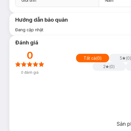
Giới tính
Nam
Hướng dẫn bảo quản
Đang cập nhật
Đánh giá
0
Tất cả
(
0
)
5
(
0
2
(
0
)
0
đánh giá
Sản p