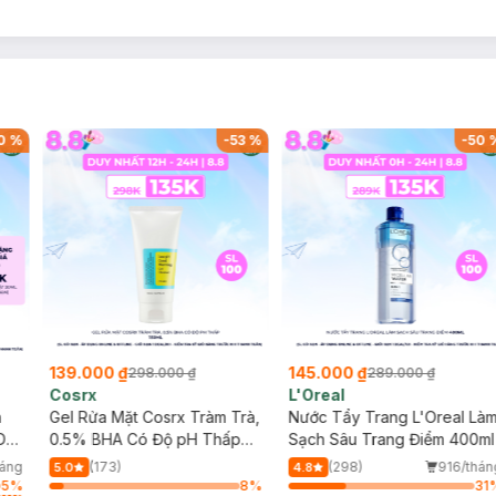
0
%
-
53
%
-
50
139.000 ₫
145.000 ₫
298.000 ₫
289.000 ₫
Cosrx
L'Oreal
h
Gel Rửa Mặt Cosrx Tràm Trà,
Nước Tẩy Trang L'Oreal Là
Da
0.5% BHA Có Độ pH Thấp
Sạch Sâu Trang Điểm 400ml
150ml
háng
(173)
(298)
916/thán
5.0
4.8
5
%
8
%
31