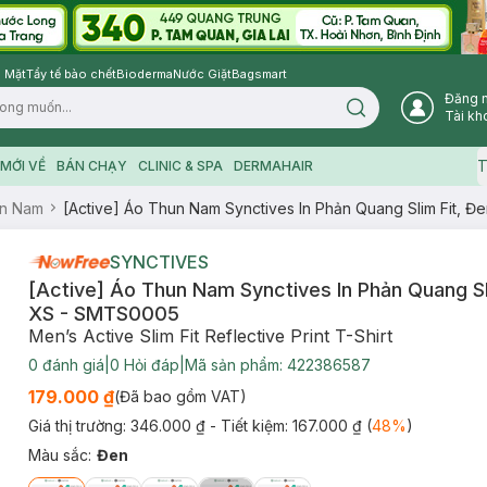
 Mặt
Tẩy tế bào chết
Bioderma
Nước Giặt
Bagsmart
Đăng 
Search icon
Tài kh
T
MỚI VỀ
BÁN CHẠY
CLINIC & SPA
DERMAHAIR
n Nam
[Active] Áo Thun Nam Synctives In Phản Quang Slim Fit, 
SYNCTIVES
[Active] Áo Thun Nam Synctives In Phản Quang Sli
XS - SMTS0005
Men’s Active Slim Fit Reflective Print T-Shirt
0
đánh giá
|
0
Hỏi đáp
|
Mã sản phẩm:
422386587
179.000 ₫
(Đã bao gồm VAT)
Giá thị trường:
346.000 ₫
- Tiết kiệm:
167.000 ₫
(
48
%
)
Màu sắc
:
Đen