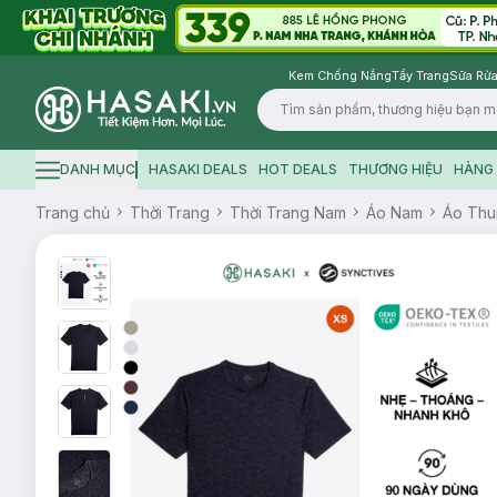
Kem Chống Nắng
Tẩy Trang
Sữa Rửa
Logo
DANH MỤC
HASAKI DEALS
HOT DEALS
THƯƠNG HIỆU
HÀNG 
Hamburger icon
Trang chủ
Thời Trang
Thời Trang Nam
Áo Nam
Áo Thu